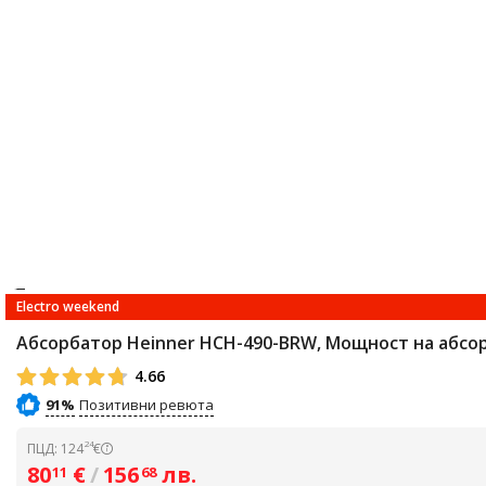
Electro weekend
Абсорбатор Heinner HCH-490-BRW, Мощност на абсорбц
4.66
91%
24
ПЦД: 124
€
80
€
/
156
лв.
11
68