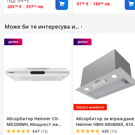
ПЦД: 309
€
48
активен въглен,
мотор, 2 степени на
97
€
/
189
лв.
09
89
203
€
/
397
лв.
30
62
Автоматично почистване,
мощност, 60 см, Черен
Сензорно и жестово
управление, LED лампа,
Клас A
Може би те интересува и...
Electro weekend
Абсорбатор Heinner CH-
Абсорбатор за вграждане
MD200WH, Мощност на
Heinner HBIH-MD600IX, 610
абсорбция 200 m3/h, 2
m3/h, 3 степени на скорост
4.67
(12)
4.83
(12)