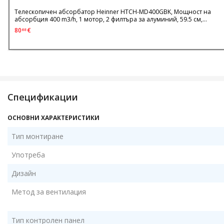
Телескопичен абсорбатор Heinner HTCH-MD400GBK, Мощност на
абсорбция 400 m3/h, 1 мотор, 2 филтъра за алуминий, 59.5 см,
Черен+Стъкло
80
€
68
Спецификации
ОСНОВНИ ХАРАКТЕРИСТИКИ
Тип монтиране
Употреба
Дизайн
Метод за вентилация
Тип контролен панел