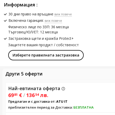
Информация :
30 дни право на връщане
виж повече
Включена гаранция:
виж повече
Физическо лице по ЗЗП: 36 месеца
Търговец/ЮЛ/ЕТ: 12 месеца
Застраховка щети и кражба Protect+
Защитете вашия продукт / собственост
Изберете правилната застраховка
Други 5 оферти
Най-евтината оферта
69
€
/
136
лв.
81
54
Предлаган и с доставка от:
ATU IT
приблизителен период за Доставка:
БЕЗПЛАТНА