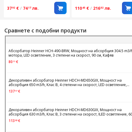
степени на скорост, 60 см,
Мотор 1 x 215w, LED
Бял
осветление 2 x 1.5w, 1
37
€
/
74
лв.
110
€
/
216
лв.
92
17
45
02
алуминиев филтър,
Диаметър на
изпускателната тръба 15
мм, Инокс
Сравнете с подобни продукти
Абсорбатор Heinner HCH-490-BRW, Мощност на абсорбция 304.5 m3/h
мотора, LED осветление, 3 степени на скорост, 90 см, Кафяв
80
€
11
Декоративен абсорбатор Heinner HDCH-MD650GIX, Мощност на
абсорбция 650 m3/h, Клас B, 4 степени на скорост, LED осветление,
Сензорно управление, 60 см, Инокс+Стъкло
137
€
17
Декоративен абсорбатор Heinner HDCH-MD630GIX, Мощност на
абсорбция 630 m3/h, Клас B, 3 степени на скорост, ILED осветление, 60
Инокс+Стъкло
113
€
83