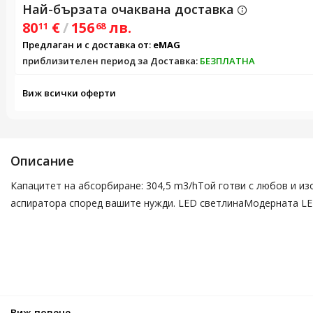
Най-бързата очаквана доставка
80
€
/
156
лв.
11
68
Предлаган и с доставка от:
eMAG
приблизителен период за Доставка:
БЕЗПЛАТНА
Виж всички оферти
Описание
Капацитет на абсорбиране: 304,5 m3/hТой готви с любов и из
аспиратора според вашите нужди. LED светлинаМодерната LED
Виж повече