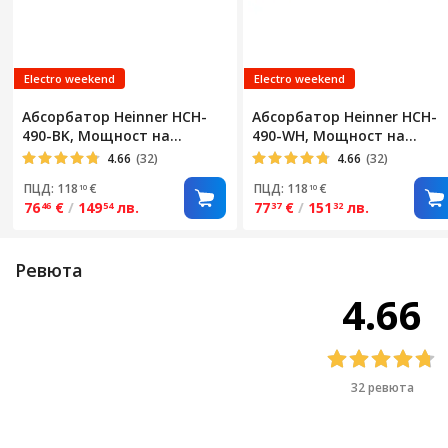
Височина
Ширина
Electro weekend
Electro weekend
Дълбочина
Абсорбатор Heinner HCH-
Абсорбатор Heinner HCH-
Диаметър на вентилатора
490-BK, Мощност на
490-WH, Мощност на
абсорбция 304.5 m3/h, 2
абсорбция 304.5 m3/h, 2
4.66
(32)
4.66
(32)
мотора, LED осветление, 3
мотора, LED осветление, 3
ПЦД: 118
€
ПЦД: 118
€
10
10
степени на скорост, 90 см,
степени на скорост, 90 см,
76
€
/
149
лв.
77
€
/
151
лв.
46
54
37
32
Черен
Бял
Ревюта
4.66
32 ревюта