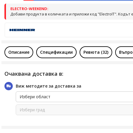
ELECTRO-WEEKEND:
Добави продукта в количката и приложи код "ElectroIT". Кодът
Описание
Спецификации
Ревюта (32)
Въпро
Очаквана доставка в:
Виж методите за доставка за
Избери област
Избери град