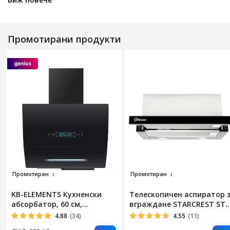
Промотирани продукти
Про
мотир
ан
Промоти
ра
н
KB-ELEMENTS Кухненски
Телескопичен аспиратор 
абсорбатор, 60 см,
вграждане STARCREST STH
Мощност 650 м³/ч, Извит, 3
550BK, Всмукателна
4.88
(34)
4.55
(11)
скорости, Филтри с
мощност 550 m3/h, 1