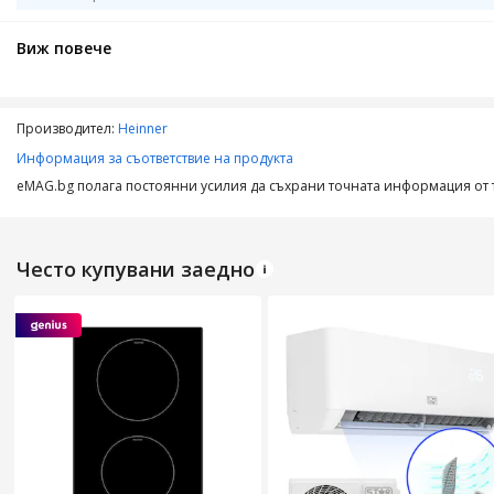
Тип филтър
Виж повече
Брой филтри
Производител:
Heinner
Материал филтър
Информация за съответствие на продукта
Тип светлина
eMAG.bg полага постоянни усилия да съхрани точната информация от т
Брой лампички
Функции
Често купувани заедно
Цвят
ТЕХНИЧЕСКИ ХАРАКТЕРИСТИКИ
Минимален въздушен поток
Mаксимален въздушен поток