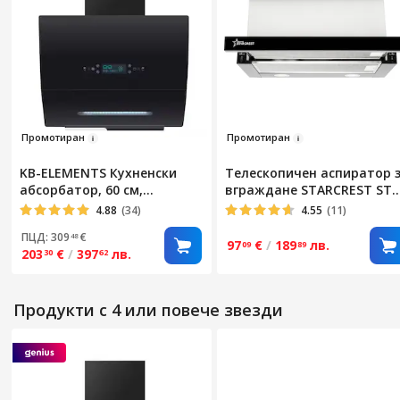
Пром
отиран
Промо
ти
ран
KB-ELEMENTS Кухненски
Телескопичен аспиратор 
абсорбатор, 60 см,
вграждане STARCREST STH
Мощност 650 м³/ч, Извит, 3
550BK, Всмукателна
4.88
(34)
4.55
(11)
скорости, Филтри с
мощност 550 m3/h, 1
ПЦД: 309
€
48
активен въглен,
мотор, 2 степени на
97
€
/
189
лв.
09
89
203
€
/
397
лв.
30
62
Автоматично почистване,
мощност, 60 см, Черен
Сензорно и жестово
управление, LED лампа,
Продукти с 4 или повече звезди
Клас A