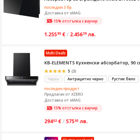
последни 3 бр.
Доставка от
eMAG
-15% отстъпка с ваучер
1.255
€
/
2.456
лв.
93
39
Multi Deals
KB-ELEMENTS Кухненски абсорбатор, 90 с
5
(3)
Черен
Антрацитно черно
Рустик бяло
последен продукт
Предлаган от
XZERO
Доставка от eMAG
-15% отстъпка с ваучер
294
€
/
575
лв.
02
05