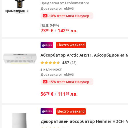
Предлаган от
Ecohomestore
Доставка от eMAG
Промотира
н
-10% отстъпка с ваучер
ПЦД: 94
€
03
73
€
/
142
лв.
05
87
Electro weekend
Абсорбатор Arctic AH511, Абсорбционна м
4.57
(28)
в наличност
Доставка от
eMAG
-15% отстъпка с ваучер
56
€
/
111
лв.
78
05
Electro weekend
Декоративен абсорбатор Heinner HDCH-MD