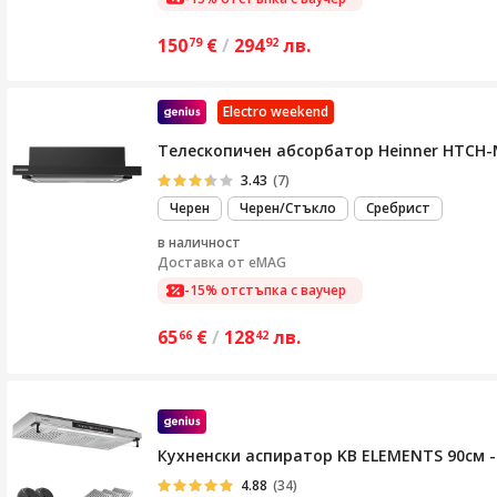
150
€
/
294
лв.
79
92
Electro weekend
Телескопичен абсорбатор Heinner HTCH-M
3.43
(7)
Черен
Черен/Стъкло
Сребрист
в наличност
Доставка от
eMAG
-15% отстъпка с ваучер
65
€
/
128
лв.
66
42
Кухненски аспиратор KB ELEMENTS 90см -
4.88
(34)