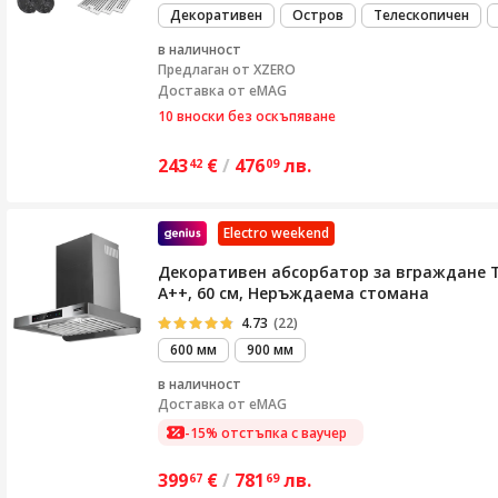
Декоративен
Остров
Телескопичен
в наличност
Предлаган от
XZERO
Доставка от eMAG
10 вноски без оскъпяване
243
€
/
476
лв.
42
09
Electro weekend
Декоративен абсорбатор за вграждане Tu
A++, 60 см, Неръждаема стомана
4.73
(22)
600 мм
900 мм
в наличност
Доставка от
eMAG
-15% отстъпка с ваучер
399
€
/
781
лв.
67
69