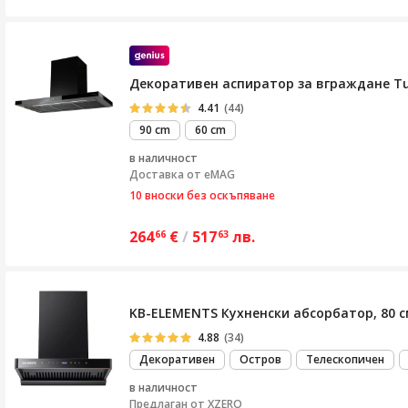
Декоративен аспиратор за вграждане Tur
4.41
(44)
90 cm
60 cm
в наличност
Доставка от
eMAG
10 вноски без оскъпяване
264
€
/
517
лв.
66
63
KB-ELEMENTS Кухненски абсорбатор, 80 с
4.88
(34)
Декоративен
Остров
Телескопичен
в наличност
Предлаган от
XZERO