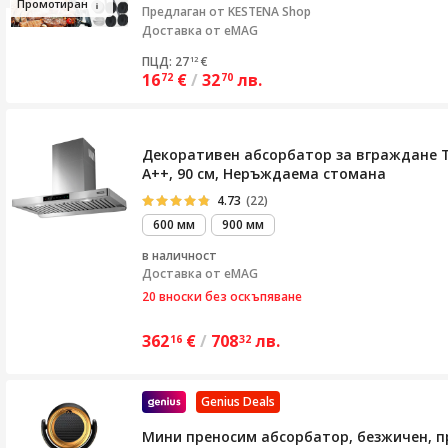
Пр
омотир
ан
Предлаган от
KESTENA Shop
Доставка от eMAG
ПЦД: 27
€
12
16
€
/
32
лв.
72
70
Декоративен абсорбатор за вграждане Tu
A++, 90 см, Неръждаема стомана
4.73
(22)
600 мм
900 мм
в наличност
Доставка от
eMAG
20 вноски без оскъпяване
362
€
/
708
лв.
16
32
Genius Deals
Мини преносим абсорбатор, безжичен, п