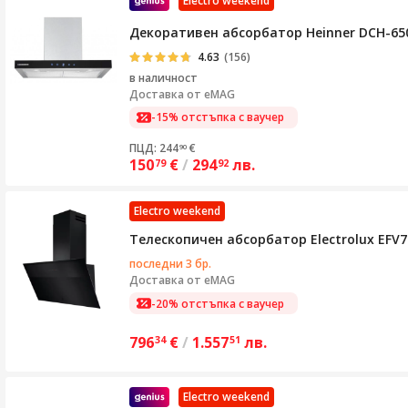
Electro weekend
Декоративен абсорбатор Heinner DCH-650
4.63
(156)
в наличност
Доставка от
eMAG
-15% отстъпка с ваучер
ПЦД: 244
€
90
150
€
/
294
лв.
79
92
Electro weekend
Телескопичен абсорбатор Electrolux EFV
последни 3 бр.
Доставка от
eMAG
-20% отстъпка с ваучер
796
€
/
1.557
лв.
34
51
Electro weekend