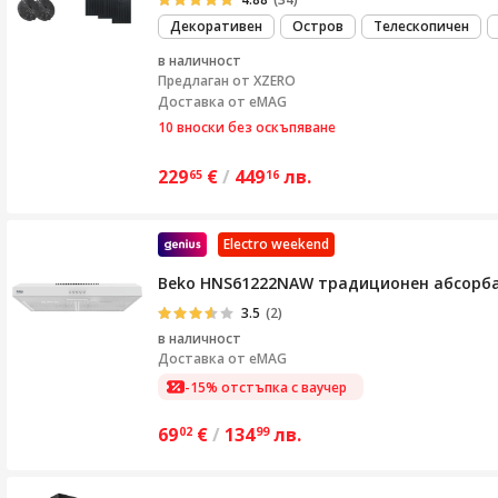
Декоративен
Остров
Телескопичен
в наличност
Предлаган от
XZERO
Доставка от eMAG
10 вноски без оскъпяване
229
€
/
449
лв.
65
16
Electro weekend
Beko HNS61222NAW традиционен абсорбато
3.5
(2)
в наличност
Доставка от
eMAG
-15% отстъпка с ваучер
69
€
/
134
лв.
02
99