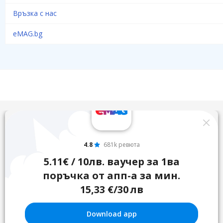
Връзка с нас
eMAG.bg
4.8
681k ревюта
5.11€ / 10лв. ваучер за 1ва
поръчка от апп-а за мин.
15,33 €/30 лв
Download app