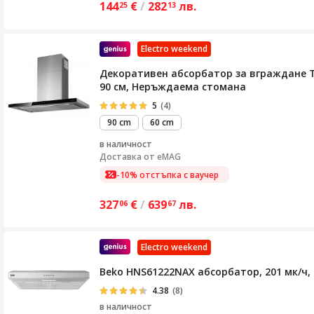
144
€
/
282
лв.
25
13
Electro weekend
Декоративен абсорбатор за вграждане Tu
90 см, Неръждаема стомана
5
(4)
90 cm
60 cm
в наличност
Доставка от
eMAG
-10% отстъпка с ваучер
327
€
/
639
лв.
06
67
Electro weekend
Beko HNS61222NAX абсорбатор, 201 мк/ч, 
4.38
(8)
в наличност