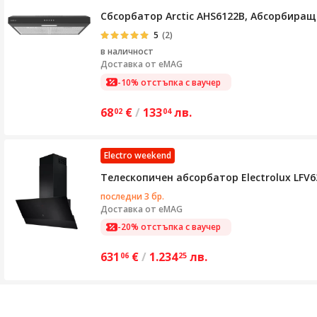
Сбсорбатор Arctic AHS6122B, Абсорбираща
5
(2)
в наличност
Доставка от
eMAG
-10% отстъпка с ваучер
68
€
/
133
лв.
02
04
Electro weekend
Телескопичен абсорбатор Electrolux LFV
последни 3 бр.
Доставка от
eMAG
-20% отстъпка с ваучер
631
€
/
1.234
лв.
06
25