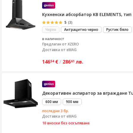
Кухненски абсорбатор KB ELEMENTS, тип 
5
(3)
Черен
Антрацитно черно
Рустик бяло
в наличност
Предлаган от
XZERO
Доставка от eMAG
146
€
/
286
лв.
54
61
Декоративен аспиратор за вграждане Tur
600 мм
900 мм
последни 3 бр.
Доставка от
eMAG
10 вноски без оскъпяване