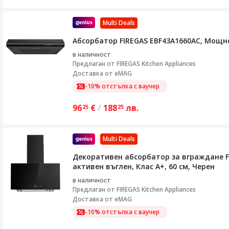
Multi Deals
Абсорбатор FIREGAS EBF43A1660AC, Мощно
в наличност
Предлаган от
FIREGAS Kitchen Appliances
Доставка от eMAG
-10% отстъпка с ваучер
96
€
/
188
лв.
25
25
Multi Deals
Декоративен абсорбатор за вграждане FI
активен въглен, Клас A+, 60 см, Черен
в наличност
Предлаган от
FIREGAS Kitchen Appliances
Доставка от eMAG
-10% отстъпка с ваучер