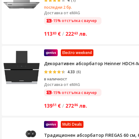
4
(1)
последни 2 бр.
Доставка от
eMAG
-15% отстъпка с ваучер
113
€
/
222
лв.
83
63
Electro weekend
Декоративен абсорбатор Heinner HDCH-MD
4.33
(6)
в наличност
Доставка от
eMAG
-15% отстъпка с ваучер
139
€
/
272
лв.
51
86
Multi Deals
Традиционен абсорбатор FIREGAS 60 см, б