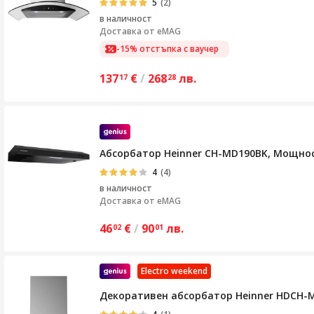
5
(2)
в наличност
Доставка от
eMAG
-15% отстъпка с ваучер
137
€
/
268
лв.
17
28
Абсорбатор Heinner CH-MD190BK, Мощност 
4
(4)
в наличност
Доставка от
eMAG
46
€
/
90
лв.
02
01
Electro weekend
Декоративен абсорбатор Heinner HDCH-MD