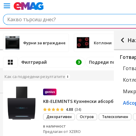
На
Фурни за вграждане
Котлони
Готва
Филтрирай
Подреди по
3
Готв
Как са подредени резултатите
Котл
Микр
KB-ELEMENTS Кухненски абсорбатор, 60 с
Абсо
4.88
(34)
Декоративен
Остров
Телескопичен
в наличност
Предлаган от
XZERO