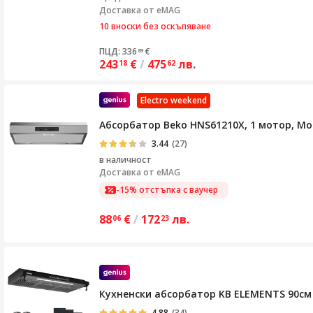
Доставка от eMAG
10 вноски без оскъпяване
ПЦД: 336
€
89
243
€
/
475
лв.
18
62
Electro weekend
Абсорбатор Beko HNS61210X, 1 мотор, Мо
3.44
(27)
в наличност
Доставка от
eMAG
-15% отстъпка с ваучер
88
€
/
172
лв.
06
23
Кухненски абсорбатор KB ELEMENTS 90см 
4.88
(34)