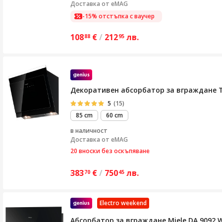
Доставка от
eMAG
-15% отстъпка с ваучер
108
€
/
212
лв.
88
95
Декоративен абсорбатор за вграждане Tu
5
(15)
85 cm
60 cm
в наличност
Доставка от
eMAG
20 вноски без оскъпяване
383
€
/
750
лв.
70
45
Electro weekend
Абсорбатор за вграждане Miele DA 9092 W