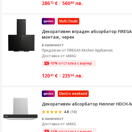
286
€
/
560
лв.
73
80
Multi Deals
Декоративен вграден абсорбатор FIREGAS
монтаж, черен
в наличност
Предлаган от
FIREGAS Kitchen Appliances
Доставка от eMAG
-10% отстъпка с ваучер
120
€
/
235
лв.
41
50
Electro weekend
Декоративен абсорбатор Heinner HDCH-MD6
4.8
(10)
в наличност
Доставка от
eMAG
-15% отстъпка с ваучер