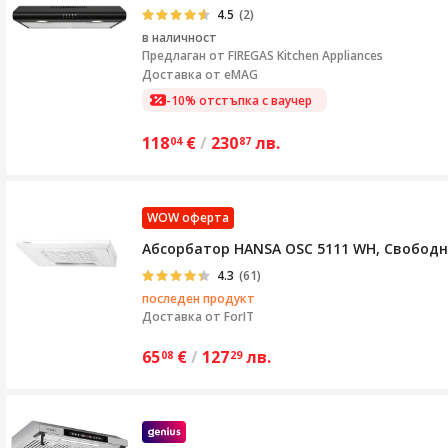
4.5
(2)
в наличност
Предлаган от
FIREGAS Kitchen Appliances
Доставка от eMAG
-10% отстъпка с ваучер
118
€
/
230
лв.
04
87
WOW оферта
Абсорбатор HANSA OSC 5111 WH, Свободн
4.3
(61)
последен продукт
Доставка от
ForIT
65
€
/
127
лв.
08
29