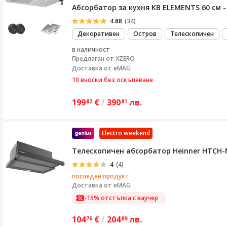
Абсорбатор за кухня KB ELEMENTS 60 см 
4.88
(34)
Декоративен
Остров
Телескопичен
в наличност
Предлаган от
XZERO
Доставка от eMAG
10 вноски без оскъпяване
199
€
/
390
лв.
82
81
Electro weekend
Телескопичен абсорбатор Heinner HTCH-M
4
(4)
последен продукт
Доставка от
eMAG
-15% отстъпка с ваучер
104
€
/
204
лв.
76
89