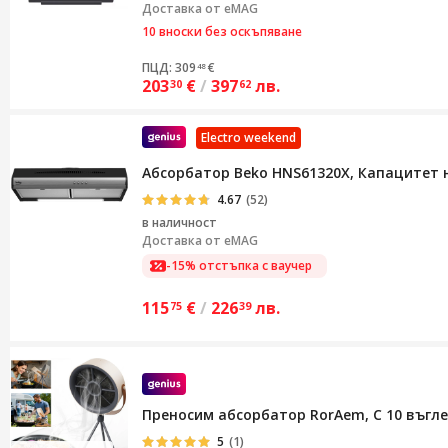
Доставка от eMAG
10 вноски без оскъпяване
ПЦД: 309
€
48
203
€
/
397
лв.
30
62
Electro weekend
Абсорбатор Beko HNS61320X, Капацитет на
4.67
(52)
в наличност
Доставка от
eMAG
-15% отстъпка с ваучер
115
€
/
226
лв.
75
39
Преносим абсорбатор RorAem, С 10 въгле
5
(1)