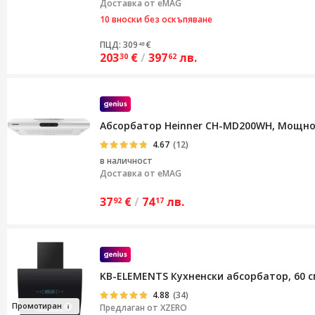
Доставка от eMAG
10 вноски без оскъпяване
ПЦД: 309
€
48
203
€
/
397
лв.
30
62
Абсорбатор Heinner CH-MD200WH, Мощност
4.67
(12)
в наличност
Доставка от
eMAG
37
€
/
74
лв.
92
17
KB-ELEMENTS Кухненски абсорбатор, 60 с
4.88
(34)
Пр
омотира
н
Предлаган от
XZERO