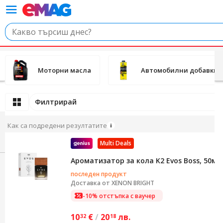
Моторни масла
Автомобилни добавки
Филтрирай
Как са подредени резултатите
Multi Deals
Ароматизатор за кола K2 Evos Boss, 50мл
последен продукт
Доставка от
XENON BRIGHT
-10% отстъпка с ваучер
10
€
/
20
лв.
32
18