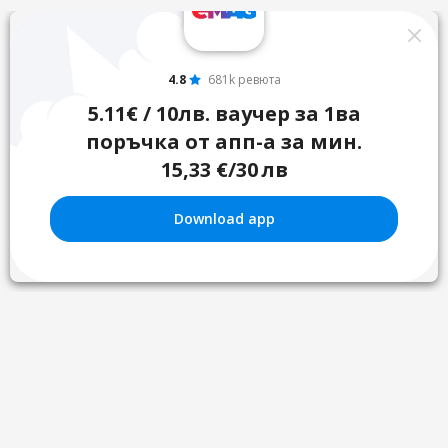
4.8
681k ревюта
5.11€ / 10лв. ваучер за 1ва
поръчка от апп-а за мин.
15,33 €/30 лв
Download app