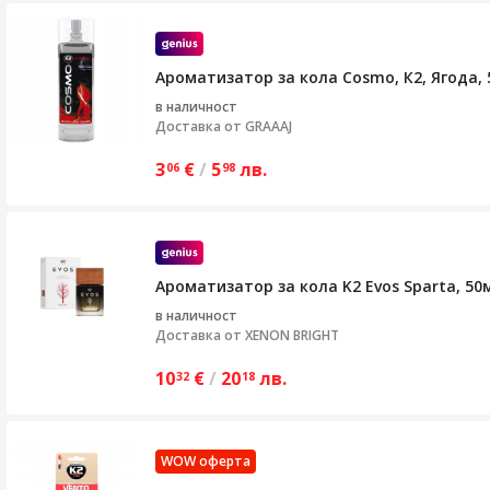
Ароматизатор за кола Cosmo, К2, Ягода, 
в наличност
Доставка от
GRAAAJ
3
€
/
5
лв.
06
98
Ароматизатор за кола K2 Evos Sparta, 50
в наличност
Доставка от
XENON BRIGHT
10
€
/
20
лв.
32
18
WOW оферта