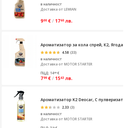
в наличност
Доставка от
LEWIAN
9
€
/
17
лв.
00
60
Ароматизатор за кола спрей, К2, Ягода, 
4.58
(33)
в наличност
Доставка от
MOTOR STARTER
ПЦД: 14
€
69
7
€
/
15
лв.
99
63
Ароматизатор K2 Deocar, С пулверизатор
2.33
(3)
в наличност
Доставка от
MOTOR STARTER
ПЦД: 3
€
79