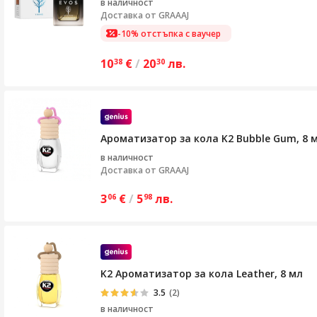
в наличност
Доставка от
GRAAAJ
-10% отстъпка с ваучер
10
€
/
20
лв.
38
30
Ароматизатор за кола K2 Bubble Gum, 8 
в наличност
Доставка от
GRAAAJ
3
€
/
5
лв.
06
98
K2 Ароматизатор за кола Leather, 8 мл
3.5
(2)
в наличност