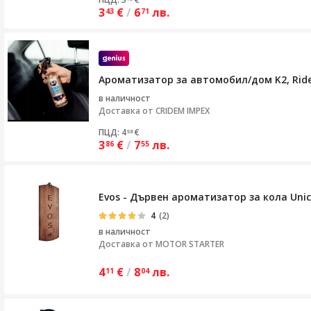
3
€
/
6
лв.
43
71
Ароматизатор за автомобил/дом K2, Ride
в наличност
Доставка от
CRIDEM IMPEX
ПЦД: 4
€
58
3
€
/
7
лв.
86
55
Evos - Дървен ароматизатор за кола Uni
4
(2)
в наличност
Доставка от
MOTOR STARTER
4
€
/
8
лв.
11
04