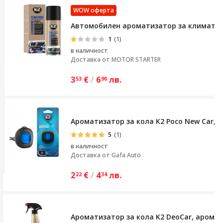
WOW оферта
Автомобилен ароматизатор за климатик,
1
(1)
в наличност
Доставка от
MOTOR STARTER
3
€
/
6
лв.
53
90
Ароматизатор за кола K2 Poco New Car, 
5
(1)
в наличност
Доставка от
Gafa Auto
2
€
/
4
лв.
22
34
Ароматизатор за кола K2 DeoCar, аромат