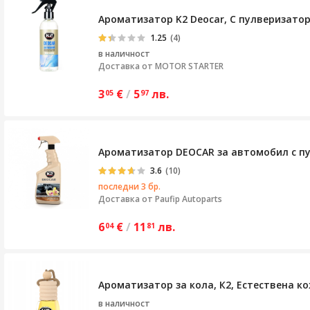
Ароматизатор K2 Deocar, С пулверизатор,
1.25
(4)
в наличност
Доставка от
MOTOR STARTER
3
€
/
5
лв.
05
97
Ароматизатор DEOCAR за автомобил с пул
3.6
(10)
последни 3 бр.
Доставка от
Paufip Autoparts
6
€
/
11
лв.
04
81
Ароматизатор за кола, К2, Естествена ко
в наличност