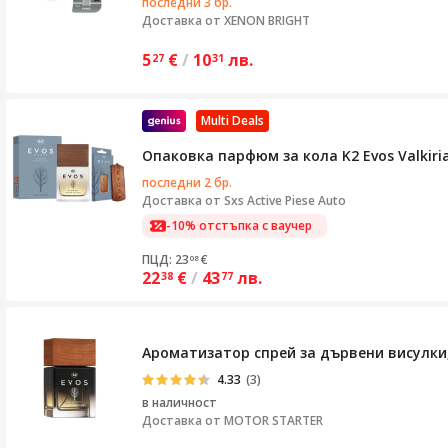
последни 3 бр.
Доставка от
XENON BRIGHT
5
€
/
10
лв.
27
31
Multi Deals
Опаковка парфюм за кола K2 Evos Valkiri
последни 2 бр.
Доставка от
Sxs Active Piese Auto
-10% отстъпка с ваучер
ПЦД: 23
€
08
22
€
/
43
лв.
38
77
Ароматизатор спрей за дървени висулки, 
4.33
(3)
в наличност
Доставка от
MOTOR STARTER