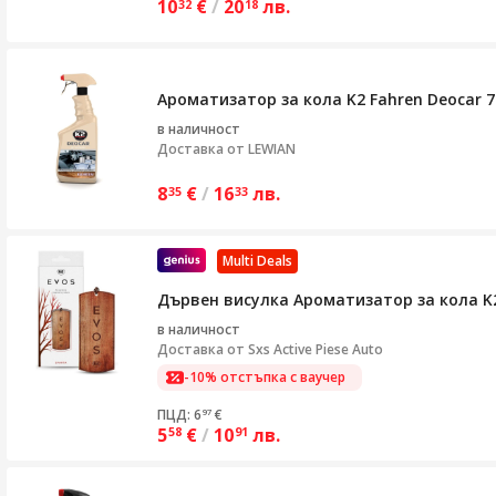
10
€
/
20
лв.
32
18
Ароматизатор за кола K2 Fahren Deocar 
в наличност
Доставка от
LEWIAN
8
€
/
16
лв.
35
33
Multi Deals
Дървен висулка Ароматизатор за кола K2 
в наличност
Доставка от
Sxs Active Piese Auto
-10% отстъпка с ваучер
ПЦД: 6
€
97
5
€
/
10
лв.
58
91