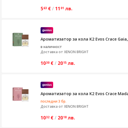
5
€
/
11
лв.
63
01
Ароматизатор за кола K2 Evos Crace Gaia
в наличност
Доставка от
XENON BRIGHT
10
€
/
20
лв.
30
15
Ароматизатор за кола K2 Evos Crace Mad
последни 3 бр.
Доставка от
XENON BRIGHT
10
€
/
20
лв.
32
18