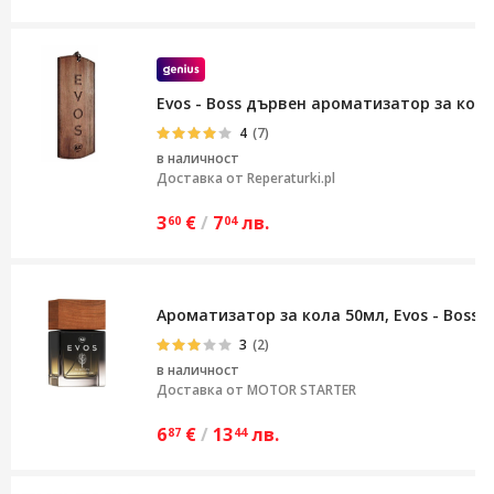
Evos - Boss дървен ароматизатор за кол
4
(7)
в наличност
Доставка от
Reperaturki.pl
3
€
/
7
лв.
60
04
Ароматизатор за кола 50мл, Evos - Boss
3
(2)
в наличност
Доставка от
MOTOR STARTER
6
€
/
13
лв.
87
44