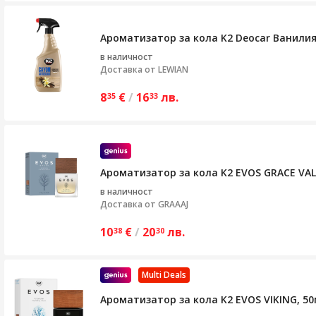
Ароматизатор за кола K2 Deocar Ванили
в наличност
Доставка от
LEWIAN
8
€
/
16
лв.
35
33
Ароматизатор за кола K2 EVOS GRACE VAL
в наличност
Доставка от
GRAAAJ
10
€
/
20
лв.
38
30
Multi Deals
Ароматизатор за кола K2 EVOS VIKING, 50