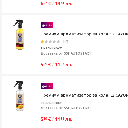
6
€
/
13
лв.
87
44
Премиум ароматизатор за кола K2 CAYON 
1
(1)
в наличност
Доставка от
SSF AUTOSTART
5
€
/
11
лв.
89
52
Премиум ароматизатор за кола K2 CAYON
в наличност
Доставка от
SSF AUTOSTART
5
€
/
11
лв.
89
52