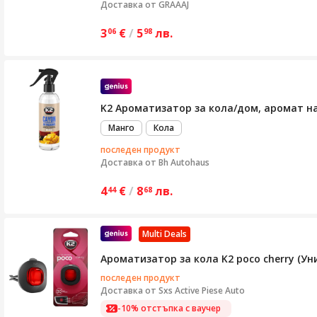
Доставка от
GRAAAJ
3
€
/
5
лв.
06
98
K2 Ароматизатор за кола/дом, аромат на
Манго
Кола
последен продукт
Доставка от
Bh Autohaus
4
€
/
8
лв.
44
68
Multi Deals
Ароматизатор за кола K2 poco cherry (Уни
последен продукт
Доставка от
Sxs Active Piese Auto
-10% отстъпка с ваучер