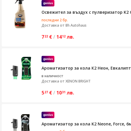
Освежител за въздух с пулверизатор K2 C
последни 2 бр.
Доставка от
Bh Autohaus
7
€
/
14
лв.
22
12
Ароматизатор за кола К2 Неон, Евкалипт
в наличност
Доставка от
XENON BRIGHT
5
€
/
10
лв.
27
31
Ароматизатор за кола K2 Neone, Force, 6