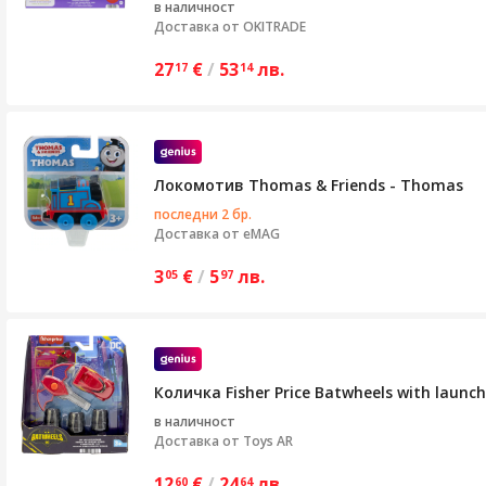
в наличност
Доставка от
OKITRADE
27
€
/
53
лв.
17
14
Локомотив Thomas & Friends - Thomas
последни 2 бр.
Доставка от
eMAG
3
€
/
5
лв.
05
97
Количка Fisher Price Batwheels with launch
в наличност
Доставка от
Toys AR
12
€
/
24
лв.
60
64