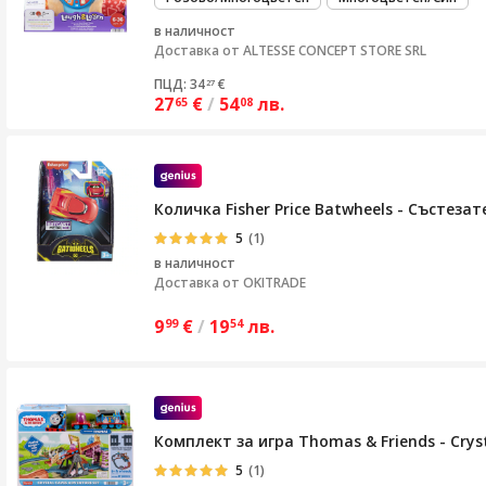
в наличност
Доставка от
ALTESSE CONCEPT STORE SRL
ПЦД: 34
€
27
27
€
/
54
лв.
65
08
Количка Fisher Price Batwheels - Състеза
5
(1)
в наличност
Доставка от
OKITRADE
9
€
/
19
лв.
99
54
Комплект за игра Thomas & Friends - Cry
5
(1)