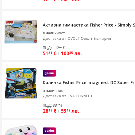
Активна гимнастика Fisher Price - Simply 
в наличност
Доставка от
OVOLT Оволт България
ПЦД: 112
€
00
51
€
/
100
лв.
31
35
Количка Fisher Price Imaginext DC Super Fr
в наличност
Доставка от
C&A CONNECT
ПЦД: 33
€
17
28
€
/
55
лв.
18
12