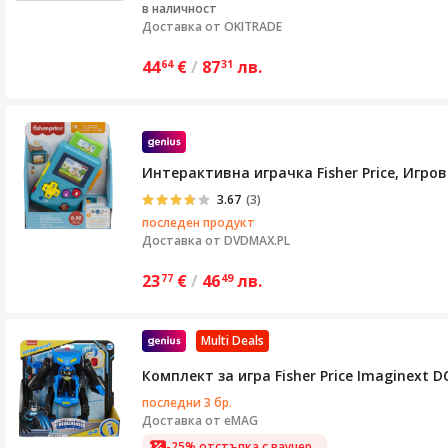
в наличност
Доставка от
OKITRADE
44
€
/
87
лв.
64
31
Интерактивна играчка Fisher Price, Игро
3.67
(3)
последен продукт
Доставка от
DVDMAX.PL
23
€
/
46
лв.
77
49
Multi Deals
Комплект за игра Fisher Price Imaginext 
последни 3 бр.
Доставка от
eMAG
-25% отстъпка с ваучер