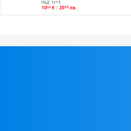
ПЦД: 12
€
67
10
€
/
20
лв.
53
59