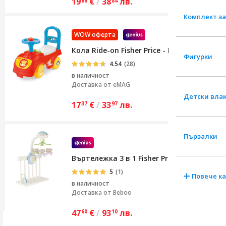
19
€
/
38
лв.
86
84
Комплект за
WOW оферта
Кола Ride-on Fisher Price - Първата ми з
Фигурки
4.54
(28)
в наличност
Доставка от
eMAG
Детски вла
17
€
/
33
лв.
37
97
Пързалки
Въртележка 3 в 1 Fisher Price Butterfly D
5
(1)
Повече к
в наличност
Доставка от
Beboo
47
€
/
93
лв.
60
10