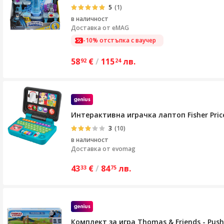
5
(1)
в наличност
Доставка от
eMAG
-10% отстъпка с ваучер
58
€
/
115
лв.
92
24
Интерактивна играчка лаптоп Fisher Pric
3
(10)
в наличност
Доставка от
evomag
43
€
/
84
лв.
33
75
Комплект за игра Thomas & Friends - Push 