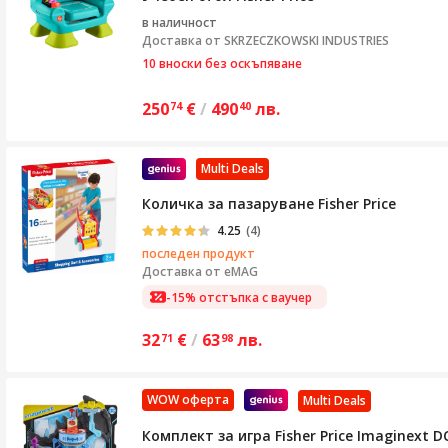
в наличност
Доставка от
SKRZECZKOWSKI INDUSTRIES
10 вноски без оскъпяване
250
€
/
490
лв.
74
40
Multi Deals
Количка за пазаруване Fisher Price
4.25
(4)
последен продукт
Доставка от
eMAG
-15% отстъпка с ваучер
32
€
/
63
лв.
71
98
WOW оферта
Multi Deals
Комплект за игра Fisher Price Imaginext DC