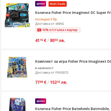
Multi Deals
Количка Fisher Price Imaginext DC Super Fr
последни 3 бр.
Доставка от
eMAG
-10% отстъпка с ваучер
41
€
/
80
лв.
16
50
Комплект за игра Fisher Price Imaginext 
в наличност
Доставка от
PASSECO
77
€
/
152
лв.
88
32
Количка Fisher Price Batwheels Batmobile,