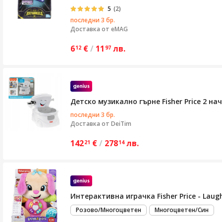
5
(2)
последни 3 бр.
Доставка от
eMAG
6
€
/
11
лв.
12
97
Детско музикално гърне Fisher Price 2 н
последни 3 бр.
Доставка от
DeiTim
142
€
/
278
лв.
21
14
Интерактивна играчка Fisher Price - Laug
Розово/Многоцветен
Многоцветен/Син