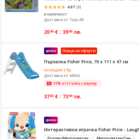
4.67
(3)
в наличност
Доставка от
Toys AR
20
€
/
39
лв.
40
90
Ловци на оферти
Пързалка Fisher Price, 70 x 111 x 47 см
последни 3 бр.
Доставка от
eMAG
-15% отстъпка с ваучер
37
€
/
73
лв.
83
99
Интерактивна играчка Fisher Price - Laug
Розово/Многоцветен
Многоцветен/Син