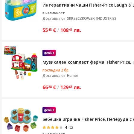
Интерактивни чаши Fisher-Price Laugh & 
в наличност
Доставка от
SKRZECZKOWSKI INDUSTRIES
55
€
/
108
лв.
43
41
Музикален комплект ферма, Fisher Price
последни 2 бр.
Доставка от
Humbi
66
€
/
129
лв.
28
63
Бебешка играчка Fisher Price, Пеперуда 
4
(2)