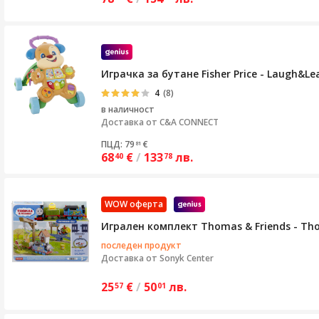
Играчка за бутане Fisher Price - Laugh&L
4
(8)
в наличност
Доставка от
C&A CONNECT
ПЦД: 79
€
81
68
€
/
133
лв.
40
78
WOW оферта
Игрален комплект Thomas & Friends - Thom
последен продукт
Доставка от
Sonyk Center
25
€
/
50
лв.
57
01