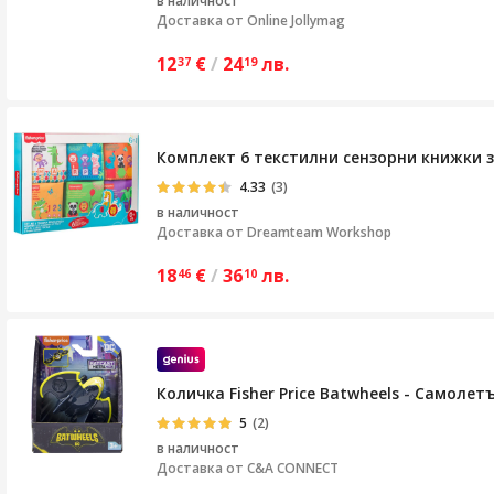
в наличност
Доставка от
Online Jollymag
12
€
/
24
лв.
37
19
Комплект 6 текстилни сензорни книжки за
4.33
(3)
в наличност
Доставка от
Dreamteam Workshop
18
€
/
36
лв.
46
10
Количка Fisher Price Batwheels - Самолет
5
(2)
в наличност
Доставка от
C&A CONNECT