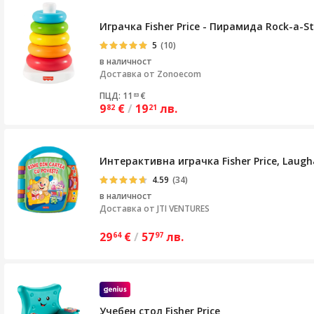
Играчка Fisher Price - Пирамида Rock-a-S
5
(10)
в наличност
Доставка от
Zonoecom
ПЦД: 11
€
83
9
€
/
19
лв.
82
21
Интерактивна играчка Fisher Price, Laug
4.59
(34)
в наличност
Доставка от
JTI VENTURES
29
€
/
57
лв.
64
97
Учебен стол Fisher Price