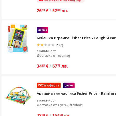
26
€
/
52
лв.
63
08
Бебешка играчка Fisher Price - Laugh&Lea
2
(2)
в наличност
Доставка от
evomag
34
€
/
67
лв.
63
73
WOW оферта
Активна гимнастика Fisher Price - Rainfore
в наличност
Доставка от
Gyerekjátékbolt
78
€
/
154
лв.
88
28