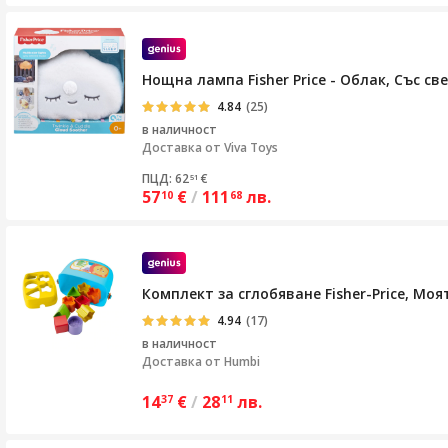
Нощна лампа Fisher Price - Облак, Със св
4.84
(25)
в наличност
Доставка от
Viva Toys
ПЦД: 62
€
51
57
€
/
111
лв.
10
68
Комплект за сглобяване Fisher-Price, Мо
4.94
(17)
в наличност
Доставка от
Humbi
14
€
/
28
лв.
37
11