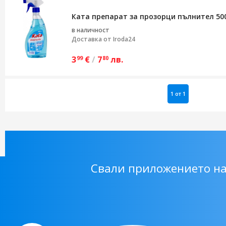
Ката препарат за прозорци пълнител 50
в наличност
Доставка от
Iroda24
3
€
/
7
лв.
99
80
1 от 1
Свали приложението н