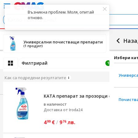
Възникна проблем. Моля, опитай
отново.
Наза
Универсални почистващи препарати
По
(1 продукт)
(1 
Избери ка
Филтрирай
Цена низ
1
Универс
Как са подредени резултатите
КАТА препарат за прозорци със спрей д
Почиства
в наличност
Доставка от
Iroda24
4
€
/
9
лв.
99
76