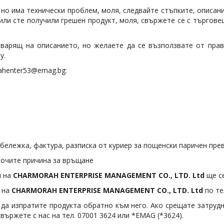
но има технически проблем, моля, следвайте стъпките, описани
или сте получили грешен продукт, моля, свържете се с търгове
варящ на описанието, но желаете да се възползвате от прав
у.
ahenter53@emag.bg:
 бележка, фактура, разписка от куриер за пощенски паричен пре
сочите причина за връщане
л на
CHARMORAH ENTERPRISE MANAGEMENT CO., LTD. Ltd
ще се
л на
CHARMORAH ENTERPRISE MANAGEMENT CO., LTD. Ltd
по те
да изпратите продукта обратно към него. Ако срещате затрудн
свържете с нас на тел. 07001 3624 или *EMAG (*3624).