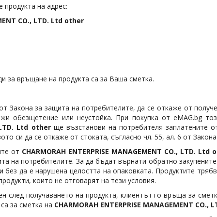
 продукта на адрес:
T CO., LTD. Ltd other
и за връщане на продукта са за Ваша сметка.
 от Закона за защита на потребителите, да се откаже от получе
лжи обезщетение или неустойка. При покупка от eMAG.bg тоз
TD. Ltd other
ще възстанови на потребителя заплатените от 
то си да се откаже от стоката, съгласно чл. 55, ал. 6 от Закон
ите от
CHARMORAH ENTERPRISE MANAGEMENT CO., LTD. Ltd o
ащита на потребителите. За да бъдат върнати обратно закупенит
 и без да е нарушена целостта на опаковката. Продуктите трябв
родукти, които не отговарят на тези условия.
ен след получаването на продукта, клиентът го връща за сметк
 са за сметка на
CHARMORAH ENTERPRISE MANAGEMENT CO., LTD