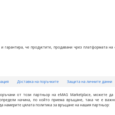
и гарантира, че продуктите, продавани чрез платформата на
мация
Доставка на поръчките
Защита на личните данни
поръчани от този партньор на eMAG Marketplace, можете да 
редели начина, по който приема връщане, така че е важно 
да намерите цялата политика за връщане на нашия партньор: