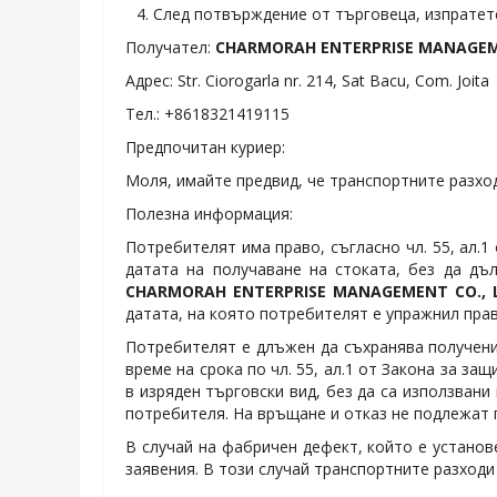
4. След потвърждение от търговеца, изпратете
Получател:
CHARMORAH ENTERPRISE MANAGEMEN
Адрес: Str. Ciorogarla nr. 214, Sat Bacu, Com. Joita
Тел.: +8618321419115
Предпочитан куриер:
Моля, имайте предвид, че транспортните разход
Полезна информация:
Потребителят има право, съгласно чл. 55, ал.1
датата на получаване на стоката, без да дъ
CHARMORAH ENTERPRISE MANAGEMENT CO., L
датата, на която потребителят е упражнил право
Потребителят е длъжен да съхранява получен
време на срока по чл. 55, ал.1 от Закона за з
в изряден търговски вид, без да са използвани
потребителя. На връщане и отказ не подлежат п
В случай на фабричен дефект, който е установ
заявения. В този случай транспортните разходи