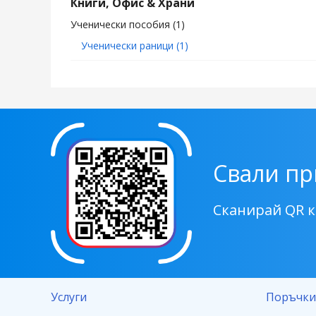
Книги, Офис & Храни
Ученически пособия
(1)
Ученически раници
(1)
Свали п
Сканирай QR 
Услуги
Поръчки