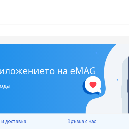
риложението на eMAG
кода
 и доставка
Връзка с нас