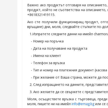
Важно: ако продуктът отговаря на описанието, 
продукт, който не съответства на описанието, 
+8618321419115.
Ако сте получили функциониращ продукт, отго
връщане) дни, моля, следвайте стъпките по-дол
1.Изпратете следните данни на имейл charmor
- Номер на поръчка
- Дата на получаване на продукта
- Имена на клиент
- Телефон за връзка
- Тип и номер на платежния документ (касова
- При желание от Ваша страна, можете да по
2. След изпращането на данните, представите
3. Ако желаете да се свържете с представите
Моля, осъществете връзка с търговеца, преди 
моля, пишете ни на имейл
info@emag.bg
или се 