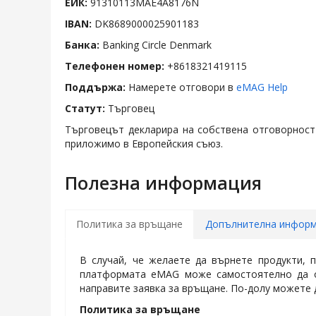
ЕИК:
91310113MAE4A8176N
IBAN:
DK8689000025901183
Банка:
Banking Circle Denmark
Телефонен номер:
+8618321419115
Поддържа:
Намерете отговори в
eMAG Help
Статут:
Търговец
Търговецът декларира на собствена отговорност 
приложимо в Европейския съюз.
Полезна информация
Политика за връщане
Допълнителна инфор
В случай, че желаете да върнете продукти, 
платформата eMAG може самостоятелно да оп
направите заявка за връщане. По-долу можете 
Политика за връщане