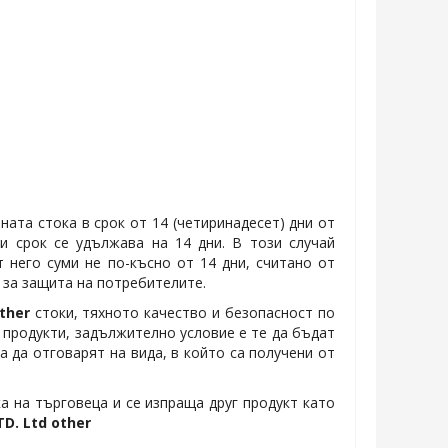
ната стока в срок от 14 (четиринадесет) дни от
и срок се удължава на 14 дни. В този случай
него суми не по-късно от 14 дни, считано от
а за защита на потребителите.
ther
стоки, тяхното качество и безопасност по
е продукти, задължително условие е те да бъдат
а да отговарят на вида, в който са получени от
а на търговеца и се изпраща друг продукт като
. Ltd other