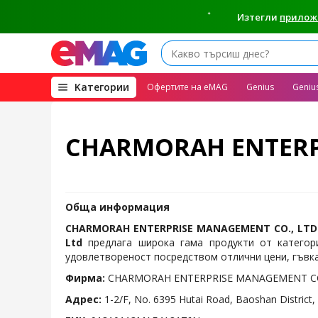
Изтегли
прилож
(open
Kатегории
Офертите на eMAG
Genius
Geniu
megamenu)
CHARMORAH ENTERP
Обща информация
CHARMORAH ENTERPRISE MANAGEMENT CO., LTD
Ltd
предлага широка гама продукти от катего
удовлетвореност посредством отлични цени, гъвка
Фирма:
CHARMORAH ENTERPRISE MANAGEMENT CO.
Адрес:
1-2/F, No. 6395 Hutai Road, Baoshan District,