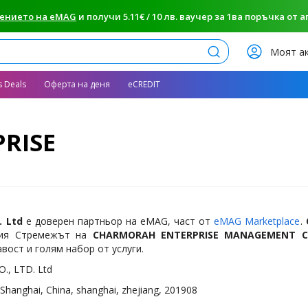
ението на eMAG
и получи 5.11€ / 10 лв. ваучер за 1ва поръчка от апп
Търси
Моят а
s Deals
Оферта на деня
eCREDIT
RISE
. Ltd
е доверен партньор на eMAG, част от
eMAG Marketplace
.
рия Стремежът на
CHARMORAH ENTERPRISE MANAGEMENT CO
вост и голям набор от услуги.
, LTD. Ltd
 Shanghai, China, shanghai, zhejiang, 201908