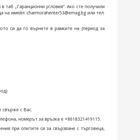
 в таб „Гаранционни условия“. Ако сте получили
ца на имейл: charmorahenter53@emag.bg или тел.
ото си да го върнете в рамките на (период за
вод)
 свърже с Вас.
лефона, номерът за връзка е +8618321419115.
ения при опитите си за свързване с търговеца,