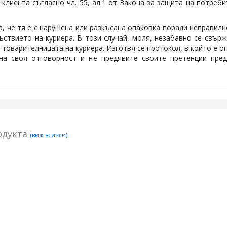
клиента съгласно чл. 55, ал.1 от Закона за защита на потреби
а, че тя е с нарушена или разкъсана опаковка поради неправилн
ствието на куриера. В този случай, моля, незабавно се свърж
 товарителницата на куриера. Изготвя се протокол, в който е о
 на своя отговорност и не предявите своите претенции пред
одукта
(виж всички)