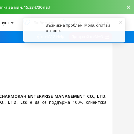
-а за мин. 15,33 €/30 лв.!
каунт
Любими
Моята количка
Възникна проблем. Моля, опитай
отново.
eMAG Help
Продавай в eMAG
CHARMORAH ENTERPRISE MANAGEMENT CO., LTD.
., LTD. Ltd
е да се поддържа 100% клиентска