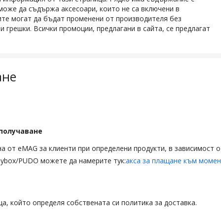
може да съдържа аксесоари, които не са включени в
ите могат да бъдат променени от производителя без
 грешки. Всички промоции, предлагани в сайта, се предлагат
ане
получаване
ана от eMAG за клиенти при определени продукти, в зависимост 
sybox/PUDO можете да намерите тук:
акса за плащане към момен
ца, който определя собствената си политика за доставка.