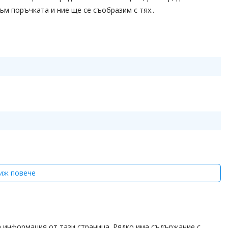
ъм поръчката и ние ще се съобразим с тях..
иж повече
а информация от тази страница. Рядко има съдържание с