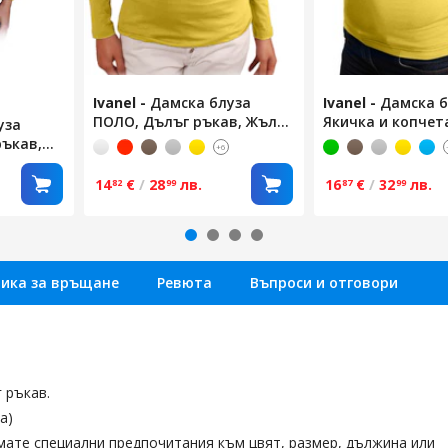
Ivanel
-
Дамска блуза
Ivanel
-
Дамска б
ПОЛО, Дълъг ръкав, Жълт,
Якичка и копчета
уза
Размер XXL
ръкав, Жълт, Ра
ръкав,
+6
14
€
/
28
лв.
16
€
/
32
лв.
82
99
87
99
тика за връщане
Ревюта
Въпроси и отговори
 ръкав.
а)
мате специални предпочитания към цвят, размер, дължина или