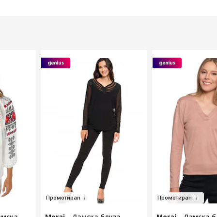
Пр
омотиран
Промоти
р
ан
амска
Moraj
-
Дамска блуза,
Moraj
-
Дамска бл