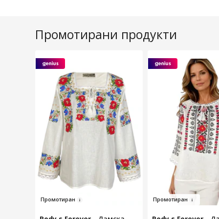
Промотирани продукти
Про
мотир
а
н
Пром
от
ир
ан
Rody s Forever
-
Дамска
Rody s Forever
-
Д