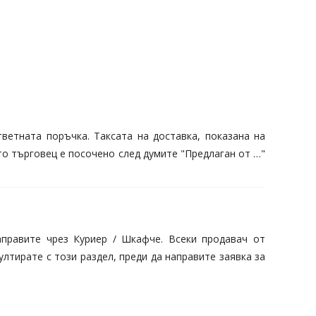
ветната поръчка. Таксата на доставка, показана на
то търговец е посочено след думите "Предлаган от …"
аправите чрез Куриер / Шкафче. Всеки продавач от
тирате с този раздел, преди да направите заявка за