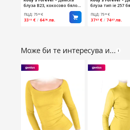
блуза B23, кокосово бяло/
блуза тип ie 257 б
сиво, размер XL
жълто, размер XL
ПЦД: 75
€
ПЦД: 75
€
93
93
33
€
/
64
лв.
37
€
/
74
лв.
11
76
87
07
Може би те интересува и...