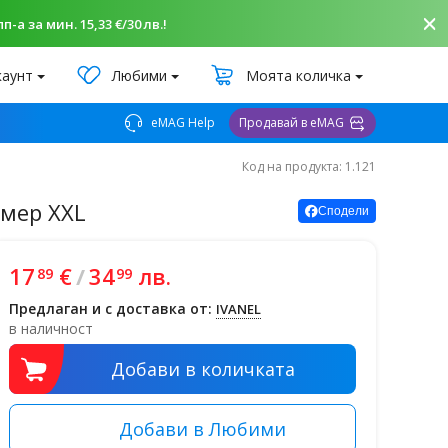
-а за мин. 15,33 €/30 лв.!
каунт
Любими
Моята количка
eMAG Help
Продавай в eMAG
Код на продукта: 1.121
змер XXL
Сподели
17
€
/
34
лв.
89
99
Предлаган и с доставка от:
IVANEL
в наличност
Добави в количката