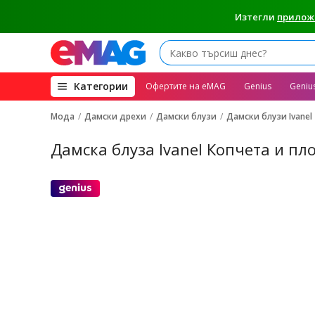
Изтегли
прилож
(open
Kатегории
Офертите на eMAG
Genius
Geniu
megamenu)
Мода
Дамски дрехи
Дамски блузи
Дамски блузи Ivanel
Дамска блуза Ivanel Копчета и пл