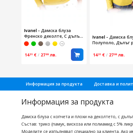
Ivanel
-
Дамска блуза
Френско деколте, С дълъг
Ivanel
-
Дамска бл
ръкав, Жълт, Размер XXL
Полуполо, Дълъг 
+6
Жълт, Размер XXL
14
€
/
27
лв.
14
€
/
27
лв.
31
99
31
99
Информация за продукта
Доставка и поли
Информация за продукта
Дамска блуза с копчета и плохи на деколтето, с дълъг
Състав: трико (памук, вискоза или полиамид с 5% ликр
Моделите се изпълняват специално за клиента. Ако и