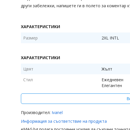
други забележки, напишете ги в полето за коментар к
ХАРАКТЕРИСТИКИ
Размер
2XL INTL
ХАРАКТЕРИСТИКИ
Цвят
Жълт
Стил
Ежедневен
Елегантен
Дължина ръкав
Дълъг ръкав
В
Производител:
Ivanel
Информация за съответствие на продукта
eMAG.bg полага постоянни усилия да съхрани точнат