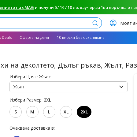
ението на eMAG
и получи 5.11€ / 10 лв. ваучер за 1ва поръчка от апп
Търси
Моят а
s Deals
Оферта на деня
10 вноски без оскъпяване
охи на деколтето, Дълъг ръкав, Жълт, Ра
Избери Цвят:
Жълт
Жълт
Избери Размер:
2XL
S
M
L
XL
2XL
Очаквана доставка в: