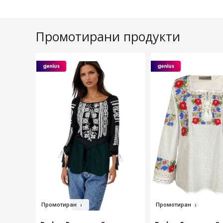
Промотирани продукти
Пр
омо
тиран
Пр
омотиран