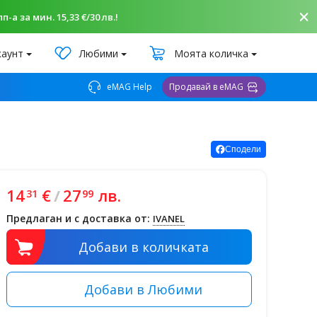
-а за мин. 15,33 €/30 лв.!
каунт
Любими
Моята количка
eMAG Help
Продавай в eMAG
Сподели
14
€
/
27
лв.
31
99
Предлаган и с доставка от:
IVANEL
Добави в количката