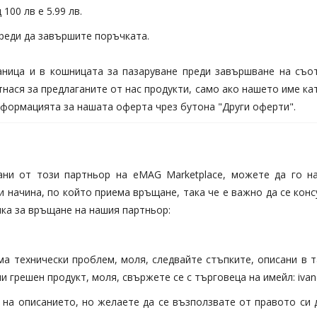
100 лв е 5.99 лв.
реди да завършите поръчката.
аница и в кошницата за пазаруване преди завършване на съот
тнася за предлаганите от нас продукти, само ако нашето име ка
информацията за нашата оферта чрез бутона "Други оферти".
ани от този партньор на eMAG Marketplace, можете да го н
ачина, по който приема връщане, така че е важно да се консул
ка за връщане на нашия партньор:
а технически проблем, моля, следвайте стъпките, описани в т
и грешен продукт, моля, свържете се с търговеца на имейл: ivan
на описанието, но желаете да се възползвате от правото си д