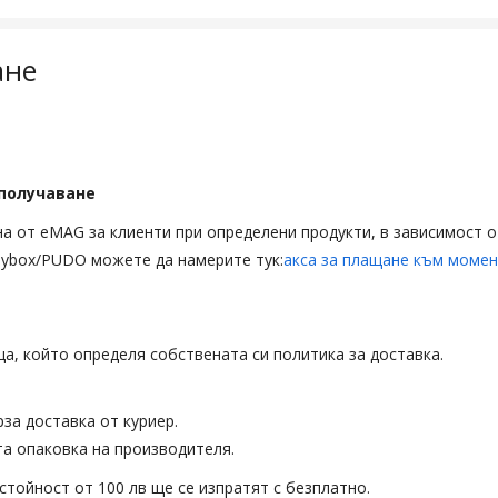
ане
получаване
ана от eMAG за клиенти при определени продукти, в зависимост 
sybox/PUDO можете да намерите тук:
акса за плащане към момен
ца, който определя собствената си политика за доставка.
за доставка от куриер.
та опаковка на производителя.
стойност от 100 лв ще се изпратят с безплатно.