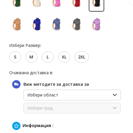
Избери Размер:
S
M
L
XL
2XL
Очаквана доставка в:
Виж методите за доставка за
Избери област
Избери град
Информация :