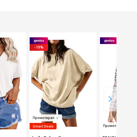
-19%
Промотир
ан
Пр
омотиран
Smart Deals