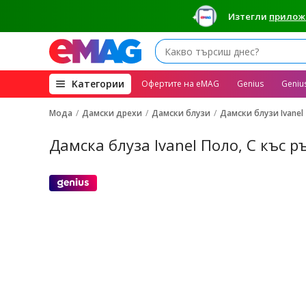
Изтегли
прилож
(open
Kатегории
Офертите на eMAG
Genius
Geniu
megamenu)
Мода
Дамски дрехи
Дамски блузи
Дамски блузи Ivanel
Дамска блуза Ivanel Поло, С къс 