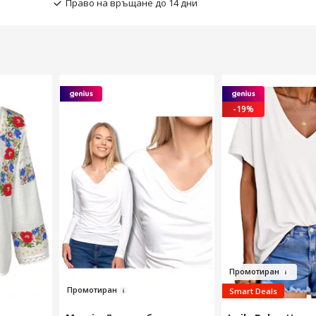
Право на връщане до 14 дни
-19%
Пр
омоти
ран
Пр
о
мотира
н
Smart Deals