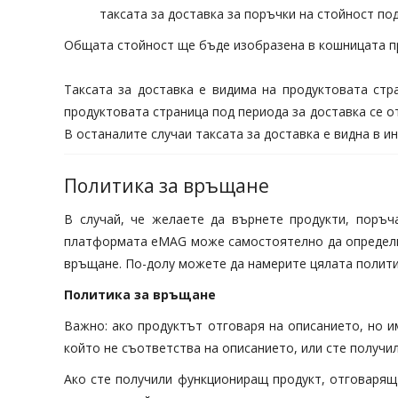
таксата за доставка за поръчки на стойност под 
Общата стойност ще бъде изобразена в кошницата п
Таксата за доставка е видима на продуктовата стр
продуктовата страница под периода за доставка се о
В останалите случаи таксата за доставка е видна в 
Политика за връщане
В случай, че желаете да върнете продукти, поръч
платформата eMAG може самостоятелно да определи н
връщане. По-долу можете да намерите цялата полити
Политика за връщане
Важно: ако продуктът отговаря на описанието, но им
който не съответства на описанието, или сте получил
Ако сте получили функциониращ продукт, отговарящ 