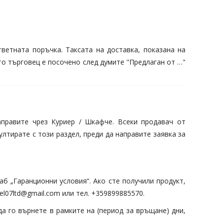
ветната поръчка. Таксата на доставка, показана на
то търговец е посочено след думите "Предлаган от …"
аправите чрез Куриер / Шкафче. Всеки продавач от
тирате с този раздел, преди да направите заявка за
аб „Гаранционни условия“. Ако сте получили продукт,
el07ltd@gmail.com или тел. +359899885570.
а го върнете в рамките на (период за връщане) дни,