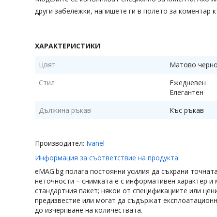
други забележки, напишете ги в полето за коментар к
ХАРАКТЕРИСТИКИ
Цвят
Матово черн
Стил
Ежедневен
Елегантен
Дължина ръкав
Къс ръкав
Производител:
Ivanel
Информация за съответствие на продукта
eMAG.bg полага постоянни усилия да съхрани точнат
неточности – снимката е с информативен характер и 
стандартния пакет; някои от спецификациите или цен
предизвестие или могат да съдържат експлоатационни
до изчерпване на количествата.