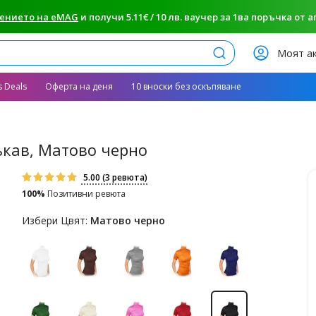
ението на eMAG
и получи 5.11€ / 10 лв. ваучер за 1ва поръчка от апп
Търси
Моят а
s Deals
Оферта на деня
10 вноски без оскъпяване
ръкав, Матово черно
5.00
(3 ревюта)
100%
Позитивни ревюта
Избери Цвят:
Матово черно