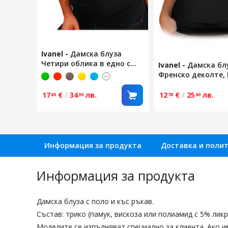
Ivanel
-
Дамска блуза
Четири облика в едно с
Ivanel
-
Дамска бл
голяма яка, Къс ръкав,
Френско деколте, 
+7
Черен, Размер S
ръкав, Черен, Раз
17
€
/
34
лв.
12
€
/
25
лв.
89
99
78
00
Информация за продукта
Доставка и поли
Информация за продукта
Дамска блуза с поло и къс ръкав.
Състав: трико (памук, вискоза или полиамид с 5% ликр
Моделите се изпълняват специално за клиента. Ако и