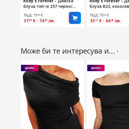
Rody s Forever
-
Дамска
Rody s Forever
-
Д
блуза тип ie 257 черно/
блуза B23, кокосо
бяло, размер M
сиво, размер XL
ПЦД: 75
€
ПЦД: 75
€
93
93
37
€
/
74
лв.
33
€
/
64
лв.
87
07
11
76
Може би те интересува и...