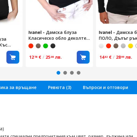
Ivanel
-
Дамска блуза
Ivanel
-
Дамска б
Класическо обло деколте,
ПОЛО, Дълъг рък
уза
Къс ръкав, Черен, Размер S
Размер S
Къс
мер S
12
€
/
25
лв.
14
€
/
28
лв.
78
00
82
99
тика за връщане
Ревюта (3)
Въпроси и отговори
а)
мате специални предпочитания към цвят, размер, дължина или