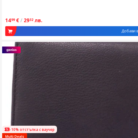
14
€
/
29
лв.
99
32
Добави в
-10% отстъпка с ваучер
Multi Deals