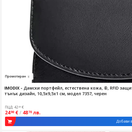
Промотира
н
IMODIX
-
Дамски портфейл, естествена кожа, ®, RFID защи
тънък дизайн, 10,5x9,5x1 см, модел 7357, черен
ПЦД: 42
€
29
24
€
/
48
лв.
90
70
Добави в