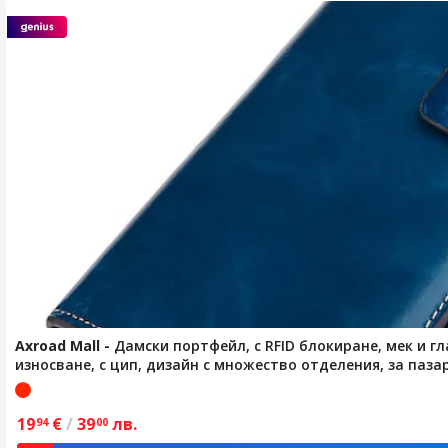
Axroad Mall
-
Дамски портфейл, с RFID блокиране, мек и г
износване, с цип, дизайн с множество отделения, за пазару
19
€
/
39
лв.
94
00