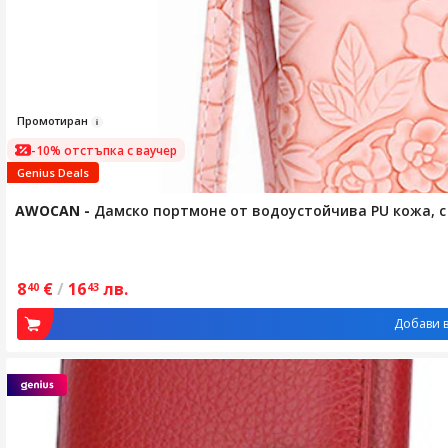
Про
мотир
ан
-10% отстъпка с ваучер
Genius Deals
AWOCAN
-
Дамско портмоне от водоустойчива PU кожа, с
8
€
/
16
лв.
40
43
Добави в