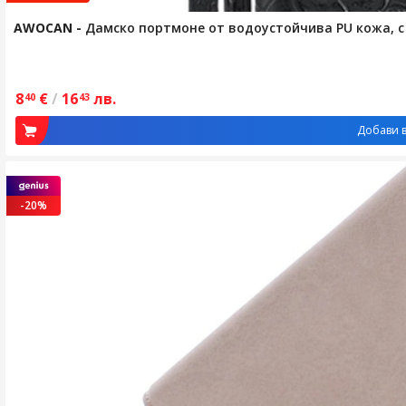
AWOCAN
-
Дамско портмоне от водоустойчива PU кожа, с 
8
€
/
16
лв.
40
43
Добави в
-20%