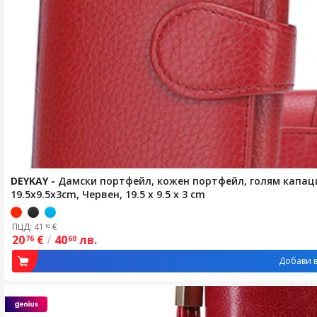
DEYKAY
-
Дамски портфейл, кожен портфейл, голям капаците
19.5x9.5x3cm, Червен, 19.5 x 9.5 x 3 cm
ПЦД: 41
€
10
20
€
/
40
лв.
76
60
Добави в