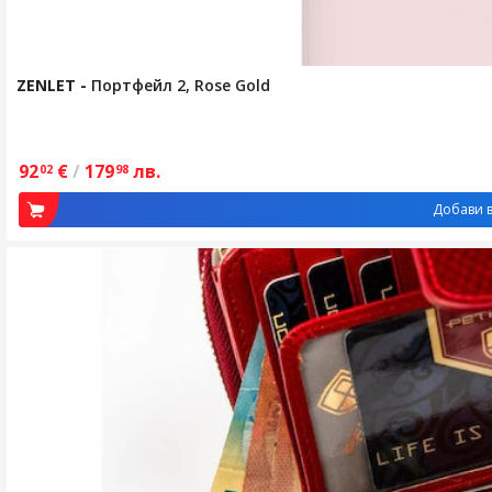
ZENLET
-
Портфейл 2, Rose Gold
92
€
/
179
лв.
02
98
Добави в