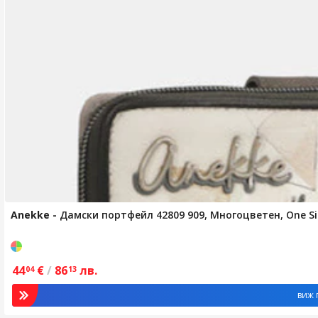
Anekke
-
Дамски портфейл 42809 909, Многоцветен, One Si
44
€
/
86
лв.
04
13
виж 