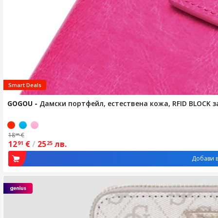
Smart Deals
GOGOU
-
Дамски портфейл, естествена кожа, RFID BLOCK з
18
€
85
12
€
/
25
лв.
91
25
Добави в