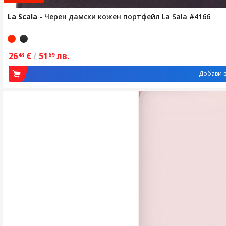
La Scala
-
Черен дамски кожен портфейл La Sala #4166
26
€
/
51
лв.
43
69
Добави в