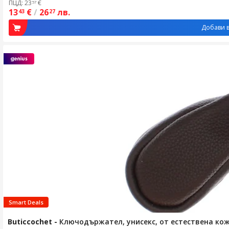
ПЦД: 23
€
57
13
€
/
26
лв.
43
27
Добави в
Smart Deals
Buticcochet
-
Ключодържател, унисекс, от естествена кож