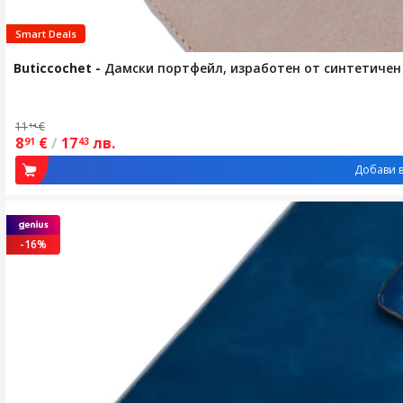
Smart Deals
Buticcochet
-
Дамски портфейл, изработен от синтетичен 
11
€
14
8
€
/
17
лв.
91
43
Добави в
-16%