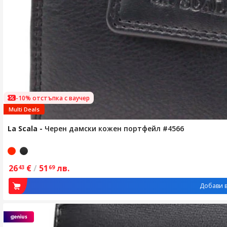
-10% отстъпка с ваучер
Multi Deals
La Scala
-
Черен дамски кожен портфейл #4566
26
€
/
51
лв.
43
69
Добави в