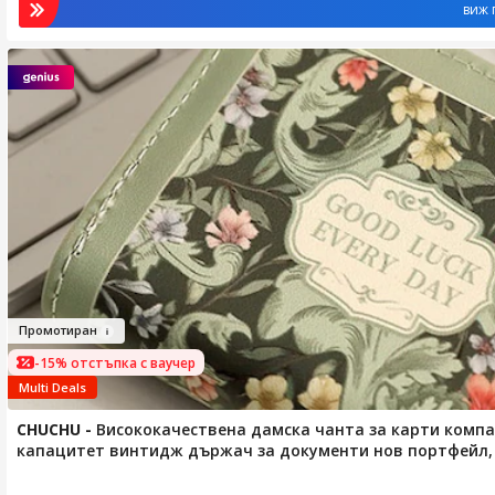
виж 
Пром
оти
ран
-15% отстъпка с ваучер
Multi Deals
CHUCHU
-
Висококачествена дамска чанта за карти комп
капацитет винтидж държач за документи нов портфейл