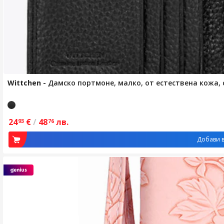
Wittchen
-
Дамско портмоне, малко, от естествена кожа, 
24
€
/
48
лв.
93
76
Добави в