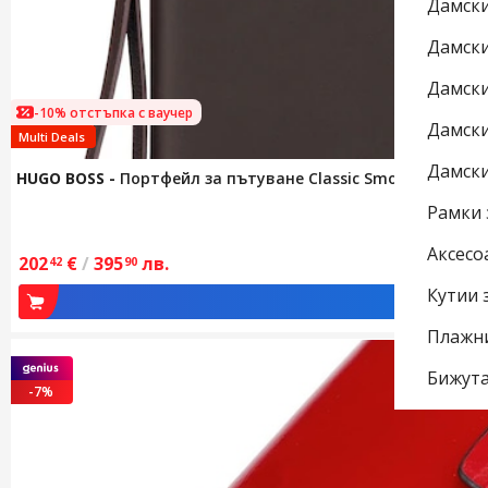
Дамск
Дамск
Дамск
-10% отстъпка с ваучер
Дамск
Multi Deals
Дамски
HUGO BOSS
-
Портфейл за пътуване Classic Smooth, кафяв
Рамки 
Аксесо
202
€
/
395
лв.
42
90
Кутии 
Добави в
Плажн
Бижута
-7%