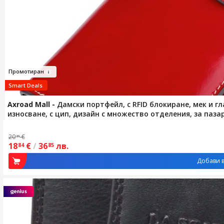
Промоти
ран
Smart Deals
Axroad Mall
-
Дамски портфейл, с RFID блокиране, мек и г
износване, с цип, дизайн с множество отделения, за пазару
20
€
39
18
€
/
36
лв.
84
85
Добави в