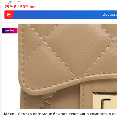
ПЦД: 60
€
33
25
€
/
50
лв.
76
38
Добави в
Mexx
-
Дамско портмоне бежово текстилно компактно ел