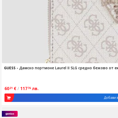
GUESS
-
Дамско портмоне Laurel II SLG средно бежово от 
60
€
/
117
лв.
21
76
Добави в