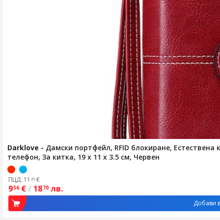
Darklove
-
Дамски портфейл, RFID блокиране, Естествена 
телефон, За китка, 19 x 11 x 3.5 см, Червен
ПЦД: 11
€
29
9
€
/
18
лв.
56
70
Добави в