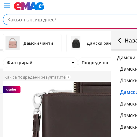
Наз
Дамски чанти
Дамски раници
Дамски 
Филтрирай
Подреди по
Дамск
Как са подредени резултатите
Дамск
Дамск
Дамск
Дамск
Дамск