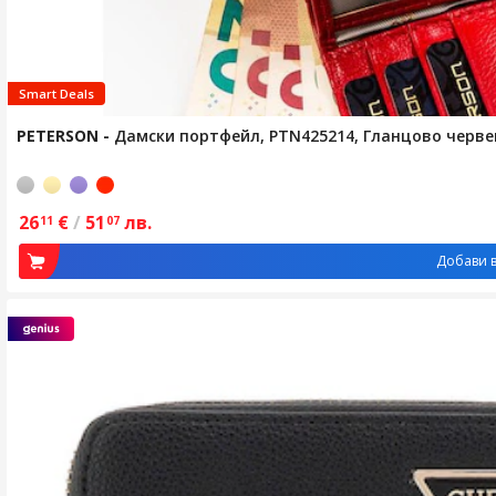
Smart Deals
PETERSON
-
Дамски портфейл, PTN425214, Гланцово черве
26
€
/
51
лв.
11
07
Добави в