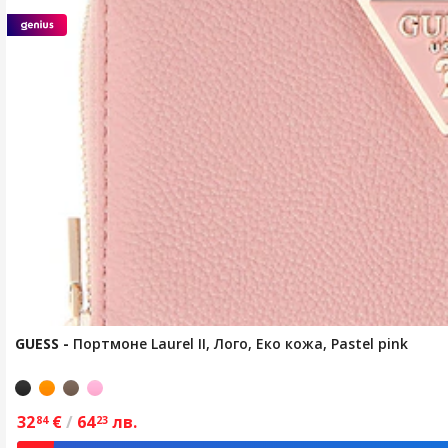
GUESS
-
Портмоне Laurel II, Лого, Еко кожа, Pastel pink
32
€
/
64
лв.
84
23