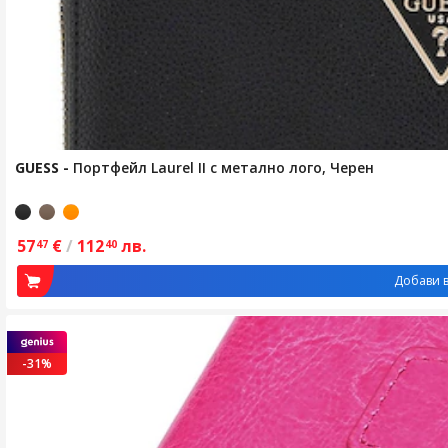
GUESS
-
Портфейл Laurel II с метално лого, Черен
57
€
/
112
лв.
47
40
Добави в
-31%