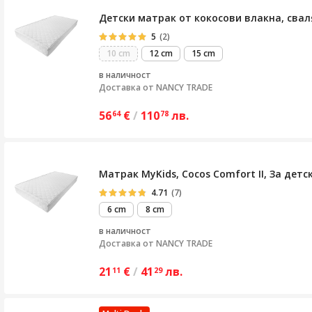
Детски матрак от кокосови влакна, сваля
5
(2)
10 cm
12 cm
15 cm
в наличност
Доставка от
NANCY TRADE
56
€
/
110
лв.
64
78
Матрак MyKids, Cocos Comfort II, За дет
4.71
(7)
6 cm
8 cm
в наличност
Доставка от
NANCY TRADE
21
€
/
41
лв.
11
29