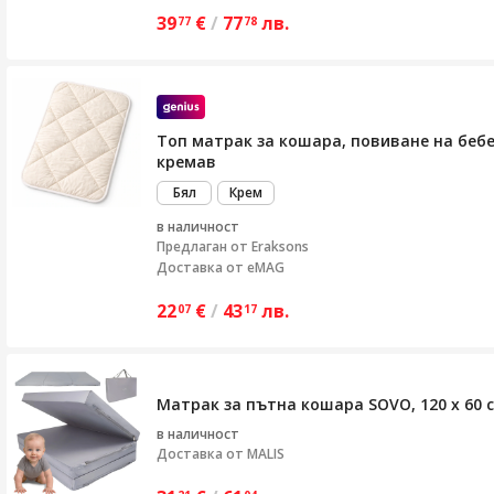
39
€
/
77
лв.
77
78
Топ матрак за кошара, повиване на бебе
кремав
Бял
Крем
в наличност
Предлаган от
Eraksons
Доставка от eMAG
22
€
/
43
лв.
07
17
Матрак за пътна кошара SOVO, 120 x 60 с
в наличност
Доставка от
MALIS