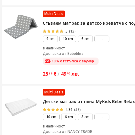
Multi Deals
Сгъваем матрак за детско креватче с под
5
(13)
виж
9 cm
10 cm
6 cm
...
повече
в наличност
Доставка от
Bebebliss
-10% отстъпка с ваучер
25
€
/
49
лв.
29
46
Multi Deals
Детски матрак от пяна MyKids Bebe Rela
4.86
(58)
виж
10 cm
6 cm
8 cm
...
повече
в наличност
Доставка от
NANCY TRADE