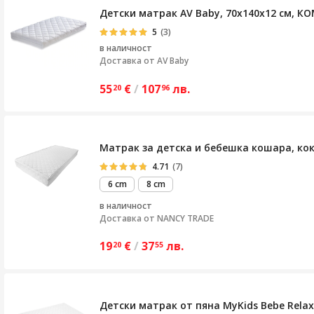
Детски матрак AV Baby, 70х140х12 см, К
5
(3)
в наличност
Доставка от
AV Baby
55
€
/
107
лв.
20
96
Матрак за детска и бебешка кошара, кок
4.71
(7)
6 cm
8 cm
в наличност
Доставка от
NANCY TRADE
19
€
/
37
лв.
20
55
Детски матрак от пяна MyKids Bebe Rela