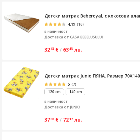
Детски матрак Beberoyal, с кокосови вла
4.19
(16)
в наличност
Доставка от
CASA BEBELUSULUI
32
€
/
63
лв.
43
43
Детски матрак Junio ПЯНА, Размер 70X14
5
(7)
120 cm
140 cm
в наличност
Доставка от
JUNIO
37
€
/
72
лв.
00
37