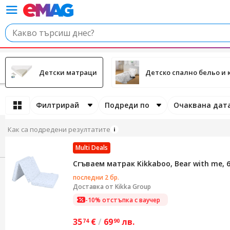
Детски матраци
Детско спално бельо и 
Филтрирай
Подреди по
Очаквана дата
Как са подредени резултатите
Multi Deals
Сгъваем матрак Kikkaboo, Bear with me, 6
последни 2 бр.
Доставка от
Kikka Group
-10% отстъпка с ваучер
35
€
/
69
лв.
74
90