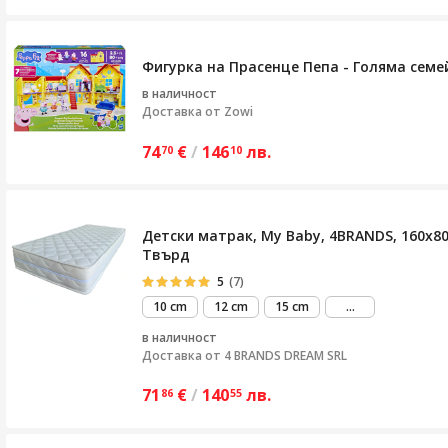
Фигурка на Прасенце Пепа - Голяма семей
в наличност
Доставка от
Zowi
74
€
/
146
лв.
70
10
Детски матрак, My Baby, 4BRANDS, 160x8
Твърд
5
(7)
виж
10 cm
12 cm
15 cm
...
повече
в наличност
Доставка от
4 BRANDS DREAM SRL
71
€
/
140
лв.
86
55