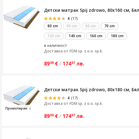
Детски матрак Spij zdrowo, 80x160 см, Бя
4
(17)
80 cm
90 cm
60 cm
70 cm
120 cm
140 cm
160 cm
180 cm
в наличност
Доставка от
FDM sp. z o.o. sp.k.
89
€
/
174
лв.
00
07
Детски матрак Spij zdrowo, 80x180 см, Бя
4
(17)
Доставка от
FDM sp. z o.o. sp.k.
Пром
от
и
ран
89
€
/
174
лв.
00
07