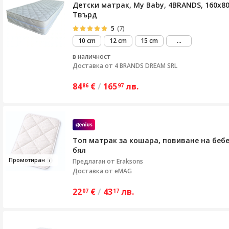
Детски матрак, My Baby, 4BRANDS, 160x80
Твърд
5
(7)
виж
10 cm
12 cm
15 cm
...
повече
в наличност
Доставка от
4 BRANDS DREAM SRL
84
€
/
165
лв.
86
97
Топ матрак за кошара, повиване на бебе
бял
Промотир
ан
Предлаган от
Eraksons
Доставка от eMAG
22
€
/
43
лв.
07
17