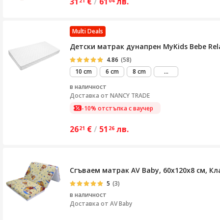
31
€
/
61
лв.
21
04
Multi Deals
Детски матрак дунапрен MyKids Bebe Re
4.86
(58)
виж
10 cm
6 cm
8 cm
...
повече
в наличност
Доставка от
NANCY TRADE
-10% отстъпка с ваучер
26
€
/
51
лв.
21
26
Сгъваем матрак AV Baby, 60х120х8 см, Кл
5
(3)
в наличност
Доставка от
AV Baby