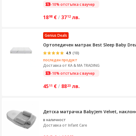
-10% отстъпка с ваучер
18
€
/
37
лв.
98
12
Genius Deals
Ортопедичен матрак Best Sleep Baby Dre
4.9
(10)
последен продукт
Доставка от
KA & MA TRADING
-10% отстъпка с ваучер
45
€
/
88
лв.
11
23
Детска матрачка BabyJem Velvet, наклоне
в наличност
Доставка от
Infant Care