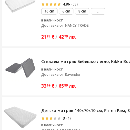
4.86
(58)
виж
10 cm
6 cm
8 cm
...
повече
в наличност
Доставка от
NANCY TRADE
21
€
/
42
лв.
88
79
Сгъваем матрак Бебешко легло, Kikka Boo
в наличност
Доставка от
Ravendor
33
€
/
65
лв.
69
89
Детска матрак 140x70x10 см, Primii Pasi, 
3
(1)
в наличност