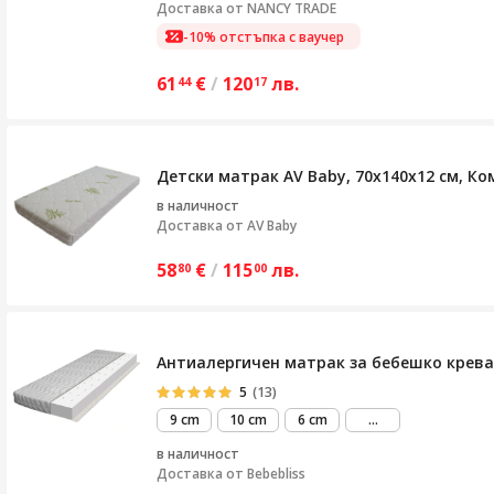
Доставка от
NANCY TRADE
-10% отстъпка с ваучер
61
€
/
120
лв.
44
17
Детски матрак AV Baby, 70х140х12 см, К
в наличност
Доставка от
AV Baby
58
€
/
115
лв.
80
00
Антиалергичен матрак за бебешко креватч
5
(13)
виж
9 cm
10 cm
6 cm
...
повече
в наличност
Доставка от
Bebebliss