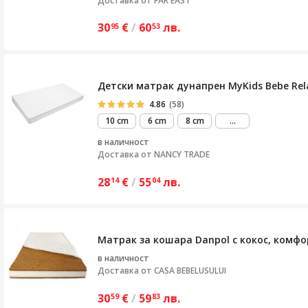
Доставка от
FAR EAST
30
€
/
60
лв.
95
53
Детски матрак дунапрен MyKids Bebe Re
4.86
(58)
виж
10 cm
6 cm
8 cm
...
повече
в наличност
Доставка от
NANCY TRADE
28
€
/
55
лв.
14
04
Матрак за кошара Danpol с кокос, комфо
в наличност
Доставка от
CASA BEBELUSULUI
30
€
/
59
лв.
59
83