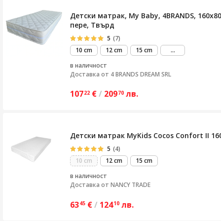
Детски матрак, My Baby, 4BRANDS, 160x8
пере, Твърд
5
(7)
виж
10 cm
12 cm
15 cm
...
повече
в наличност
Доставка от
4 BRANDS DREAM SRL
107
€
/
209
лв.
22
70
Детски матрак MyKids Cocos Confort II 
5
(4)
10 cm
12 cm
15 cm
в наличност
Доставка от
NANCY TRADE
63
€
/
124
лв.
45
10