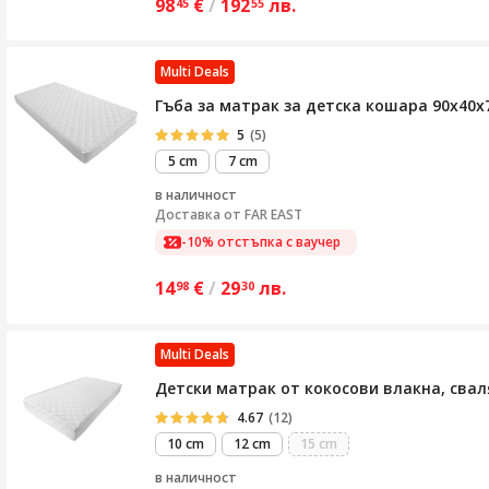
98
€
/
192
лв.
45
55
Multi Deals
Гъба за матрак за детска кошара 90x40x7 с
5
(5)
5 cm
7 cm
в наличност
Доставка от
FAR EAST
-10% отстъпка с ваучер
14
€
/
29
лв.
98
30
Multi Deals
Детски матрак от кокосови влакна, сваля
4.67
(12)
10 cm
12 cm
15 cm
в наличност