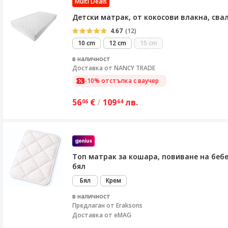
Multi Deals
Детски матрак, от кокосови влакна, свал
4.67
(12)
10 cm
12 cm
15 cm
в наличност
Доставка от
NANCY TRADE
-10% отстъпка с ваучер
56
€
/
109
лв.
06
64
Топ матрак за кошара, повиване на бебе
бял
Бял
Крем
в наличност
Предлаган от
Eraksons
Доставка от eMAG