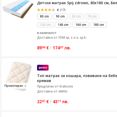
Детски матрак Spij zdrowo, 80x180 см, Бя
4
(17)
80 cm
90 cm
60 cm
70 cm
120 cm
140 cm
160 cm
180 cm
в наличност
Доставка от
FDM sp. z o.o. sp.k.
89
€
/
174
лв.
00
07
Топ матрак за кошара, повиване на бебе
кремав
Промо
т
ира
н
Предлаган от
Eraksons
Доставка от eMAG
22
€
/
43
лв.
07
17