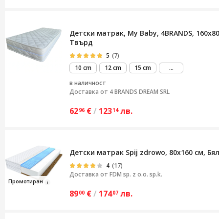
Детски матрак, My Baby, 4BRANDS, 160x8
Твърд
5
(7)
виж
10 cm
12 cm
15 cm
...
повече
в наличност
Доставка от
4 BRANDS DREAM SRL
62
€
/
123
лв.
96
14
Детски матрак Spij zdrowo, 80x160 см, Бя
4
(17)
Доставка от
FDM sp. z o.o. sp.k.
Пром
отиран
89
€
/
174
лв.
00
07