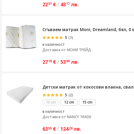
22
€
/
43
лв.
07
17
Сгъваем матрак Moni, Dreamland, бял, 0 
5
(1)
в наличност
Доставка от
МОНИ ТРЕЙД
27
€
/
53
лв.
10
00
Детски матрак от кокосови влакна, сваля
5
(2)
10 cm
12 cm
15 cm
в наличност
Доставка от
NANCY TRADE
63
€
/
124
лв.
55
29