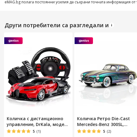
eMAG.bg полага постоянни усилия да съхрани точната информация от т
Други потребители са разгледали и
Количка с дистанционно
Количка Ретро Die-Cast
управление, DrKala, модел
Mercedes-Benz 300SL,
Bugatti, с педали и волан,
Мащаб 1:24, Врати тип
5
(1)
5
(2)
червена, 1:16
Gullwing, Многоцветна