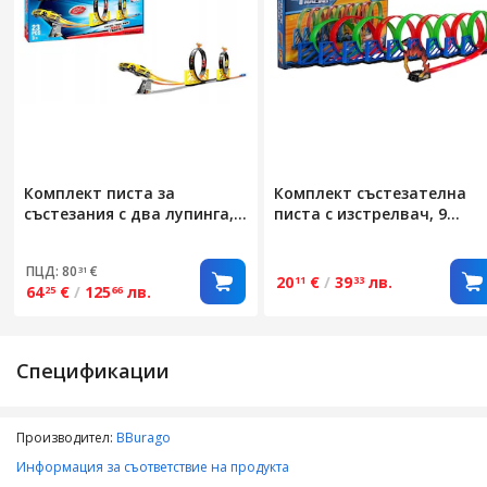
Комплект писта за
Комплект състезателна
състезания с два лупинга,
писта с изстрелвач, 9
23 елемента, многоцветен,
лупинга 360°, многоцветен
290 см, за деца 3+
98x40x20см
ПЦД: 80
€
31
20
€
/
39
лв.
11
33
64
€
/
125
лв.
25
66
Спецификации
Производител:
BBurago
Информация за съответствие на продукта