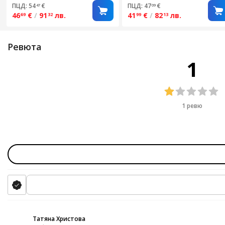
ПЦД: 54
€
ПЦД: 47
€
47
09
46
€
/
91
лв.
41
€
/
82
лв.
69
32
99
13
Ревюта
1
1 ревю
Татяна Христова