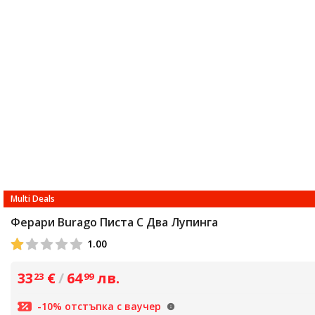
Multi Deals
Ферари Burago Писта С Два Лупинга
1.00
33
€
/
64
лв.
23
99
-10% отстъпка с ваучер