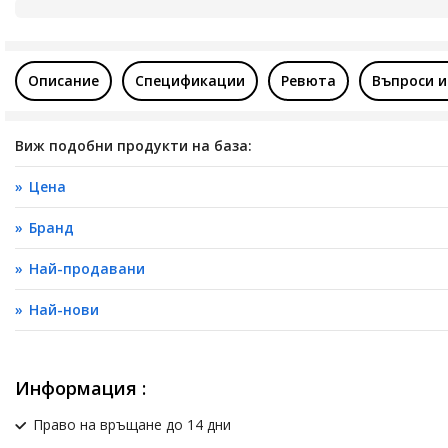
Описание
Спецификации
Ревюта
Въпроси и
Виж подобни продукти на база:
Цена
Бранд
Най-продавани
Най-нови
Информация :
Право на връщане до 14 дни