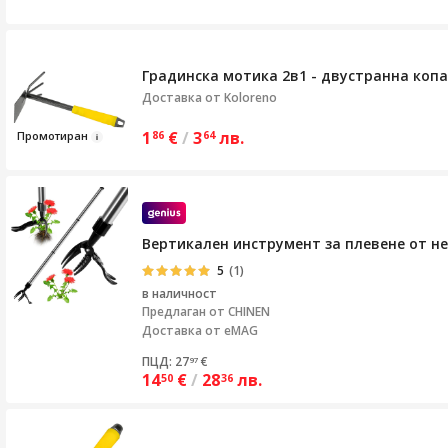
Градинска мотика 2в1 - двустранна копа
Доставка от
Koloreno
1
€
/
3
лв.
Пр
ом
о
тиран
86
64
Вертикален инструмент за плевене от не
5
(1)
в наличност
Предлаган от
CHINEN
Доставка от eMAG
ПЦД: 27
€
97
14
€
/
28
лв.
50
36