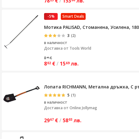
78
€
/
153
лв.
-5%
Smart Deals
Мотика PALISAD, Стоманена, Усилена, 18
3
(2)
в наличност
Доставка от
Tools World
8
€
46
8
€
/
15
лв.
02
69
Лопата RICHMANN, Метална дръжка, С р
5
(1)
в наличност
Доставка от
Online Jollymag
29
€
/
58
лв.
67
03