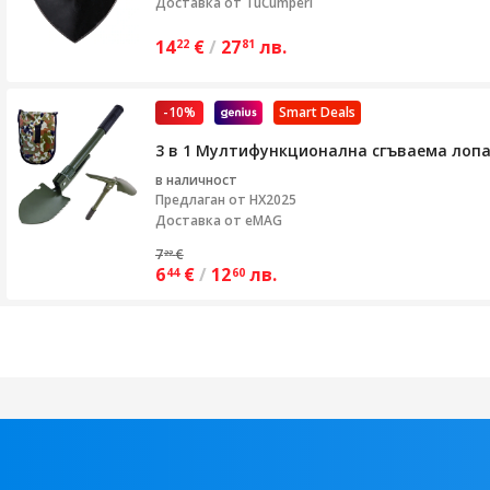
Доставка от
TuCumperi
14
€
/
27
лв.
22
81
-10%
Smart Deals
3 в 1 Мултифункционална сгъваема лопат
в наличност
Предлаган от
HX2025
Доставка от eMAG
7
€
22
6
€
/
12
лв.
44
60