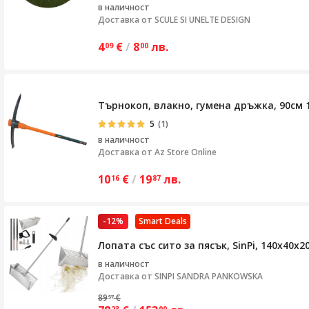
в наличност
Доставка от
SCULE SI UNELTE DESIGN
4
€
/
8
лв.
09
00
Търнокоп, влакно, гумена дръжка, 90см 1
5
(1)
в наличност
Доставка от
Az Store Online
10
€
/
19
лв.
16
87
-12%
Smart Deals
Лопата със сито за пясък, SinPi, 140x40
в наличност
Доставка от
SINPI SANDRA PANKOWSKA
89
€
57
23
00