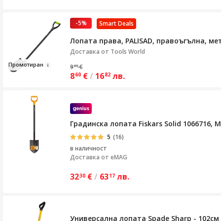
-5%
Smart Deals
Лопата права, PALISAD, правоъгълна, м
Доставка от
Tools World
Промотира
н
9
€
08
8
€
/
16
лв.
60
82
Градинска лопата Fiskars Solid 1066716, 
5
(16)
в наличност
Доставка от
eMAG
32
€
/
63
лв.
30
17
Универсална лопата Spade Sharp - 102см