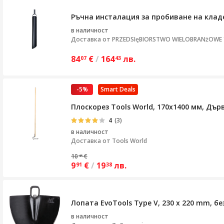
Ръчна инсталация за пробиване на клад
в наличност
Доставка от
PRZEDSIęBIORSTWO WIELOBRANżOWE "S
84
€
/
164
лв.
07
43
-5%
Smart Deals
Плоскорез Tools World, 170х1400 мм, Дъ
4
(3)
в наличност
Доставка от
Tools World
10
€
46
9
€
/
19
лв.
91
38
Лопата EvoTools Type V, 230 x 220 mm, б
в наличност