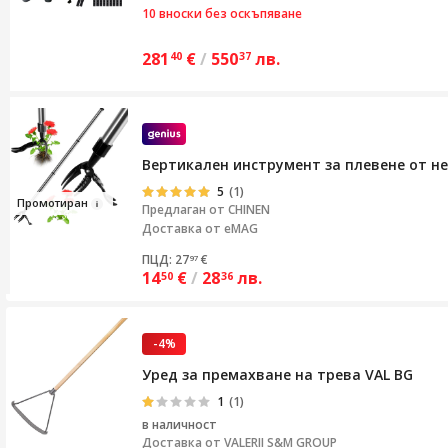
10 вноски без оскъпяване
281
€
/
550
лв.
40
37
Вертикален инструмент за плевене от не
5
(1)
Пр
омо
тиран
Предлаган от
CHINEN
Доставка от eMAG
ПЦД: 27
€
97
14
€
/
28
лв.
50
36
-4%
Уред за премахване на трева VAL BG
1
(1)
в наличност
Доставка от
VALERII S&M GROUP