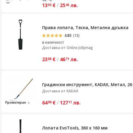
13
€
/
25
лв.
02
46
Права лопата, Тясна, Метална дръжка
4.85
(13)
в наличност
Доставка от
Online Jollymag
23
€
/
46
лв.
88
71
Градински инструмент, KADAX, Метал, 26 х
Доставка от
KADAX
64
€
/
127
лв.
Промо
тиран
99
11
Лопата EvoTools, 360 x 160 мм