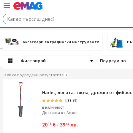
Аксесоари за градински инструменти
Ръ
Филтрирай
Подреди по
Как са подредени резултатите
Harlet, лопата, тясна, дръжка от фиброст
4.89
(9)
в наличност
Доставка от
Artool
20
€
/
39
лв.
18
47