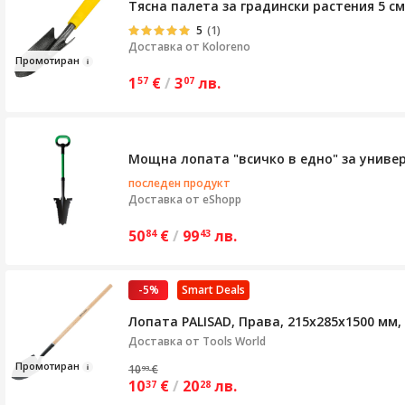
Тясна палета за градински растения 5 с
5
(1)
Доставка от
Koloreno
Промо
тиран
1
€
/
3
лв.
57
07
Мощна лопата "всичко в едно" за универ
последен продукт
Доставка от
eShopp
50
€
/
99
лв.
84
43
-5%
Smart Deals
Лопата PALISAD, Права, 215х285х1500 мм
Доставка от
Tools World
Промот
иран
10
€
93
10
€
/
20
лв.
37
28