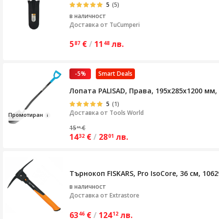
5
(5)
в наличност
Доставка от
TuCumperi
5
€
/
11
лв.
87
48
-5%
Smart Deals
Лопата PALISAD, Права, 195х285х1200 мм
5
(1)
Доставка от
Tools World
Про
мотира
н
15
€
11
14
€
/
28
лв.
32
01
Търнокоп FISKARS, Pro IsoCore, 36 см, 106
в наличност
Доставка от
Extrastore
63
€
/
124
лв.
46
12