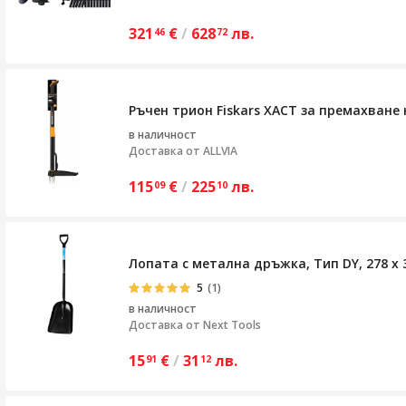
321
€
/
628
лв.
46
72
Ръчен трион Fiskars XACT за премахване 
в наличност
Доставка от
ALLVIA
115
€
/
225
лв.
09
10
Лопата с метална дръжка, Тип DY, 278 x 
5
(1)
в наличност
Доставка от
Next Tools
15
€
/
31
лв.
91
12