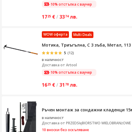
-10% отстъпка с ваучер
17
€
/
33
лв.
25
74
WOW оферта
Multi Deals
Мотика, Триъгълна, С 3 зъба, Метал, 113
5
(12)
в наличност
Доставка от
Artool
-10% отстъпка с ваучер
16
€
/
31
лв.
25
78
Ръчен монтаж за сондажни кладенци 15
в наличност
Доставка от
PRZEDSIęBIORSTWO WIELOBRANżOWE "S
10 вноски без оскъпяване