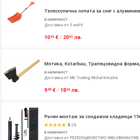
Телескопична лопата за сняг с алуминие
в наличност
Доставка от
S and K
10
€
/
20
лв.
23
01
Мотика, Kotarbau, Трапецовидна форма,
в наличност
Доставка от
Mk Trading Michal Kotarba
9
€
/
18
лв.
49
56
Ръчен монтаж за сондажни кладенци 17
5
(1)
в наличност
Доставка от
PRZEDSIęBIORSTWO WIELOBRANżOWE "S