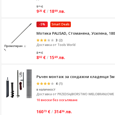
9
€
71
9
€
/
18
лв.
25
09
-5%
Smart Deals
Мотика PALISAD, Стоманена, Усилена, 18
3
(2)
Доставка от
Tools World
Про
м
отир
ан
8
€
46
8
€
/
15
лв.
02
69
Ръчен монтаж за сондажни кладенци 5м
4
(1)
в наличност
Доставка от
PRZEDSIęBIORSTWO WIELOBRANżOWE "S
10 вноски без оскъпяване
160
€
/
314
лв.
73
36