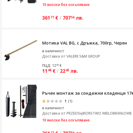
10 вноски без оскъпяване
361
€
/
707
лв.
77
56
Мотика VAL BG, с Дръжка, 700гр, Черен
в наличност
Доставка от
VALERII S&M GROUP
ПЦД: 12
€
00
11
€
/
22
лв.
48
45
Ръчен монтаж за сондажни кладенци 17
1
(1)
в наличност
Доставка от
PRZEDSIęBIORSTWO WIELOBRANżOWE "S
10 вноски без оскъпяване
77
56