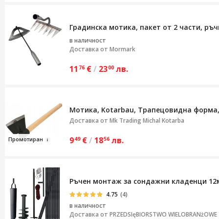
Градинска мотика, пакет от 2 части, ръ
в наличност
Доставка от
Mormark
11
€
/
23
лв.
76
00
Мотика, Kotarbau, Трапецовидна форма,
Доставка от
Mk Trading Michal Kotarba
9
€
/
18
лв.
Промотир
а
н
49
56
Ръчен монтаж за сондажни кладенци 12
4.75
(4)
в наличност
Доставка от
PRZEDSIęBIORSTWO WIELOBRANżOWE "S