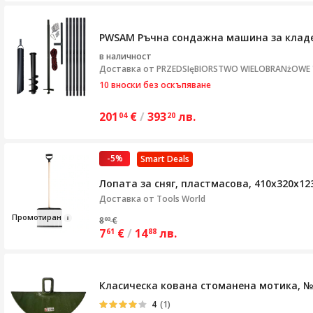
PWSAM Ръчна сондажна машина за клад
в наличност
Доставка от
PRZEDSIęBIORSTWO WIELOBRANżOWE "S
10 вноски без оскъпяване
201
€
/
393
лв.
04
20
-5%
Smart Deals
Лопата за сняг, пластмасова, 410x320x12
Доставка от
Tools World
Пром
отира
н
8
€
03
7
€
/
14
лв.
61
88
Класическа кована стоманена мотика, № 
4
(1)