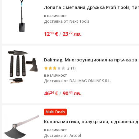
Лопата с метална дръжка Profi Tools, тип
в наличност
Доставка от
Next Tools
12
€
/
23
лв.
13
72
Dalimag, Многофункционална пръчка за б
3
(1)
в наличност
Доставка от
DALI MAG ONLINE S.R.L.
46
€
/
90
лв.
24
44
Multi Deals
Кована мотика, полукръгла, с дървена д
в наличност
Доставка от
Artool