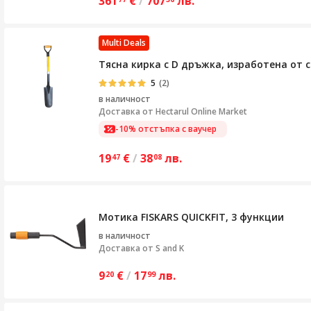
361
€
/
707
лв.
Multi Deals
Тясна кирка с D дръжка, изработена от 
5
(2)
в наличност
Доставка от
Hectarul Online Market
-10% отстъпка с ваучер
19
€
/
38
лв.
47
08
Мотика FISKARS QUICKFIT, 3 функции
в наличност
Доставка от
S and K
9
€
/
17
лв.
20
99