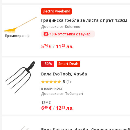
Electro weekend
Градинска гребла за листа с прът 120см
Доставка от
Koloreno
-10% отстъпка с ваучер
Промоти
р
ан
5
€
/
11
лв.
74
23
-50%
Smart Deals
Вила EvoTools, 4 зъба
5
(1)
в наличност
Доставка от
TuCumperi
12
€
92
6
€
/
12
лв.
40
52
Вила Kotarbau, 4 зъба, Домашна употреб