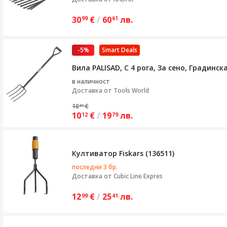
30
€
/
60
лв.
99
61
-5%
Smart Deals
Вила PALISAD, С 4 рога, За сено, Градинс
в наличност
Доставка от
Tools World
10
€
67
10
€
/
19
лв.
12
79
Култиватор Fiskars (136511)
последни 3 бр.
Доставка от
Cubic Line Expres
12
€
/
25
лв.
99
41