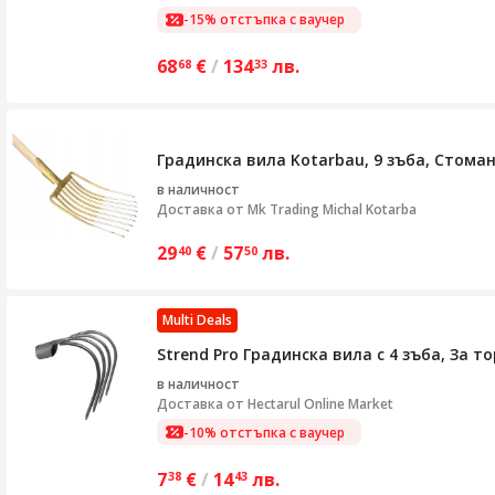
-15% отстъпка с ваучер
68
€
/
134
лв.
68
33
Градинска вила Kotarbau, 9 зъба, Стома
в наличност
Доставка от
Mk Trading Michal Kotarba
29
€
/
57
лв.
40
50
Multi Deals
Strend Pro Градинска вила с 4 зъба, За т
в наличност
Доставка от
Hectarul Online Market
-10% отстъпка с ваучер
7
€
/
14
лв.
38
43