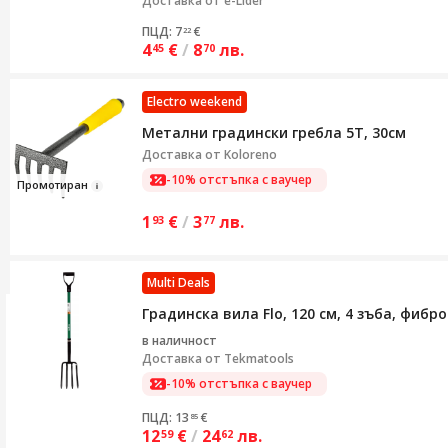
Доставка от
e-Lider
ПЦД: 7
€
22
4
€
/
8
лв.
45
70
Electro weekend
Метални градински гребла 5Т, 30см
Доставка от
Koloreno
-10% отстъпка с ваучер
Промотира
н
1
€
/
3
лв.
93
77
Multi Deals
Градинска вила Flo, 120 см, 4 зъба, фибро
в наличност
Доставка от
Tekmatools
-10% отстъпка с ваучер
ПЦД: 13
€
85
12
€
/
24
лв.
59
62