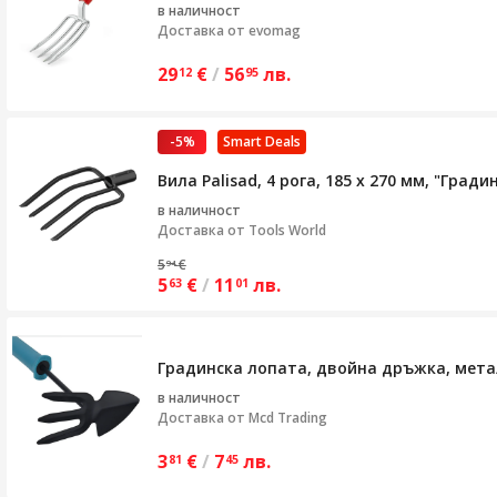
в наличност
Доставка от
evomag
29
€
/
56
лв.
12
95
-5%
Smart Deals
Вила Palisad, 4 рога, 185 х 270 мм, "Град
в наличност
Доставка от
Tools World
5
€
94
5
€
/
11
лв.
63
01
Градинска лопата, двойна дръжка, метал
в наличност
Доставка от
Mcd Trading
3
€
/
7
лв.
81
45