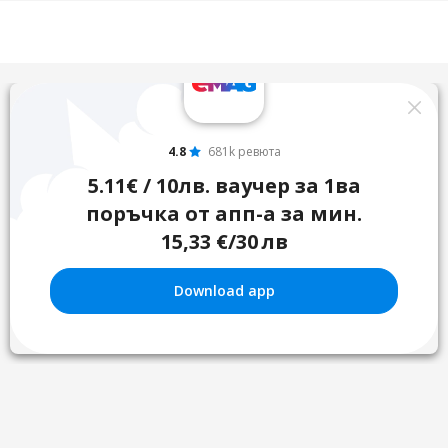
4.8
681k ревюта
5.11€ / 10лв. ваучер за 1ва
поръчка от апп-а за мин.
15,33 €/30 лв
Download app