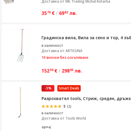
Доставка от
Mk Trading Michal Kotarba
35
€
/
69
лв.
70
82
Градинска вила, Вила за сено и тор, 4 зъ
в наличност
Доставка от
ARTICUNA
10 вноски без оскъпяване
152
€
/
298
лв.
39
05
-5%
Smart Deals
Разрохвател tools, Стриж, среден, дръжк
5
(2)
в наличност
Доставка от
Tools World
10
€
09