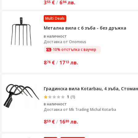
3
€
/
6
лв.
55
94
Multi Deals
Метална вила с 6 зъба - без дръжка
в наличност
Доставка от
Onomeus
-10% отстъпка с ваучер
8
€
/
17
лв.
76
13
Градинска вила Kotarbau, 4 зъба, Стоман
1
(1)
в наличност
Доставка от
Mk Trading Michal Kotarba
8
€
/
16
лв.
59
80