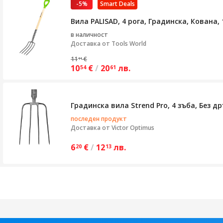
-5%
Smart Deals
Вила PALISAD, 4 рога, Градинска, Кована
в наличност
Доставка от
Tools World
11
€
11
10
€
/
20
лв.
54
61
Градинска вила Strend Pro, 4 зъба, Без д
последен продукт
Доставка от
Victor Optimus
6
€
/
12
лв.
20
13