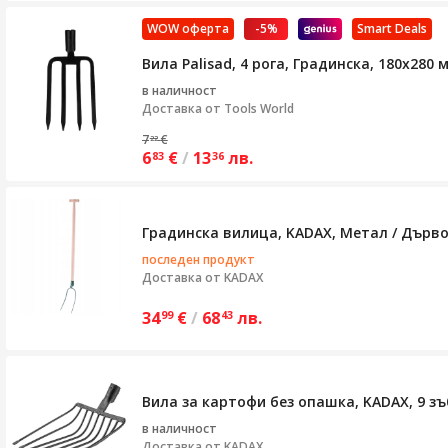
WOW оферта
-5%
Smart Deals
Вила Palisad, 4 рога, Градинска, 180х280
в наличност
Доставка от
Tools World
7
€
22
6
€
/
13
лв.
83
36
Градинска вилица, KADAX, Метал / Дърво, 
последен продукт
Доставка от
KADAX
34
€
/
68
лв.
99
43
Вила за картофи без опашка, KADAX, 9 зъ
в наличност
Доставка от
KADAX