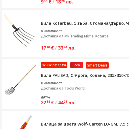
9
€
/
18
лв.
56
70
Вила Kotarbau, 5 зъба, Стомана/Дърво, Ч
в наличност
Доставка от
Mk Trading Michal Kotarba
17
€
/
33
лв.
10
44
WOW оферта
-5%
Smart Deals
Вила PALISAD, С 9 рога, Кована, 235х350
в наличност
Доставка от
Tools World
23
€
88
22
€
/
44
лв.
64
28
Вилица за цветя Wolf-Garten LU-GM, 7,5 с