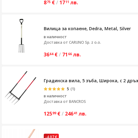
8
€
/
17
лв.
75
11
Вилица за копаене, Dedra, Metal, Silver
в наличност
Доставка от
CARUNO Sp. z o.o.
36
€
/
71
лв.
64
66
Градинска вила, 5 зъба, Широка, с 2 др
5
(1)
в наличност
Доставка от
BANCROS
125
€
/
246
лв.
99
41
-4.07 €