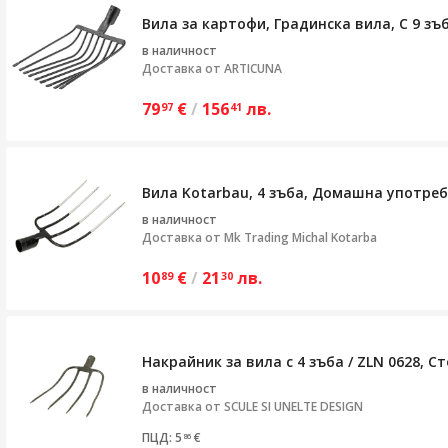
Вила за картофи, Градинска вила, С 9 зъ
в наличност
Доставка от
ARTICUNA
79
€
/
156
лв.
97
41
Вила Kotarbau, 4 зъба, Домашна употреб
в наличност
Доставка от
Mk Trading Michal Kotarba
10
€
/
21
лв.
89
30
Накрайник за вила с 4 зъба / ZLN 0628, С
в наличност
Доставка от
SCULE SI UNELTE DESIGN
ПЦД: 5
€
86