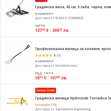
Градинска вила, 40 см, 5 зъба, черна, к
в наличност
Доставка от
KLASA E-COMMERCE
141
€
99
137
€
/
269
лв.
92
75
Професионална вилица за копаене, ергон
5
(1)
в наличност
Доставка от
Euroelectronics
ПЦД: 110
€
26
55
€
/
107
лв.
13
82
Genius Deals
Градинска вилица Hydrostab Tornadica So
последни 2 бр.
Доставка от
Sigmatherm Engineering