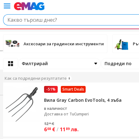
Аксесоари за градински инструменти
Ръ
Филтрирай
Подреди по
Как са подредени резултатите
-51%
Smart Deals
Вила Gray Carbon EvoTools, 4 зъба
в наличност
Доставка от
TuCumperi
12
€
51
6
€
/
11
лв.
08
89