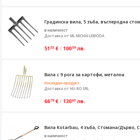
Градинска вила, 5 зъба, въглеродна стом
в наличност
Доставка от
ML MICHAł LEBIODA
51
€
/
100
лв.
33
39
Вила с 9 рога за картофи, метална
последен продукт
Доставка от
HU-RO SRL
66
€
/
130
лв.
79
63
Вила Kotarbau, 4 зъба, Стомана/Дърво, С
в наличност