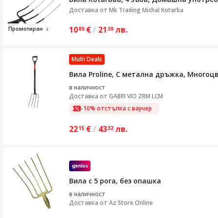
Доставка от
Mk Trading Michal Kotarba
10
€
/
21
лв.
Пром
отира
н
89
30
Multi Deals
Вила Proline, С метална дръжка, Многоц
в наличност
Доставка от
GABRI VIO ZRM LCM
-10% отстъпка с ваучер
22
€
/
43
лв.
15
32
Вила с 5 рога, без опашка
в наличност
Доставка от
Az Store Online