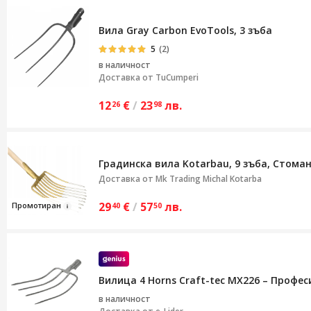
Вила Gray Carbon EvoTools, 3 зъба
5
(2)
в наличност
Доставка от
TuCumperi
12
€
/
23
лв.
26
98
Градинска вила Kotarbau, 9 зъба, Стома
Доставка от
Mk Trading Michal Kotarba
29
€
/
57
лв.
Пр
о
м
отиран
40
50
Вилица 4 Horns Craft-tec MX226 – Профе
в наличност