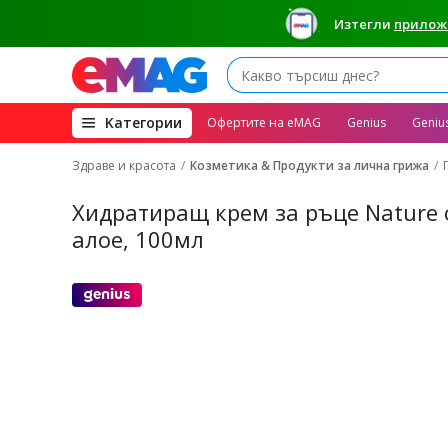
Изтегли
прилож
(open
Kатегории
Офертите на eMAG
Genius
Geniu
megamenu)
Здраве и красота
Козметика & Продукти за лична грижа
Хидратиращ крем за ръце Nature of
алое, 100мл