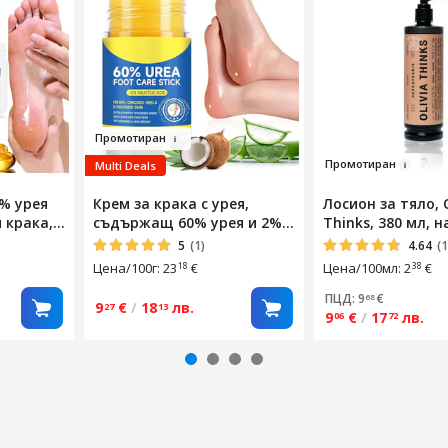
Про
мотиран
Пром
оти
ран
Multi Deals
0% урея
Крем за крака с урея,
Лосион за тяло, O
 крака,
съдържащ 60% урея и 2%
Thinks, 380 мл, 
салицилова киселина,
мащерка, хидра
5
(1)
4.64
(1
, 150гр
хидратира и премахва
екстракт от зехт
Цена/100г: 23
€
Цена/100мл: 2
€
18
38
мазолите и мъртвата
хигроскопични м
кожа. Подходящ за сухи и
0% парабени, 0%
ПЦД: 9
€
68
9
€
/
18
лв.
27
13
напукани пети, ръце и
минерално масл
9
€
/
17
лв.
06
72
колене. 40 гр