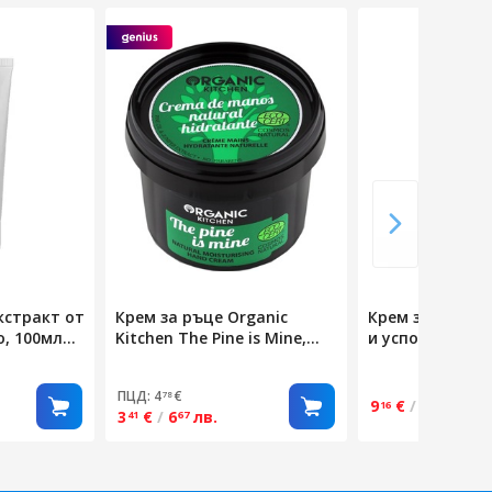
кстракт от
Крем за ръце Organic
Крем за ръце,
, 100мл
Kitchen The Pine is Mine,
и успокояващ, 
Хидратиращ, 100мл
Inelia, Revers, 
авокадо и екст
ПЦД: 4
€
78
алое вера, 100
9
€
/
17
лв.
16
92
3
€
/
6
лв.
41
67