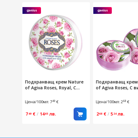
Подхранващ крем Nature
Подхранващ крем
of Agiva Roses, Royal, С
of Agiva Roses, С 
натурален екстракт от
А+Е компкес, Нат
роза, 100мл
розова вода, 100м
Цена/100мл: 7
€
Цена/100мл: 2
€
49
68
7
€
/
14
лв.
2
€
/
5
лв.
49
65
68
24