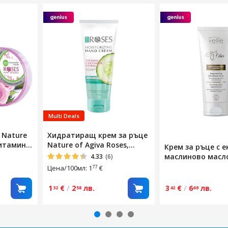
Multi Deals
 Nature
Хидратиращ крем за ръце
витамин
Nature of Agiva Roses,
Крем за ръце с е
урална
Vitamin C, Екстракт от
маслиново масло
4.33
(6)
л
краставица, 75мл
Vellie Olive
Цена/100мл: 1
€
77
1
€
/
2
лв.
3
€
/
6
лв.
32
58
42
69