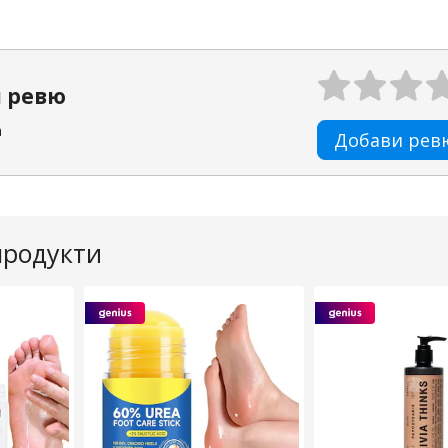
100 мл
Rating:
л ревю
а
Добави рев
продукти