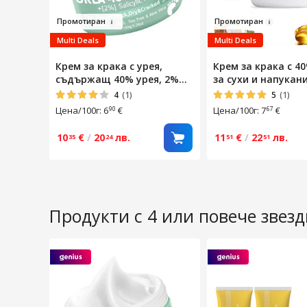
Промо
тиран
Про
мо
ти
ран
Multi Deals
Multi Deals
Крем за крака с урея,
Крем за крака с 4
съдържащ 40% урея, 2%
за сухи и напукани
салицилова киселина,
против мазоли,
4
(1)
5
(1)
чаено дърво и алое вера,
интензивен пилинг
Цена/100г: 6
€
Цена/100г: 7
€
90
67
хидратиращ и
подхранващ, против
10
€
/
20
лв.
11
€
/
22
лв.
35
24
51
51
мазоли, подходящ за суха,
груба и напукана кожа, 150
г
Продукти с 4 или повече звез