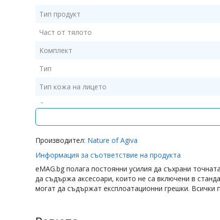
Тип продукт
Част от тялото
Комплект
Тип
Тип кожа на лицето
Слънцезащита
Аромат
Производител:
Nature of Agiva
Свойства
Информация за съответствие на продукта
Предимства
eMAG.bg полага постоянни усилия да съхрани точнат
Брой/комплект
да съдържа аксесоари, които не са включени в станд
могат да съдържат експлоатационни грешки. Всички п
Съдържание пакет