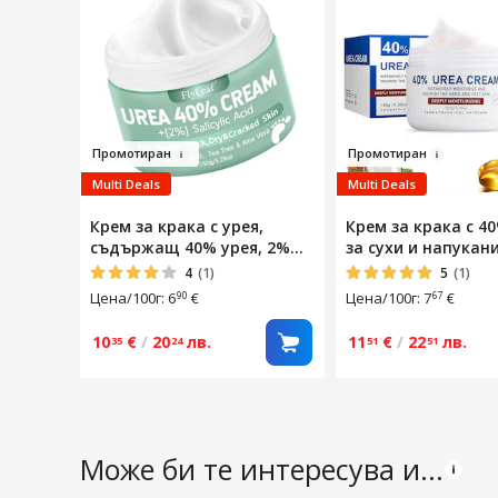
Пром
от
ира
н
Промот
иран
Multi Deals
Multi Deals
Крем за крака с урея,
Крем за крака с 4
съдържащ 40% урея, 2%
за сухи и напукани
салицилова киселина,
против мазоли,
4
(1)
5
(1)
чаено дърво и алое вера,
интензивен пилинг
Цена/100г: 6
€
Цена/100г: 7
€
90
67
хидратиращ и
подхранващ, против
10
€
/
20
лв.
11
€
/
22
лв.
35
24
51
51
мазоли, подходящ за суха,
груба и напукана кожа, 150
г
Може би те интересува и...