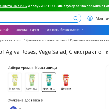
ението на eMAG
и получи 5.11€ / 10 лв. ваучер за 1ва поръчка от апп
Търси
Моят а
s Deals
Оферта на деня
10 вноски без оскъпяване
Грижа за тялото
Кремове и лосиони за тяло
Кремове и лосиони за тяло
 Agiva Roses, Vege Salad, С екстракт от 
Избери Аромат:
Краставица
Маслина
Авокадо
Краставица
Домати
Очаквана доставка в: