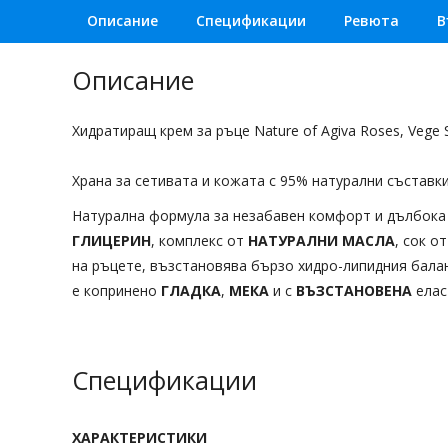
Описание
Спецификации
Ревюта
В
Описание
Хидратиращ крем за ръце Nature of Agiva Roses, Vege 
Храна за сетивата и кожата с 95% натурални съставк
Натурална формула за незабавен комфорт и дълбока 
ГЛИЦЕРИН
, комплекс от
НАТУРАЛНИ МАСЛА
, сок о
на ръцете, възстановява бързо хидро-липидния балан
е копринено
ГЛАДКА
,
МЕКА
и с
ВЪЗСТАНОВЕНА
елас
Спецификации
ХАРАКТЕРИСТИКИ