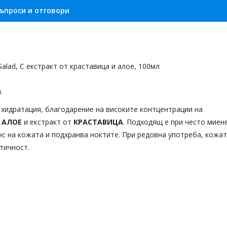
ъпроси и отговори
Salad, С екстракт от краставица и алое, 100мл
и.
хидратация, благодарение на високите контцентрации на
т
АЛОЕ
и екстракт от
КРАСТАВИЦА
. Подходящ е при често миен
с на кожата и подхранва ноктите. При редовна употреба, кожа
тичност.