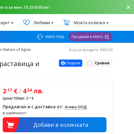
-а за мин. 15,33 €/30 лв.!
каунт
Любими
Моята количка
eMAG Help
Продавай в eMAG
 Nature of Agiva
Код на продукта: 999130
краставица и
Сравни
Сподели
2
€
/
4
лв.
17
24
Цена/100мл: 2
€
17
Предлаган и с доставка от:
Агива ООД
в наличност
Добави в количката