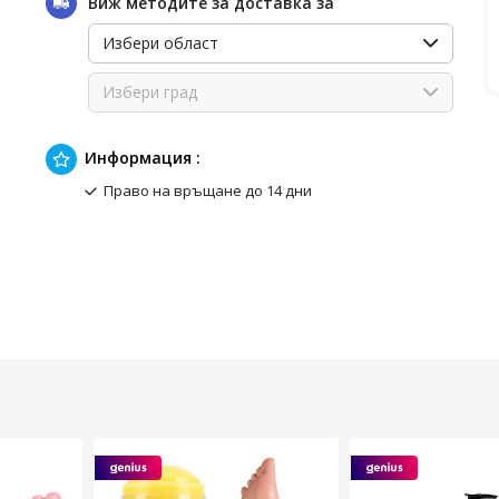
Виж методите за доставка за
Избери област
Избери град
Информация :
Право на връщане до 14 дни