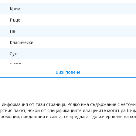
Крем
Ръце
Не
Класически
Сух
0 SPF
Виж повече
Краставица
Хидратация
Хидратира
а информация от тази страница. Рядко има съдържание с неточн
1
артния пакет; някои от спецификациите или цените могат да бъ
ромоции, предлагани в сайта, се предлагат до изчерпване на ко
1 х Крем за ръце