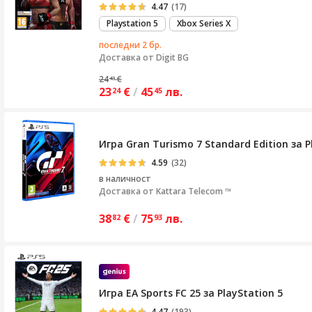
4.47
(17)
Playstation 5
Xbox Series X
последни 2 бр.
Доставка от
Digit BG
24
€
43
23
€
/
45
лв.
24
45
Игра Gran Turismo 7 Standard Edition за P
4.59
(32)
в наличност
Доставка от
Kattara Telecom ™
38
€
/
75
лв.
82
93
Игра EA Sports FC 25 за PlayStation 5
4.47
(193)