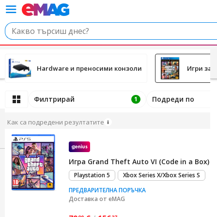
Hardware и преносими конзоли
Игри за 
Филтрирай
Подреди по
1
Как са подредени резултатите
Игра Grand Theft Auto VI (Code in a Box) з
Playstation 5
Xbox Series X/Xbox Series S
ПРЕДВАРИТЕЛНА ПОРЪЧКА
Доставка от
eMAG