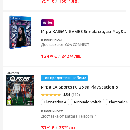
79
€
/
156
лв.
90
27
Игра KAIGAN GAMES Simulacra, за PlayStat
в наличност
Доставка от
C&A CONNECT
124
€
/
242
лв.
05
62
Топ продукти в Любими
Игра EA Sports FC 26 за PlayStation 5
4.54
(110)
PlayStation 4
Nintendo Switch
Playstation 
в наличност
Доставка от
Kattara Telecom ™
37
€
/
73
лв.
46
27