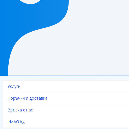
Услуги
Поръчки и доставка
Връзка с нас
eMAG.bg