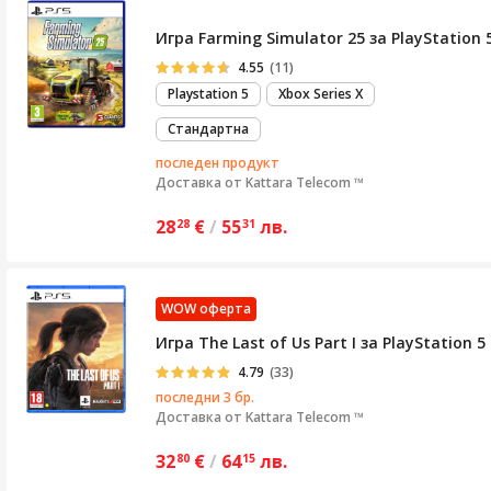
Игра Farming Simulator 25 за PlayStation 
4.55
(11)
Playstation 5
Xbox Series X
Стандартнa
последен продукт
Доставка от
Kattara Telecom ™
28
€
/
55
лв.
28
31
WOW оферта
Игра The Last of Us Part I за PlayStation 5
4.79
(33)
последни 3 бр.
Доставка от
Kattara Telecom ™
32
€
/
64
лв.
80
15