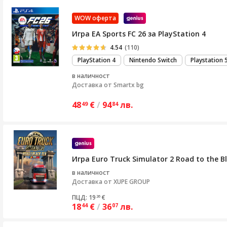
WOW оферта
Игра EA Sports FC 26 за PlayStation 4
4.54
(110)
PlayStation 4
Nintendo Switch
Playstation 
в наличност
Доставка от
Smartx bg
48
€
/
94
лв.
49
84
Игра Euro Truck Simulator 2 Road to the Bl
в наличност
Доставка от
XUPE GROUP
ПЦД: 19
€
26
18
€
/
36
лв.
44
07