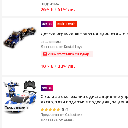
ПЦД: 41
€
53
26
€
/
51
лв.
42
67
Multi Deals
Детска играчка Автовоз на един етаж с 3
в наличност
Доставка от
KristalToys
-10% отстъпка с ваучер
10
€
/
20
лв.
72
97
С кола за състезания с дистанционно уп
дясно, този подарък е подходящ за деца
Про
мотира
н
5
(1)
Предлаган от
Gele store
Доставка от eMAG