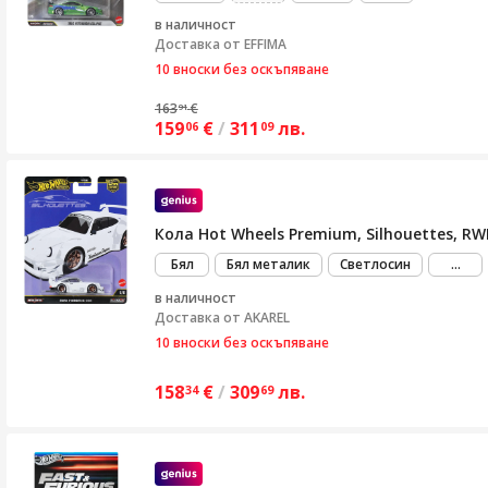
повече
в наличност
Доставка от
EFFIMA
10 вноски без оскъпяване
163
€
91
159
€
/
311
лв.
06
09
Кола Hot Wheels Premium, Silhouettes, RWB 
виж
Бял
Бял металик
Светлосин
...
пов
в наличност
Доставка от
AKAREL
10 вноски без оскъпяване
158
€
/
309
лв.
34
69