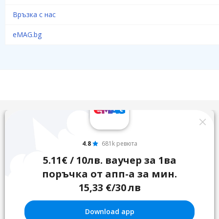
Връзка с нас
eMAG.bg
4.8
681k ревюта
5.11€ / 10лв. ваучер за 1ва
поръчка от апп-а за мин.
15,33 €/30 лв
Download app