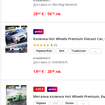
в наличност
Доставка от
Mini Mag Network
29
€
/
56
лв.
02
76
Количка Hot Wheels Premium Diecast Car, Ca
5
(1)
виж
Червен/Бял
Бял
Тъмносин
...
повеч
в наличност
Доставка от
DVDMAX.PL
14
€
/
28
лв.
52
40
-4.85 €
Метална количка Hot Wheels Premium, Бързи
виж
Червен
Бял
Зелен
...