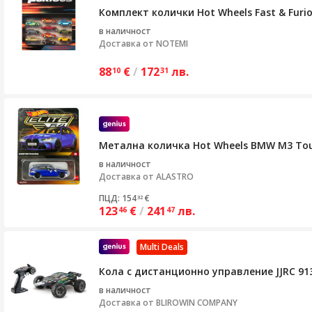
Комплект колички Hot Wheels Fast & Furio
в наличност
Доставка от
NOTEMI
88
€
/
172
лв.
10
31
Метална количка Hot Wheels BMW M3 Tour
в наличност
Доставка от
ALASTRO
ПЦД: 154
€
32
123
€
/
241
лв.
46
47
Multi Deals
Кола с дистанционно управление JJRC 9138
в наличност
Доставка от
BLIROWIN COMPANY