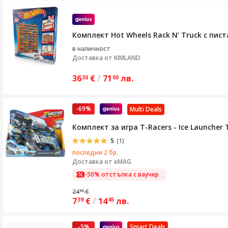
Комплект Hot Wheels Rack N' Truck с пист
в наличност
Доставка от
KIMLAND
36
€
/
71
лв.
30
00
-69%
Multi Deals
Комплект за игра T-Racers - Ice Launcher 
5
(1)
последни 2 бр.
Доставка от
eMAG
-50% отстъпка с ваучер
24
€
02
7
€
/
14
лв.
39
45
-5%
Smart Deals