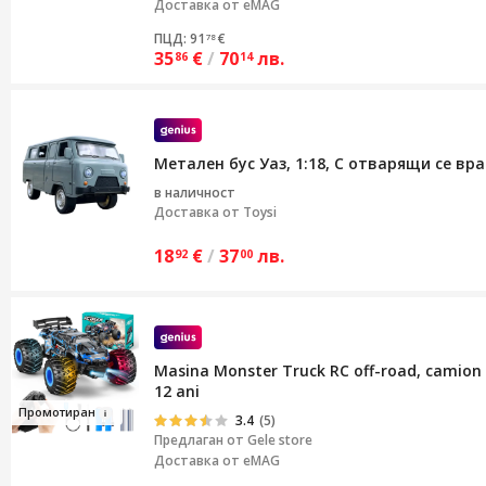
Доставка от eMAG
ПЦД: 91
€
78
35
€
/
70
лв.
86
14
Метален бус Уаз, 1:18, С отварящи се вр
в наличност
Доставка от
Toysi
18
€
/
37
лв.
92
00
Masina Monster Truck RC off-road, camion RC 
12 ani
Промоти
ра
н
3.4
(5)
Предлаган от
Gele store
Доставка от eMAG