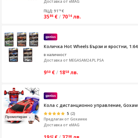
Доставка от eMAG
ПЦД: 91
€
78
35
€
/
70
лв.
86
14
Количка Hot Wheels Бързи и яростни, 1:6
в наличност
Доставка от
MEGASAM24.PL PSA
9
€
/
18
лв.
50
58
Кола с дистанционно управление, Goxawe
5
(2)
Пр
омотиран
Предлаган от
Goxawee
Доставка от eMAG
19
€
/
37
лв.
42
98