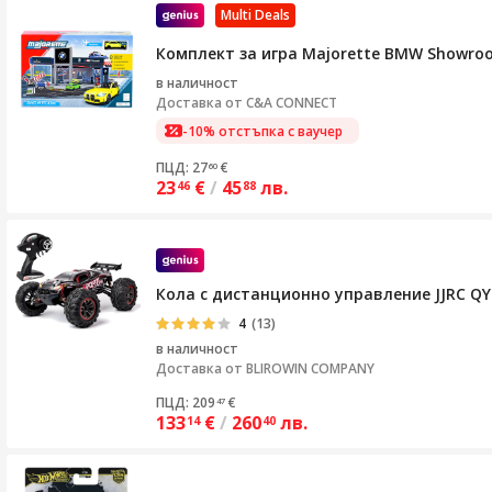
Multi Deals
Комплект за игра Majorette BMW Showro
в наличност
Доставка от
C&A CONNECT
-10% отстъпка с ваучер
ПЦД: 27
€
60
23
€
/
45
лв.
46
88
Кола с дистанционно управление JJRC QYD-
4
(13)
в наличност
Доставка от
BLIROWIN COMPANY
ПЦД: 209
€
47
133
€
/
260
лв.
14
40