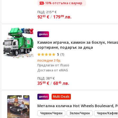
-10% отстъпка с ваучер
ПЦД: 215
€
81
92
€
/
179
лв.
03
99
Камион играчка, камион за боклук, Hesa
сортиране, подарък за деца
5
(1)
последни 3 бр.
Предлаган от
Ifsaso
Доставка от eMAG
ПЦД: 38
€
62
35
€
/
68
лв.
00
45
Multi Deals
Метална количка Hot Wheels Boulevard, Por
Червен/Черен
Зелен/Черен
Черен/Кафяв