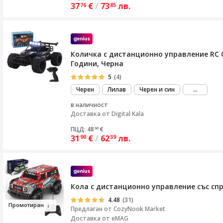
37
€
/
73
лв.
76
85
Количка с дистанционно управление RC O
Години, Черна
5
(4)
виж
Черен
Лилав
Черен и син
...
повече
в наличност
Доставка от
Digital Kala
ПЦД: 48
€
56
31
€
/
62
лв.
90
39
Кола с дистанционно управление със спре
4.48
(31)
Промот
иран
Предлаган от
CozyNook Market
Доставка от eMAG