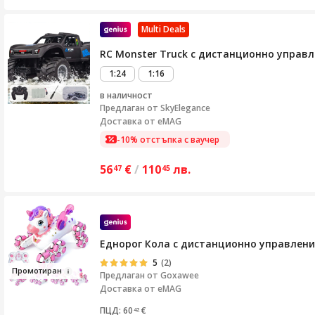
Multi Deals
RC Monster Truck с дистанционно управлен
1:24
1:16
в наличност
Предлаган от
SkyElegance
Доставка от eMAG
-10% отстъпка с ваучер
56
€
/
110
лв.
47
45
Еднорог Кола с дистанционно управление,
5
(2)
Промот
ир
ан
Предлаган от
Goxawee
Доставка от eMAG
ПЦД: 60
€
42