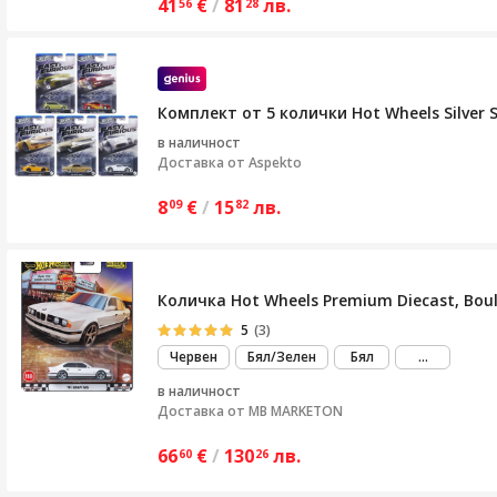
41
€
/
81
лв.
56
28
Комплект от 5 колички Hot Wheels Silver Se
в наличност
Доставка от
Aspekto
8
€
/
15
лв.
09
82
Количка Hot Wheels Premium Diecast, Boule
5
(3)
виж
Червен
Бял/Зелен
Бял
...
повече
в наличност
Доставка от
MB MARKETON
66
€
/
130
лв.
60
26