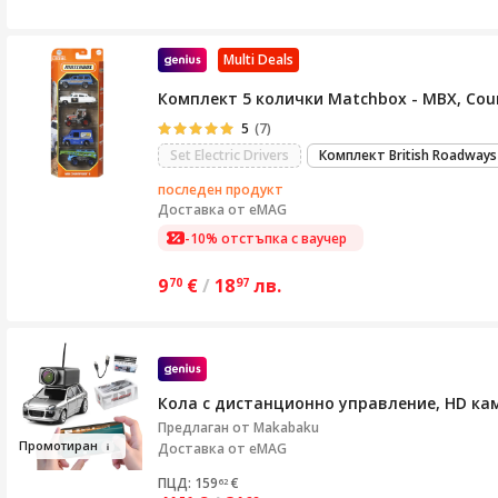
Multi Deals
Комплект 5 колички Matchbox - MBX, Coun
5
(7)
Set Electric Drivers
Комплект British Roadways
последен продукт
Доставка от
eMAG
-10% отстъпка с ваучер
9
€
/
18
лв.
70
97
Кола с дистанционно управление, HD кам
Предлаган от
Makabaku
Промо
тиран
Доставка от eMAG
ПЦД: 159
€
62