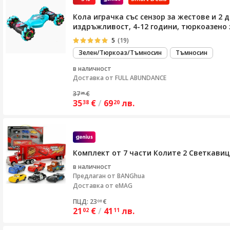
Кола играчка със сензор за жестове и 2
издръжливост, 4-12 години, тюркоазено 
5
(19)
Зелен/Тюркоаз/Тъмносин
Тъмносин
в наличност
Доставка от
FULL ABUNDANCE
37
€
26
35
€
/
69
лв.
38
20
Комплект от 7 части Колите 2 Светкавиц
в наличност
Предлаган от
BANGhua
Доставка от eMAG
ПЦД: 23
€
08
21
€
/
41
лв.
02
11