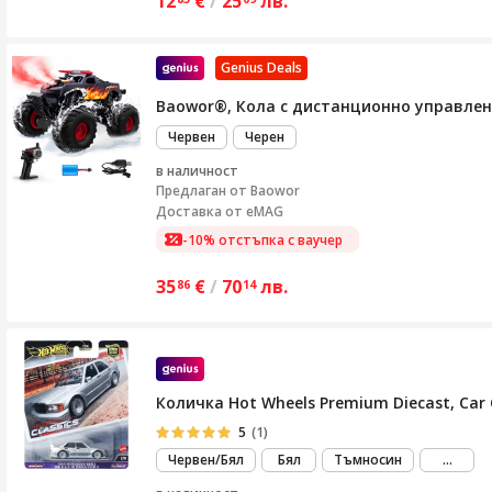
12
€
/
25
лв.
Genius Deals
Baowor®, Кола с дистанционно управление
Червен
Черен
в наличност
Предлаган от
Baowor
Доставка от eMAG
-10% отстъпка с ваучер
35
€
/
70
лв.
86
14
Количка Hot Wheels Premium Diecast, Car Cul
5
(1)
виж
Червен/Бял
Бял
Тъмносин
...
повеч