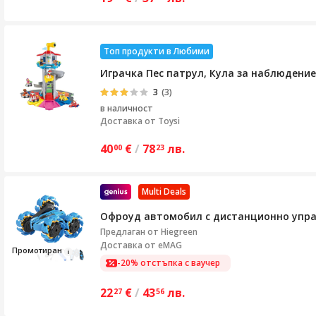
Топ продукти в Любими
Играчка Пес патрул, Кула за наблюдение
3
(3)
в наличност
Доставка от
Toysi
40
€
/
78
лв.
00
23
Multi Deals
Офроуд автомобил с дистанционно управл
Предлаган от
Hiegreen
Доставка от eMAG
Промот
ира
н
-20% отстъпка с ваучер
22
€
/
43
лв.
27
56