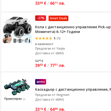
33
€
/
66
лв.
80
11
-27%
Smart Deals
Кола с дистанционно управление Pick-up
Момичета) 6-12+ Години
5
(1)
в наличност
Предлаган от
Yunjie
Доставка от eMAG
54
€
40
39
€
/
77
лв.
63
51
Каскадьор с дистанционно управление, NA
Предлаган от
Hiegreen
Пр
омо
т
иран
Доставка от eMAG
33
€
/
64
лв.
16
86