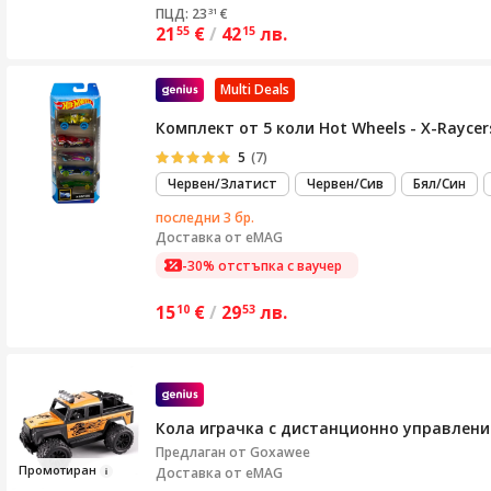
ПЦД: 23
€
31
21
€
/
42
лв.
55
15
Multi Deals
Комплект от 5 коли Hot Wheels - X-Raycer
5
(7)
Червен/Златист
Червен/Сив
Бял/Син
последни 3 бр.
Доставка от
eMAG
-30% отстъпка с ваучер
15
€
/
29
лв.
10
53
Кола играчка с дистанционно управление
Предлаган от
Goxawee
Пр
о
мотира
н
Доставка от eMAG