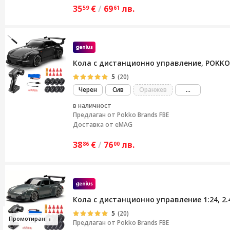
35
€
/
69
лв.
59
61
Кола с дистанционно управление, POKKO® R
5
(20)
виж
Черен
Сив
Оранжев
...
повече
в наличност
Предлаган от
Pokko Brands FBE
Доставка от eMAG
38
€
/
76
лв.
86
00
Кола с дистанционно управление 1:24, 2
5
(20)
Промотир
ан
Предлаган от
Pokko Brands FBE