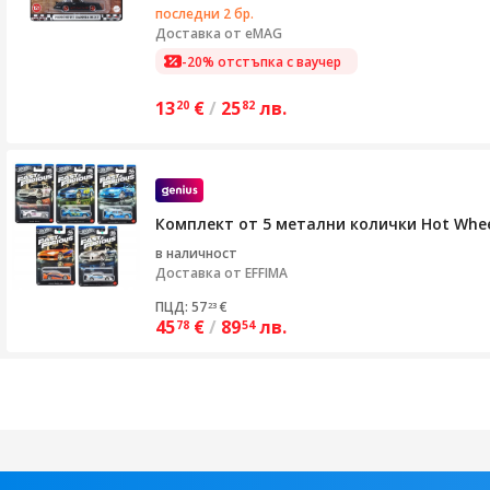
последни 2 бр.
Доставка от
eMAG
-20% отстъпка с ваучер
13
€
/
25
лв.
20
82
Комплект от 5 метални колички Hot Wheels,
в наличност
Доставка от
EFFIMA
ПЦД: 57
€
23
45
€
/
89
лв.
78
54