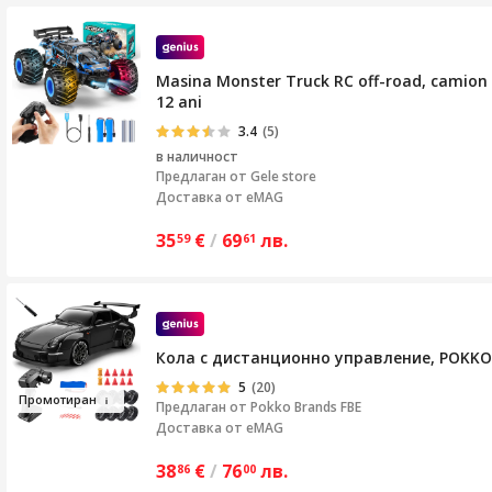
Masina Monster Truck RC off-road, camion RC 
12 ani
3.4
(5)
в наличност
Предлаган от
Gele store
Доставка от eMAG
35
€
/
69
лв.
59
61
Кола с дистанционно управление, POKKO® R
5
(20)
Про
мот
иран
Предлаган от
Pokko Brands FBE
Доставка от eMAG
38
€
/
76
лв.
86
00