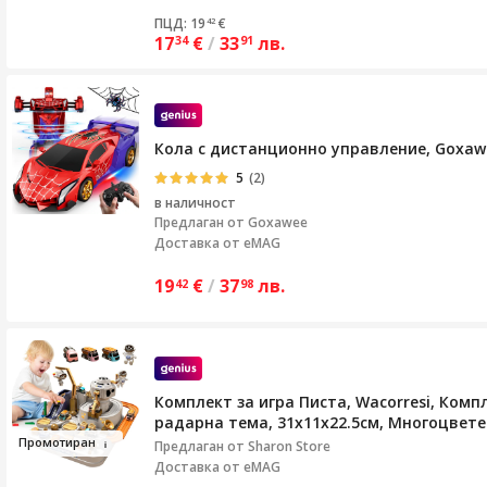
ПЦД: 19
€
42
17
€
/
33
лв.
34
91
Кола с дистанционно управление, Goxawe
5
(2)
в наличност
Предлаган от
Goxawee
Доставка от eMAG
19
€
/
37
лв.
42
98
Комплект за игра Писта, Wacorresi, Ком
радарна тема, 31x11x22.5см, Многоцвете
Промо
тир
ан
Предлаган от
Sharon Store
Доставка от eMAG