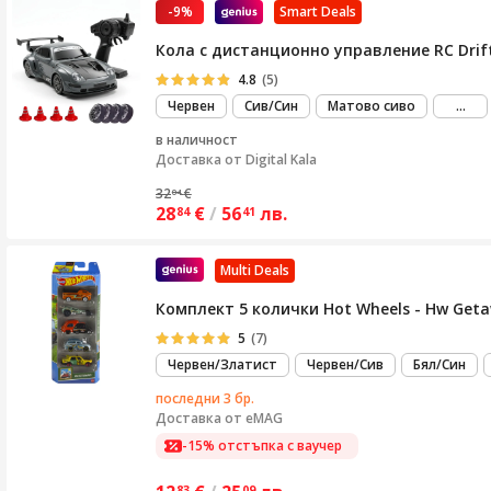
-9%
Smart Deals
Кола с дистанционно управление RC Drift
4.8
(5)
виж
Червен
Сив/Син
Матово сиво
...
пов
в наличност
Доставка от
Digital Kala
32
€
04
28
€
/
56
лв.
84
41
Multi Deals
Комплект 5 колички Hot Wheels - Hw Get
5
(7)
Червен/Златист
Червен/Сив
Бял/Син
последни 3 бр.
Доставка от
eMAG
-15% отстъпка с ваучер
83
09