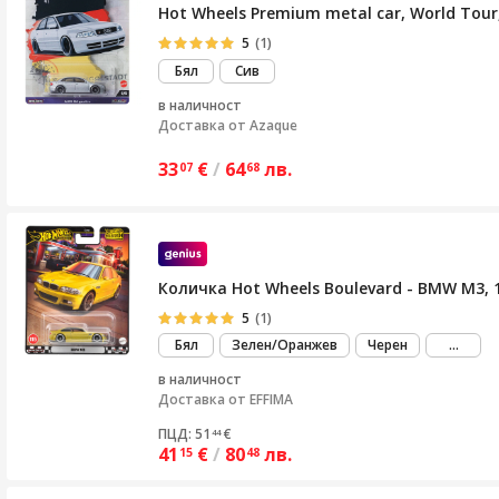
Hot Wheels Premium metal car, World Tour, 
5
(1)
Бял
Сив
в наличност
Доставка от
Azaque
33
€
/
64
лв.
07
68
Количка Hot Wheels Boulevard - BMW M3,
5
(1)
виж
Бял
Зелен/Оранжев
Черен
...
повеч
в наличност
Доставка от
EFFIMA
ПЦД: 51
€
44
41
€
/
80
лв.
15
48