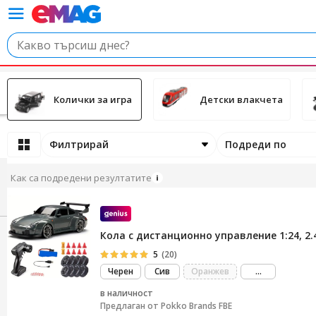
Колички за игра
Детски влакчета
Филтрирай
Подреди по
Как са подредени резултатите
Кола с дистанционно управление 1:24, 2
5
(20)
виж
Черен
Сив
Оранжев
...
повече
в наличност
Предлаган от
Pokko Brands FBE