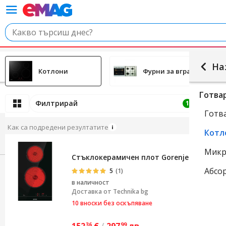
На
Котлони
Фурни за вграждане
Готва
Филтрирай
Подр
1
Готв
Как са подредени резултатите
Котл
Микр
Стъклокерамичен плот Gorenje ECT321BSC
Абсо
5
(1)
в наличност
Доставка от
Technika bg
10 вноски без оскъпяване
152
€
/
297
лв.
36
99