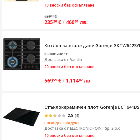
10 вноски без оскъпяване
299
€
51
235
€
/
460
лв.
20
01
Котлон за вграждане Gorenje GKTW642SYB,
в наличност
Доставка от
Vandin
20 вноски без оскъпяване
569
€
/
1.114
лв.
59
02
Стъклокерамичен плот Gorenje ECT641BSC
2.5
(4)
последен продукт
Доставка от
ELECTRONIC POINT Sp. Z o.o.
10 вноски без оскъпяване