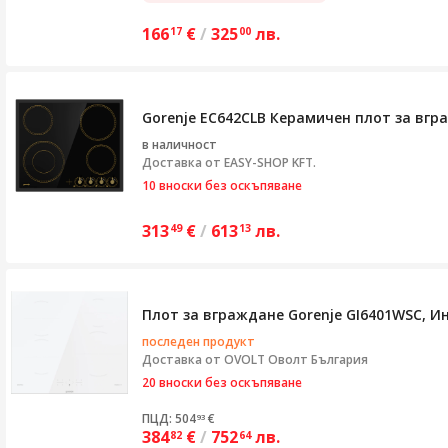
166
€
/
325
лв.
17
00
Gorenje EC642CLB Керамичен плот за вграж
в наличност
Доставка от
EASY-SHOP KFT.
10 вноски без оскъпяване
313
€
/
613
лв.
49
13
Плот за вграждане Gorenje GI6401WSC, Инд
последен продукт
Доставка от
OVOLT Оволт България
20 вноски без оскъпяване
ПЦД: 504
€
93
384
€
/
752
лв.
82
64