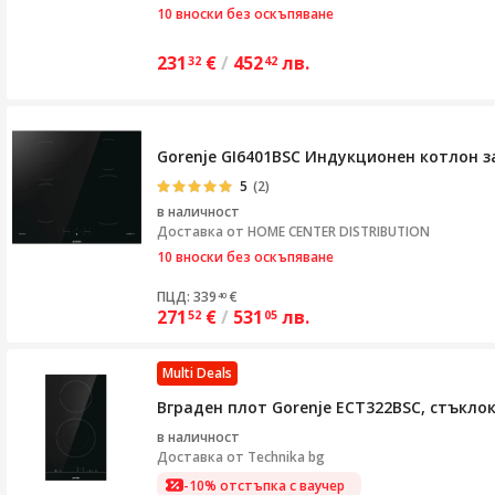
10 вноски без оскъпяване
231
€
/
452
лв.
32
42
Gorenje GI6401BSC Индукционен котлон за
5
(2)
в наличност
Доставка от
HOME CENTER DISTRIBUTION
10 вноски без оскъпяване
ПЦД: 339
€
40
271
€
/
531
лв.
52
05
Multi Deals
Вграден плот Gorenje ECT322BSC, стъкло
в наличност
Доставка от
Technika bg
-10% отстъпка с ваучер