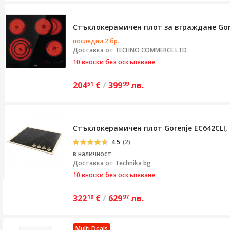
Стъклокерамичен плот за вграждане Gore
последни 2 бр.
Доставка от
TECHNO COMMERCE LTD
10 вноски без оскъпяване
204
€
/
399
лв.
51
99
Стъклокерамичен плот Gorenje EC642CLI,
4.5
(2)
в наличност
Доставка от
Technika bg
10 вноски без оскъпяване
322
€
/
629
лв.
10
97
Multi Deals