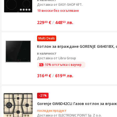
Доставка от
EASY-SHOP KFT.
10 вноски без оскъпяване
229
€
/
448
лв.
33
53
Multi Deals
Котлон за вграждане GORENJE GI6401BX, 
в наличност
Доставка от
Libra Group
-10% отстъпка с ваучер
316
€
/
619
лв.
49
00
-21%
Gorenje GW6D42CLI Газов котлон за вгра
последен продукт
Доставка от
ELECTRONIC POINT Sp. Z o.o.