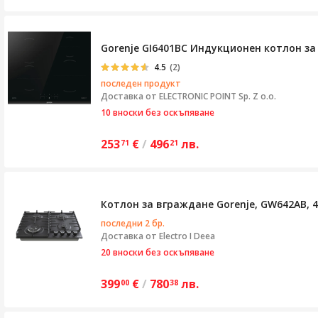
Gorenje GI6401BC Индукционен котлон за 
4.5
(2)
последен продукт
Доставка от
ELECTRONIC POINT Sp. Z o.o.
10 вноски без оскъпяване
253
€
/
496
лв.
71
21
Котлон за вграждане Gorenje, GW642AB, 
последни 2 бр.
Доставка от
Electro I Deea
20 вноски без оскъпяване
399
€
/
780
лв.
00
38