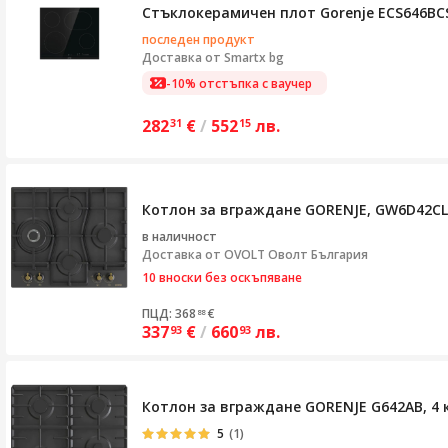
Стъклокерамичен плот Gorenje ECS646BCS
последен продукт
Доставка от
Smartx bg
-10% отстъпка с ваучер
282
€
/
552
лв.
31
15
Котлон за вграждане GORENJE, GW6D42CLB
в наличност
Доставка от
OVOLT Оволт България
10 вноски без оскъпяване
ПЦД: 368
€
88
337
€
/
660
лв.
93
93
Котлон за вграждане GORENJE G642AB, 4 
5
(1)