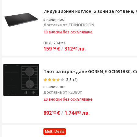
Индукционен котлон, 2 зони за готвене, 
в наличност
Доставка от
TEHNOFUSION
10 вноски без оскъпяване
ПЦД: 234
€
84
159
€
/
312
лв.
74
42
Плот за вграждане GORENJE GCI691BSC, С
3.5
(2)
в наличност
Доставка от
REDBUY
20 вноски без оскъпяване
892
€
/
1.744
лв.
12
83
Multi Deals