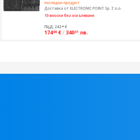
последен продукт
Доставка от
ELECTRONIC POINT Sp. Z o.o.
10 вноски без оскъпяване
ПЦД: 242
€
40
174
€
/
340
лв.
00
31