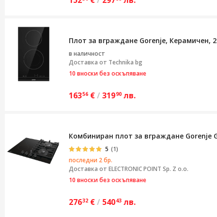
Плот за вграждане Gorenje, Керамичен, 2
в наличност
Доставка от
Technika bg
10 вноски без оскъпяване
163
€
/
319
лв.
56
90
Комбиниран плот за вграждане Gorenje G
5
(1)
последни 2 бр.
Доставка от
ELECTRONIC POINT Sp. Z o.o.
10 вноски без оскъпяване
276
€
/
540
лв.
32
43