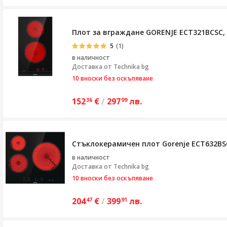
Плот за вграждане GORENJE ECT321BCSC, 
5
(1)
в наличност
Доставка от
Technika bg
10 вноски без оскъпяване
152
€
/
297
лв.
36
99
Стъклокерамичен плот Gorenje ECT632BSC
в наличност
Доставка от
Technika bg
10 вноски без оскъпяване
204
€
/
399
лв.
47
91