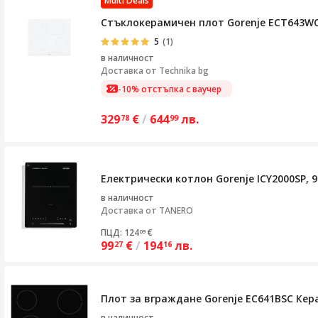
Multi Deals
Стъклокерамичен плот Gorenje ECT643WC
5
(1)
в наличност
Доставка от
Technika bg
-10% отстъпка с ваучер
329
€
/
644
лв.
78
99
Електрически котлон Gorenje ICY2000SP, 
в наличност
Доставка от
TANERO
ПЦД: 124
€
09
99
€
/
194
лв.
27
16
Плот за вграждане Gorenje EC641BSC Кера
в наличност