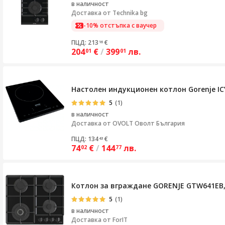
в наличност
Доставка от
Technika bg
-10% отстъпка с ваучер
ПЦД: 213
€
16
204
€
/
399
лв.
01
01
Настолен индукционен котлон Gorenje IC
5
(1)
в наличност
Доставка от
OVOLT Оволт България
ПЦД: 134
€
43
74
€
/
144
лв.
02
77
Котлон за вграждане GORENJE GTW641EB, 
5
(1)
в наличност
Доставка от
ForIT