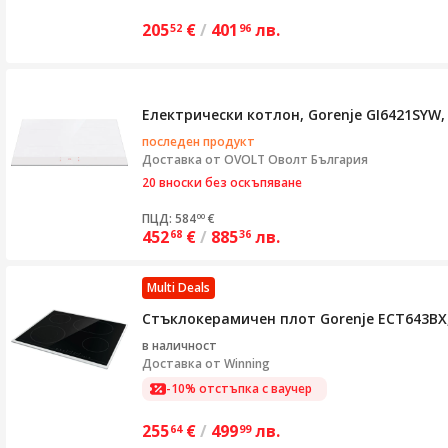
205
€
/
401
лв.
52
96
Електрически котлон, Gorenje GI6421SYW, 
последен продукт
Доставка от
OVOLT Оволт България
20 вноски без оскъпяване
ПЦД: 584
€
00
452
€
/
885
лв.
68
36
Multi Deals
Стъклокерамичен плот Gorenje ECT643BX,
в наличност
Доставка от
Winning
-10% отстъпка с ваучер
255
€
/
499
лв.
64
99