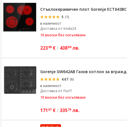
Стъклокерамичен плот Gorenje ECT643BCS
5
(1)
в наличност
Доставка от
Iroda24
10 вноски без оскъпяване
223
€
/
438
лв.
99
09
Gorenje GW642AB Газов котлон за вгражда
4.67
(6)
в наличност
Доставка от
ForIT
10 вноски без оскъпяване
171
€
/
335
лв.
67
76