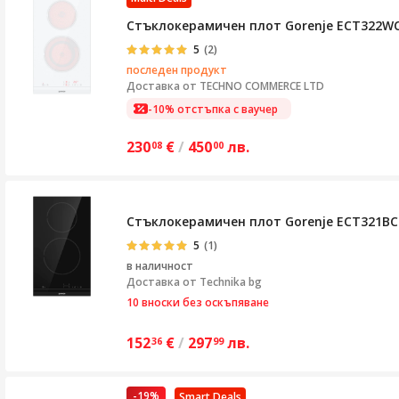
Стъклокерамичен плот Gorenje ECT322WC
5
(2)
последен продукт
Доставка от
TECHNO COMMERCE LTD
-10% отстъпка с ваучер
230
€
/
450
лв.
08
00
Стъклокерамичен плот Gorenje ECT321BC
5
(1)
в наличност
Доставка от
Technika bg
10 вноски без оскъпяване
152
€
/
297
лв.
36
99
-19%
Smart Deals