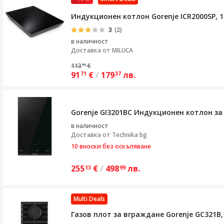
Индукционен котлон Gorenje ICR2000SP, 1
3
(2)
в наличност
Доставка от
MILUCA
113
€
81
91
€
/
179
лв.
71
37
Gorenje GI3201BC Индукционен котлон за 
в наличност
Доставка от
Technika bg
10 вноски без оскъпяване
255
€
/
498
лв.
13
99
Multi Deals
Газов плот за вграждане Gorenje GC321B