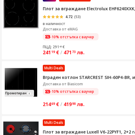
Плот за вграждане Electrolux EHF6240XXK
4.72
(53)
в наличност
Доставка от
eMAG
-10% отстъпка с ваучер
ПЦД: 291
€
43
241
€
/
471
лв.
19
73
Multi Deals
Вграден котлон STARCREST SIH-60P4-BR, и
Доставка от
Biasicom
-10% отстъпка с ваучер
Промоти
ран
214
€
/
419
лв.
69
90
Multi Deals
Плот за вграждане Luxell V6-22PYF1, 2+2