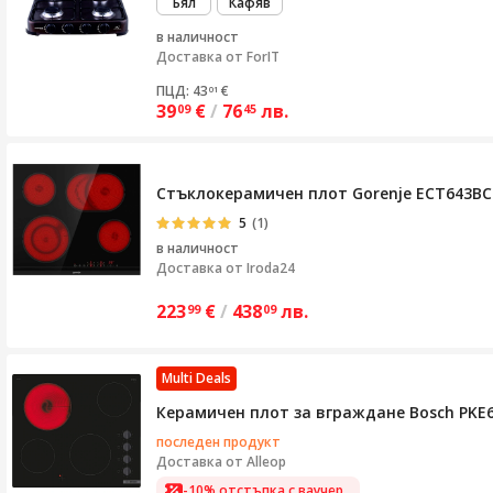
Бял
Кафяв
в наличност
Доставка от
ForIT
ПЦД: 43
€
01
39
€
/
76
лв.
09
45
Стъклокерамичен плот Gorenje ECT643BCS
5
(1)
в наличност
Доставка от
Iroda24
223
€
/
438
лв.
99
09
Multi Deals
Керамичен плот за вграждане Bosch PKE6
последен продукт
Доставка от
Alleop
-10% отстъпка с ваучер