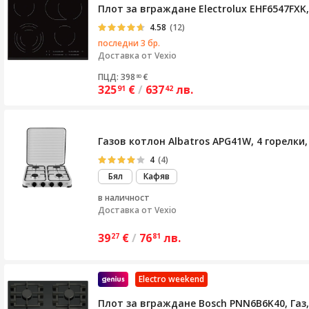
Плот за вграждане Electrolux EHF6547FXK, 
4.58
(12)
последни 3 бр.
Доставка от
Vexio
ПЦД: 398
€
80
325
€
/
637
лв.
91
42
Газов котлон Albatros APG41W, 4 горелки,
4
(4)
Бял
Кафяв
в наличност
Доставка от
Vexio
39
€
/
76
лв.
27
81
Electro weekend
Плот за вграждане Bosch PNN6B6K40, Газ,