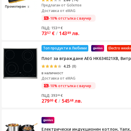
Предлаган от
Golxmse
Пр
о
мотиран
Доставка от eMAG
-10% отстъпка с ваучер
ПЦД: 153
€
53
73
€
/
143
лв.
57
89
Топ продукти в Любими
Electro week
Плот за вграждане AEG HK634021XB, Витро
4.25
(8)
в наличност
Доставка от
eMAG
-10% отстъпка с ваучер
ПЦД: 393
€
69
279
€
/
545
лв.
00
68
Електрически индукционен котлон, Yanx, 