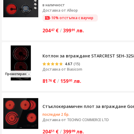
в наличност
Доставка от
Alleop
-10% отстъпка с ваучер
204
€
/
399
лв.
47
91
Котлон за вграждане STARCREST SEH-32S8
4.67
(15)
Доставка от
Biasicom
Пр
ом
отиран
81
€
/
159
лв.
76
91
Стъклокерамичен плот за вграждане Gore
последни 2 бр.
Доставка от
TECHNO COMMERCE LTD
204
€
/
399
лв.
51
99