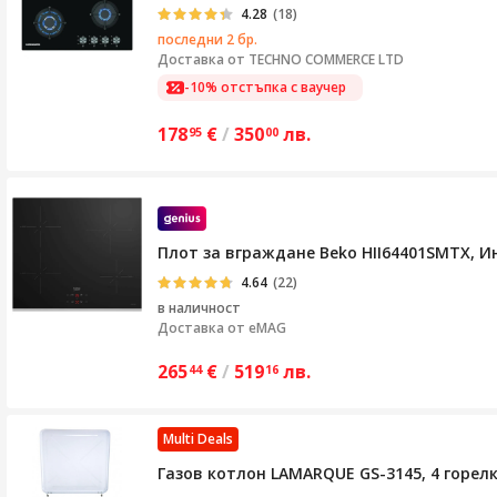
4.28
(18)
последни 2 бр.
Доставка от
TECHNO COMMERCE LTD
-10% отстъпка с ваучер
178
€
/
350
лв.
95
00
Плот за вграждане Beko HII64401SMTX, Инд
4.64
(22)
в наличност
Доставка от
eMAG
265
€
/
519
лв.
44
16
Multi Deals
Газов котлон LAMARQUE GS-3145, 4 горел