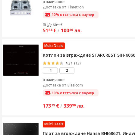
в наличност
Доставка от
Timetron
-10% отстъпка с ваучер
ПЦД: 60
€
07
51
€
/
100
лв.
54
80
Multi Deals
Котлон за вграждане STARCREST SIH-6060,
4.31
(13)
4
2
в наличност
Доставка от
Biasicom
-10% отстъпка с ваучер
173
€
/
339
лв.
79
90
Multi Deals
Плот за вграждане Hansa BHI68621, Индукц