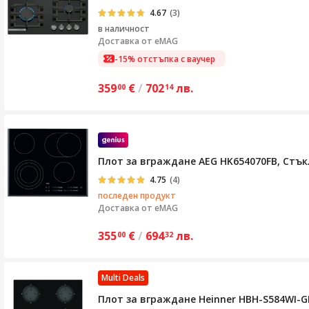
4.67
(3)
в наличност
Доставка от
eMAG
-15% отстъпка с ваучер
359
€
/
702
лв.
00
14
Плот за вграждане AEG HK654070FB, Стък
4.75
(4)
последен продукт
Доставка от
eMAG
355
€
/
694
лв.
00
32
Multi Deals
Плот за вграждане Heinner HBH-S584WI-GB