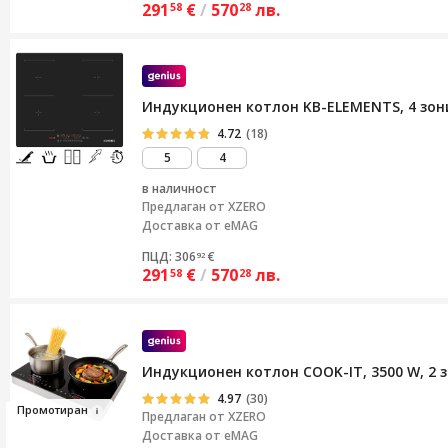
291
€
/
570
лв.
58
28
Индукционен котлон KB-ELEMENTS, 4 зони
4.72
(18)
5
4
в наличност
Предлаган от
XZERO
Доставка от eMAG
ПЦД: 306
€
92
291
€
/
570
лв.
58
28
Индукционен котлон COOK-IT, 3500 W, 2 
4.97
(30)
Пром
отир
ан
Предлаган от
XZERO
Доставка от eMAG