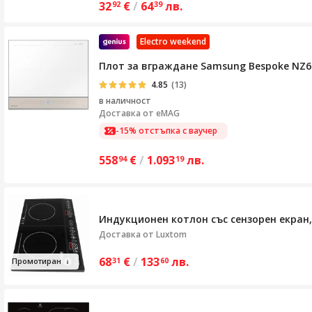
32
€
/
64
лв.
92
39
Electro weekend
Плот за вграждане Samsung Bespoke NZ64B5
4.85
(13)
в наличност
Доставка от
eMAG
-15% отстъпка с ваучер
558
€
/
1.093
лв.
94
19
Индукционен котлон със сензорен екран, 
Доставка от
Luxtom
68
€
/
133
лв.
Про
мотир
ан
31
60