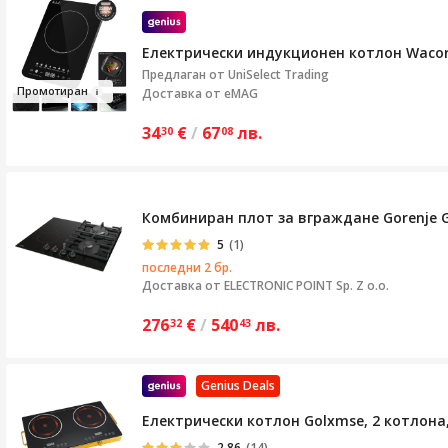
Електрически индукционен котлон Wacorr
Предлаган от
UniSelect Trading
Промо
тиран
Доставка от eMAG
34
€
/
67
лв.
30
08
Комбиниран плот за вграждане Gorenje G
5
(1)
последни 2 бр.
Доставка от
ELECTRONIC POINT Sp. Z o.o.
276
€
/
540
лв.
32
43
Genius Deals
Електрически котлон Golxmse, 2 котлона
2.86
(14)