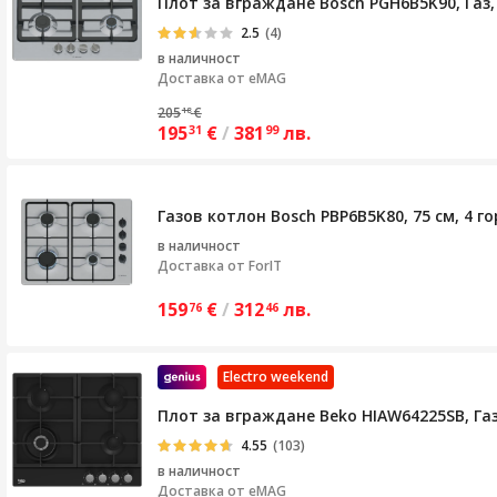
Плот за вграждане Bosch PGH6B5K90, Газ,
2.5
(4)
в наличност
Доставка от
eMAG
205
€
18
195
€
/
381
лв.
31
99
Газов котлон Bosch PBP6B5K80, 75 см, 4 г
в наличност
Доставка от
ForIT
159
€
/
312
лв.
76
46
Electro weekend
Плот за вграждане Beko HIAW64225SB, Газ
4.55
(103)
в наличност
Доставка от
eMAG