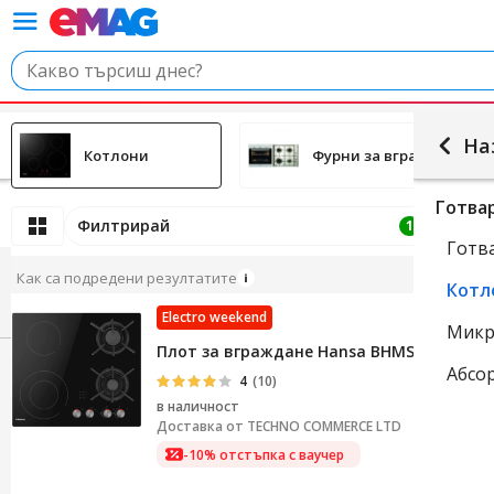
На
Котлони
Фурни за вграждане
Готва
Филтрирай
Подр
1
Готв
Как са подредени резултатите
Котл
Electro weekend
Микр
Плот за вграждане Hansa BHMS61414030, 
Абсо
4
(10)
в наличност
Доставка от
TECHNO COMMERCE LTD
-10% отстъпка с ваучер