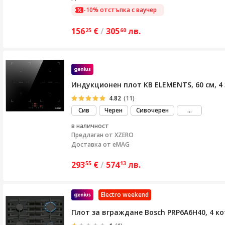
-10% отстъпка с ваучер
156
€
/
305
лв.
25
60
Индукционен плот KB ELEMENTS, 60 см, 4 
4.82
(11)
виж
Сив
Черен
Сивочерен
...
повече
в наличност
Предлаган от
XZERO
Доставка от eMAG
293
€
/
574
лв.
55
13
Electro weekend
Плот за вграждане Bosch PRP6A6H40, 4 кот