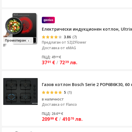
Електрически индукционен котлон, Ultrixe
3.86
(7)
Промоти
ра
н
Предлаган от
SZJZFlower
Доставка от eMAG
ПЦД: 49
€
08
37
€
/
72
лв.
01
39
Газов котлон Bosch Serie 2 POP6B6K30, 6
5
(1)
в наличност
Доставка от
Flanco
ПЦД: 264
€
99
209
€
/
410
лв.
99
70