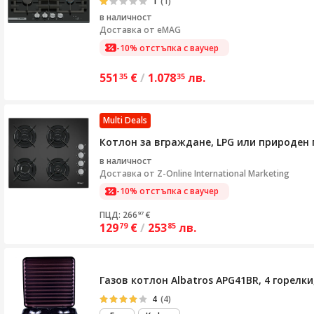
1
(1)
в наличност
Доставка от
eMAG
-10% отстъпка с ваучер
551
€
/
1.078
лв.
35
35
Multi Deals
Котлон за вграждане, LPG или природен га
в наличност
Доставка от
Z-Online International Marketing
-10% отстъпка с ваучер
ПЦД: 266
€
97
129
€
/
253
лв.
79
85
Газов котлон Albatros APG41BR, 4 горелки
4
(4)