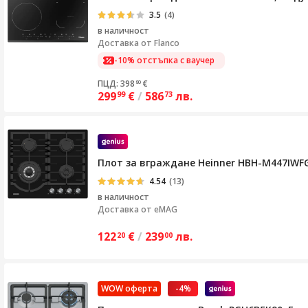
3.5
(4)
в наличност
Доставка от
Flanco
-10% отстъпка с ваучер
ПЦД: 398
€
80
299
€
/
586
лв.
99
73
Плот за вграждане Heinner HBH-M447IWFGB
4.54
(13)
в наличност
Доставка от
eMAG
122
€
/
239
лв.
20
00
WOW оферта
-4%