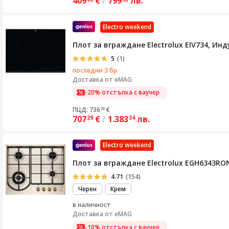
409
€
/
799
лв.
Electro weekend
Плот за вграждане Electrolux EIV734, Инд
5
(1)
последни 3 бр.
Доставка от
eMAG
-20% отстъпка с ваучер
ПЦД: 736
€
26
707
€
/
1.383
лв.
29
34
Electro weekend
Плот за вграждане Electrolux EGH6343RON
4.71
(154)
Черен
Крем
в наличност
Доставка от
eMAG
-10% отстъпка с ваучер