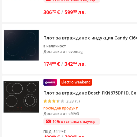
306
€
/
599
лв.
72
89
Плот за вграждане с индукция Candy CI642
в наличност
Доставка от
evomag
174
€
/
342
лв.
88
04
Electro weekend
Плот за вграждане Bosch PKN675DP1D, Еле
3.33
(9)
последен продукт
Доставка от
eMAG
-10% отстъпка с ваучер
ПЦД: 511
€
29
00
93