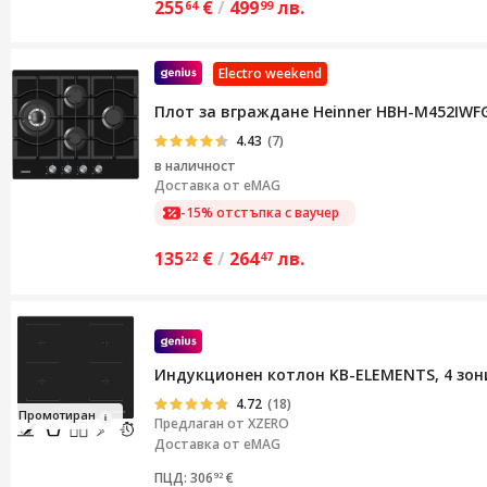
255
€
/
499
лв.
64
99
Electro weekend
Плот за вграждане Heinner HBH-M452IWFGB
4.43
(7)
в наличност
Доставка от
eMAG
-15% отстъпка с ваучер
135
€
/
264
лв.
22
47
Индукционен котлон KB-ELEMENTS, 4 зони
4.72
(18)
Промоти
ран
Предлаган от
XZERO
Доставка от eMAG
ПЦД: 306
€
92