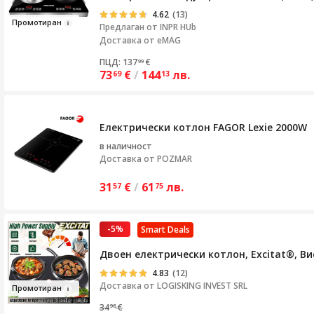
4.62
(13)
Про
моти
р
ан
Предлаган от
INPR HUb
Доставка от eMAG
ПЦД: 137
€
99
73
€
/
144
лв.
69
13
Електрически котлон FAGOR Lexie 2000W
в наличност
Доставка от
POZMAR
31
€
/
61
лв.
57
75
-5%
Smart Deals
Двоен електрически котлон, Excitat®, В
4.83
(12)
Доставка от
LOGISKING INVEST SRL
Про
мотир
ан
34
€
98