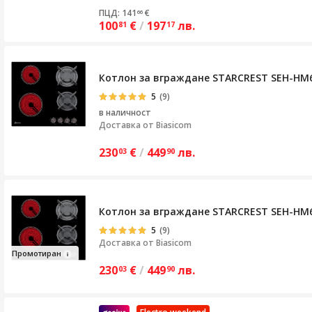
ПЦД: 141
€
66
100
€
/
197
лв.
81
17
Котлон за вграждане STARCREST SEH-HM60
5
(9)
в наличност
Доставка от
Biasicom
230
€
/
449
лв.
03
90
Котлон за вграждане STARCREST SEH-HM60
5
(9)
Доставка от
Biasicom
Пр
ом
отира
н
230
€
/
449
лв.
03
90