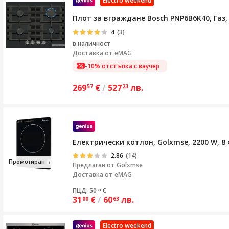
Electro weekend
Плот за вграждане Bosch PNP6B6K40, Газ, 
4
(3)
в наличност
Доставка от
eMAG
-10% отстъпка с ваучер
269
€
/
527
лв.
57
23
Електрически котлон, Golxmse, 2200 W, 8
2.86
(14)
Промоти
ран
Предлаган от
Golxmse
Доставка от eMAG
ПЦД: 50
€
71
31
€
/
60
лв.
00
63
Electro weekend