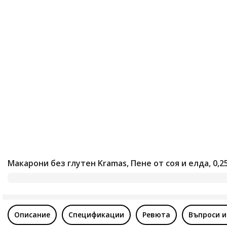
Макарони без глутен Kramas, Пене от соя и елда, 0,2
Описание
Спецификации
Ревюта
Въпроси и