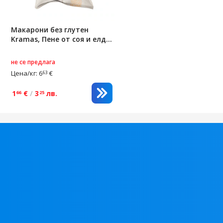
Макарони без глутен
Kramas, Пене от соя и елда,
0,250 g
не се предлага
Цена/кг: 6
€
63
1
€
/
3
лв.
66
25