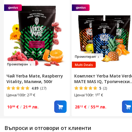
Про
моти
ран
Про
мотира
н
Multi Deals
Чай Yerba Mate, Raspberry
Комплект Yerba Mate Verd
Vitality, Малини, 500г
MATE MAS IQ, Тропически
плодове, Плодове, 3x500,
4.89
(27)
5
(2)
1,5 кг
Цена/100г: 2
€
Цена/100г: 1
€
20
87
10
€
/
21
лв.
28
€
/
55
лв.
99
49
12
00
Въпроси и отговори от клиенти