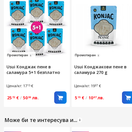
Про
мотир
ан
Про
мотиран
Usui Конджак пене в
Usui Конджакови пене в
саламура 5+1 безплатно
саламура 270 g
Цена/кг: 17
€
Цена/кг: 19
€
15
07
25
€
/
50
лв.
5
€
/
10
лв.
72
30
15
07
Може би те интересува и...