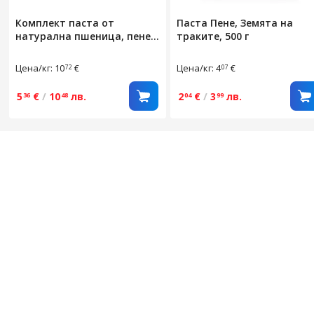
Комплект паста от
Паста Пене, Земята на
натурална пшеница, пене,
траките, 500 г
макарони, спагети, Земята
на траките, 3 броя
Цена/кг: 10
€
Цена/кг: 4
€
72
07
5
€
/
10
лв.
2
€
/
3
лв.
36
48
04
99