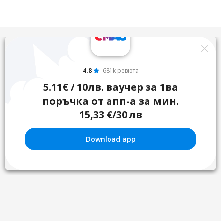
4.8
681k ревюта
5.11€ / 10лв. ваучер за 1ва
поръчка от апп-а за мин.
15,33 €/30 лв
Download app