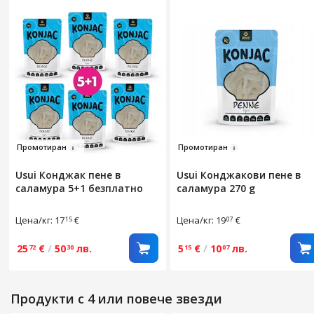
Промо
тир
а
н
Пр
омотира
н
Usui Конджак пене в
Usui Конджакови пене в
саламура 5+1 безплатно
саламура 270 g
Цена/кг: 17
€
Цена/кг: 19
€
15
07
25
€
/
50
лв.
5
€
/
10
лв.
72
30
15
07
Продукти с 4 или повече звезди