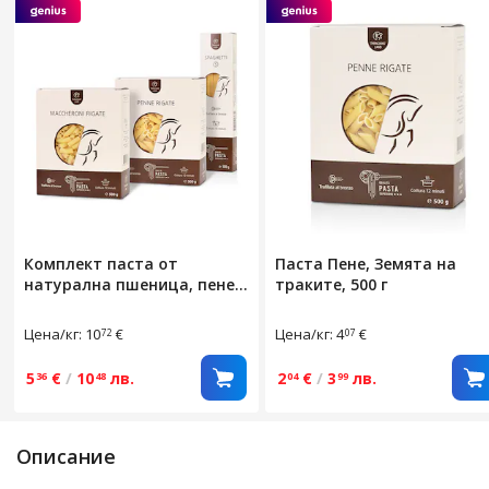
Комплект паста от
Паста Пене, Земята на
натурална пшеница, пене,
траките, 500 г
макарони, спагети, Земята
на траките, 3 броя
Цена/кг: 10
€
Цена/кг: 4
€
72
07
5
€
/
10
лв.
2
€
/
3
лв.
36
48
04
99
Описание