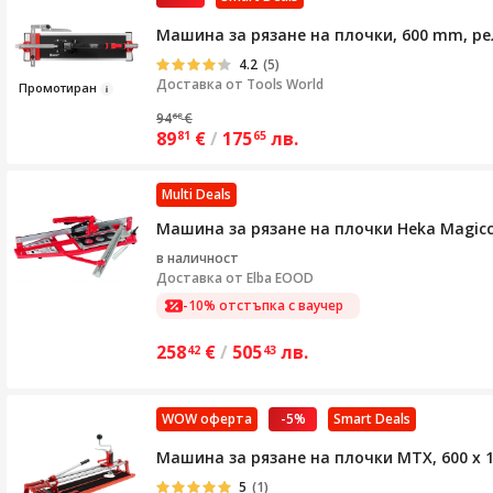
Машина за рязане на плочки, 600 mm, ре
4.2
(5)
Доставка от
Tools World
Промо
тиран
94
€
68
89
€
/
175
лв.
81
65
Multi Deals
Машина за рязане на плочки Heka Magicc
в наличност
Доставка от
Elba EOOD
-10% отстъпка с ваучер
258
€
/
505
лв.
42
43
WOW оферта
-5%
Smart Deals
Машина за рязане на плочки MTX, 600 х 
5
(1)