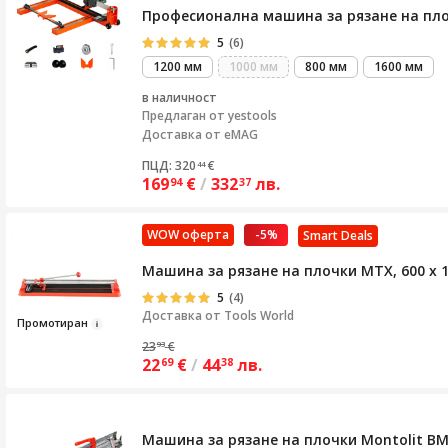
Професионална машина за рязане на плоч
5
(6)
1200 мм
1000 мм
800 мм
1600 мм
в наличност
Предлаган от
yestools
Доставка от eMAG
ПЦД: 320
€
44
169
€
/
332
лв.
94
37
WOW оферта
-5%
Smart Deals
Машина за рязане на плочки MTX, 600 х 
5
(4)
Доставка от
Tools World
Промот
и
р
ан
23
€
93
22
€
/
44
лв.
69
38
Машина за рязане на плочки Montolit BM