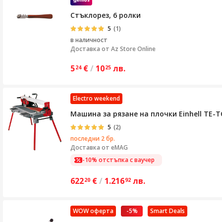
Стъклорез, 6 ролки
5
(1)
в наличност
Доставка от
Az Store Online
5
€
/
10
лв.
24
25
Electro weekend
Машина за рязане на плочки Einhell TE-TC
5
(2)
последни 2 бр.
Доставка от
eMAG
-10% отстъпка с ваучер
622
€
/
1.216
лв.
20
92
WOW оферта
-5%
Smart Deals