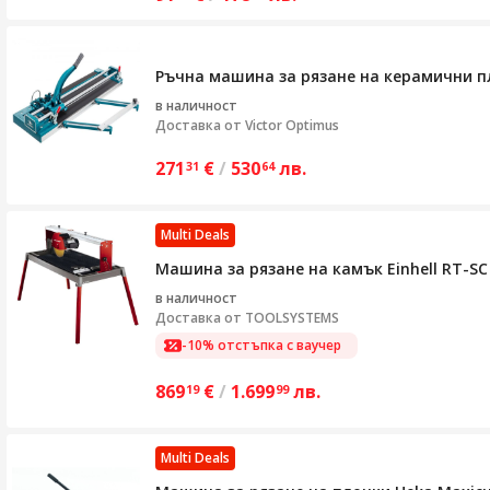
Ръчна машина за рязане на керамични пло
в наличност
Доставка от
Victor Optimus
271
€
/
530
лв.
31
64
Multi Deals
Машина за рязане на камък Einhell RT-SC 
в наличност
Доставка от
TOOLSYSTEMS
-10% отстъпка с ваучер
869
€
/
1.699
лв.
19
99
Multi Deals