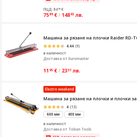
ПЦД: 84
€
89
75
€
/
148
лв.
89
43
Машина за рязане на плочки Raider RD-TC0
4.44
(9)
в наличност
Доставка от
Euromaster
11
€
/
23
лв.
95
37
Electro weekend
Машина за рязане на плочки и плочки за т
4
(13)
600 мм
400 мм
в наличност
Доставка от
Tolsen Tools