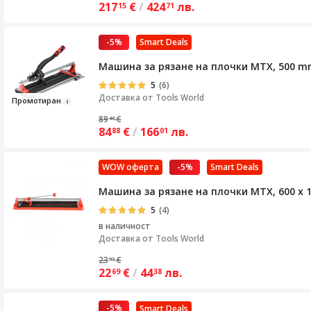
217
€
/
424
лв.
15
71
-5%
Smart Deals
Машина за рязане на плочки MTX, 500 m
5
(6)
Доставка от
Tools World
Пром
отиран
89
€
48
84
€
/
166
лв.
88
01
WOW оферта
-5%
Smart Deals
Машина за рязане на плочки MTX, 600 х 
5
(4)
в наличност
Доставка от
Tools World
23
€
93
22
€
/
44
лв.
69
38
-5%
Smart Deals