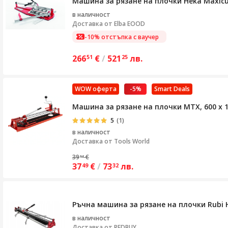
Машина за рязане на плочки Heka Maxicu
в наличност
Доставка от
Elba EOOD
-10% отстъпка с ваучер
266
€
/
521
лв.
51
25
WOW оферта
-5%
Smart Deals
Машина за рязане на плочки MTX, 600 х 
5
(1)
в наличност
Доставка от
Tools World
39
€
52
37
€
/
73
лв.
49
32
Ръчна машина за рязане на плочки Rubi H
в наличност
Доставка от
REDBUY