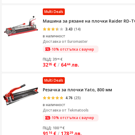
Multi Deals
Машина за рязане на плочки Raider RD-TC13
3.43
(14)
в наличност
Доставка от
Euromaster
-10% отстъпка с ваучер
ПЦД: 39
€
95
32
€
/
64
лв.
95
44
Multi Deals
Резачка за плочки Yato, 800 мм
4.76
(25)
в наличност
Доставка от
Tekmatools
-10% отстъпка с ваучер
ПЦД: 100
€
28
91
€
/
178
лв.
16
29