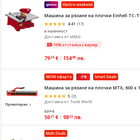
Electro weekend
Машина за рязане на плочки Einhell TC-TC 
4.41
(17)
в наличност
Доставка от
eMAG
-10% отстъпка с ваучер
79
€
/
154
лв.
24
98
WOW оферта
-5%
Smart Deals
Машина за рязане на плочки MTX, 600 х 1
5
(2)
Доставка от
Tools World
Пром
отир
ан
53
€
00
50
€
/
98
лв.
27
32
Multi Deals