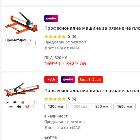
Професионална машина за рязане на плоч
5
(6)
Пр
омо
тиран
Предлаган от
yestools
Доставка от eMAG
ПЦД: 320
€
44
169
€
/
332
лв.
94
37
-7%
Smart Deals
Професионална машина за рязане на плоч
5
(6)
1200 мм
1000 мм
800 мм
1600 мм
в наличност
Предлаган от
yestools
Доставка от eMAG
233
€
72