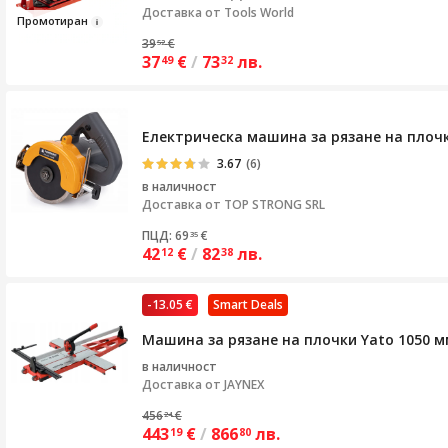
Доставка от
Tools World
Промотира
н
39
€
52
37
€
/
73
лв.
49
32
Електрическа машина за рязане на плочк
3.67
(6)
в наличност
Доставка от
TOP STRONG SRL
ПЦД: 69
€
35
42
€
/
82
лв.
12
38
-13.05 €
Smart Deals
Машина за рязане на плочки Yato 1050 м
в наличност
Доставка от
JAYNEX
456
€
24
443
€
/
866
лв.
19
80