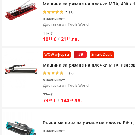
Машина за рязане на плочки MTX, 400 х 
5
(1)
в наличност
Доставка от
Tools World
11
€
41
10
€
/
21
лв.
81
14
WOW оферта
-5%
Smart Deals
Машина за рязане на плочки MTX, Релсо
5
(5)
в наличност
Доставка от
Tools World
77
€
75
73
€
/
144
лв.
75
24
Ръчна машина за рязане на плочки Bihui, 
в наличност