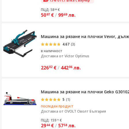
-15% отстъпка с ваучер
ПЦД: 58
€
69
50
€
/
99
лв.
97
69
Машина за рязане на плочки Vevor, дълж
4.67
(3)
в наличност
Доставка от
Victor Optimus
226
€
/
442
лв.
02
06
Машина за рязане на плочки Geko G30102
5
(1)
последен продукт
Доставка от
OVOLT Оволт България
ПЦД: 159
€
71
29
€
/
57
лв.
44
58