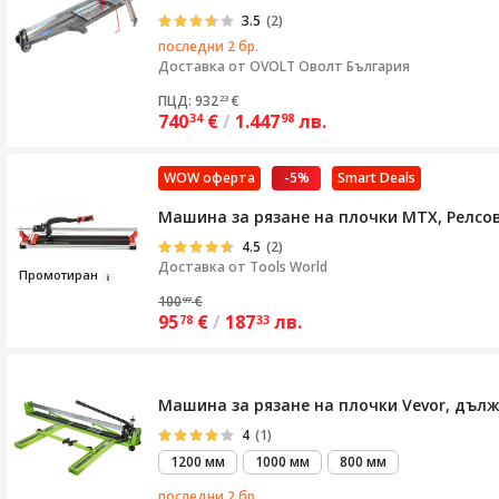
3.5
(2)
последни 2 бр.
Доставка от
OVOLT Оволт България
ПЦД: 932
€
23
740
€
/
1.447
лв.
34
98
WOW оферта
-5%
Smart Deals
Машина за рязане на плочки MTX, Релсов
4.5
(2)
Доставка от
Tools World
Пр
ом
о
тиран
100
€
97
95
€
/
187
лв.
78
33
Машина за рязане на плочки Vevor, дъл
4
(1)
1200 мм
1000 мм
800 мм
последни 2 бр.