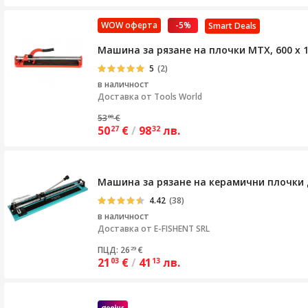
WOW оферта
-5%
Smart Deals
Машина за рязане на плочки MTX, 600 х 1
5
(2)
в наличност
Доставка от
Tools World
53
€
00
50
€
/
98
лв.
27
32
Машина за рязане на керамични плочки 
4.42
(38)
в наличност
Доставка от
E-FISHENT SRL
ПЦД: 26
€
29
21
€
/
41
лв.
03
13