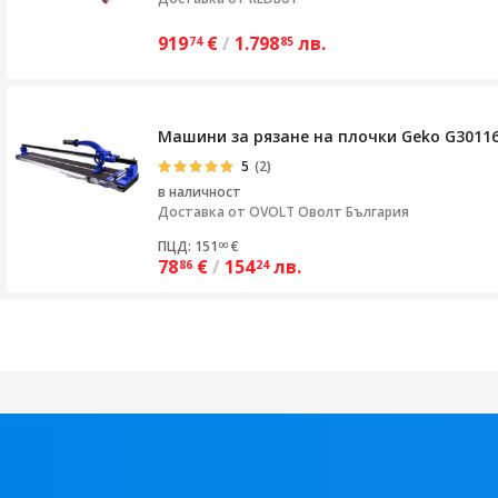
919
€
/
1.798
лв.
74
85
Машини за рязане на плочки Geko G30116
5
(2)
в наличност
Доставка от
OVOLT Оволт България
ПЦД: 151
€
00
78
€
/
154
лв.
86
24