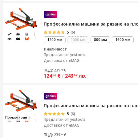
Професионална машина за рязане на плоч
5
(6)
1200 мм
1000 мм
800 мм
1600 мм
в наличност
Предлаган от
yestools
Доставка от eMAG
ПЦД: 239
€
78
124
€
/
243
лв.
56
62
Професионална машина за рязане на плоч
5
(6)
Промо
ти
р
ан
Предлаган от
yestools
Доставка от eMAG
ПЦД: 239
€
78