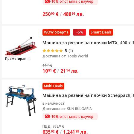
-10% отстъпка с ваучер
250
€
/
488
лв.
00
96
WOW оферта
-5%
Smart Deals
Машина за рязане на плочки MTX, 400 х 
5
(1)
Доставка от
Tools World
Промо
тиран
11
€
41
10
€
/
21
лв.
81
14
Multi Deals
Машина за рязане на плочки Scheppach, 
в наличност
Доставка от
SUN BULGARIA
-10% отстъпка с ваучер
ПЦД: 762
€
02
635
€
/
1.241
лв.
02
99