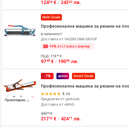
124
€
/
243
лв.
56
62
Multi Deals
Професионална машина за рязане на пло
в наличност
Доставка от
VALERII S&M GROUP
-10% отстъпка с ваучер
ПЦД: 118
€
45
97
€
/
190
лв.
48
65
-7%
Smart Deals
Професионална машина за рязане на плоч
5
(6)
Предлаган от
yestools
Про
м
от
иран
Доставка от eMAG
233
€
72
217
€
/
424
лв.
15
71