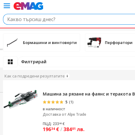
Бормашини и винтоверти
Перфоратори
Филтрирай
Как са подредени резултатите
Машина за рязане на фаянс и теракота B
5
(1)
в наличност
Доставка от
Alpe Trade
ПЦД: 233
€
66
196
€
/
384
лв.
34
01