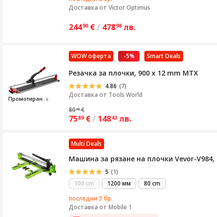
Доставка от
Victor Optimus
244
€
/
478
лв.
90
98
WOW оферта
-5%
Smart Deals
Резачка за плочки, 900 x 12 mm MTX
4.86
(7)
Доставка от
Tools World
Пр
омо
тиран
80
€
00
75
€
/
148
лв.
89
43
Multi Deals
Машина за рязане на плочки Vevor-V984, 
5
(1)
100 cm
1200 мм
80 cm
последни 3 бр.
Доставка от
Mobile 1