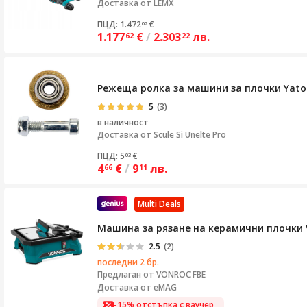
Доставка от
LEMX
ПЦД: 1.472
€
02
1.177
€
/
2.303
лв.
62
22
Режеща ролка за машини за плочки Yato
5
(3)
в наличност
Доставка от
Scule Si Unelte Pro
ПЦД: 5
€
03
4
€
/
9
лв.
66
11
Multi Deals
Машина за рязане на керамични плочки 
2.5
(2)
последни 2 бр.
Предлаган от
VONROC FBE
Доставка от eMAG
-15% отстъпка с ваучер