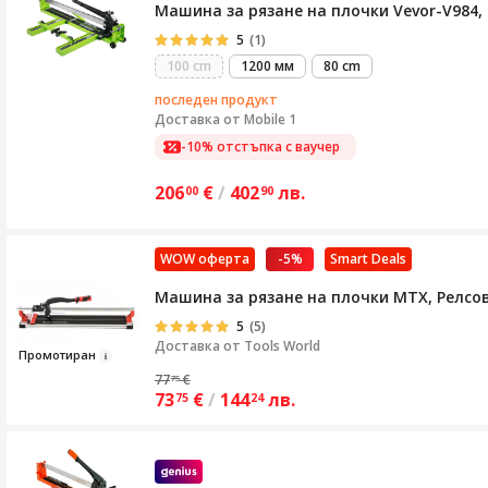
Машина за рязане на плочки Vevor-V984, 
5
(1)
100 cm
1200 мм
80 cm
последен продукт
Доставка от
Mobile 1
-10% отстъпка с ваучер
206
€
/
402
лв.
00
90
WOW оферта
-5%
Smart Deals
Машина за рязане на плочки MTX, Релсо
5
(5)
Доставка от
Tools World
Про
моти
ран
77
€
75
73
€
/
144
лв.
75
24