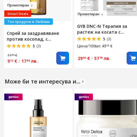
Пром
о
ти
ран
Smart Deals
Про
мотиран
Топ продукти в Любими
GYB DNC-N Терапия за
растеж на косата с
Спрей за заздравяване
наноксидил 5%, за
против косопад, с
5
(3)
увредена коса, 60 мл
розмарин, биотин, кофеин
Цена/100мл: 49
€
5
(3)
16
и хиалуронова киселина,
11
€
65
против косопад, против
29
€
/
57
лв.
50
70
9
€
/
17
лв.
12
84
пърхот и пречистващ, без
отмиване, за мъже и жени,
100 мл
Може би те интересува и...