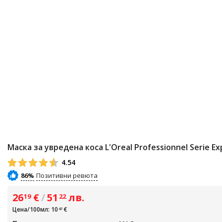
Маска за увредена коса L'Oreal Professionnel Serie 
4.54
86%
26
€
/
51
лв.
19
22
Цена/100мл: 10
€
47