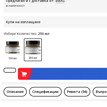
Предлаган и с доставка от:
eMAG
в наличност
Купи на изплащане
Избери Количество:
250 мл
250 мл
150 мл
Описание
Спецификации
Ревюта (56)
Въпро