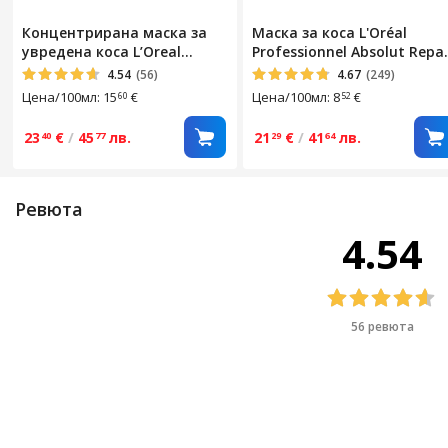
Концентрирана маска за
Маска за коса L'Oréal
увредена коса L’Oreal
Professionnel Absolut Repai
Professionnel Serie Expert
Gold EXPERT SERIES, 250 мл
4.54
(56)
4.67
(249)
Absolut Repair Molecular,
Цена/100мл: 15
€
Цена/100мл: 8
€
60
52
Формулирана с пептидни
връзки и 5 аминокиселини,
23
€
/
45
лв.
21
€
/
41
лв.
40
77
29
64
Осигурява гладкост,
Блясък, Копринена и
хидратирана коса, 150 мл
Ревюта
4.54
56 ревюта