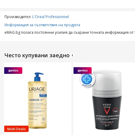
Основна съставка
Производител:
L'Oreal Professionnel
Съдържание пакет
Информация за съответствие на продукта
Количество
eMAG.bg полага постоянни усилия да съхрани точната информация от т
Често купувани заедно
Multi Deals