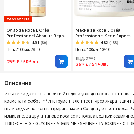
WOW оферта
Олио за коса L'Oréal
Маска за коса L'Oréal
Professionnel Absolut Repair
Professionnel Serie Expert
SERIE EXPERT,
Metal Detox, Professional,
4.51
(80)
4.82
(133)
Мултифункционално, Без
With metal deposit
Цена/100мл: 28
€
Цена/100мл: 10
€
72
47
изплакване, За суха и
protection system, 250 мл
увредена коса, С масло от
ПЦД: 27
€
09
25
€
/
50
лв.
85
56
пшеничен зародиш и
26
€
/
51
лв.
19
22
протеини за
преструктуриране и
възстановяване на
Описание
фибрите, 90 мл
Искате ли да възстановите 2 години увредена коса от първат
космената фибра. **Инструментален тест, чрез хидратация на 
пъти седмично: концентрирана маска Средна до гъста коса: Р
измиване. За други типове коса се използва веднъж седмич
TRIDECETH-3 • GLYCINE • ARGININE • SERINE • TYROSINE • CITR