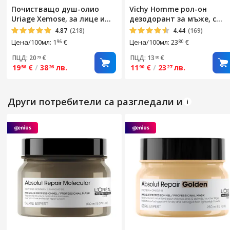
Почистващо душ-олио
Vichy Homme рол-он
Uriage Xemose, за лице и
дезодорант за мъже, с
тяло, суха и много суха
дълготраен ефект Extrem
4.87
(218)
4.44
(169)
кожа, 1000 мл
Control, 72 часа, 50 мл
Цена/100мл: 1
€
Цена/100мл: 23
€
96
80
ПЦД: 20
€
ПЦД: 13
€
79
80
19
€
/
38
лв.
11
€
/
23
лв.
56
26
90
27
Други потребители са разгледали и