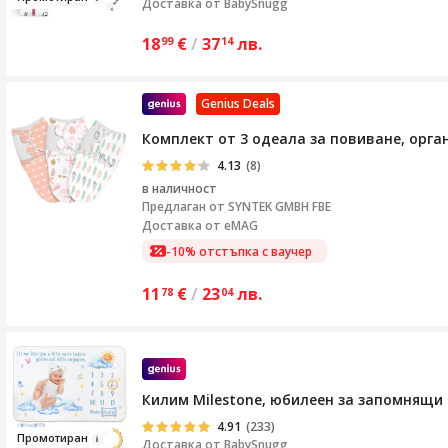
Доставка от
BabySnugg
18
€
/
37
лв.
99
14
Genius Deals
Комплект от 3 одеала за повиване, орган
4.13
(8)
в наличност
Предлаган от
SYNTEK GMBH FBE
Доставка от eMAG
-10% отстъпка с ваучер
11
€
/
23
лв.
78
04
Килим Milestone, юбилеен за запомнящи с
4.91
(233)
Промо
тир
ан
Доставка от
BabySnugg