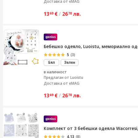
Доставка от eMAG
13
€
/
26
лв.
69
78
Бебешко одеяло, Luoistu, мемориално од
5
(3)
Бял
Зелен
в наличност
Предлаган от
Luoistu
Доставка от eMAG
13
€
/
26
лв.
69
78
Комплект от 3 бебешки одеяла Wacorres
4.13
(8)