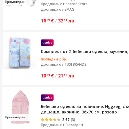
Промотир
а
н
Предлаган от
Sharon Store
Доставка от eMAG
16
€
/
32
лв.
69
64
Комплект от 2 бебешки одеяла, муселин, 
последни 2 бр.
Доставка от
TUXI BRANDS
10
€
/
21
лв.
83
18
Бебешко одеяло за повиване, Hggzeg, с к
дишащо, акрилно, 36x70 см, розово
Про
моти
ран
3.67
(3)
Предлаган от
Eutradport