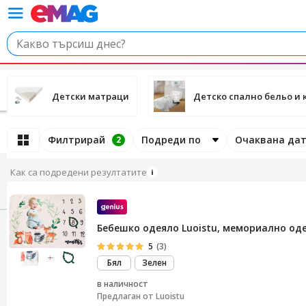
Детски матраци
Детско спално бельо и 
Филтрирай
Подреди по
Очаквана дат
2
Как са подредени резултатите
Бебешко одеяло Luoistu, мемориално оде
5
(3)
Бял
Зелен
в наличност
Предлаган от
Luoistu