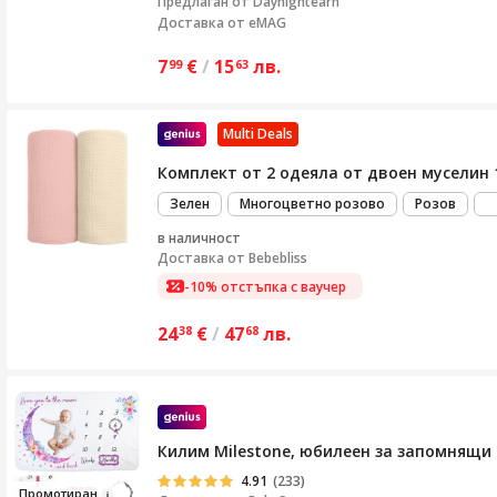
Предлаган от
Daynightearn
Доставка от eMAG
7
€
/
15
лв.
99
63
Multi Deals
Комплект от 2 одеяла от двоен муселин 1
Зелен
Многоцветно розово
Розов
в наличност
Доставка от
Bebebliss
-10% отстъпка с ваучер
24
€
/
47
лв.
38
68
Килим Milestone, юбилеен за запомнящи с
4.91
(233)
Промотир
а
н