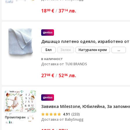
18
€
/
37
лв.
99
14
Дишащо плетено одеяло, изработено от па
виж
Бял
Зелен
Натурален крем
...
пове
в наличност
Доставка от
TUXI BRANDS
27
€
/
52
лв.
08
96
Завивка Milestone, Юбилейна, За запомн
4.91
(233)
Промотир
ан
Доставка от
BabySnugg