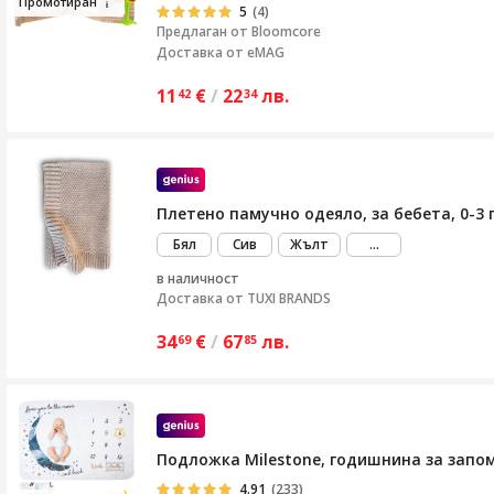
Промот
и
ран
5
(4)
Предлаган от
Bloomcore
Доставка от eMAG
11
€
/
22
лв.
42
34
Плетено памучно одеяло, за бебета, 0-3 
виж
Бял
Сив
Жълт
...
повече
в наличност
Доставка от
TUXI BRANDS
34
€
/
67
лв.
69
85
Подложка Milestone, годишнина за запом
4.91
(233)