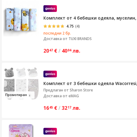
Комплект от 4 бебешки одеяла, муселин, 
4.75
(4)
последни 2 бр.
Доставка от
TUXI BRANDS
20
€
/
40
лв.
47
04
Комплект от 3 бебешки одеяла Wacorres
Предлаган от
Sharon Store
Про
м
отиран
Доставка от eMAG
16
€
/
32
лв.
45
17