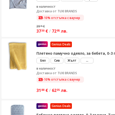
в наличност
Доставка от
TUXI BRANDS
-10% отстъпка с ваучер
39
€
36
37
€
/
72
лв.
30
95
Genius Deals
Плетено памучно одеяло, за бебета, 0-3 
виж
Бял
Сив
Жълт
...
повече
в наличност
Доставка от
TUXI BRANDS
-10% отстъпка с ваучер
31
€
/
62
лв.
88
35
Genius Deals
Бебешко плетено одеяло, 0-3 години, Tuxi