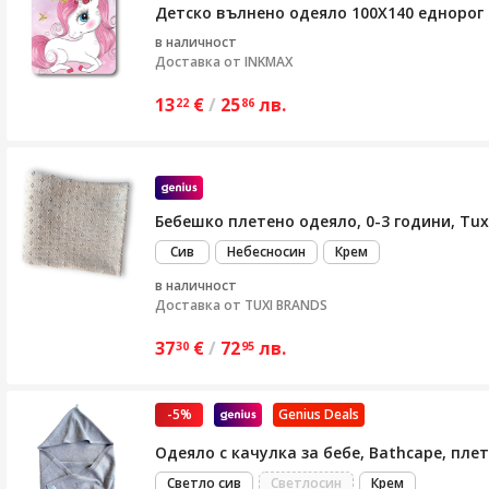
Детско вълнено одеяло 100Х140 еднорог
в наличност
Доставка от
INKMAX
13
€
/
25
лв.
22
86
Бебешко плетено одеяло, 0-3 години, Tuxi 
Сив
Небесносин
Крем
в наличност
Доставка от
TUXI BRANDS
37
€
/
72
лв.
30
95
-5%
Genius Deals
Одеяло с качулка за бебе, Bathcape, плет
Светло сив
Светлосин
Крем