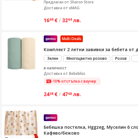
Предлаган от
Sharon Store
Доставка от eMAG
16
€
/
32
лв.
69
64
Multi Deals
Комплект 2 летни завивки за бебета от д
Зелен
Многоцветно розово
Розов
в наличност
Доставка от
Bebebliss
-10% отстъпка с ваучер
24
€
/
47
лв.
38
68
Бебешка постелка, Hggzeg, Муселин 6 сло
Кафяво/бежово