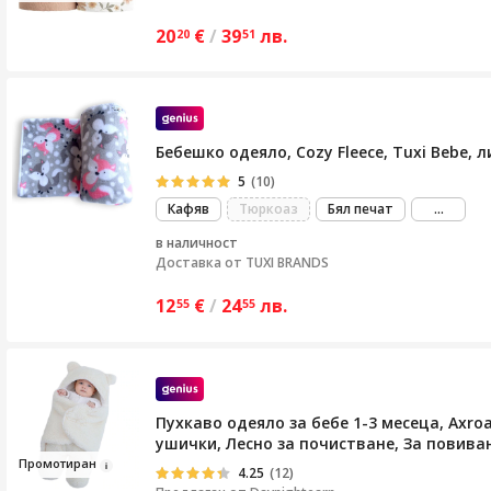
20
€
/
39
лв.
20
51
Бебешко одеяло, Cozy Fleece, Tuxi Bebe, 
5
(10)
виж
Кафяв
Тюркоаз
Бял печат
...
повече
в наличност
Доставка от
TUXI BRANDS
12
€
/
24
лв.
55
55
Пухкаво одеяло за бебе 1-3 месеца, Axro
ушички, Лесно за почистване, За повиван
Пром
отиран
4.25
(12)