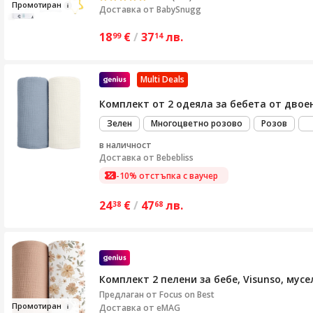
Пр
ом
отиран
Доставка от
BabySnugg
18
€
/
37
лв.
99
14
Multi Deals
Комплект от 2 одеяла за бебета от двоен 
Зелен
Многоцветно розово
Розов
в наличност
Доставка от
Bebebliss
-10% отстъпка с ваучер
24
€
/
47
лв.
38
68
Комплект 2 пелени за бебе, Visunso, мусе
Предлаган от
Focus on Best
Промотир
ан
Доставка от eMAG