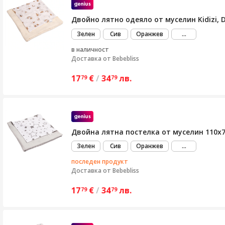
Двойно лятно одеяло от муселин Kidizi, 
виж
Зелен
Сив
Оранжев
...
повече
в наличност
Доставка от
Bebebliss
17
€
/
34
лв.
79
79
Двойна лятна постелка от муселин 110x75
виж
Зелен
Сив
Оранжев
...
повече
последен продукт
Доставка от
Bebebliss
17
€
/
34
лв.
79
79