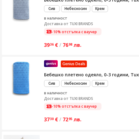
Сив
Небесносин
Крем
в наличност
Доставка от
TUXI BRANDS
-10% отстъпка с ваучер
39
€
/
76
лв.
36
98
Genius Deals
Бебешко плетено одеяло, 0-3 години, Tuxi
Сив
Небесносин
Крем
в наличност
Доставка от
TUXI BRANDS
-10% отстъпка с ваучер
37
€
/
72
лв.
30
95