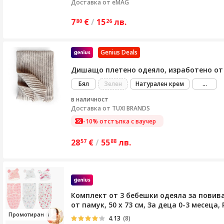
Доставка от eMAG
7
€
/
15
лв.
80
26
Genius Deals
Дишащо плетено одеяло, изработено от па
виж
Бял
Зелен
Натурален крем
...
пове
в наличност
Доставка от
TUXI BRANDS
-10% отстъпка с ваучер
28
€
/
55
лв.
57
88
Комплект от 3 бебешки одеяла за повиван
от памук, 50 х 73 см, За деца 0-3 месеца,
Промот
ира
н
4.13
(8)