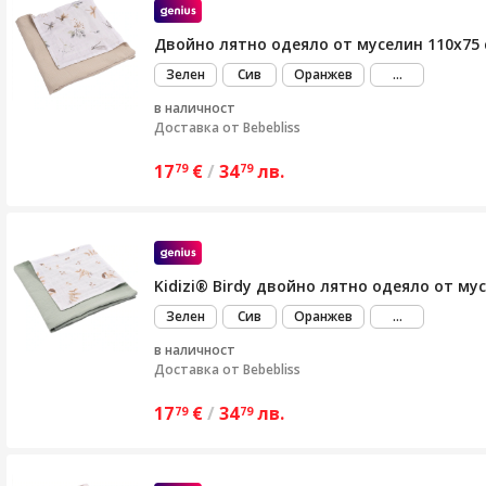
Двойно лятно одеяло от муселин 110x75 с
виж
Зелен
Сив
Оранжев
...
повече
в наличност
Доставка от
Bebebliss
17
€
/
34
лв.
79
79
Kidizi® Birdy двойно лятно одеяло от му
виж
Зелен
Сив
Оранжев
...
повече
в наличност
Доставка от
Bebebliss
17
€
/
34
лв.
79
79