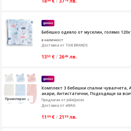
18
€
/
37
лв.
99
14
Бебешко одеяло от муселин, голямо 120х
в наличност
Доставка от
TUXI BRANDS
13
€
/
26
лв.
53
46
Комплект 3 бебешки спални чувалчета, A
акари, Антистатични, Подходящи за всичк
Пр
ом
отир
ан
Предлаган от
JulietJuices
Доставка от eMAG
11
€
/
21
лв.
04
59