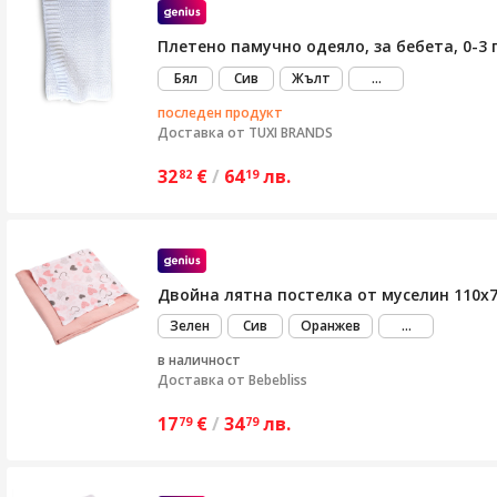
Плетено памучно одеяло, за бебета, 0-3 
виж
Бял
Сив
Жълт
...
повече
последен продукт
Доставка от
TUXI BRANDS
32
€
/
64
лв.
82
19
Двойна лятна постелка от муселин 110x75
виж
Зелен
Сив
Оранжев
...
повече
в наличност
Доставка от
Bebebliss
17
€
/
34
лв.
79
79