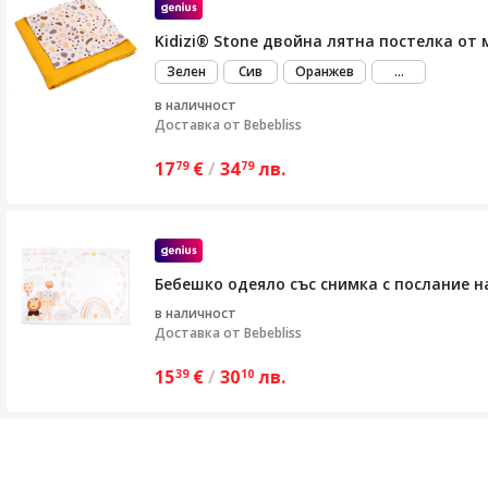
Kidizi® Stone двойна лятна постелка от 
виж
Зелен
Сив
Оранжев
...
повече
в наличност
Доставка от
Bebebliss
17
€
/
34
лв.
79
79
Бебешко одеяло със снимка с послание на
в наличност
Доставка от
Bebebliss
15
€
/
30
лв.
39
10