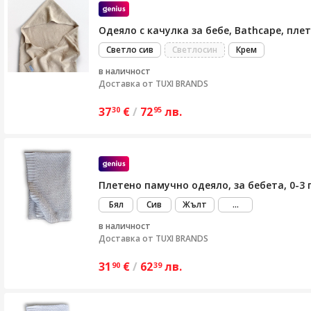
Одеяло с качулка за бебе, Bathcape, пле
Светло сив
Светлосин
Крем
в наличност
Доставка от
TUXI BRANDS
37
€
/
72
лв.
30
95
Плетено памучно одеяло, за бебета, 0-3 
виж
Бял
Сив
Жълт
...
повече
в наличност
Доставка от
TUXI BRANDS
31
€
/
62
лв.
90
39