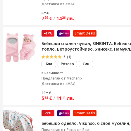
Доставка от eMAG
9
€
18
7
€
/
14
лв.
29
26
-47%
Smart Deals
Бебешки спален чувал, SINBINTA, Бебешко
топло, Ветроустойчиво, Унисекс, Памук/Е
5
(1)
Бял
Розово
Син
в наличност
Предлаган от
Mechanix
Доставка от eMAG
10
€
76
5
€
/
11
лв.
68
11
-9%
Smart Deals
Бебешко одеяло, Visunso, 6 слоя муселин,
Предлаган от
Focus on Best