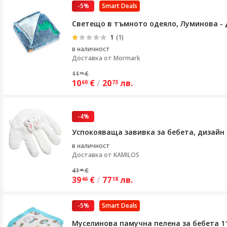
-5%
Smart Deals
Светещо в тъмното одеяло, Луминова -
1
(1)
в наличност
Доставка от
Mormark
11
€
16
10
€
/
20
лв.
60
73
-4%
Успокояваща завивка за бебета, дизайн 
в наличност
Доставка от
KAMILOS
41
€
46
39
€
/
77
лв.
46
18
-5%
Smart Deals
Муселинова памучна пелена за бебета 