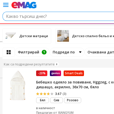
Детски матраци
Детско спално бельо и 
Филтрирай
Подреди по
Очаквана дат
1
Как са подредени резултатите
-20%
Smart Deals
Бебешко одеяло за повиване, Hggzeg, с к
дишащо, акрилно, 36x70 см, бяло
3.67
(3)
Бял
Сив
Розово
в наличност
Предлаган от
XIANGYUM