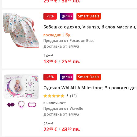
29
€
/
58
лв.
-9%
Smart Deals
Бебешко одеяло, Visunso, 6 слоя муселин,
последни 3 бр.
Предлаган от
Focus on Best
Доставка от eMAG
14
€
33
13
€
/
25
лв.
00
43
-5%
Smart Deals
Одеяло WALALLA Milestone, За рожден де
5
(13)
в наличност
Предлаган от
Wavelle
Доставка от eMAG
23
€
20
22
€
/
43
лв.
03
09