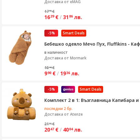
Доставка от eMAG
17
€
10
16
€
/
31
лв.
29
86
-5%
Smart Deals
Бебешко одеяло Мечо Пух, Fluffikins - Ка
в наличност
Доставка от
Mormark
10
€
44
9
€
/
19
лв.
90
36
-5%
Smart Deals
Комплект 2 в 1: Възглавница Капибара и
последни 2 бр.
Доставка от
Atenze
21
€
55
20
€
/
40
лв.
47
04