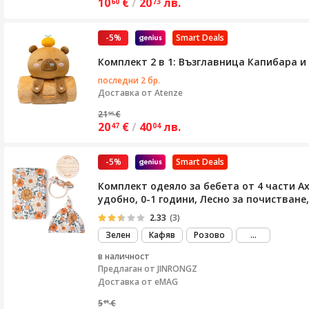
10
€
/
20
лв.
60
73
-5%
Smart Deals
Комплект 2 в 1: Възглавница Капибара и
последни 2 бр.
Доставка от
Atenze
21
€
55
20
€
/
40
лв.
47
04
-5%
Smart Deals
Комплект одеяло за бебета от 4 части Ax
удобно, 0-1 години, Лесно за почистване
2.33
(3)
виж
Зелен
Кафяв
Розово
...
повече
в наличност
Предлаган от
JINRONGZ
Доставка от eMAG
5
€
81