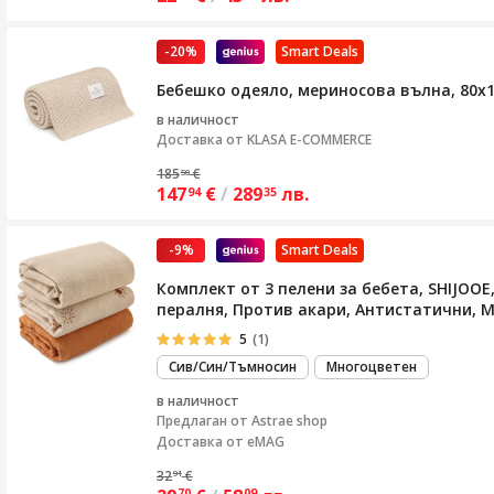
-20%
Smart Deals
Бебешко одеяло, мериносова вълна, 80х1
в наличност
Доставка от
KLASA E-COMMERCE
185
€
50
147
€
/
289
лв.
94
35
-9%
Smart Deals
Комплект от 3 пелени за бебета, SHIJOO
пералня, Против акари, Антистатични, 
5
(1)
Сив/Син/Тъмносин
Многоцветен
в наличност
Предлаган от
Astrae shop
Доставка от eMAG
32
€
91
70
09