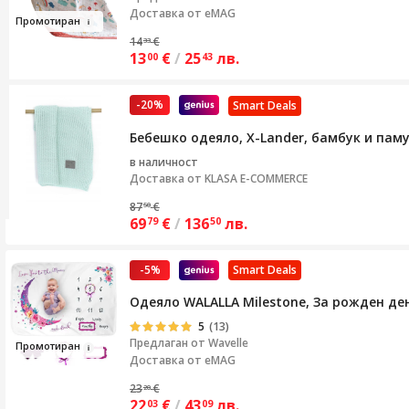
Доставка от eMAG
Промо
тир
ан
14
€
33
13
€
/
25
лв.
00
43
-20%
Smart Deals
Бебешко одеяло, X-Lander, бамбук и пам
в наличност
Доставка от
KLASA E-COMMERCE
87
€
50
69
€
/
136
лв.
79
50
-5%
Smart Deals
Одеяло WALALLA Milestone, За рожден де
5
(13)
Предлаган от
Wavelle
Пр
ом
о
тиран
Доставка от eMAG
23
€
20
22
€
/
43
лв.
03
09