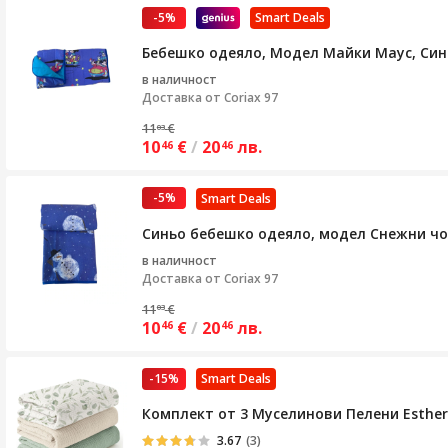
-5%
Smart Deals
Бебешко одеяло, Модел Майки Маус, Син
в наличност
Доставка от
Coriax 97
11
€
03
10
€
/
20
лв.
46
46
-5%
Smart Deals
Синьо бебешко одеяло, модел Снежни ч
в наличност
Доставка от
Coriax 97
11
€
03
10
€
/
20
лв.
46
46
-15%
Smart Deals
Комплект от 3 Муселинови Пелени Esther
3.67
(3)