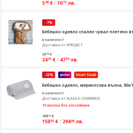
5
€
/
10
лв.
48
72
-7%
Бебешко одеяло спален чувал плетено в
в наличност
Доставка от
KPROJECT
26
€
33
24
€
/
47
лв.
33
59
-20%
Smart Deals
Бебешко одеяло, мериносова вълна, 80х1
в наличност
Доставка от
KLASA E-COMMERCE
10 вноски без оскъпяване
188
€
51
150
€
/
294
лв.
35
06