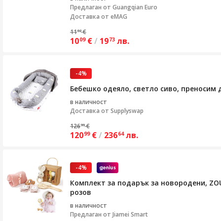
Предлаган от
Guangqian Euro
Доставка от eMAG
11
€
02
10
€
/
19
лв.
09
73
-4%
Бебешко одеяло, светло сиво, преносим 
в наличност
Доставка от
Supplyswap
126
€
99
120
€
/
236
лв.
99
64
-4%
Комплект за подарък за новородени, ZOUN
розов
в наличност
Предлаган от
Jiamei Smart