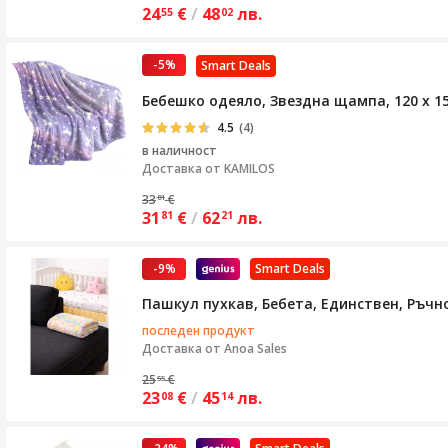
24
€
/
48
лв.
55
02
-5%
Smart Deals
Бебешко одеяло, Звездна щампа, 120 х 1
4.5
(4)
в наличност
Доставка от
KAMILOS
33
€
81
31
€
/
62
лв.
81
21
-9%
Smart Deals
Пашкул пухкав, Бебета, Единствен, Ръчн
последен продукт
Доставка от
Anoa Sales
25
€
55
23
€
/
45
лв.
08
14