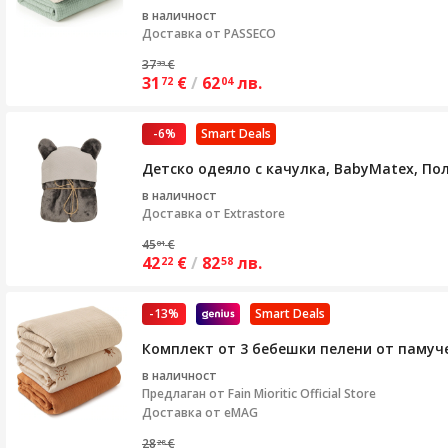
в наличност
Доставка от
PASSECO
37
€
33
31
€
/
62
лв.
72
04
-6%
Smart Deals
Детско одеяло с качулка, BabyMatex, Пол
в наличност
Доставка от
Extrastore
45
€
01
42
€
/
82
лв.
22
58
-13%
Smart Deals
Комплект от 3 бебешки пелени от памуче
в наличност
Предлаган от
Fain Mioritic Official Store
Доставка от eMAG
28
€
28