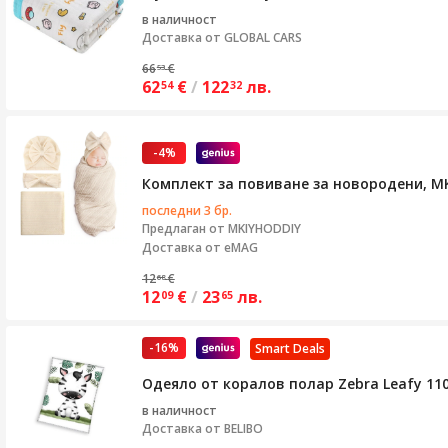
в наличност
Доставка от
GLOBAL CARS
66
€
53
62
€
/
122
лв.
54
32
-4%
Комплект за повиване за новородени, MKI
последни 3 бр.
Предлаган от
MKIYHODDIY
Доставка от eMAG
12
€
68
12
€
/
23
лв.
09
65
-16%
Smart Deals
Одеяло от коралов полар Zebra Leafy 11
в наличност
Доставка от
BELIBO