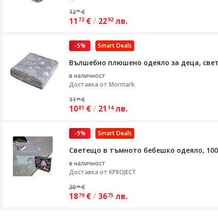
12
€
35
11
€
/
22
лв.
72
92
-5%
Smart Deals
Вълшебно плюшено одеяло за деца, свет
в наличност
Доставка от
Mormark
11
€
39
10
€
/
21
лв.
81
14
-9%
Smart Deals
Светещо в тъмното бебешко одеяло, 10
в наличност
Доставка от
KPROJECT
20
€
80
18
€
/
36
лв.
79
75