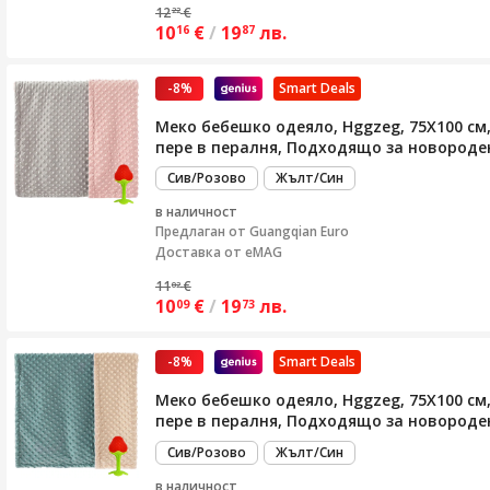
12
€
22
10
€
/
19
лв.
16
87
-8%
Smart Deals
Меко бебешко одеяло, Hggzeg, 75X100 см,
пере в пералня, Подходящо за новороден
Сив/Розово
Жълт/Син
в наличност
Предлаган от
Guangqian Euro
Доставка от eMAG
11
€
02
10
€
/
19
лв.
09
73
-8%
Smart Deals
Меко бебешко одеяло, Hggzeg, 75X100 см,
пере в пералня, Подходящо за новороде
Сив/Розово
Жълт/Син
в наличност