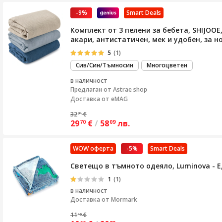
-9%
Smart Deals
Комплект от 3 пелени за бебета, SHIJOO
акари, антистатичен, мек и удобен, за 
5
(1)
Сив/Син/Тъмносин
Многоцветен
в наличност
Предлаган от
Astrae shop
Доставка от eMAG
32
€
91
29
€
/
58
лв.
70
09
WOW оферта
-5%
Smart Deals
Светещо в тъмното одеяло, Luminova - 
1
(1)
в наличност
Доставка от
Mormark
11
€
16