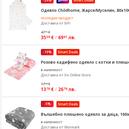
-24%
Smart Deals
Одеяло Childhome, Жарсе/Муселин, 80x100
последен продукт
Доставка от
ErFi
47
€
11
35
€
/
69
лв.
59
61
-19%
Smart Deals
Розово кадифено одеяло с котки и плюше
в наличност
Доставка от
Iro Online Store
17
€
04
13
€
/
26
лв.
70
79
-5%
Smart Deals
Вълшебно плюшено одеяло за деца, 160x1
в наличност
Доставка от
Mormark