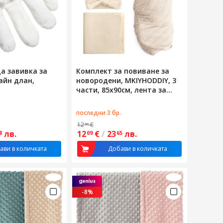
а завивка за
Комплект за повиване за
айн длан,
новородени, MKIYHODDIY, 3
части, 85x90см, лента за
глава и шапка, 0-12 месеца,
бежов
последни 3 бр.
12
€
68
лв.
12
€
/
23
лв.
8
09
65
ави в количката
Добави в количката
-8%