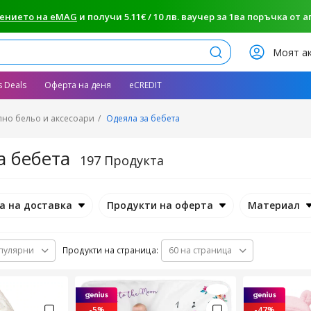
ението на eMAG
и получи 5.11€ / 10 лв. ваучер за 1ва поръчка от апп
Търси
Моят а
s Deals
Оферта на деня
eCREDIT
лно бельо и аксесоари
Одеяла за бебета
а бебета
197 Продукта
а на доставка
Продукти на оферта
Материал
Продукти на страница:
пулярни
60 на страница
-5%
-47%