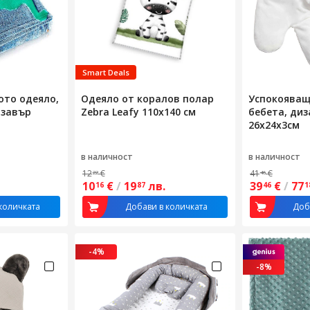
Smart Deals
ото одеяло,
Одеяло от коралов полар
Успокояващ
озавър
Zebra Leafy 110x140 см
бебета, диз
26x24x3см
в наличност
в наличност
12
€
41
€
22
46
10
€
/
19
лв.
39
€
/
77
16
87
46
1
количката
Добави в количката
Доб
-4%
-8%