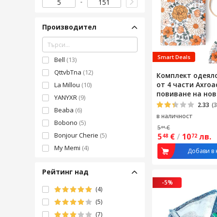
Производител
Smart Deals
Bell
(13)
QttvbTna
(12)
Комплект одеяло
от 4 части Axroad
La Millou
(10)
повиване на нов
YANYXR
(9)
Качулка, Одеялц
2.33
(3
Beaba
(6)
панделка, Карти
в наличност
удобно, 0-1 годи
Bobono
(5)
5
€
81
почистване, Топл
Bonjour Cherie
(5)
5
€
/
10
лв.
48
72
За повиване на 
My Memi
(4)
Памук, 80x80 см,
Добави в 
Многоцветен
OMS
(4)
Рейтинг над
Sensillo
(4)
-5%
Hggzeg
(3)
(4)
Mormark
(3)
(5)
Piapimo
(3)
(7)