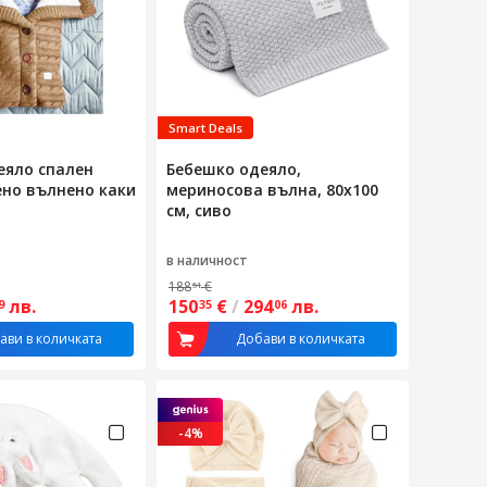
Smart Deals
еяло спален
Бебешко одеяло,
ено вълнено каки
мериносова вълна, 80х100
см, сиво
в наличност
188
€
51
лв.
150
€
/
294
лв.
9
35
06
ави в количката
Добави в количката
-4%