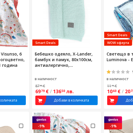
Smart Deals
Smart Deals
WOW оферта
Visunso, 6
Бебешко одеяло, X-Lander,
Светещо в 
ногоцветно,
бамбук и памук, 80x100см,
Luminova - 
-1 година
антиалергично,
многоцветно
в наличност
в наличност
87
€
11
€
50
16
69
€
/
136
лв.
10
€
/
20
79
50
60
7
количката
Добави в количката
Доб
-9%
-9%