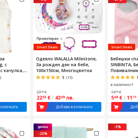
Промот
иран
Smart Deals
Smart Deals
за
Одеяло WALALLA Milestone,
Бебешки сп
, с
За рожден ден на бебе,
SINBINTA, Б
с качулка,
100x150см, Многоцветна
Повивалник,
устойчиво
Регулируемо
)
5
(13)
пло, лесно
крачета, С 
в наличност
дишащо,
отвътре, то
23
€
10
€
20
76
м, бяло
Ветроустойч
22
€
/
43
лв.
5
€
/
11
03
09
68
11
Памук/Есте
кашмир, 68x
количката
Добави в количката
Доб
-5%
-20%