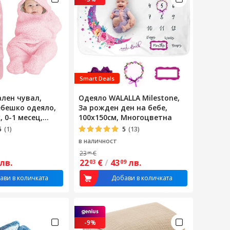
Smart Deals
ален чувал,
Одеяло WALALLA Milestone,
ебешко одеяло,
За рожден ден на бебе,
 0-1 месец,
100x150см, Многоцветна
 с велкро, С
5
(1)
5
(13)
качулка, Меко
в наличност
пло,
23
€
20
иво, Унисекс,
лв.
22
€
/
43
лв.
03
09
ствен изкуствен
60 см, Розово
ави в количката
Добави в количката
-9%