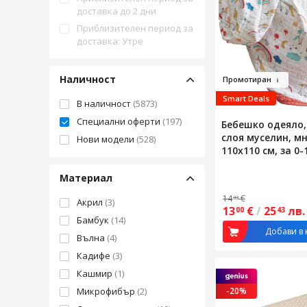
доставка до 2 дни
Приблизителен период за
доставка: Утре
Наличност
Пр
о
мот
иран
Smart Deals
В наличност
(5873)
Специални оферти
(197)
Бебешко одеяло, 
слоя муселин, м
Нови модели
(528)
110x110 см, за 0
Материал
14
€
33
Акрил
(3)
13
€
/
25
лв.
00
43
Бамбук
(14)
Добави в 
Вълна
(4)
Кадифе
(3)
Кашмир
(1)
Микрофибър
(2)
-20%