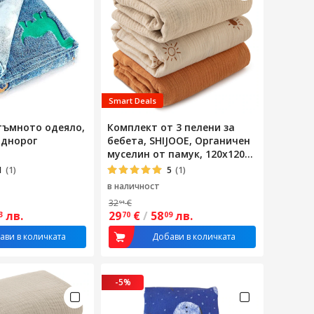
Smart Deals
тъмното одеяло,
Комплект от 3 пелени за
Еднорог
бебета, SHIJOOE, Органичен
муселин от памук, 120x120
см, Тънки, дишащи и
1
(1)
5
(1)
абсорбиращи, Подходящи
в наличност
за пране в пералня, Против
32
€
91
акари, Антистатични, Меки
лв.
29
€
/
58
лв.
3
70
09
и удобни, За новородени до
малки деца, Многоцветни
ави в количката
Добави в количката
-5%