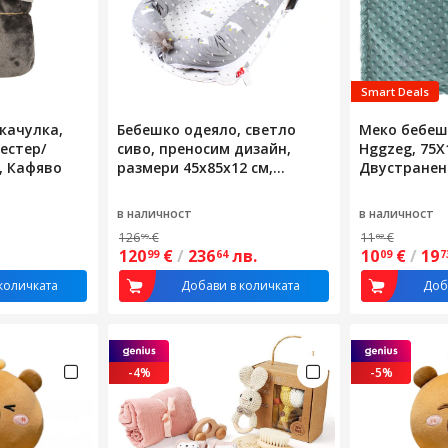
Smart Deals
 качулка,
Бебешко одеяло, светло
Меко бебеш
естер/
сиво, преносим дизайн,
Hggzeg, 75X
м, Кафяво
размери 45x85x12 см,
Двустранен 
пълнеж от пяна
лесно за на
Съдържа гри
в наличност
в наличност
Може да се 
126
€
11
€
99
02
Подходящо 
120
€
/
236
лв.
10
€
/
19
99
64
09
7
до малки де
Синьо/жъл
количката
Добави в количката
Доб
-4%
-5%