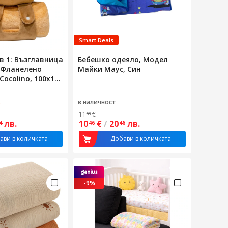
Smart Deals
в 1: Възглавница
Бебешко одеяло, Модел
 Фланелено
Майки Маус, Син
Cocolino, 100x170
ек материал,
.
в наличност
11
€
03
лв.
10
€
/
20
лв.
4
46
46
ави в количката
Добави в количката
-9%