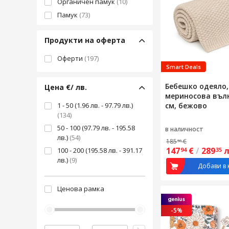
Органичен памук
(10)
Памук
(73)
Плетен
(1)
Продукти на оферта
Полар
(14)
Сатен
(1)
Оферти
(197)
Smart Deals
Синтетичен
(20)
Бебешко одеяло,
Цена €/ лв.
мериносова вълн
1 - 50 (1.96 лв. - 97.79 лв.)
см, бежово
(134)
50 - 100 (97.79 лв. - 195.58
в наличност
лв.)
(54)
185
€
50
147
€
/
289
л
100 - 200 (195.58 лв. - 391.17
94
35
лв.)
(9)
Добави в 
Ценова рамка
-5%