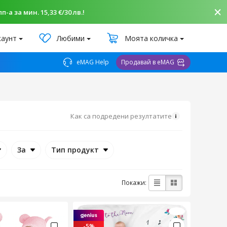
-а за мин. 15,33 €/30 лв.!
каунт
Любими
Моята количка
eMAG Help
Продавай в eMAG
Как са подредени резултатите
За
Тип продукт
Покажи:
-5%