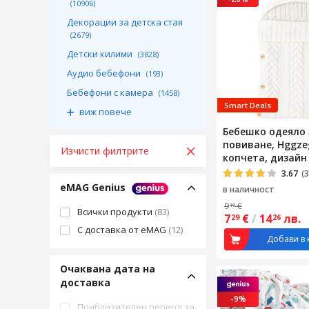
(10906)
Декорации за детска стая
(2679)
Детски килими
(3828)
Аудио бебефони
(193)
Бебефони с камера
(1458)
Smart Deals
виж повече
Бебешко одеяло 
повиване, Hggzeg
Изчисти филтрите
копчета, дизайн 
удобно и меко, 
3.67
(3
на износване, то
eMAG Genius
в наличност
за почистване, 
9
€
18
акрилно, 36x70 с
Всички продукти
(83)
7
€
/
14
лв.
29
26
С доставка от eMAG
(12)
Добави в 
Очаквана дата на
доставка
-9%
Приблизителен период за