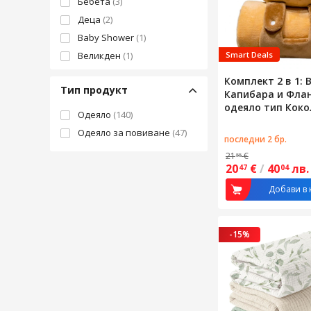
Бебета
(3)
Деца
(2)
Baby Shower
(1)
Великден
(1)
Smart Deals
Външна употреба
(1)
Комплект 2 в 1:
Тип продукт
Интериор
(1)
Капибара и Фла
одеяло тип Коко
Подарък
(1)
Одеяло
(140)
100x170 см, Ултр
коледен подарък
(1)
Одеяло за повиване
(47)
материал, Кафя
последни 2 бр.
21
€
55
20
€
/
40
лв.
47
04
Добави в 
-15%