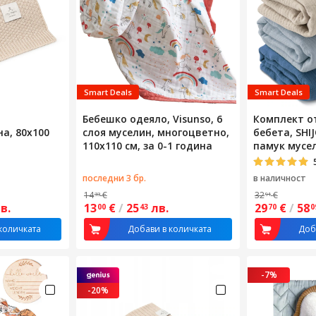
Smart Deals
Smart Deals
Бебешко одеяло, Visunso, 6
Комплект от
а, 80х100
слоя муселин, многоцветно,
бебета, SHI
110x110 см, за 0-1 година
памук мусел
тънък, диш
абсорбира
последни 3 бр.
в наличност
пране, прот
14
€
32
€
33
91
антистатиче
в.
13
€
/
25
лв.
29
€
/
58
00
43
70
0
за новород
деца, сив/ц
количката
Добави в количката
Доб
-7%
-20%