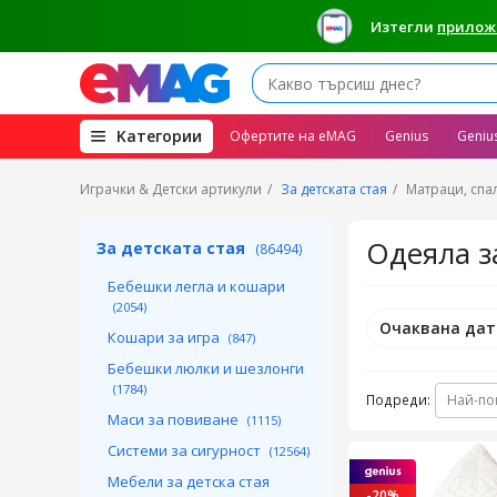
Изтегли
прилож
(open
Kатегории
Офертите на eMAG
Genius
Geniu
megamenu)
Играчки & Детски артикули
За детската стая
Матраци, спа
Одеяла з
За детската стая
(86494)
Бебешки легла и кошари
(2054)
Очаквана дат
Кошари за игра
(847)
Бебешки люлки и шезлонги
(1784)
Подреди:
Най-по
Маси за повиване
(1115)
Системи за сигурност
(12564)
Мебели за детска стая
-20%