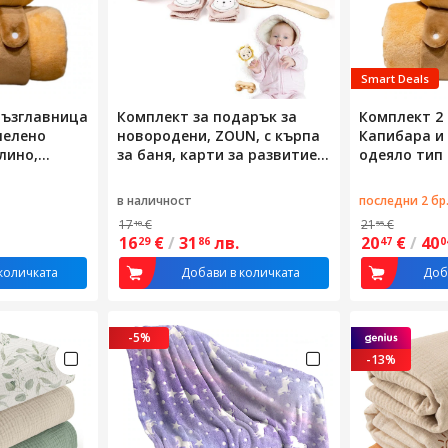
Smart Deals
 Възглавница
Комплект за подарък за
Комплект 2 
нелено
новородени, ZOUN, с кърпа
Капибара и
лино,
за баня, карти за развитие,
одеяло тип 
а-мек
четка, чорапи, кола, зайче
см, Ултра-м
в
дрънкалка, мек материал,
Кафяв
в наличност
последни 2 бр
розов
17
€
21
€
10
55
16
€
/
31
лв.
20
€
/
40
29
86
47
0
количката
Добави в количката
Доб
-5%
-13%