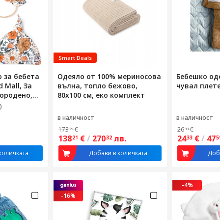
Smart Deals
 за бебета
Одеяло от 100% мериносова
Бебешко од
 Mall, За
вълна, топло бежово,
чувал плет
ородено,
80x100 см, еко комплект
е, Лента с
)
чка, Меко и
в наличност
в наличност
ни, Лесно за
173
€
26
€
29
33
о, Унисекс,
138
€
/
270
лв.
24
€
/
47
21
32
33
5
бебета,
количката
Добави в количката
Доб
-4%
-16%