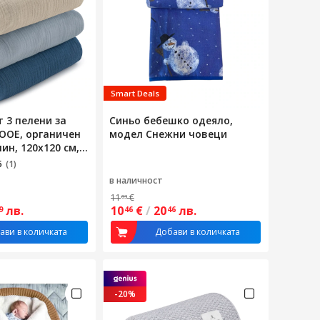
Smart Deals
 3 пелени за
Синьо бебешко одеяло,
JOOE, органичен
модел Снежни човеци
ин, 120x120 см,
ащ и
5
(1)
щ, машинно
в наличност
ив акари,
11
€
03
н, мек и удобен,
лв.
10
€
/
20
лв.
9
46
46
ени до малки
иан
ави в количката
Добави в количката
-20%