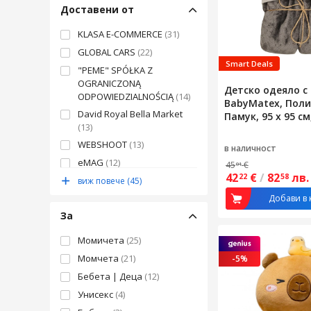
FILIBABBA
(1)
Доставени от
Fain Mioritic
(1)
KLASA E-COMMERCE
(31)
Javoli
(1)
GLOBAL CARS
(22)
Jojoy
(1)
Smart Deals
"PEME" SPÓŁKA Z
MKIYHODDIY
(1)
OGRANICZONĄ
Детско одеяло с
MilaBaby
(1)
ODPOWIEDZIALNOŚCIĄ
(14)
BabyMatex, Поли
Motherhood
(1)
David Royal Bella Market
Памук, 95 x 95 с
(13)
My Sweet Baby
(1)
WEBSHOOT
(13)
в наличност
SINBINTA
(1)
eMAG
(12)
45
€
01
Tommy Lise
(1)
42
€
/
82
лв.
22
58
ANDRZEJ JANKOWSKI
(12)
виж повече (45)
Visunso
(1)
GLOBART ARTUR
Добави в 
WALALLA
(1)
KOWALCZYK
(11)
За
Yoonco
(1)
BAJER EXPERT CENTRUM
ZOUN
(1)
Момичета
(25)
SZKOLENIOWE SPółDZIELNI I
WSP
(10)
OEM
(78)
Момчета
(21)
-5%
Extrastore
(9)
Бебета | Деца
(12)
Унисекс
(4)