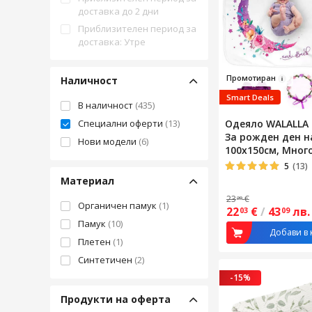
доставка до 2 дни
Приблизителен период за
доставка: Утре
Пром
отиран
Наличност
Smart Deals
В наличност
(435)
Специални оферти
(13)
Одеяло WALALLA 
За рожден ден н
Нови модели
(6)
100x150см, Мног
5
(13)
Материал
23
€
20
Органичен памук
(1)
22
€
/
43
лв.
03
09
Памук
(10)
Добави в 
Плетен
(1)
Синтетичен
(2)
-15%
Продукти на оферта