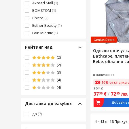
Axroad Mall
(1)
BOMSTOM
(1)
Chicco
(1)
Esther Beauty
(1)
Fain Mioritic
(1)
Genius Deals
Poofi
(1)
Рейтинг над
Visunso
(1)
Одеяло с качулка
Bathcape, плетен
(2)
Bebe, облачно с
(2)
(3)
в наличност
(4)
-10% отстъпка с
(4)
39
€
36
37
€
/
72
лв.
30
95
Добави в 
Доставка до easybox
да
(7)
1 - 13
от
13
Продукт