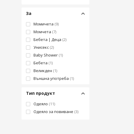
За
Момичета
(9)
Момчета
(7)
Бебета | Деца
(2)
Унисекс
(2)
Baby Shower
(1)
Бебета
(1)
Великден
(1)
Външна употреба
(1)
Деца
(1)
Тип продукт
Интериор
(1)
Подарък
(1)
Одеяло
(11)
коледен подарък
(1)
Одеяло за повиване
(3)