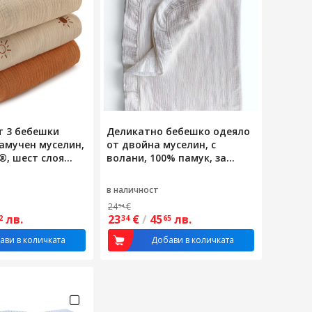
т 3 бебешки
Деликатно бебешко одеяло
амучен муселин,
от двойна муселин, с
c®, шест слоя
волани, 100% памук, за
елин, 100x100
креватче, количка, кош за
 щадящи кожата
новородено, sweet ruffle
в наличност
cloud, кремаво
24
€
54
лв.
23
€
/
45
лв.
2
34
65
ави в количката
Добави в количката