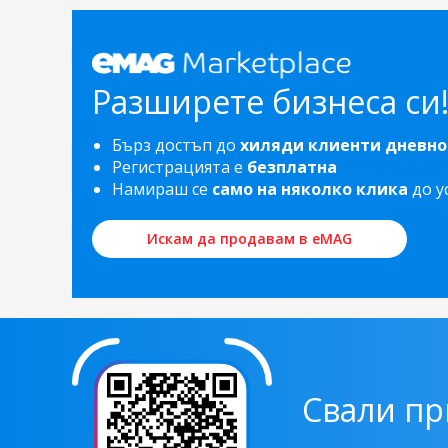
Разширете бизнеса си
Бърз достъп до
хиляди клиенти дневно
Регистрацията е
безплатна
Намираш се
само на няколко клика
до у
Искам да продавам в eMAG
Свали п