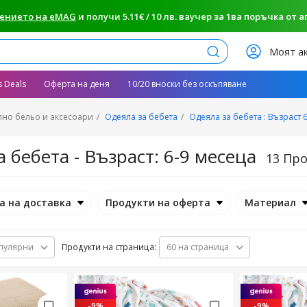
ението на eMAG
и получи 5.11€ / 10 лв. ваучер за 1ва поръчка от апп
Търси
Моят а
s Deals
Оферта на деня
10/20 вноски без оскъпяване
лно бельо и аксесоари
Одеяла за бебета
Одеяла за бебета : Възраст 
 бебета - Възраст: 6-9 месеца
13 Пр
а на доставка
Продукти на оферта
Материал
Продукти на страница:
пулярни
60 на страница
-9%
-9%