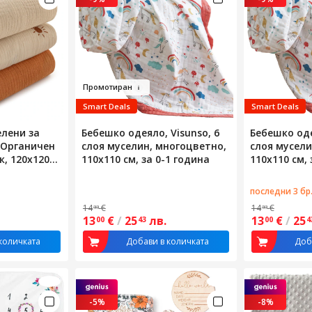
Промо
тир
а
н
Smart Deals
Smart Deals
елени за
Бебешко одеяло, Visunso, 6
Бебешко оде
, Органичен
слоя муселин, многоцветно,
слоя мусели
к, 120x120
110x110 см, за 0-1 година
110x110 см, 
щи и
Подходящи
последни 3 бр
лня, Против
14
€
14
€
33
33
ични, Меки
13
€
/
25
лв.
13
€
/
25
00
43
00
4
вородени до
огоцветни
количката
Добави в количката
Доб
-5%
-8%