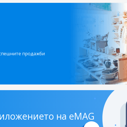
!
спешните продажби
риложението на eMAG