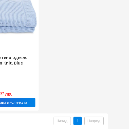
етено одеяло
n Knit, Blue
0
лв.
57
ави в количката
Назад
1
Напред