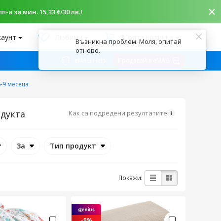
-а за мин. 15,33 €/30 лв.!
каунт
Любими
Моята количка
Възникна проблем. Моля, опитай
отново.
eMAG Help
Продавай в eMAG
6-9 месеца
одукта
Как са подредени резултатите
За
Тип продукт
Покажи:
-9%