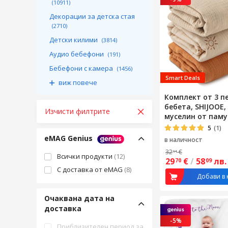
(10911)
Декорации за детска стая
(2710)
Детски килими
(3814)
Аудио бебефони
(191)
Бебефони с камера
(1456)
Smart Deals
виж повече
Комплект от 3 п
бебета, SHIJOOE
Изчисти филтрите
муселин от паму
см, Тънки, диша
5
(1)
абсорбиращи, 
eMAG Genius
в наличност
за пране в пера
32
€
91
акари, Антистат
Всички продукти
(12)
29
€
/
58
лв.
70
09
и удобни, За но
С доставка от eMAG
(8)
малки деца, Мн
Добави в 
Очаквана дата на
доставка
-5%
Приблизителен период за