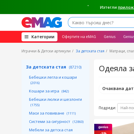
Изтегли
прилож
(open
Kатегории
Офертите на eMAG
Genius
Geniu
megamenu)
Играчки & Детски артикули
За детската стая
Матраци, спа
Одеяла за
За детската стая
(87210)
Бебешки легла и кошари
(2016)
Очаквана дат
Кошари за игра
(842)
Бебешки люлки и шезлонги
(1755)
Подреди:
Най-по
Маси за повиване
(1111)
Системи за сигурност
(12860)
Мебели за детска стая
-9%