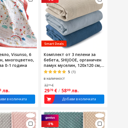
Smart Deals
яло, Visunso, 6
Комплект от 3 пелени за
н, многоцветно,
бебета, SHIJOOE, органичен
за 0-1 година
памук муселин, 120x120 см,
тънък, дишащ и
5
(1)
абсорбиращ, машинно
.
в наличност
пране, против акари,
32
€
91
антистатичен, мек и удобен,
лв.
29
€
/
58
лв.
3
70
09
за новородени до малки
деца, сив/циан
ави в количката
Добави в количката
-8%