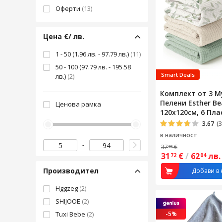
Оферти
(13)
Цена €/ лв.
1 - 50 (1.96 лв. - 97.79 лв.)
(11)
50 - 100 (97.79 лв. - 195.58
Smart Deals
лв.)
(2)
Комплект от 3 М
Пелени Esther Be
Ценова рамка
120x120см, 6 Пла
Многоцветен Зе
3.67
(3
в наличност
37
€
33
31
€
/
62
лв.
72
04
Производител
Добави в 
Hggzeg
(2)
SHIJOOE
(2)
Tuxi Bebe
(2)
-5%