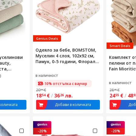
Genius Deals
Smart Deals
Одеяло за бебе, BOMSTOM,
Муселин 4 слоя, 102x92 см,
уселинови
Комплект о
Памук, 0-5 години, Флорален
auty,
пелени от п
модел, Розово
ста,
Fain Mioriti
лен
памучен мус
в наличност
)
см, меки и
в наличност
-10% отстъпка с ваучер
20
€
28
€
84
28
18
€
/
36
лв.
24
€
/
48
54
26
55
0
количката
Добави в количката
Доб
-20%
-20%