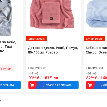
Smart Deals
Smart Deals
 за бебе,
о, Tuxi
Детско одеяло, Poofi, Памук,
Бебешко пл
иво
80х100см, Розово
Chicco, Ocea
в наличност
в наличност
 ваучер
117
€
102
€
75
94
93
€
/
183
лв.
82
€
/
16
91
67
10
количката
Добави в количката
Доб
а