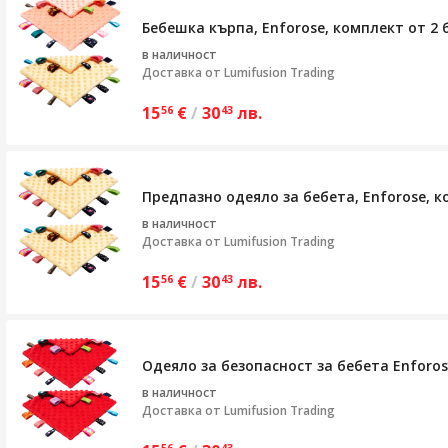
Бебешка кърпа, Enforose, комплект от 2 
в наличност
Доставка от
Lumifusion Trading
15
€
/
30
лв.
56
43
Предпазно одеяло за бебета, Enforose, к
в наличност
Доставка от
Lumifusion Trading
15
€
/
30
лв.
56
43
Одеяло за безопасност за бебета Enforos
в наличност
Доставка от
Lumifusion Trading