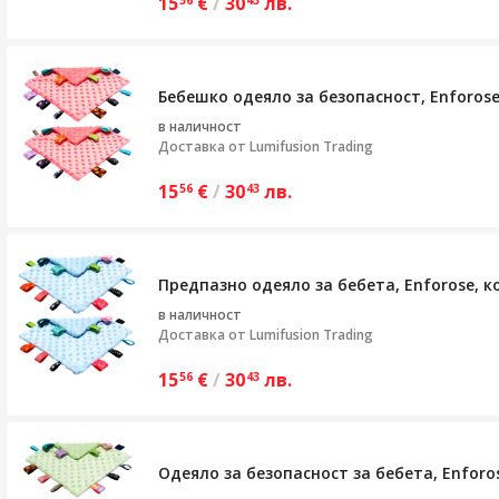
15
€
/
30
лв.
56
43
Бебешко одеяло за безопасност, Enforose
в наличност
Доставка от
Lumifusion Trading
15
€
/
30
лв.
56
43
Предпазно одеяло за бебета, Enforose, к
в наличност
Доставка от
Lumifusion Trading
15
€
/
30
лв.
56
43
Одеяло за безопасност за бебета, Enforo