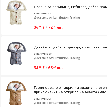
Пелена за повиване, Enforose, дебел пол
в наличност
Доставка от
Lumifusion Trading
36
€
/
72
лв.
83
03
Дизайн от дебела прежда, одеяло за пле
в наличност
Доставка от
Lumifusion Trading
34
€
/
68
лв.
88
22
Горно одеяло от акрилни влакна, плетено
приключения на открито на бебета (мн
в наличност
Доставка от
Lumifusion Trading