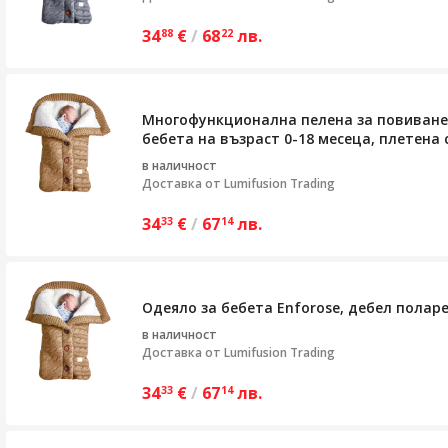
34
€
/
68
лв.
88
22
Многофункционална пелена за повиване 
бебета на възраст 0-18 месеца, плетена с
в наличност
Доставка от
Lumifusion Trading
34
€
/
67
лв.
33
14
Одеяло за бебета Enforose, дебел полар
в наличност
Доставка от
Lumifusion Trading
34
€
/
67
лв.
33
14