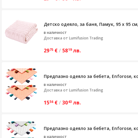
Детско одеяло, за баня, Памук, 95 х 95 см
в наличност
Доставка от
Lumifusion Trading
29
€
/
58
лв.
75
19
Предпазно одеяло за бебета, Enforose, к
в наличност
Доставка от
Lumifusion Trading
15
€
/
30
лв.
56
43
Предпазно одеяло за бебета, Enforose, к
в наличност