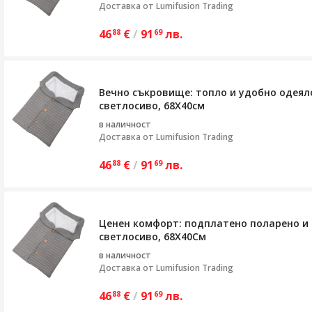
Доставка от
Lumifusion Trading
46
€
/
91
лв.
88
69
Вечно съкровище: топло и удобно одеяло
светлосиво, 68X40см
в наличност
Доставка от
Lumifusion Trading
46
€
/
91
лв.
88
69
Ценен комфорт: подплатено поларено и 
светлосиво, 68X40См
в наличност
Доставка от
Lumifusion Trading
46
€
/
91
лв.
88
69