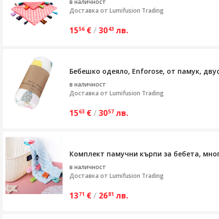
в наличност
Доставка от
Lumifusion Trading
15
€
/
30
лв.
56
43
Бебешко одеяло, Enforose, от памук, дв
в наличност
Доставка от
Lumifusion Trading
15
€
/
30
лв.
63
57
Комплект памучни кърпи за бебета, мно
в наличност
Доставка от
Lumifusion Trading
13
€
/
26
лв.
71
81