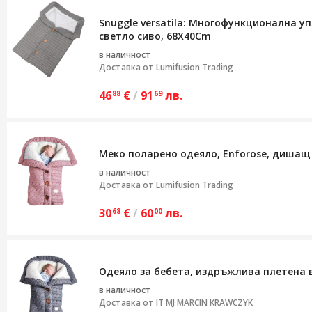
Snuggle versatila: Многофункционална уп
светло сиво, 68X40Cm
в наличност
Доставка от
Lumifusion Trading
46
€
/
91
лв.
88
69
Меко поларено одеяло, Enforose, дишащ
в наличност
Доставка от
Lumifusion Trading
30
€
/
60
лв.
68
00
Одеяло за бебета, издръжлива плетена в
в наличност
Доставка от
IT MJ MARCIN KRAWCZYK