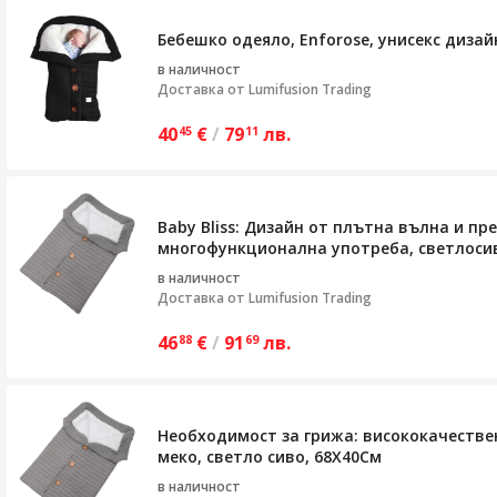
Бебешко одеяло, Enforose, унисекс дизай
в наличност
Доставка от
Lumifusion Trading
40
€
/
79
лв.
45
11
Baby Bliss: Дизайн от плътна вълна и пр
многофункционална употреба, светлосив
в наличност
Доставка от
Lumifusion Trading
46
€
/
91
лв.
88
69
Необходимост за грижа: висококачествен
меко, светло сиво, 68X40См
в наличност