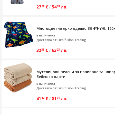
27
€
/
54
лв.
96
68
Многоцветно ярко одеяло BGHYHYHI, 120x
в наличност
Доставка от
Lumifusion Trading
32
€
/
63
лв.
33
23
Муселинови пелени за повиване за новор
бебешко парти
в наличност
Доставка от
Lumifusion Trading
41
€
/
81
лв.
42
01