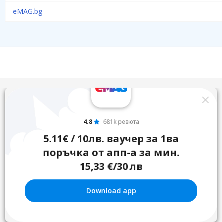
eMAG.bg
4.8
681k ревюта
5.11€ / 10лв. ваучер за 1ва
поръчка от апп-а за мин.
15,33 €/30 лв
Download app