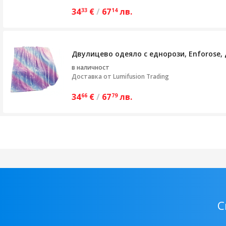
34
€
/
67
лв.
33
14
Двулицево одеяло с еднорози, Enforose,
в наличност
Доставка от
Lumifusion Trading
34
€
/
67
лв.
66
79
С