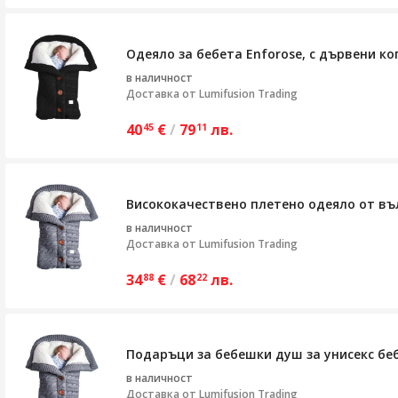
Одеяло за бебета Enforose, с дървени ко
в наличност
Доставка от
Lumifusion Trading
40
€
/
79
лв.
45
11
Висококачествено плетено одеяло от въл
в наличност
Доставка от
Lumifusion Trading
34
€
/
68
лв.
88
22
Подаръци за бебешки душ за унисекс бебе
в наличност
Доставка от
Lumifusion Trading