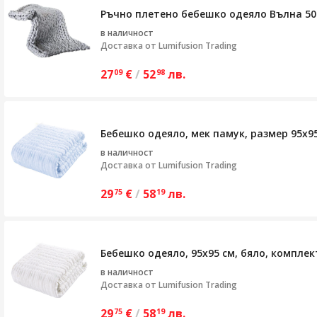
Ръчно плетено бебешко одеяло Вълна 50 
в наличност
Доставка от
Lumifusion Trading
27
€
/
52
лв.
09
98
Бебешко одеяло, мек памук, размер 95x95
в наличност
Доставка от
Lumifusion Trading
29
€
/
58
лв.
75
19
Бебешко одеяло, 95x95 см, бяло, компле
в наличност
Доставка от
Lumifusion Trading
29
€
/
58
лв.
75
19