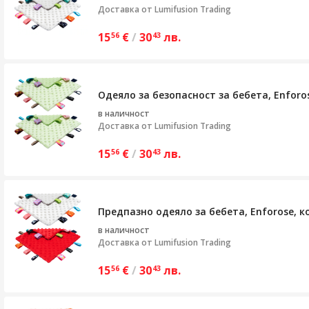
Доставка от
Lumifusion Trading
15
€
/
30
лв.
56
43
Одеяло за безопасност за бебета, Enforo
в наличност
Доставка от
Lumifusion Trading
15
€
/
30
лв.
56
43
Предпазно одеяло за бебета, Enforose, к
в наличност
Доставка от
Lumifusion Trading
15
€
/
30
лв.
56
43