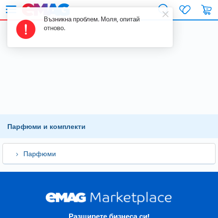
Т
Възникна проблем. Моля, опитай
(mobile) Open s
отново.
Парфюми и комплекти
Парфюми
Разширете бизнеса си!