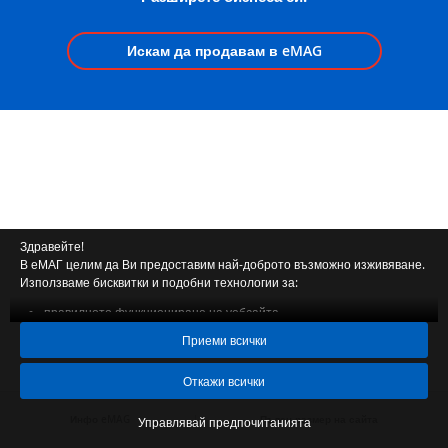
Искам да продавам в eMAG
Здравейте!
В еМАГ целим да Ви предоставим най-доброто възможно изживяване.
Използваме бисквитки и подобни технологии за:
правилното функциониране на уебсайта,
анализ на представянето и
Приеми всички
персонализирана реклама.
С натискането на бутона "Приемам всички" Вие се съгласявате
Откажи всички
Вашите данни (като активност на сайта и информация за
устройството) да бъдат използвани от нас и нашите партньори за
Инфо eMAG
|
Пълен размер на сайта
Управлявай предпочитанията
гореспоменатите цели. Ако изберете "Отхвърли всички" ние ще