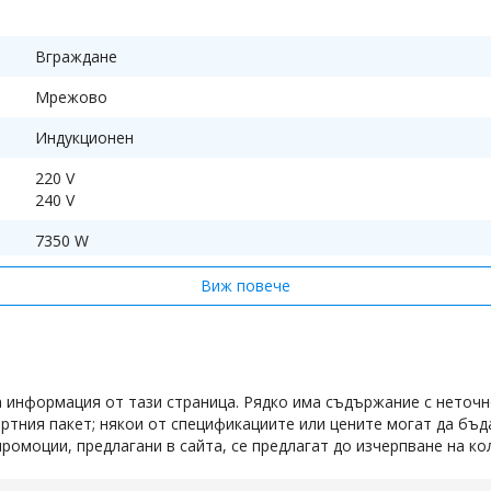
Вграждане
Мрежово
Индукционен
илтър
220 V
240 V
здухът
7350 W
,
Тъч скрийн
Виж повече
ъти за
Горно
Клас A+
а информация от тази страница. Рядко има съдържание с неточн
Стъкло
артния пакет; някои от спецификациите или цените могат да бъ
Часовник
ромоции, предлагани в сайта, се предлагат до изчерпване на ко
Безопасен за деца