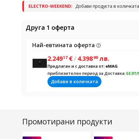
ELECTRO-WEEKEND:
Добави продукта в количката
вторият продукт не е част о
продуктите, които са част о
Друга 1 оферта
Най-евтината оферта
2.249
€
/
4.398
лв.
17
99
Предлаган и с доставка от:
eMAG
приблизителен период за Доставка:
БЕЗП
Добави в количката
Промотирани продукти