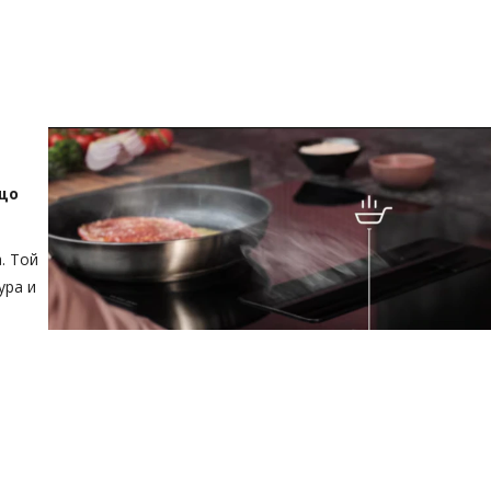
-що
. Той
ура и
месо.