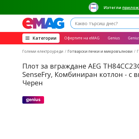
котлон - с вграден абсорбатор, Flexi 
Изтегли
прилож
Booster, Функция Bridge, Черен
(open
Kатегории
Офертите на eMAG
Genius
Geniu
megamenu)
Големи електроуреди
Готварски печки и микровълнови
Г
Плот за вграждане AEG TH84CC23C
SenseFry, Комбиниран котлон - с вг
Черен