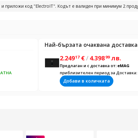
 и приложи код "ElectroIT". Кодът е валиден при минимум 2 прод
т същата кампния, а от друга , може да приложиш и втория код 
т съответната кампания. По този начин могат да бъдат използва
Най-бързата очаквана доставк
2.249
€
/
4.398
лв.
17
99
Предлаган и с доставка от:
eMAG
ЛАТНА
приблизителен период за Доставка:
Добави в количката