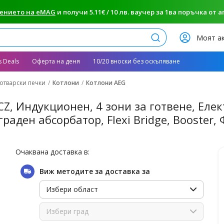
Bridge,
ението на eMAG
и получи 5.11€ / 10 лв. ваучер за 1ва поръчка от апп
Търси
Моят а
s Deals
Оферта на деня
10/20 вноски без оскъпяване
отварски печки
Котлони
Котлони AEG
Z, Индукционен, 4 зони за готвене, Еле
раден абсорбатор, Flexi Bridge, Booster,
Очаквана доставка в:
Виж методите за доставка за
Избери област
Избери град