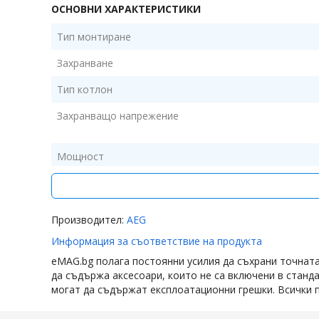
ОСНОВНИ ХАРАКТЕРИСТИКИ
Тип монтиране
Захранване
Дълготраен въглероден филтър. Може да се
Тип котлон
почиства и използва многократно.
Филтърът за мазнини и дълготрайният въглероден ф
Захранващо напрежение
се почистват лесно в съдомиялна машина, така че въ
във вашата кухня ще остане чист, а вентилаторът ще
Мощност
работи с пълен капацитет по-дълго. След почистване
Тип контролен панел
въглеродните филтри могат да се регенерират до 8 п
удължен живот до 3 години.
Разположение на контролния панел
Производител:
AEG
Клас на енергийна ефективност
Информация за съответствие на продукта
eMAG.bg полага постоянни усилия да съхрани точнат
Материал
да съдържа аксесоари, които не са включени в станд
Функции
могат да съдържат експлоатационни грешки. Всички п