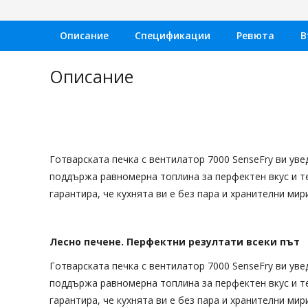
Bridge, Черен
Bridge, Черен
Описание
Спецификации
Ревюта
В
Описание
Готварската печка с вентилатор 7000 SenseFry ви ув
поддържа равномерна топлина за перфектен вкус и т
гарантира, че кухнята ви е без пара и хранителни мир
Лесно печене. Перфектни резултати всеки път
Готварската печка с вентилатор 7000 SenseFry ви ув
поддържа равномерна топлина за перфектен вкус и т
гарантира, че кухнята ви е без пара и хранителни мир