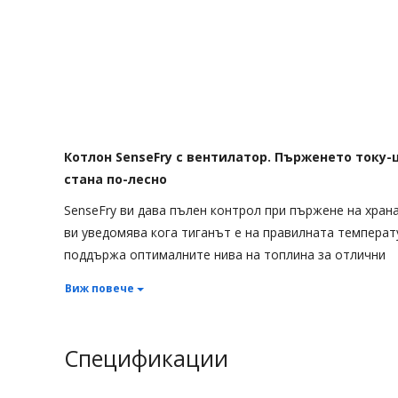
Котлон SenseFry с вентилатор. Пърженето току
стана по-лесно
SenseFry ви дава пълен контрол при пържене на храна
ви уведомява кога тиганът е на правилната температ
поддържа оптималните нива на топлина за отлични
резултати. Не са необходими корекции по време на
Виж повече
пържене. Край на изгорялата храна или препеченото 
Спецификации