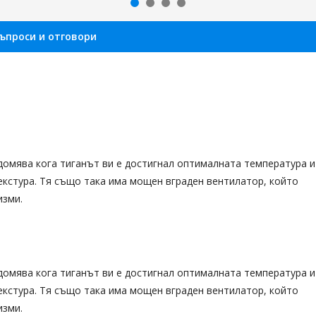
ъпроси и отговори
едомява кога тиганът ви е достигнал оптималната температура и
екстура. Тя също така има мощен вграден вентилатор, който
изми.
едомява кога тиганът ви е достигнал оптималната температура и
екстура. Тя също така има мощен вграден вентилатор, който
изми.