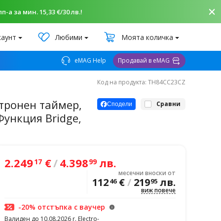
-а за мин. 15,33 €/30 лв.!
каунт
Любими
Моята количка
eMAG Help
Продавай в eMAG
Код на продукта: TH84CC23CZ
ктронен таймер,
Сравни
Сподели
 Функция Bridge,
2.249
€
/
4.398
лв.
17
99
месечни вноски от
112
€
/
219
лв.
46
95
виж повече
-20% отстъпка с ваучер
Валиден до 10.08.2026 r. Electro-