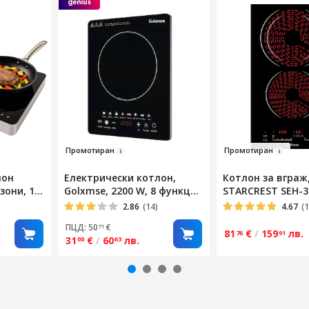
Промоти
ран
Пр
о
мотиран
лон
Електрически котлон,
Котлон за вгра
 зони, 10
Golxmse, 2200 W, 8 функции
STARCREST SEH-3
 60–
за готвене, smart touch,
Витрокерамика, 
2.86
(14)
4.67
(1
 мин,
ултратънък дизайн, черен,
зони за готвене,
ПЦД: 50
€
71
ние,
35x28x6 cm
на мощност, Се
81
€
/
159
лв.
76
91
31
€
/
60
лв.
00
63
ца,
управление, Тай
Черно стъкло
тен,