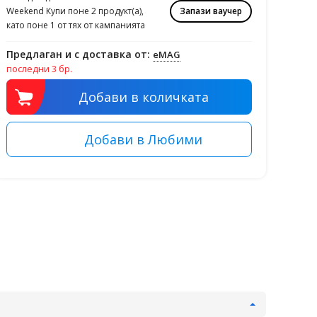
Weekend Купи поне 2 продукт(а),
Запази ваучер
като поне 1 от тях от кампанията
Предлаган и с доставка от:
eMAG
последни 3 бр.
Добави в количката