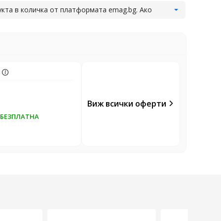
укта в количка от платформата emag.bg. Ако
в същата поръчка. Всеки код важи само за
ни и двата кода.
Виж повече
а
Виж всички оферти
БЕЗПЛАТНА