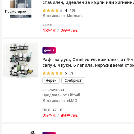
стабилен, идеален за кърпи или хигиенни
4
(10)
Пр
о
мотиран
Доставка от
Mormark
16
€
99
13
€
/
26
лв.
62
64
Рафт за душ, Omelivon®, комплект от 9 ч
сапун, 4 куки, 6 лепила, неръждаема сто
5
(7)
Черен
Сребрист
в наличност
Предлаган от
LiftSail
Доставка от eMAG
ПЦД: 47
€
02
25
€
/
49
лв.
25
38