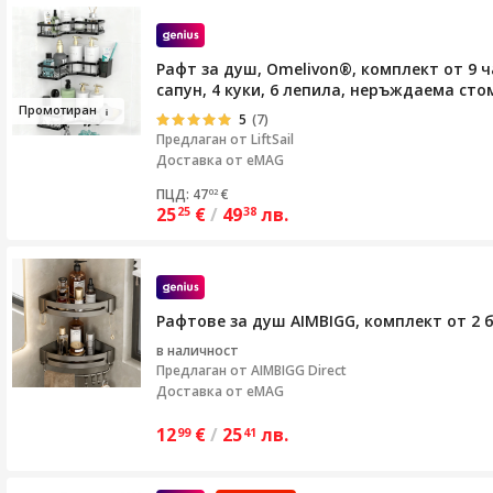
Рафт за душ, Omelivon®, комплект от 9 ч
сапун, 4 куки, 6 лепила, неръждаема сто
Про
мо
тира
н
5
(7)
Предлаган от
LiftSail
Доставка от eMAG
ПЦД: 47
€
02
25
€
/
49
лв.
25
38
Рафтове за душ AIMBIGG, комплект от 2 б
в наличност
Предлаган от
AIMBIGG Direct
Доставка от eMAG
12
€
/
25
лв.
99
41