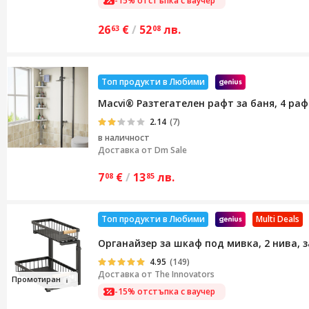
-15% отстъпка с ваучер
26
€
/
52
лв.
63
08
Топ продукти в Любими
Macvi® Разтегателен рафт за баня, 4 рафт
2.14
(7)
в наличност
Доставка от
Dm Sale
7
€
/
13
лв.
08
85
Топ продукти в Любими
Multi Deals
Органайзер за шкаф под мивка, 2 нива, з
4.95
(149)
Доставка от
The Innovators
Про
мот
иран
-15% отстъпка с ваучер