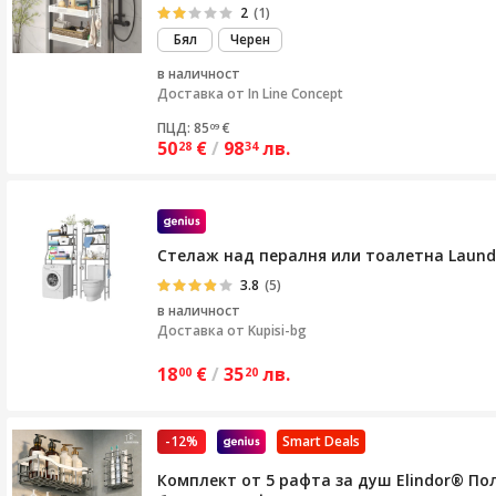
2
(1)
Бял
Черен
в наличност
Доставка от
In Line Concept
ПЦД: 85
€
09
50
€
/
98
лв.
28
34
Стелаж над пералня или тоалетна Laundr
3.8
(5)
в наличност
Доставка от
Kupisi-bg
18
€
/
35
лв.
00
20
-12%
Smart Deals
Комплект от 5 рафта за душ Elindor® Пол