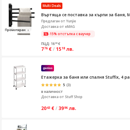
Multi Deals
Въртяща се поставка за кърпи за баня, 
Предлаган от
Yunjie
Доставка от eMAG
Промо
т
ир
ан
-15% отстъпка с ваучер
ПЦД: 16
€
59
7
€
/
15
лв.
76
18
Етажерка за баня или спалня Stuffix, 4 ра
5
(3)
в наличност
Доставка от
Stuff Shop
20
€
/
39
лв.
43
96