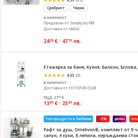
4.59
(37)
Сребрист
Черен
в наличност
Предлаган от
Simply Joy FBE
Доставка от eMAG
24
€
/
47
лв.
39
70
Етажерка за баня, Кухня, Балкон, Ъглова,
4.33
(3)
в наличност
Доставка от
FOTOFUN CLUB
ПЦД: 27
€
63
13
€
/
25
лв.
00
43
Топ продукти в Любими
-5%
Sma
Рафт за душ, Omelivon®, комплект от 9 ч
сапун, 4 куки, 6 лепила, неръждаема сто