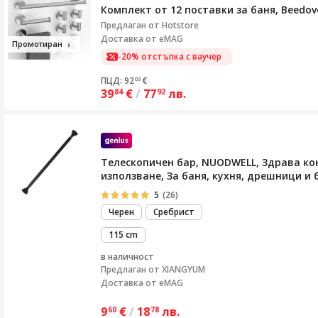
Комплект от 12 поставки за баня, Beedov
Предлаган от
Hotstore
Доставка от eMAG
Промотира
н
-20% отстъпка с ваучер
ПЦД: 92
€
03
39
€
/
77
лв.
84
92
Телескопичен бар, NUODWELL, Здрава кон
използване, За баня, кухня, дрешници и
5
(26)
Черен
Сребрист
115 cm
в наличност
Предлаган от
XIANGYUM
Доставка от eMAG
9
€
/
18
лв.
60
78