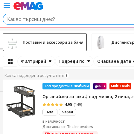
Поставки и аксесоари за баня
Диспенсъ
Филтрирай
Подреди по
Очаквана дата 
Как са подредени резултатите
Топ продукти в Любими
Multi Deals
Органайзер за шкаф под мивка, 2 нива, з
4.95
(149)
Бял
Черен
в наличност
Доставка от
The Innovators