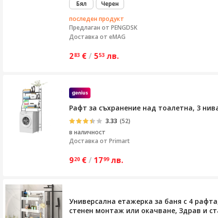
Бял
Черен
последен продукт
Предлаган от
PENGDSK
Доставка от eMAG
2
€
/
5
лв.
83
53
Рафт за съхранение над тоалетна, 3 нива
3.33
(52)
в наличност
Доставка от
Primart
9
€
/
17
лв.
20
99
Универсална етажерка за баня с 4 рафт
стенен монтаж или окачване, Здрав и ста