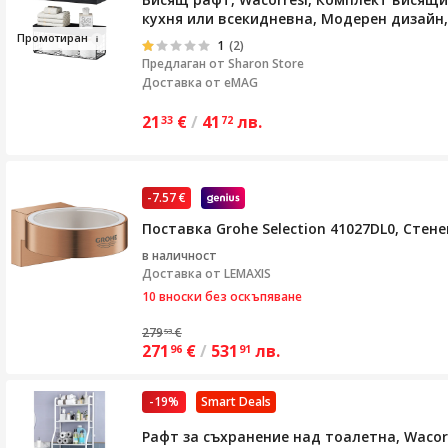
кухня или всекидневна, Модерен дизайн, 
Промо
тиран
1
(2)
Предлаган от
Sharon Store
Доставка от eMAG
21
€
/
41
лв.
33
72
-7.57 €
Поставка Grohe Selection 41027DL0, Сте
в наличност
Доставка от
LEMAXIS
10 вноски без оскъпяване
279
€
53
271
€
/
531
лв.
96
91
-19%
Smart Deals
Рафт за съхранение над тоалетна, Wacorr