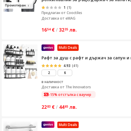
Промот
иран
1
(1)
Предлаган от
Cooctiles
Доставка от eMAG
16
€
/
32
лв.
54
35
Multi Deals
Рафт за душ с рафт и държач за сапун и 
4.93
(41)
2
6
в наличност
Доставка от
The Innovators
-15% отстъпка с ваучер
22
€
/
44
лв.
83
65
Multi Deals