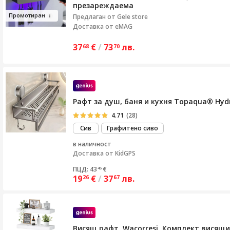
презареждаема
Пром
отиран
Предлаган от
Gele store
Доставка от eMAG
37
€
/
73
лв.
68
70
Рафт за душ, баня и кухня Topaqua® Hydr
4.71
(28)
Сив
Графитено сиво
в наличност
Доставка от
KidGPS
ПЦД: 43
€
45
19
€
/
37
лв.
26
67
Висящ рафт, Wacorresi, Комплект висящи