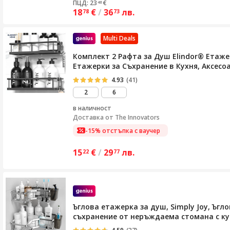
ПЦД: 23
€
48
18
€
/
36
лв.
78
73
Multi Deals
Комплект 2 Рафта за Душ Elindor® Етажер
Етажерки за Съхранение в Кухня, Аксесоари
4.93
(41)
2
6
в наличност
Доставка от
The Innovators
-15% отстъпка с ваучер
15
€
/
29
лв.
22
77
Ъглова етажерка за душ, Simply Joy, Ъгл
съхранение от неръждаема стомана с кук