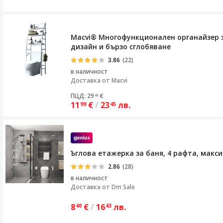
Macvi® Многофункционален органайзер з
дизайн и бързо сглобяване
3.86
(22)
в наличност
Доставка от
Macvi
ПЦД: 29
€
41
11
€
/
23
лв.
99
45
Ъглова етажерка за баня, 4 рафта, макс
2.86
(28)
в наличност
Доставка от
Dm Sale
8
€
/
16
лв.
40
43