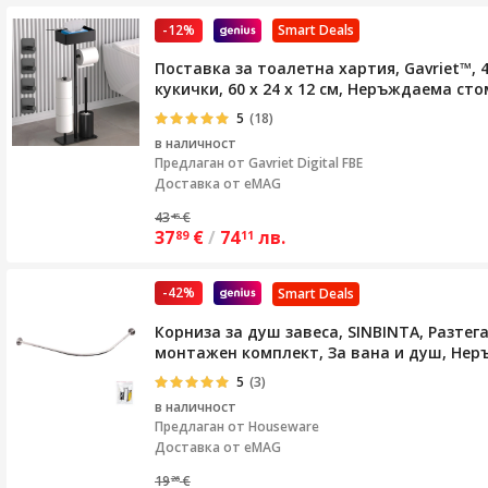
-12%
Smart Deals
Поставка за тоалетна хартия, Gavriet™, 
кукички, 60 x 24 x 12 см, Неръждаема ст
5
(18)
в наличност
Предлаган от
Gavriet Digital FBE
Доставка от eMAG
43
€
45
37
€
/
74
лв.
89
11
-42%
Smart Deals
Корниза за душ завеса, SINBINTA, Разте
монтажен комплект, За вана и душ, Нер
5
(3)
в наличност
Предлаган от
Houseware
Доставка от eMAG
19
€
26