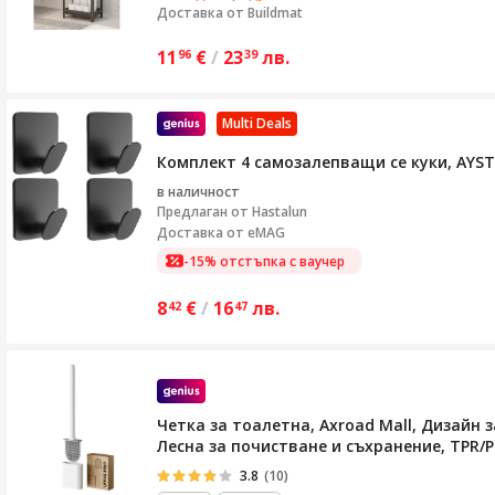
Доставка от
Buildmat
11
€
/
23
лв.
96
39
Multi Deals
Комплект 4 самозалепващи се куки, AYST
в наличност
Предлаган от
Hastalun
Доставка от eMAG
-15% отстъпка с ваучер
8
€
/
16
лв.
42
47
Четка за тоалетна, Axroad Mall, Дизайн
Лесна за почистване и съхранение, TPR/P
3.8
(10)