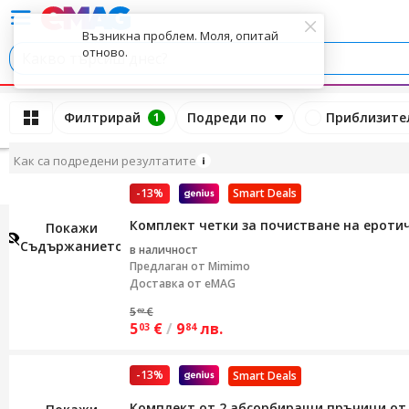
Възникна проблем. Моля, опитай
отново.
Филтрирай
Подреди по
Приблизител
Назад
1
Как са подредени резултатите
-13%
Smart Deals
Комплект четки за почистване на ероти
Покажи
Съдържанието
в наличност
Предлаган от
Mimimo
Доставка от eMAG
5
€
82
5
€
/
9
лв.
03
84
-13%
Smart Deals
Комплект от 2 абсорбиращи пръчици от 