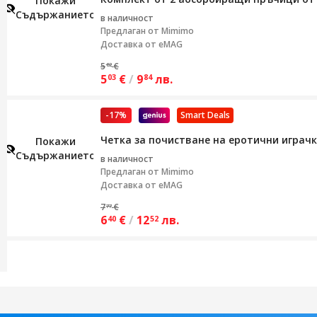
Покажи
Съдържанието
в наличност
Предлаган от
Mimimo
Доставка от eMAG
5
€
82
5
€
/
9
лв.
03
84
-17%
Smart Deals
Четка за почистване на еротични играчк
Покажи
Съдържанието
в наличност
Предлаган от
Mimimo
Доставка от eMAG
7
€
77
6
€
/
12
лв.
40
52