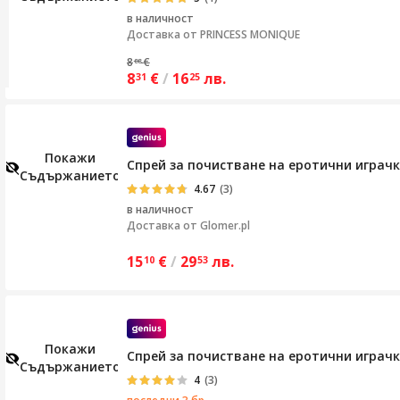
в наличност
Доставка от
PRINCESS MONIQUE
8
€
88
8
€
/
16
лв.
31
25
Покажи
Спрей за почистване на еротични играчки
Съдържанието
4.67
(3)
в наличност
Доставка от
Glomer.pl
15
€
/
29
лв.
10
53
Покажи
Спрей за почистване на еротични играчки
Съдържанието
4
(3)