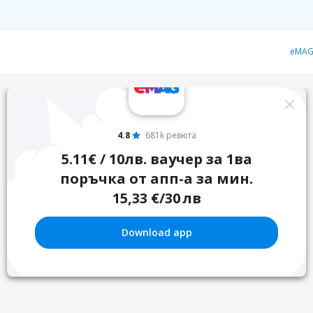
eMAG
4.8
681k ревюта
5.11€ / 10лв. ваучер за 1ва
поръчка от апп-а за мин.
15,33 €/30 лв
Download app