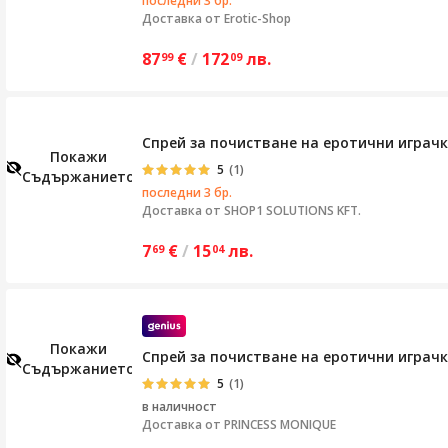
последни 3 бр.
Доставка от
Erotic-Shop
87
€
/
172
лв.
99
09
Спрей за почистване на еротични играчки
Покажи
5
(1)
Съдържанието
последни 3 бр.
Доставка от
SHOP1 SOLUTIONS KFT.
7
€
/
15
лв.
69
04
Покажи
Спрей за почистване на еротични играчки 
Съдържанието
5
(1)
в наличност
Доставка от
PRINCESS MONIQUE