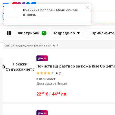
Възникна проблем. Моля, опитай
отново.
Филтрирай
Подреди по
Приблизител
Назад
1
Как са подредени резултатите
Покажи
Почистващ разтвор за кожа Rise Up 24ml
Съдържанието
4
(1)
в наличност
Доставка от
Ermart
22
€
/
44
лв.
62
24