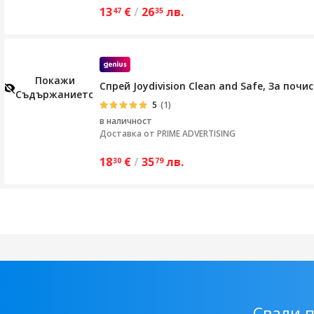
13
€
/
26
лв.
47
35
Покажи
Спрей Joydivision Clean and Safe, За почи
Съдържанието
5
(1)
в наличност
Доставка от
PRIME ADVERTISING
18
€
/
35
лв.
30
79
Свали 