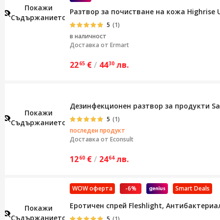
Покажи
Разтвор за почистване на кожа Highrise Ul
Съдържанието
5
(1)
в наличност
Доставка от
Ermart
22
€
/
44
лв.
65
30
Дезинфекционен разтвор за продукти Sati
Покажи
5
(1)
Съдържанието
последен продукт
Доставка от
Econsult
12
€
/
24
лв.
60
64
WOW оферта
-6%
Smart Deals
Еротичен спрей Fleshlight, Антибактериа
Покажи
Съдържанието
5
(1)