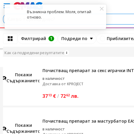
Възникна проблем. Моля, опитай
отново.
Филтрирай
Подреди по
Приблизител
Назад
1
Как са подредени резултатите
Почистващ препарат за секс играчки INT
Покажи
в наличност
Съдържанието
Доставка от
KPROJECT
37
€
/
72
лв.
13
62
Почистващ препарат за мастурбатор EAS
Покажи
в наличност
Съдържанието