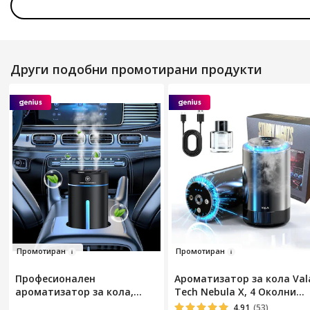
Други подобни промотирани продукти
Пром
от
и
ран
Пр
о
мотиран
Професионален
Ароматизатор за кола Val
ароматизатор за кола,
Tech Nebula X, 4 Околни
Hompany®, интелигентен
светлини, 4 Режима на
4.91
(53)