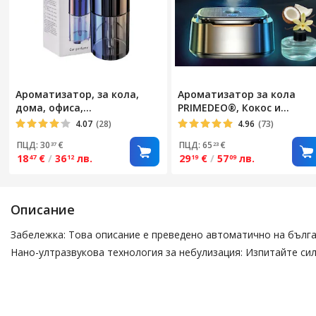
Ароматизатор, за кола,
Ароматизатор за кола
дома, офиса,
PRIMEDEO®️, Кокос и
акумулаторен, 4 нива на
Ванилия, Автоматично
4.07
(28)
4.96
(73)
мощност, включена
Включване/Изключване, 3
ПЦД: 30
€
ПЦД: 65
€
37
23
парфюмна есенция
Интелигентни Режима на
18
€
/
36
лв.
29
€
/
57
лв.
47
12
19
09
Дифузия, Издръжлива
Батерия, Професионален
Описание
Забележка: Това описание е преведено автоматично на бълга
Нано-ултразвукова технология за небулизация: Изпитайте си