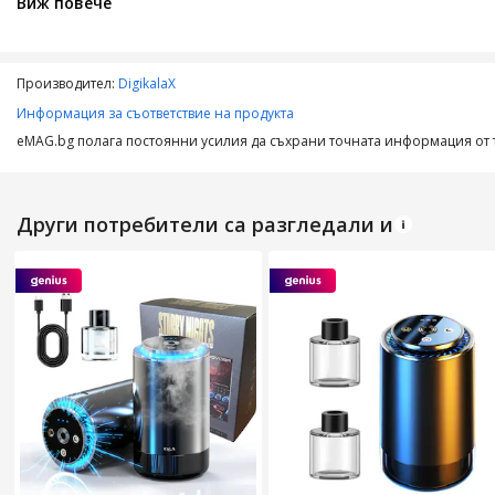
Виж повече
Съдържание пакет
Производител:
DigikalaX
Количество
Информация за съответствие на продукта
eMAG.bg полага постоянни усилия да съхрани точната информация от т
Цвят
Други потребители са разгледали и