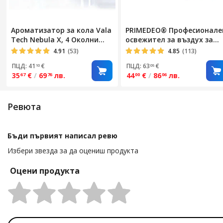
Ароматизатор за кола Vala
PRIMEDEO® Професионале
Tech Nebula X, 4 Околни
освежител за въздух за
светлини, 4 Режима на
кола, 2 пълнителя,
4.91
(53)
4.85
(113)
пръскане, Проекция на
интелигентен дифузер за
ПЦД: 41
€
ПЦД: 63
€
10
05
звезди, Автоматично
ароматерапия за кола,
35
€
/
69
лв.
44
€
/
86
лв.
67
76
00
06
включване/изключване,
звездна проекция,
Автомобилен дифузер за
амбиентно осветление,
ароматерапия, Съвместим
съвместим с етерични
Ревюта
с етерични масла, Atmos X
масла, компактен и
елегантен освежител за
въздух за кола
Бъди първият написал ревю
Избери звезда за да оцениш продукта
Оцени продукта
Rating: