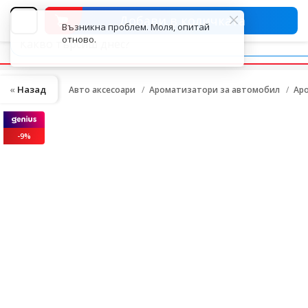
Добави в количката
Назад
Авто аксесоари
Ароматизатори за автомобил
Аро
-9%