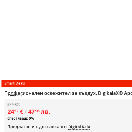
Smart Deals
Професионален освежител за въздух, DigikalaX® Аро
27
€
24
24
€
/
47
лв.
52
96
Спестяваш: 9%
Предлаган и с доставка от:
Digital Kala