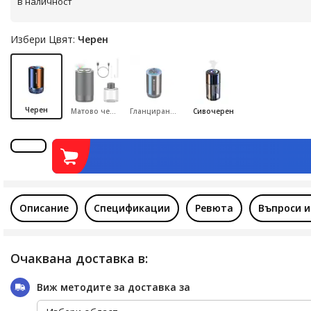
в наличност
Избери Цвят:
Черен
Черен
Матово черно
Гланцирано черно
Сивочерен
Описание
Спецификации
Ревюта
Въпроси и
Очаквана доставка в:
Виж методите за доставка за