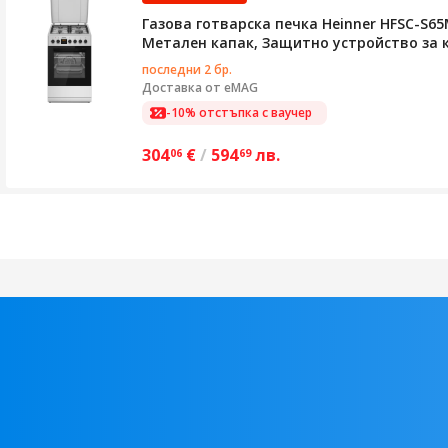
Газова готварска печка Heinner HFSC-S65
Метален капак, Защитно устройство за к
последни 2 бр.
Доставка от
eMAG
-10% отстъпка с ваучер
304
€
/
594
лв.
06
69