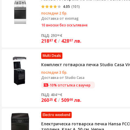
4.05
(101)
последни 2 бр.
Доставка от
evomag
10 вноски без оскъпяване
ПЦД: 293
€
99
218
€
/
428
лв.
87
07
Multi Deals
Комплект готварска печка Studio Casa Vi
последни 3 бр.
Доставка от
Studio Casa
-10% отстъпка с ваучер
ПЦД: 404
€
74
260
€
/
509
лв.
25
00
Electro weekend
Електрическа готварска печка Hansa FCC
топлина, Клас А, 50 см, Черна