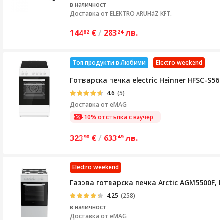
в наличност
Доставка от
ELEKTRO ÁRUHáZ KFT.
144
€
/
283
лв.
82
24
Топ продукти в Любими
Electro weekend
Готварска печка electric Heinner HFSC-S56
4.6
(5)
Доставка от
eMAG
-10% отстъпка с ваучер
323
€
/
633
лв.
90
49
Electro weekend
Газова готварска печка Arctic AGM5500F, 
4.25
(258)
в наличност
Доставка от
eMAG