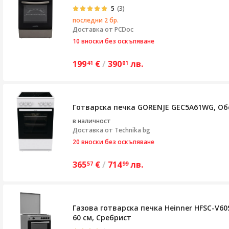
5
(3)
последни 2 бр.
Доставка от
PCDoc
10 вноски без оскъпяване
199
€
/
390
лв.
41
01
Готварска печка GORENJE GEC5A61WG, Обем
в наличност
Доставка от
Technika bg
20 вноски без оскъпяване
365
€
/
714
лв.
57
99
Газова готварска печка Heinner HFSC-V60
60 см, Сребрист