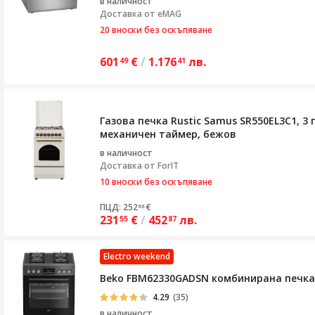
в наличност
Доставка от
eMAG
20 вноски без оскъпяване
601
€
/
1.176
лв.
49
41
Газова печка Rustic Samus SR550EL3C1, 3 
механичен таймер, бежов
в наличност
Доставка от
ForIT
10 вноски без оскъпяване
ПЦД: 252
€
68
231
€
/
452
лв.
55
87
Electro weekend
Beko FBM62330GADSN комбинирана печка, Г
4.29
(35)
в наличност