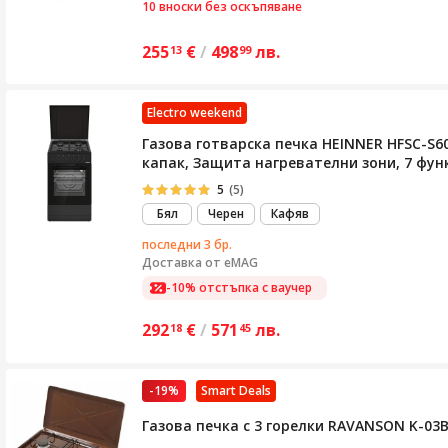
10 вноски без оскъпяване
255
€
/
498
лв.
13
99
Electro weekend
Газова готварска печка HEINNER HFSC-S6
капак, Защита нагревателни зони, 7 функ
5
(5)
Бял
Черен
Кафяв
последни 3 бр.
Доставка от
eMAG
-10% отстъпка с ваучер
292
€
/
571
лв.
18
45
-19%
Smart Deals
Газова печка с 3 горелки RAVANSON K-03