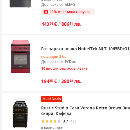
Доставка от
eMAG
-10% отстъпка с ваучер
443
€
/
866
лв.
04
51
Готварска печка NobelTek NLT 1065BD/G1,
последни 2 бр.
Доставка от
PCDoc
10 вноски без оскъпяване
194
€
/
380
лв.
35
12
Multi Deals
Rustic Studio Casa Verona Retro Brown В
скара, Кафява
3.7
(10)
в наличност