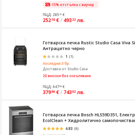
-15% отстъпка с ваучер
ПЦД: 285
€
81
252
€
/
493
лв.
18
22
Готварска печка Rustic Studio Casa Viva S
Антрацитно черно
1
(1)
последни 3 бр.
Доставка от
Studio Casa
20 вноски без оскъпяване
ПЦД: 647
€
00
379
€
/
743
лв.
90
02
Готварска печка Bosch HLS59D351, Електр
EcolClean + Хидролитично самопочистване
4.83
(6)