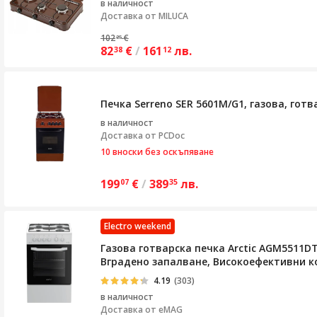
в наличност
Доставка от
MILUCA
102
€
25
82
€
/
161
лв.
38
12
Печка Serreno SER 5601M/G1, газова, гот
в наличност
Доставка от
PCDoc
10 вноски без оскъпяване
199
€
/
389
лв.
07
35
Electro weekend
Газова готварска печка Arctic AGM5511DT
Вградено запалване, Високоефективни ко
4.19
(303)
в наличност
Доставка от
eMAG