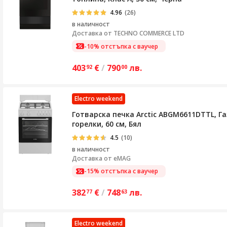
4.96
(26)
в наличност
Доставка от
TECHNO COMMERCE LTD
-10% отстъпка с ваучер
403
€
/
790
лв.
92
00
Electro weekend
Готварска печка Arctic ABGM6611DTTL, Га
горелки, 60 см, Бял
4.5
(10)
в наличност
Доставка от
eMAG
-15% отстъпка с ваучер
382
€
/
748
лв.
77
63
Electro weekend