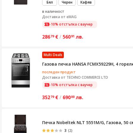
Бял
Черен
Кафяв
в наличност
Доставка от
eMAG
-10% отстъпка с ваучер
286
€
/
560
лв.
79
91
Multi Deals
Газова печка HANSA FCMX59229H, 4 горелк
последен продукт
Доставка от
TECHNO COMMERCE LTD
-10% отстъпка с ваучер
352
€
/
690
лв.
79
00
Печка Nobeltek NLT 5551M/G, Газова, 50 
3
(2)