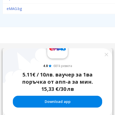
eMAG.bg
4.8
681k ревюта
5.11€ / 10лв. ваучер за 1ва
поръчка от апп-а за мин.
15,33 €/30 лв
Download app