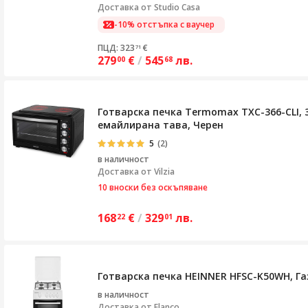
Доставка от
Studio Casa
-10% отстъпка с ваучер
ПЦД: 323
€
71
279
€
/
545
лв.
00
68
Готварска печка Termomax TXC-366-CLI, 
емайлирана тава, Черен
5
(2)
в наличност
Доставка от
Vilzia
10 вноски без оскъпяване
168
€
/
329
лв.
22
01
Готварска печка HEINNER HFSC-K50WH, Газ
в наличност
Доставка от
Flanco