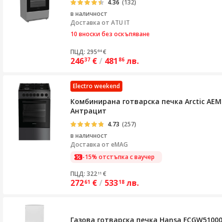
4.36
(132)
в наличност
Доставка от
ATU IT
10 вноски без оскъпяване
ПЦД: 295
€
64
246
€
/
481
лв.
37
86
Electro weekend
Комбинирана готварска печка Arctic AEM5
Антрацит
4.73
(257)
в наличност
Доставка от
eMAG
-15% отстъпка с ваучер
ПЦД: 322
€
11
272
€
/
533
лв.
61
18
Газова готварска печка Hansa FCGW510009,