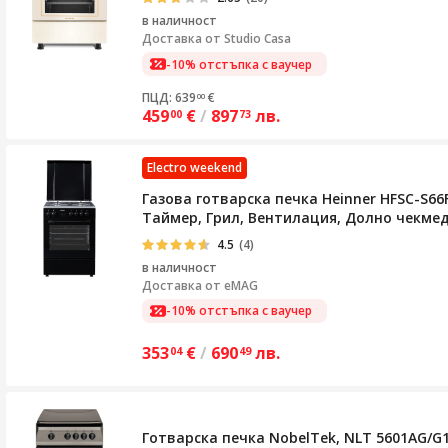
в наличност
Доставка от
Studio Casa
-10% отстъпка с ваучер
ПЦД: 639
€
00
459
€
/
897
лв.
00
73
Electro weekend
Газова готварска печка Heinner HFSC-S6
Таймер, Грил, Вентилация, Долно чекмед
4.5
(4)
в наличност
Доставка от
eMAG
-10% отстъпка с ваучер
353
€
/
690
лв.
04
49
Готварска печка NobelTek, NLT 5601AG/G1,