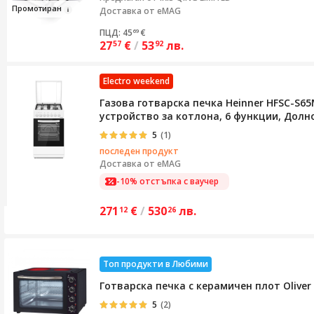
Промот
иран
Доставка от eMAG
ПЦД: 45
€
69
27
€
/
53
лв.
57
92
Electro weekend
Газова готварска печка Heinner HFSC-S65
устройство за котлона, 6 функции, Долно
5
(1)
последен продукт
Доставка от
eMAG
-10% отстъпка с ваучер
271
€
/
530
лв.
12
26
Топ продукти в Любими
Готварска печка с керамичен плот Oliver 
5
(2)