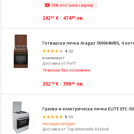
-15% отстъпка с ваучер
242
€
/
474
лв.
81
89
Готварска печка Aragaz SM664MBS, 4 котл
4
(2)
в наличност
Доставка от
ForIT
10 вноски без оскъпяване
202
€
/
396
лв.
70
45
Газова и електрическа печка ELITE EFC-5
5
(1)
последен продукт
Доставка от
Top electroniks 64 Eood