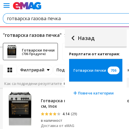
"готварска газова печка"
706 резултата.
Назад
Готварски печки
Повече категории
Резултати от категория:
(706 Продукта)
Филтрирай
Подреди по
Очаквана дата 
Готварски печки
706
Как са подредени резултатите
Повече категории
Готварска печка Beko FBGT62110DXO, 4 ко
см, Inox
4.14
(29)
в наличност
Доставка от
eMAG