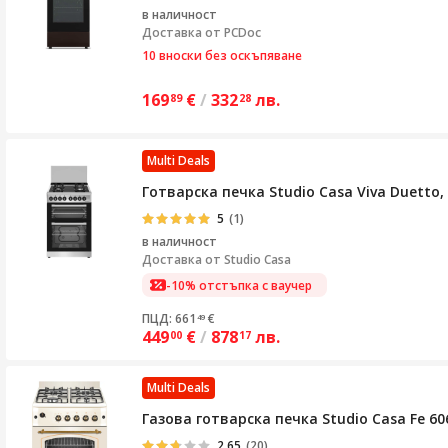
в наличност
Доставка от
PCDoc
10 вноски без оскъпяване
169
€
/
332
лв.
89
28
Multi Deals
Готварска печка Studio Casa Viva Duetto
5
(1)
в наличност
Доставка от
Studio Casa
-10% отстъпка с ваучер
ПЦД: 661
€
49
449
€
/
878
лв.
00
17
Multi Deals
Газова готварска печка Studio Casa Fe 6
2.65
(20)