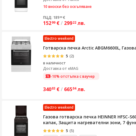
10 вноски без оскъпяване
ПЦД: 189
€
99
152
€
/
299
лв.
99
22
Electro weekend
Готварска печка Arctic ABGM6600L, Газова
5
(2)
в наличност
Доставка от
eMAG
-10% отстъпка с ваучер
340
€
/
665
лв.
03
04
Electro weekend
Газова готварска печка HEINNER HFSC-S6
капак, Защита нагревателни зони, 7 функ
5
(5)