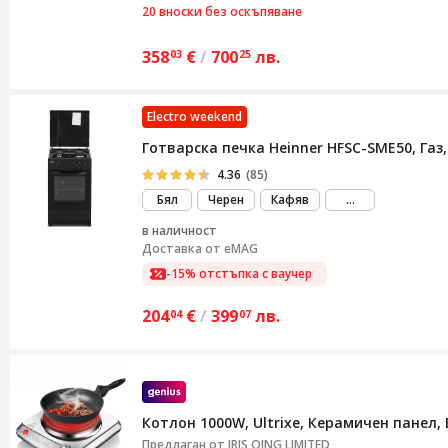
20 вноски без оскъпяване
358
€
/
700
лв.
03
25
Electro weekend
Готварска печка Heinner HFSC-SME50, Газ,
4.36
(85)
виж
Бял
Черен
Кафяв
...
повече
в наличност
Доставка от
eMAG
-15% отстъпка с ваучер
204
€
/
399
лв.
04
07
Котлон 1000W, Ultrixe, Керамичен панел
Предлаган от
IRIS QING LIMITED