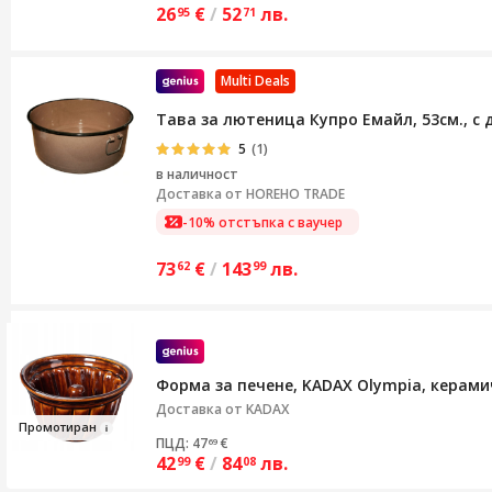
26
€
/
52
лв.
95
71
Multi Deals
Тава за лютеница Купро Емайл, 53см., с
5
(1)
в наличност
Доставка от
HOREHO TRADE
-10% отстъпка с ваучер
73
€
/
143
лв.
62
99
Форма за печене, KADAX Olympia, керамич
Доставка от
KADAX
Промоти
ран
ПЦД: 47
€
69
42
€
/
84
лв.
99
08