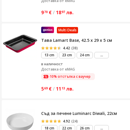
Доставка от
eMAG
9
€
/
18
лв.
70
97
Multi Deals
Тава Lamart Base, 42.5 x 29 x 5 см
4.42
(38)
виж
13 cm
23 cm
24 cm
...
повече
в наличност
Доставка от
eMAG
-10% отстъпка с ваучер
5
€
/
11
лв.
69
13
Съд за печене Luminarc Diwali, 22см
4.92
(24)
виж
18 cm
22 cm
26 cm
...