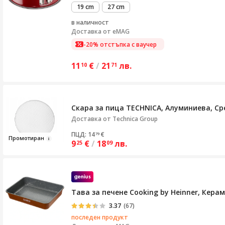
19 cm
27 cm
в наличност
Доставка от
eMAG
-20% отстъпка с ваучер
11
€
/
21
лв.
10
71
Скара за пица TECHNICA, Алуминиева, Ср
Доставка от
Technica Group
ПЦД: 14
€
79
Промоти
ра
н
9
€
/
18
лв.
25
09
Тава за печене Cooking by Heinner, Кера
3.37
(67)
последен продукт