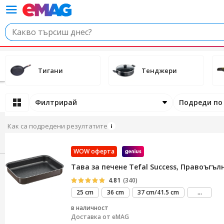
Тигани
Тенджери
Филтрирай
Подреди по
Как са подредени резултатите
WOW оферта
Тава за печене Tefal Success, Правоъгълн
4.81
(340)
виж
25 cm
36 cm
37 cm/41.5 cm
...
повече
в наличност
Доставка от
eMAG