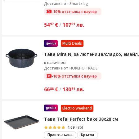
Доставка от
Smartx bg
-10% отстъпка с ваучер
54
€
/
107
лв.
97
51
Multi Deals
Тава Mira N, за лютеница/сладко, емайл,
в наличност
Доставка от
HOREHO TRADE
-10% отстъпка с ваучер
66
€
/
130
лв.
88
81
Electro weekend
Тава Tefal Perfect bake 38x28 см
4.69
(85)
Правоъгълна
Кръгла