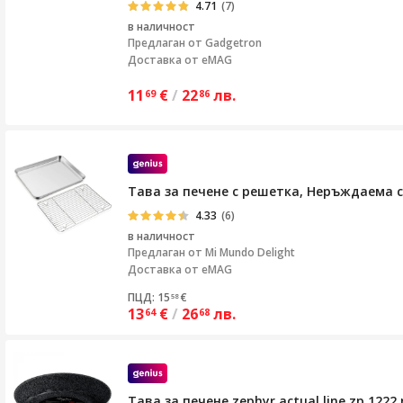
4.71
(7)
в наличност
Предлаган от
Gadgetron
Доставка от eMAG
11
€
/
22
лв.
69
86
Тава за печене с решетка, Неръждаема с
4.33
(6)
в наличност
Предлаган от
Mi Mundo Delight
Доставка от eMAG
ПЦД: 15
€
58
13
€
/
26
лв.
64
68
Тава за печене zephyr actual line zp 12