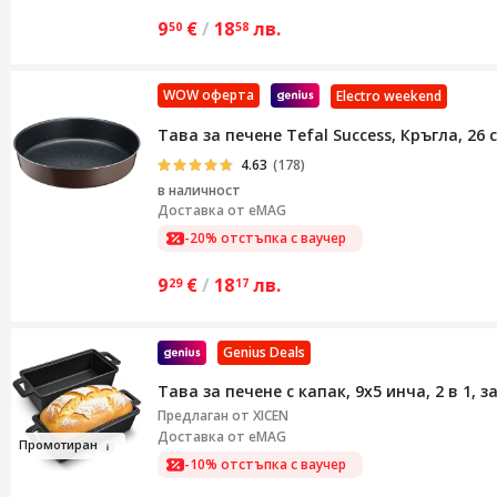
9
€
/
18
лв.
50
58
WOW оферта
Electro weekend
Тава за печене Tefal Success, Кръгла, 26 
4.63
(178)
в наличност
Доставка от
eMAG
-20% отстъпка с ваучер
9
€
/
18
лв.
29
17
Genius Deals
Тава за печене с капак, 9x5 инча, 2 в 1,
Предлаган от
XICEN
Доставка от eMAG
Промо
тиран
-10% отстъпка с ваучер