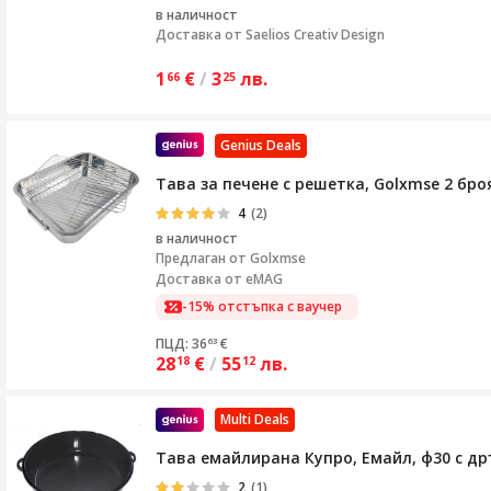
в наличност
Доставка от
Saelios Creativ Design
1
€
/
3
лв.
66
25
Genius Deals
Тава за печене с решетка, Golxmse 2 бро
4
(2)
в наличност
Предлаган от
Golxmse
Доставка от eMAG
-15% отстъпка с ваучер
ПЦД: 36
€
63
28
€
/
55
лв.
18
12
Multi Deals
Тава емайлирана Купро, Емайл, ф30 с др
2
(1)