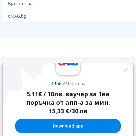
Връзка с нас
eMAG.bg
4.8
681k ревюта
5.11€ / 10лв. ваучер за 1ва
поръчка от апп-а за мин.
15,33 €/30 лв
Download app