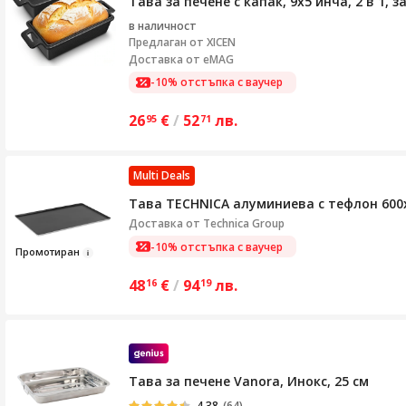
Тава за печене с капак, 9x5 инча, 2 в 1,
в наличност
Предлаган от
XICEN
Доставка от eMAG
-10% отстъпка с ваучер
26
€
/
52
лв.
95
71
Multi Deals
Тава TECHNICA алуминиева с тефлон 60
Доставка от
Technica Group
-10% отстъпка с ваучер
Промотир
ан
48
€
/
94
лв.
16
19
Тава за печене Vanora, Инокс, 25 см
4.38
(64)