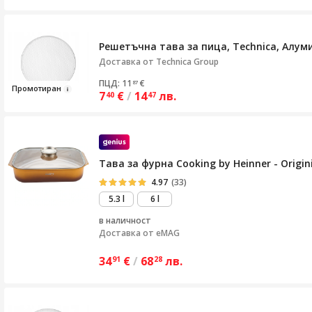
Решетъчна тава за пица, Technica, Алум
Доставка от
Technica Group
ПЦД: 11
€
87
Про
мо
тира
н
7
€
/
14
лв.
40
47
Тава за фурна Cooking by Heinner - Origin
4.97
(33)
5.3 l
6 l
в наличност
Доставка от
eMAG
34
€
/
68
лв.
91
28