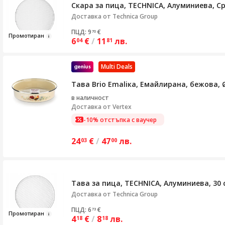
Скара за пица, TECHNICA, Алуминиева, С
Доставка от
Technica Group
ПЦД: 9
€
70
Промо
ти
ран
6
€
/
11
лв.
04
81
Multi Deals
Тава Brio Emaliкa, Емайлирана, бежова, 
в наличност
Доставка от
Vertex
-10% отстъпка с ваучер
24
€
/
47
лв.
03
00
Тава за пица, TECHNICA, Алуминиева, 30 
Доставка от
Technica Group
ПЦД: 6
€
73
Промот
ир
ан
4
€
/
8
лв.
18
18