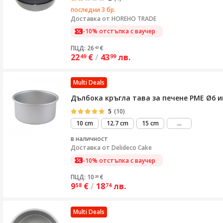
последни 3 бр.
Доставка от
HOREHO TRADE
-10% отстъпка с ваучер
ПЦД: 26
€
43
22
€
/
43
лв.
49
99
Multi Deals
Дълбока кръгла тава за печене PME Ø6 
5
(10)
виж
10 cm
12.7 cm
15 cm
...
повече
в наличност
Доставка от
Delideco Cake
-10% отстъпка с ваучер
ПЦД: 10
€
26
9
€
/
18
лв.
58
74
Multi Deals