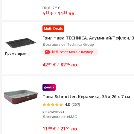
ПЦД: 7
€
45
5
€
/
11
лв.
82
38
Multi Deals
Грил тава TECHNICA, Алуминий/Тефлон, 
Доставка от
Technica Group
-10% отстъпка с ваучер
Про
моти
ран
42
€
/
82
лв.
01
16
Тава Schmitter, Керамика, 35 x 26 x 7 см
4.8
(207)
в наличност
Доставка от
eMAG
11
€
/
21
лв.
00
51