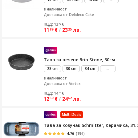
повече
в наличност
Доставка от
Delideco Cake
ПЦД: 12
€
72
11
€
/
23
лв.
89
25
Тава за печене Brio Stone, 30см
виж
28 cm
30 cm
34 cm
...
повече
в наличност
Доставка от
Vertex
ПЦД: 14
€
72
12
€
/
24
лв.
59
62
Multi Deals
Тава за козунак Schmitter, Керамика, 31.5
4.76
(196)