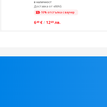
в наличност
Доставка от
eMAG
-10% отстъпка с ваучер
6
€
/
12
лв.
49
69