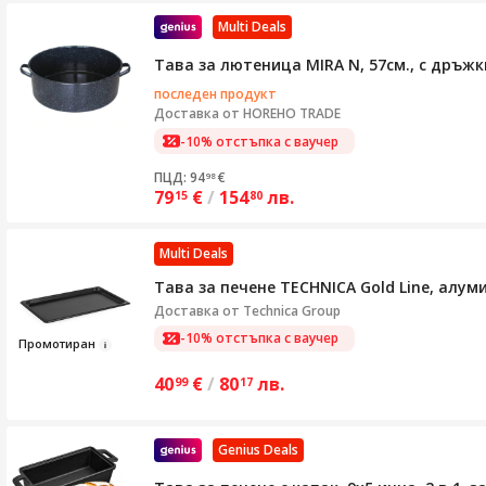
Multi Deals
Тава за лютеница MIRA N, 57см., с дръжк
последен продукт
Доставка от
HOREHO TRADE
-10% отстъпка с ваучер
ПЦД: 94
€
98
79
€
/
154
лв.
15
80
Multi Deals
Тава за печене TECHNICA Gold Line, алу
Доставка от
Technica Group
-10% отстъпка с ваучер
Пром
отира
н
40
€
/
80
лв.
99
17
Genius Deals