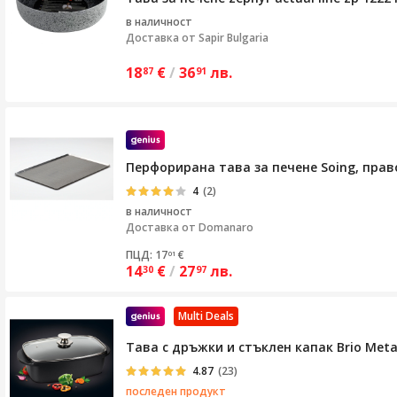
в наличност
Доставка от
Sapir Bulgaria
18
€
/
36
лв.
87
91
Перфорирана тава за печене Soing, прав
4
(2)
в наличност
Доставка от
Domanaro
ПЦД: 17
€
01
14
€
/
27
лв.
30
97
Multi Deals
Тава с дръжки и стъклен капак Brio Metall
4.87
(23)
последен продукт