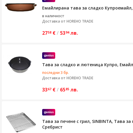
Емайлирана тава за сладко Купроемайл, с
в наличност
Доставка от
HOREHO TRADE
27
€
/
53
лв.
58
94
Тава за сладко и лютеница Купро, Емайл
последни 3 бр.
Доставка от
HOREHO TRADE
33
€
/
65
лв.
67
85
Тава за печене с грил, SINBINTA, Тава 
Сребрист