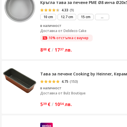
Кръгла тава за печене PME Ø8 инча Ø20x
4.33
(9)
виж
10 cm
12.7 cm
15 cm
...
повече
в наличност
Доставка от
Delideco Cake
-10% отстъпка с ваучер
8
€
/
17
лв.
88
37
Тава за печене Cooking by Heinner, Керам
4.75
(153)
в наличност
Доставка от
Bulz Boutique
5
€
/
10
лв.
39
54