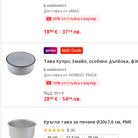
в наличност
Доставка от
eMAG
-20% отстъпка с ваучер
18
€
/
37
лв.
99
14
Multi Deals
Тава Купро, Емайл, особено дълбока, ф3
в наличност
Доставка от
HOREHO TRADE
-10% отстъпка с ваучер
ПЦД: 35
€
81
28
€
/
54
лв.
09
94
Кръгла тава за печене Ø20x7,6 см, PME
5
(6)
виж
10 cm
12.7 cm
15 cm
...