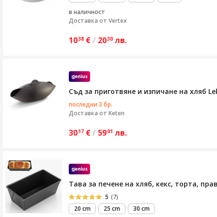
повече
в наличност
Доставка от
Vertex
10
€
/
20
лв.
38
30
Съд за приготвяне и изпичане на хляб Le
последни 3 бр.
Доставка от
Keten
30
€
/
59
лв.
17
01
Тава за печене на хляб, кекс, торта, пр
5
(7)
20 cm
25 cm
30 cm