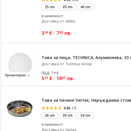
25 cm
35 cm
40 cm
в наличност
Доставка от
eMAG
3
€
/
7
лв.
59
02
Тава за пица, TECHNICA, Алуминиева, 33 
Доставка от
Technica Group
ПЦД: 7
€
84
Промо
тиран
5
€
/
10
лв.
13
03
Тава за печене Vertex, Неръждаема стом
4.86
(7)
26 cm
30 cm
34 cm
в наличност
Доставка от
Vertex