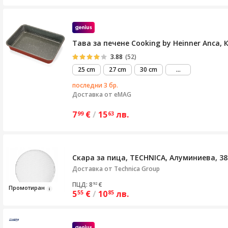
Тава за печене Cooking by Heinner Anca, 
3.88
(52)
виж
25 cm
27 cm
30 cm
...
повече
последни 3 бр.
Доставка от
eMAG
7
€
/
15
лв.
99
63
Скара за пица, TECHNICA, Алуминиева, 3
Доставка от
Technica Group
ПЦД: 8
€
92
Промотира
н
5
€
/
10
лв.
55
85