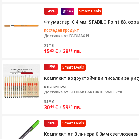
-49%
Smart Deals
Флумастер, 0.4 мм, STABILO Point 88, охр
последен продукт
Доставка от
DVDMAX.PL
29
€
83
15
€
/
29
лв.
02
38
-15%
Smart Deals
Комплект водоустойчиви писалки за рис
в наличност
Доставка от
GLOBART ARTUR KOWALCZYK
35
€
83
30
€
/
59
лв.
44
54
-10%
Smart Deals
Комплект от 3 линера 0.3мм светлозелен