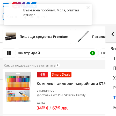
Пишещи средства Premium
Писалки
Вс
Филтрирай
Подред
1
Т
Как са подредени резултатите
П
-8%
Smart Deals
Х
Комплект филцови накрайници STABILO Po
Р
в наличност
Доставка от
P.H. Sklarek Family
Т
38
€
12
М
34
€
/
67
лв.
75
97