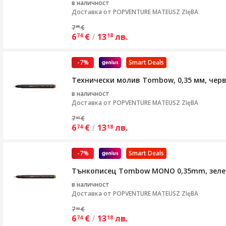
в наличност
Доставка от
POPVENTURE MATEUSZ ZIęBA
7
€
26
6
€
/
13
лв.
74
18
-7%
Smart Deals
Технически молив Tombow, 0,35 мм, чер
в наличност
Доставка от
POPVENTURE MATEUSZ ZIęBA
7
€
32
6
€
/
13
лв.
74
18
-7%
Smart Deals
Тънкописец Tombow MONO 0,35mm, зелен
в наличност
Доставка от
POPVENTURE MATEUSZ ZIęBA
7
€
32
6
€
/
13
лв.
74
18