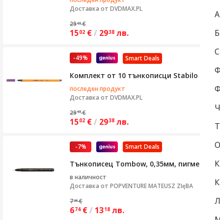
Доставка от
DVDMAX.PL
А
29
€
83
Б
15
€
/
29
лв.
02
38
С
-49%
Smart Deals
Ф
Комплект от 10 тънкописци Stabilo Point
Ф
последен продукт
Доставка от
DVDMAX.PL
Ч
29
€
83
15
€
/
29
лв.
02
38
Т
О
-7%
Smart Deals
К
Тънкописец Tombow, 0,35мм, пигментен,
в наличност
К
Доставка от
POPVENTURE MATEUSZ ZIęBA
Л
7
€
26
6
€
/
13
лв.
74
18
М