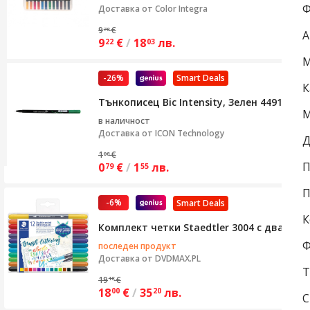
Ф
Доставка от
Color Integra
9
€
78
А
9
€
/
18
лв.
22
03
М
-26%
Smart Deals
К
Тънкописец Bic Intensity, Зелен 449190, 0
М
в наличност
Доставка от
ICON Technology
Д
1
€
08
П
0
€
/
1
лв.
79
55
П
-6%
Smart Deals
К
Комплект четки Staedtler 3004 с два края
Ф
последен продукт
Доставка от
DVDMAX.PL
Т
19
€
18
18
€
/
35
лв.
00
20
С