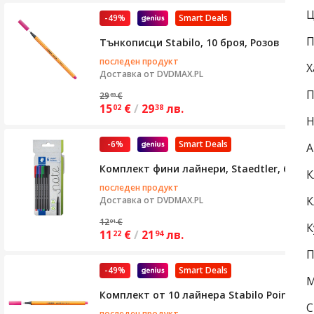
Ц
-49%
Smart Deals
П
Тънкописци Stabilo, 10 броя, Розов
последен продукт
Х
Доставка от
DVDMAX.PL
П
29
€
83
15
€
/
29
лв.
02
38
Н
-6%
Smart Deals
А
Комплект фини лайнери, Staedtler, 6 час
К
последен продукт
К
Доставка от
DVDMAX.PL
12
€
01
К
11
€
/
21
лв.
22
94
П
-49%
Smart Deals
М
Комплект от 10 лайнера Stabilo Point, д
С
последен продукт