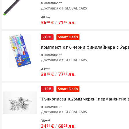
в наличност
Доставка от
GLOBAL CARS
40
€
45
36
€
/
71
лв.
38
15
-10%
Smart Deals
Комплект от 6 черни финилайнера с бър
в наличност
Доставка от
GLOBAL CARS
43
€
83
39
€
/
77
лв.
43
12
-10%
Smart Deals
Тънкописец 0.25мм черен, перманентно
в наличност
Доставка от
GLOBAL CARS
38
€
81
34
€
/
68
лв.
91
28