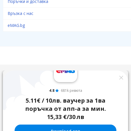
Поръчки и доставка
Връзка с нас
eMAG.bg
4.8
681k ревюта
5.11€ / 10лв. ваучер за 1ва
поръчка от апп-а за мин.
15,33 €/30 лв