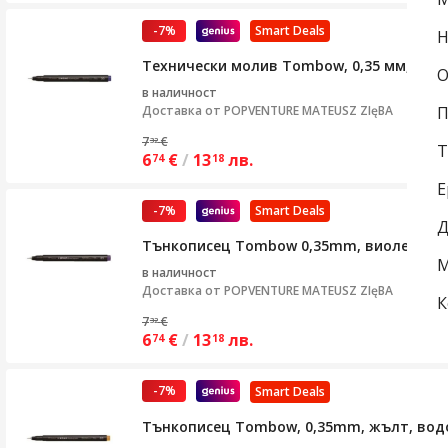
-7%
Smart Deals
Н
Технически молив Tombow, 0,35 мм, пиг
О
в наличност
Доставка от
POPVENTURE MATEUSZ ZIęBA
П
7
€
32
Т
6
€
/
13
лв.
74
18
Е
-7%
Smart Deals
Д
Тънкописец Tombow 0,35mm, виолетов, 
М
в наличност
Доставка от
POPVENTURE MATEUSZ ZIęBA
К
7
€
32
6
€
/
13
лв.
74
18
-7%
Smart Deals
Тънкописец Tombow, 0,35mm, жълт, вод