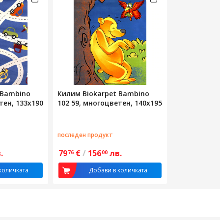
 Bambino
Килим Biokarpet Bambino
тен, 133х190
102 59, многоцветен, 140х195
последен продукт
.
79
€
/
156
лв.
76
00
количката
Добави в количката