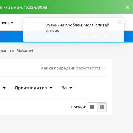
-а за мин. 15,33 €/30 лв.!
каунт
Любими
Моята количка
Възникна проблем. Моля, опитай
отново.
eMAG Help
Продавай в eMAG
лаган от Biokarpet
Как са подредени резултатите
)
Производител
За
Покажи: