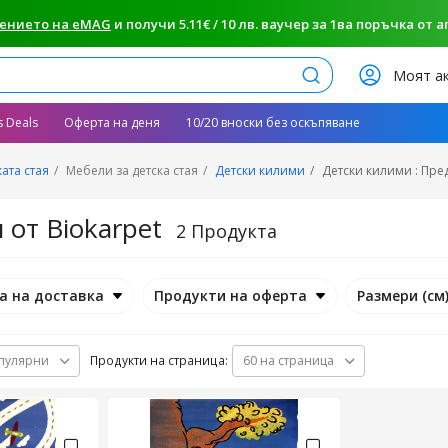
ението на eMAG
и получи 5.11€ / 10 лв. ваучер за 1ва поръчка от апп
Търси
Моят а
s Deals
Оферта на деня
10/20 вноски без оскъпяване
ката стая
Мебели за детска стая
Детски килими
Детски килими : Пред
 от Biokarpet
2 Продукта
а на доставка
Продукти на оферта
Размери (см
Продукти на страница:
пулярни
60 на страница