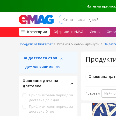
Изтегли
прилож
(open
Kатегории
Офертите на eMAG
Genius
Geniu
megamenu)
Продукти от Biokarpet
Играчки & Детски артикули
За детс
Продукти
За детската стая
(2)
Детски килими
(2)
Очаквана дат
Очаквана дата на
доставка
Подреди:
Най-по
Приблизителен период за
доставка до 2 дни
Приблизителен период за
доставка: Утре