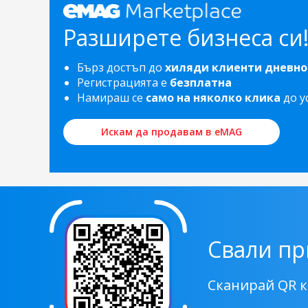
Разширете бизнеса си
Бърз достъп до
хиляди клиенти дневно
Регистрацията е
безплатна
Намираш се
само на няколко клика
до у
Искам да продавам в eMAG
Свали п
Сканирай QR 