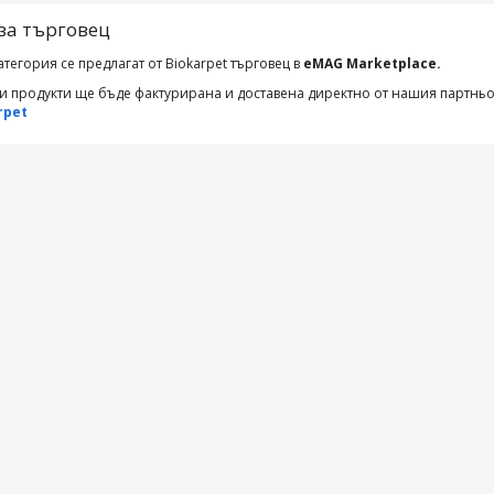
за търговец
атегория се предлагат от Biokarpet търговец в
eMAG Marketplace.
зи продукти ще бъде фактурирана и доставена директно от нашия партнь
rpet