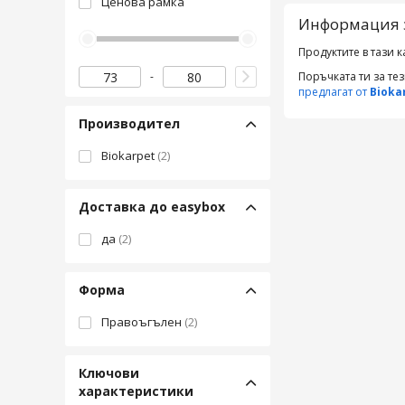
Ценова рамка
Информация 
Продуктите в тази к
Поръчката ти за те
предлагат от
Bioka
Производител
Biokarpet
(2)
Доставка до easybox
да
(2)
Форма
Правоъгълен
(2)
Ключови
характеристики