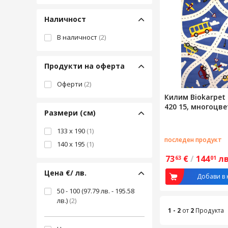
Наличност
В наличност
(2)
Продукти на оферта
Оферти
(2)
Килим Biokarpet
420 15, многоцве
Размери (см)
133 x 190
(1)
последен продукт
140 x 195
(1)
73
€
/
144
лв
63
01
Цена €/ лв.
Добави в 
50 - 100 (97.79 лв. - 195.58
лв.)
(2)
1 - 2
от
2
Продукта