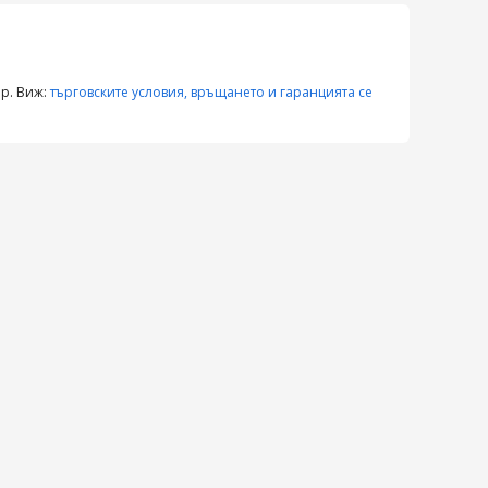
ор. Виж:
търговските условия, връщането и гаранцията се