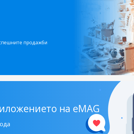
!
спешните продажби
риложението на eMAG
кода