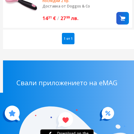
последни 2 бр.
Доставка от
Doggos & Co
14
€
/
27
лв.
31
99
1 от 1
Свали приложението на eMAG