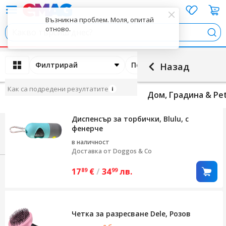
Възникна проблем. Моля, опитай
отново.
Тър
Филтрирай
Подреди по
Назад
Как са подредени резултатите
Дом, Градина & Pe
Диспенсър за торбички, Blulu, с
фенерче
в наличност
Доставка от
Doggos & Co
17
€
/
34
лв.
89
99
Четка за разресване Dele, Розов