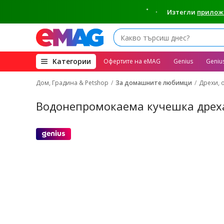
Изтегли
прилож
(open
Kатегории
Офертите на eMAG
Genius
Geniu
megamenu)
Дом, Градина & Petshop
За домашните любимци
Дрехи, 
Водонепромокаема кучешка дреха