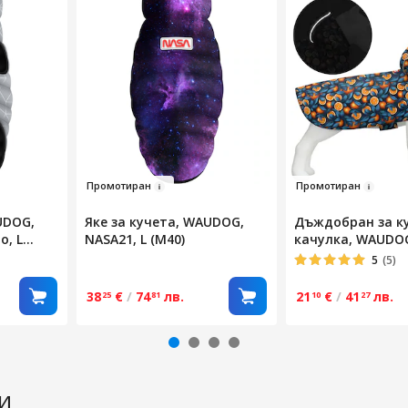
Пр
омотир
ан
Промо
ти
ран
UDOG,
Яке за кучета, WAUDOG,
Дъждобран за ку
о, L
NASA21, L (M40)
качулка, WAUDOG
Оранжев, L
5
(5)
38
€
/
74
лв.
21
€
/
41
лв.
25
81
10
27
ди