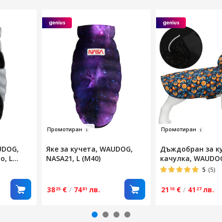
Про
мотир
ан
Пром
отиран
UDOG,
Яке за кучета, WAUDOG,
Дъждобран за ку
о, L
NASA21, L (M40)
качулка, WAUDOG
Оранжев, L
5
(5)
38
€
/
74
лв.
21
€
/
41
лв.
25
81
10
27