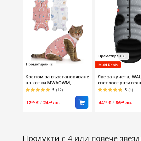
Промоти
р
ан
Промо
тир
ан
Multi Deals
Костюм за възстановяване
Яке за кучета, WA
на котки MWAOWM,
светлоотразителн
комплект от 2 бр., дишащ
(M40)
5
(12)
5
(1)
материал, размер L, за
след операция, коремни
12
€
/
24
лв.
44
€
/
86
лв.
65
74
18
41
рани
Продукти с 4 или повече звез