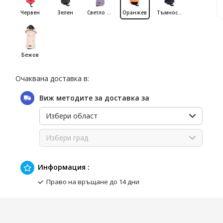
Червен
Зелен
Светло сив
Оранжев
Тъмносин
Бежов
Очаквана доставка в:
Виж методите за доставка за
Избери област
Избери град
Информация :
Право на връщане до 14 дни