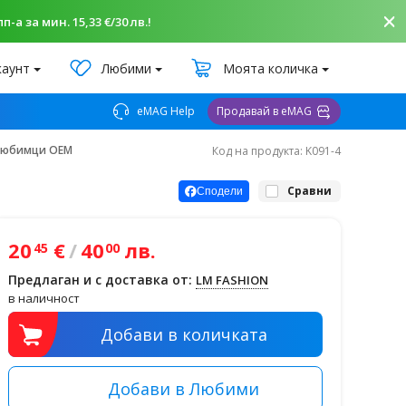
-а за мин. 15,33 €/30 лв.!
каунт
Любими
Моята количка
eMAG Help
Продавай в eMAG
любимци OEM
Код на продукта: K091-4
Сравни
Сподели
20
€
/
40
лв.
45
00
Предлаган и с доставка от:
LM FASHION
в наличност
Добави в количката