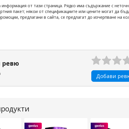
а информация от тази страница. Рядко има съдържание с неточн
артния пакет; някои от спецификациите или цените могат да бъ
ромоции, предлагани в сайта, се предлагат до изчерпване на ко
Rating:
л ревю
а
Добави рев
продукти