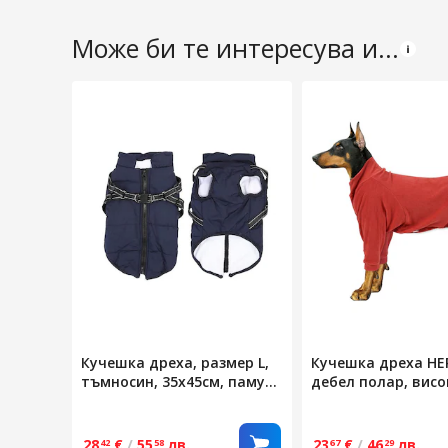
Може би те интересува и...
Кучешка дреха, размер L,
Кучешка дреха HER
тъмносин, 35x45см, памук,
дебел полар, висо
есен-зима
син, XS
28
€
/
55
лв.
23
€
/
46
лв.
42
58
67
29