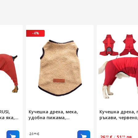
-4%
USI,
Кучешка дреха, мека,
Кучешка дреха, 
ка яка,
удобна пижама,
ръкави, червено
еластична, различни
размери, многоцветна
21
€
89
26
€
/
51
лв.
13
11