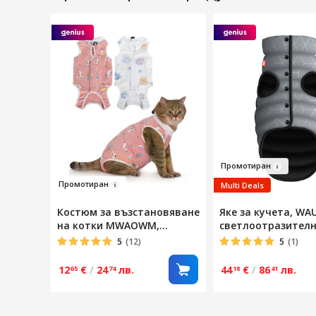
Промо
т
и
ран
Пр
ом
отира
н
Multi Deals
Костюм за възстановяване
Яке за кучета, WA
на котки MWAOWM,
светлоотразителн
комплект от 2 бр., дишащ
(M40)
5
(12)
5
(1)
материал, размер L, за
след операция, коремни
12
€
/
24
лв.
44
€
/
86
лв.
65
74
18
41
рани