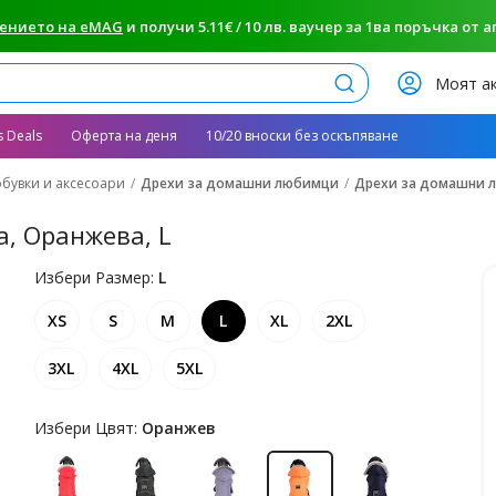
ението на eMAG
и получи 5.11€ / 10 лв. ваучер за 1ва поръчка от апп
Търси
Моят а
s Deals
Оферта на деня
10/20 вноски без оскъпяване
обувки и аксесоари
Дрехи за домашни любимци
Дрехи за домашни 
, Оранжева, L
Избери Размер:
L
XS
S
M
L
XL
2XL
3XL
4XL
5XL
Избери Цвят:
Оранжев