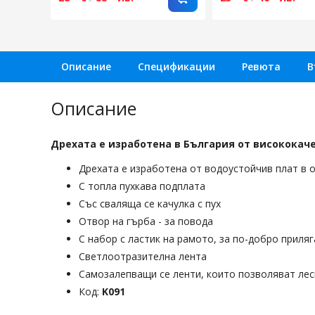
Описание
Спецификации
Ревюта
В
Описание
Дрехата е изработена в България от висококач
Дрехата е изработена от водоустойчив плат в 
С топла пухкава подплата
Със сваляща се качулка с пух
Отвор на гърба - за повода
С набор с ластик на рамото, за по-добро приля
Светлоотразителна лента
Самозалепващи се ленти, които позволяват лес
Код:
K091