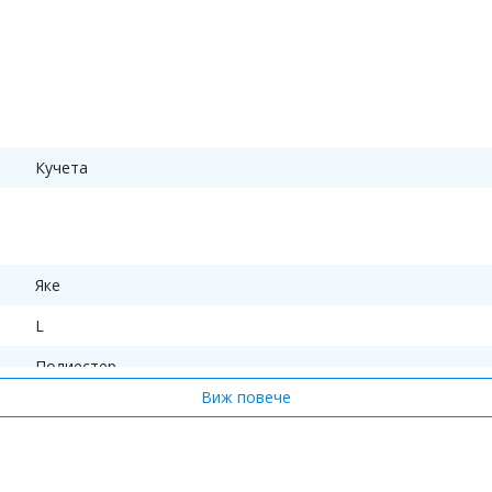
Кучета
Яке
L
Полиестер
Виж повече
Оранжев
1 x Дреха за кучета със сваляща се качулка