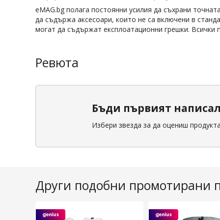
eMAG.bg полага постоянни усилия да съхрани точнат
да съдържа аксесоари, които не са включени в станд
могат да съдържат експлоатационни грешки. Всички п
Ревюта
Бъди първият написа
Избери звезда за да оцениш продукт
Други подобни промотирани 