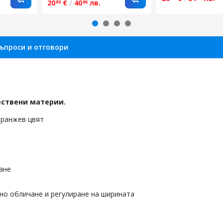
20
€
/
40
лв.
89
86
ъпроси и отговори
ествени материи.
оранжев цвят
гане
но обличане и регулиране на ширината