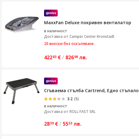
MaxxFan Deluxe покривен вентилатор
в наличност
Доставка от
Camper Center Kronstadt
20 вноски без оскъпяване
422
€
/
826
лв.
83
98
Сгъваема стълба Cartrend, Едно стъпало
3.2
(5)
в наличност
Доставка от
ROLL FAST SRL
28
€
/
55
лв.
39
53