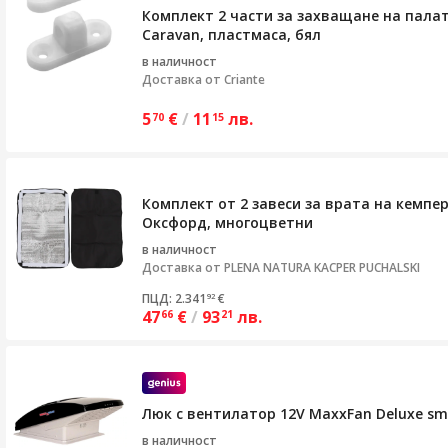
Комплект 2 части за захващане на палат
Caravan, пластмаса, бял
в наличност
Доставка от
Criante
5
€
/
11
лв.
70
15
Комплект от 2 завеси за врата на кемпе
Оксфорд, многоцветни
в наличност
Доставка от
PLENA NATURA KACPER PUCHALSKI
ПЦД: 2.341
€
92
47
€
/
93
лв.
66
21
Люк с вентилатор 12V MaxxFan Deluxe s
в наличност