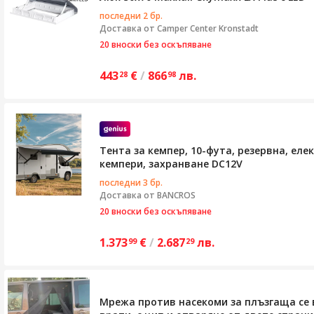
последни 2 бр.
Доставка от
Camper Center Kronstadt
20 вноски без оскъпяване
443
€
/
866
лв.
28
98
Тента за кемпер, 10-фута, резервна, ел
кемпери, захранване DC12V
последни 3 бр.
Доставка от
BANCROS
20 вноски без оскъпяване
1.373
€
/
2.687
лв.
99
29
Мрежа против насекоми за плъзгаща се 