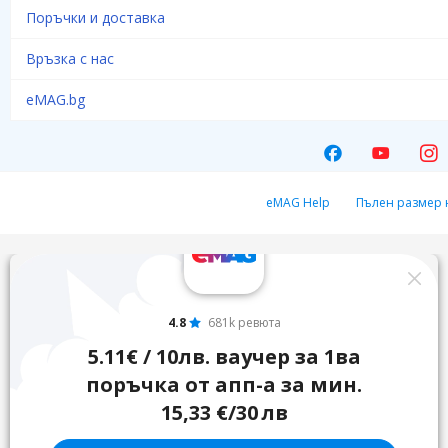
Поръчки и доставка
Връзка с нас
eMAG.bg
eMAG Help
Пълен размер 
4.8
681k ревюта
5.11€ / 10лв. ваучер за 1ва
поръчка от апп-а за мин.
15,33 €/30 лв