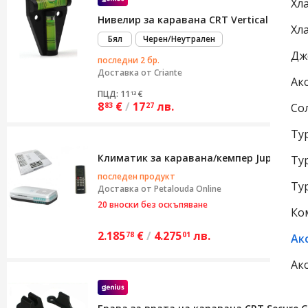
Хл
Нивелир за каравана CRT Vertical Pro, Дв
Хл
Бял
Черен/Неутрален
Дж
последни 2 бр.
Доставка от
Criante
Ак
ПЦД: 11
€
13
8
€
/
17
лв.
Со
83
27
Ту
Климатик за каравана/кемпер Jupitair 24
Ту
последен продукт
Ту
Доставка от
Petalouda Online
20 вноски без оскъпяване
Ко
2.185
€
/
4.275
лв.
78
01
Ак
Ак