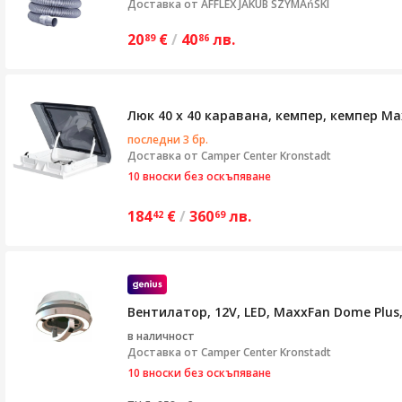
Доставка от
AFFLEX JAKUB SZYMAńSKI
20
€
/
40
лв.
89
86
Люк 40 x 40 каравана, кемпер, кемпер Ma
последни 3 бр.
Доставка от
Camper Center Kronstadt
10 вноски без оскъпяване
184
€
/
360
лв.
42
69
Вентилатор, 12V, LED, MaxxFan Dome Plus,
в наличност
Доставка от
Camper Center Kronstadt
10 вноски без оскъпяване