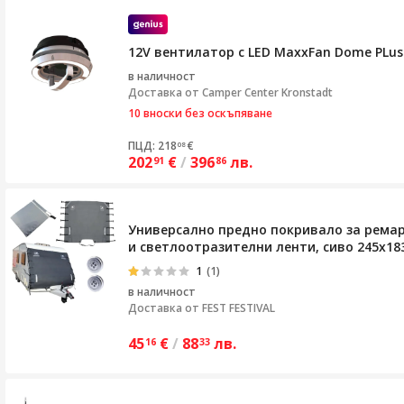
12V вентилатор с LED MaxxFan Dome PLus
в наличност
Доставка от
Camper Center Kronstadt
10 вноски без оскъпяване
ПЦД: 218
€
08
202
€
/
396
лв.
91
86
Универсално предно покривало за ремар
и светлоотразителни ленти, сиво 245x18
1
(1)
в наличност
Доставка от
FEST FESTIVAL
45
€
/
88
лв.
16
33