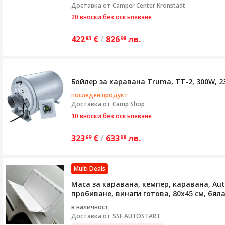
Доставка от
Camper Center Kronstadt
20 вноски без оскъпяване
422
€
/
826
лв.
83
98
Бойлер за каравана Truma, TT-2, 300W, 2
последен продукт
Доставка от
Camp Shop
10 вноски без оскъпяване
323
€
/
633
лв.
69
08
Multi Deals
Маса за каравана, кемпер, каравана, Aut
пробиване, винаги готова, 80x45 см, бял
в наличност
Доставка от
SSF AUTOSTART