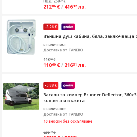
ПЦД: 258
€
37
212
€
/
416
лв.
86
32
-3.26 €
Външна душ кабина, бяла, заключваща с
в наличност
Доставка от
TANERO
113
€
86
110
€
/
216
лв.
60
31
-5.88 €
Заслон за кемпер Brunner Deflector, 360x
колчета и въжета
в наличност
Доставка от
TANERO
10 вноски без оскъпяване
205
€
47