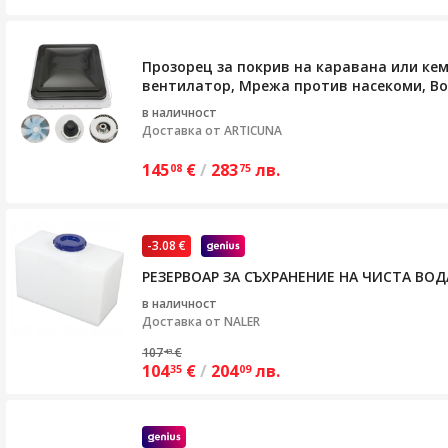
Прозорец за покрив на каравана или кемп
вентилатор, Мрежа против насекоми, В
в наличност
Доставка от
ARTICUNA
145
€
/
283
лв.
08
75
-3.08 €
РЕЗЕРВОАР ЗА СЪХРАНЕНИЕ НА ЧИСТА ВОД
в наличност
Доставка от
NALER
107
€
43
104
€
/
204
лв.
35
09