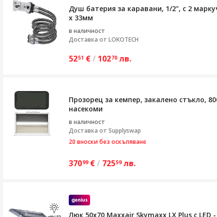
Душ батерия за каравани, 1/2", с 2 марк
x 33мм
в наличност
Доставка от
LOKOTECH
52
€
/
102
лв.
51
70
Прозорец за кемпер, закалено стъкло, 80
насекоми
в наличност
Доставка от
Supplyswap
20 вноски без оскъпяване
370
€
/
725
лв.
99
59
Люк 50x70 Maxxair Skymaxx LX Plus с LED 