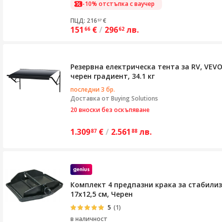
-10% отстъпка с ваучер
ПЦД: 216
€
57
151
€
/
296
лв.
66
62
Резервна електрическа тента за RV, VEVO
черен градиент, 34.1 кг
последни 3 бр.
Доставка от
Buying Solutions
20 вноски без оскъпяване
1.309
€
/
2.561
лв.
87
88
Комплект 4 предпазни крака за стабилиз
17x12,5 см, Черен
5
(1)
в наличност