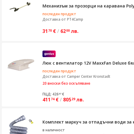
Механизъм за прозорци на каравана Polyp
последен продукт
Доставка от
PT4Camp
31
€
/
62
лв.
70
00
Люк с вентилатор 12V MaxxFan Deluxe бя
последен продукт
Доставка от
Camper Center Kronstadt
20 вноски без оскъпяване
ПЦД: 426
€
67
411
€
/
805
лв.
74
29
Комплект маркуч за отпадъчни води за к
в наличност