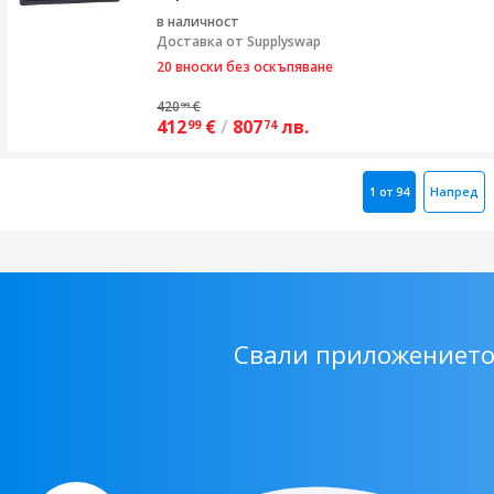
в наличност
Доставка от
Supplyswap
20 вноски без оскъпяване
420
€
99
412
€
/
807
лв.
99
74
1 от 94
Напред
Свали приложението