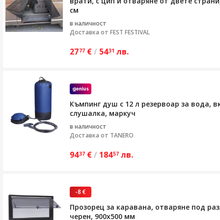
врати, с цип и отваряне от двете страни,
см
в наличност
Доставка от
FEST FESTIVAL
27
€
/
54
лв.
77
31
Къмпинг душ с 12 л резервоар за вода, 
слушалка, маркуч
в наличност
Доставка от
TANERO
94
€
/
184
лв.
37
57
-8 €
Прозорец за каравана, отваряне под ра
черен, 900x500 мм