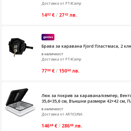
Доставка от
PT4Camp
14
€
/
27
лв.
02
42
Брава за каравана Fjord Пластмаса, 2 ключ
в наличност
Доставка от
PT4Camp
77
€
/
150
лв.
00
60
Люк за покрив за каравана/кемпер, Вент
35,6×35,6 см, Външни размери 42×42 см, 
в наличност
Доставка от
ARTICUNA
146
€
/
286
лв.
68
88