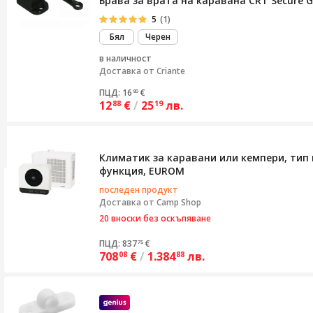
Брава за врата на каравана CRT Secure G
5
(1)
Бял
Черен
в наличност
Доставка от
Criante
ПЦД: 16
€
80
12
€
/
25
лв.
88
19
Климатик за каравани или кемпери, тип м
функция, EUROM
последен продукт
Доставка от
Camp Shop
20 вноски без оскъпяване
ПЦД: 837
€
75
708
€
/
1.384
лв.
08
88