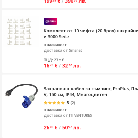
199
€
/
390
лв.
59
36
Комплект от 10 чифта (20 броя) накрайни
и 3000 Seitz
в наличност
Доставка от
Smsnet
ПЦД: 23
€
48
16
€
/
32
лв.
73
72
Захранващ кабел за къмпинг, ProPlus, Пла
V, 150 см, IP44, Многоцветен
5
(2)
в наличност
Доставка от
JTI VENTURES
26
€
/
50
лв.
06
97