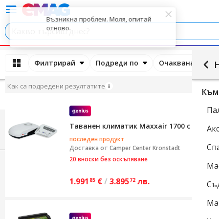
Филтрирай
Подреди по
Очаквана дата 
Как са подредени резултатите
Към
Па
Таванен климатик Maxxair 1700 с термоп
Ак
последен продукт
Сп
Доставка от
Camper Center Kronstadt
20 вноски без оскъпяване
Ма
1.991
€
/
3.895
лв.
85
72
Съ
Ма