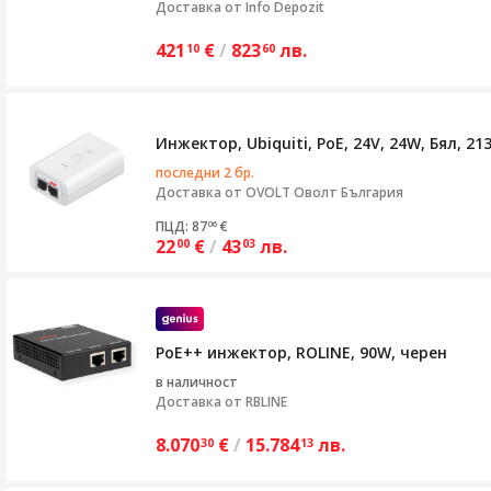
Доставка от
Info Depozit
421
€
/
823
лв.
10
60
Инжектор, Ubiquiti, PoE, 24V, 24W, Бял, 21
последни 2 бр.
Доставка от
OVOLT Оволт България
ПЦД: 87
€
06
22
€
/
43
лв.
00
03
PoE++ инжектор, ROLINE, 90W, черен
в наличност
Доставка от
RBLINE
8.070
€
/
15.784
лв.
30
13