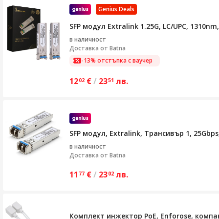
Genius Deals
SFP модул Extralink 1.25G, LC/UPC, 1310nm
в наличност
Доставка от
Batna
-13% отстъпка с ваучер
12
€
/
23
лв.
02
51
SFP модул, Extralink, Трансивър 1, 25Gb
в наличност
Доставка от
Batna
11
€
/
23
лв.
77
02
Комплект инжектор PoE, Enforose, компак