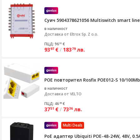
Суич 5904378621056 Multiswitch smart lin
в наличност
Доставка от
Eltrox Sp. Z o.o.
ПЦД: 96
€
91
93
€
/
183
лв.
97
79
POE повторител Rosfix POE012-S 10/100Mbp
в наличност
Доставка от
VELTO
ПЦД: 46
€
89
37
€
/
73
лв.
51
36
Multi Deals
PoE адаптер Ubiquiti POE-48-24W, 48V, 