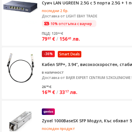
Суич LAN UGREEN 2.5G с 5 порта 2.5G + 1
последни 2 бр.
Доставка от
LIGHT EBAY TRADE
-10% отстъпка с ваучер
ПЦД: 120
€
64
79
€
/
156
лв.
97
41
-36%
Smart Deals
Кабел SFP+, 3.94", високоскоростен, стаби
в наличност
Доставка от
BAJER EXPERT CENTRUM SZKOLENIOWE S
26
€
56
16
€
/
33
лв.
96
17
Zyxel 1000BaseSX SFP Модул, Къс обхват 5
последен продукт