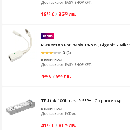
Доставка от
EASY-SHOP KFT.
18
€
/
36
лв.
52
22
Инжектор PoE pasiv 18-57V, Gigabit - Mikr
3
(2)
в наличност
Доставка от
EASY-SHOP KFT.
4
€
/
9
лв.
88
54
TP-Link 10Gbase-LR SFP+ LC трансивър
в наличност
Доставка от
PCDoc
41
€
/
81
лв.
80
75