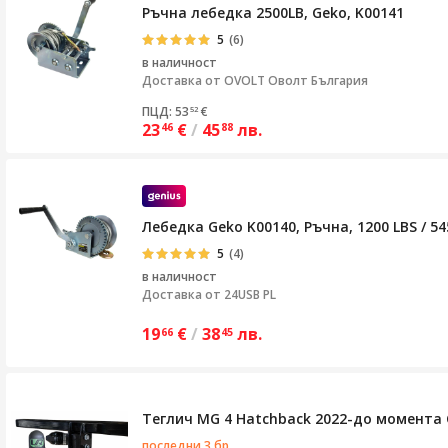
Ръчна лебедка 2500LB, Geko, K00141
5
(6)
в наличност
Доставка от
OVOLT Оволт България
ПЦД: 53
€
52
23
€
/
45
лв.
46
88
Лебедка Geko K00140, Ръчна, 1200 LBS / 54
5
(4)
в наличност
Доставка от
24USB PL
19
€
/
38
лв.
66
45
Теглич MG 4 Hatchback 2022-до момента
последни 3 бр.