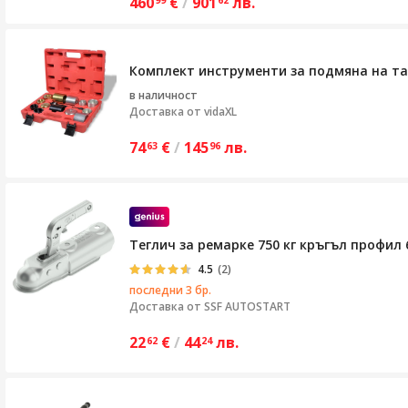
460
€
/
901
лв.
99
62
Комплект инструменти за подмяна на там
в наличност
Доставка от
vidaXL
74
€
/
145
лв.
63
96
Теглич за ремарке 750 кг кръгъл профил 
4.5
(2)
последни 3 бр.
Доставка от
SSF AUTOSTART
22
€
/
44
лв.
62
24