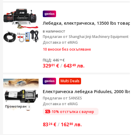
Лебедка, електрическа, 13500 lbs товар
в наличност
Предлаган от
Shanghai Jinji Machinery Equipment Co.
Доставка от eMAG
10 вноски без оскъпяване
ПЦД: 446
€
19
329
€
/
643
лв.
01
49
Multi Deals
Електрическа лебедка Piduules, 2000 lbs
Предлаган от
SANSES
Доставка от eMAG
Промо
тиран
-10% отстъпка с ваучер
83
€
/
162
лв.
24
80