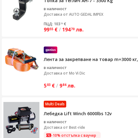
Топка за теглич AH-7 - 3500 Kg
в наличност
Доставка от
AUTO GEDAL IMPEX
ПЦД: 103
€
71
99
€
/
194
лв.
55
70
Лента за закрепване на товар m=3000 кг
в наличност
Доставка от
Mo Vi Dic
5
€
/
9
лв.
03
84
Multi Deals
Лебедка Lift Winch 6000lbs 12v
в наличност
Доставка от
Best-ride
-10% отстъпка с ваучер