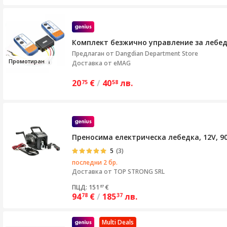
Комплект безжично управление за лебедк
Предлаган от
Dangdian Department Store
Пр
ом
отиран
Доставка от eMAG
20
€
/
40
лв.
75
58
Преносима електрическа лебедка, 12V, 90
5
(3)
последни 2 бр.
Доставка от
TOP STRONG SRL
ПЦД: 151
€
87
94
€
/
185
лв.
78
37
Multi Deals