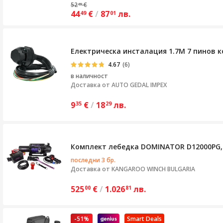
52
€
89
44
€
/
87
лв.
49
01
Електрическа инсталация 1.7M 7 пинов 
4.67
(6)
в наличност
Доставка от
AUTO GEDAL IMPEX
9
€
/
18
лв.
35
29
Комплект лебедка DOMINATOR D12000PG,
последни 3 бр.
Доставка от
KANGAROO WINCH BULGARIA
525
€
/
1.026
лв.
00
81
-51%
Smart Deals