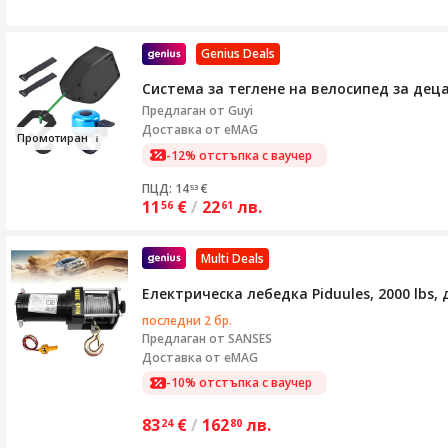
Genius Deals
Система за теглене на велосипед за деца
Предлаган от
Guyi
Доставка от eMAG
Пр
о
мотир
ан
-12% отстъпка с ваучер
ПЦД: 14
€
53
11
€
/
22
лв.
56
61
Multi Deals
Електрическа лебедка Piduules, 2000 lbs
последни 2 бр.
Предлаган от
SANSES
Доставка от eMAG
-10% отстъпка с ваучер
83
€
/
162
лв.
24
80