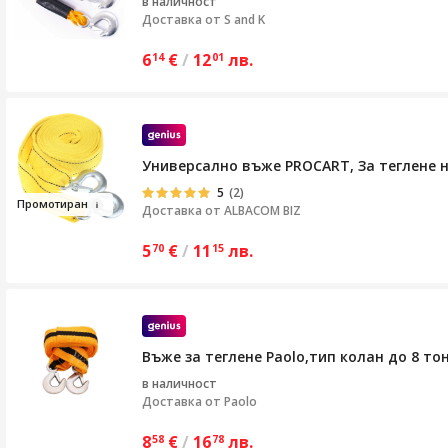
в наличност
Доставка от
S and K
6
€
/
12
лв.
14
01
Универсално въже PROCART, За теглене н
5
(2)
Промоти
р
ан
Доставка от
ALBACOM BIZ
5
€
/
11
лв.
70
15
Въже за теглене Paolo,тип колан до 8 то
в наличност
Доставка от
Paolo
8
€
/
16
лв.
58
78