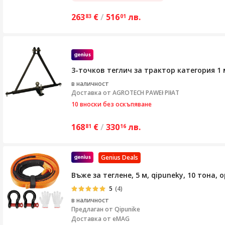
263
€
/
516
лв.
83
01
3-точков теглич за трактор категория 1
в наличност
Доставка от
AGROTECH PAWEł PIłAT
10 вноски без оскъпяване
168
€
/
330
лв.
81
16
Genius Deals
Въже за теглене, 5 м, qipuneky, 10 тона
5
(4)
в наличност
Предлаган от
Qipunike
Доставка от eMAG