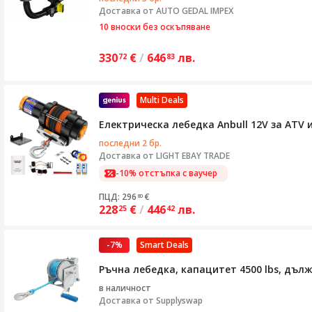
Доставка от
AUTO GEDAL IMPEX
10 вноски без оскъпяване
330
€
/
646
лв.
72
83
Multi Deals
Електрическа лебедка Anbull 12V за ATV
последни 2 бр.
Доставка от
LIGHT EBAY TRADE
-10% отстъпка с ваучер
ПЦД: 296
€
80
228
€
/
446
лв.
25
42
-7%
Smart Deals
Ръчна лебедка, капацитет 4500 lbs, дъл
в наличност
Доставка от
Supplyswap