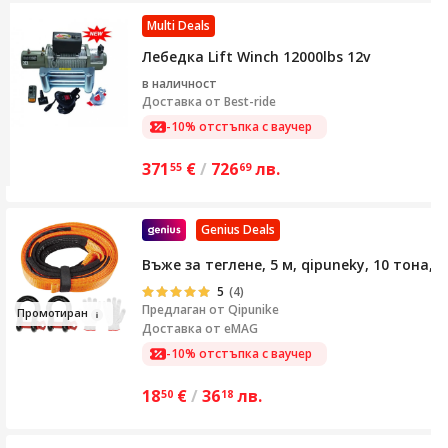
Multi Deals
Лебедка Lift Winch 12000lbs 12v
в наличност
Доставка от
Best-ride
-10% отстъпка с ваучер
371
€
/
726
лв.
55
69
Genius Deals
Въже за теглене, 5 м, qipuneky, 10 тона
5
(4)
Предлаган от
Qipunike
Пром
отиран
Доставка от eMAG
-10% отстъпка с ваучер
18
€
/
36
лв.
50
18