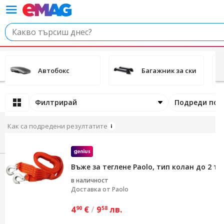
Автобокс
Багажник за ски
Филтрирай
Подреди по
Как са подредени резултатите
Въже за теглене Paolo, тип колан до 2 то
в наличност
Доставка от
Paolo
4
€
/
9
лв.
90
58