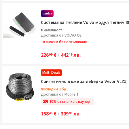
Система за теглене Volvo модул теглич 306
в наличност
Доставка от
VOLVO OE
10 вноски без оскъпяване
226
€
/
442
лв.
09
19
Multi Deals
Синтетично въже за лебедка Vevor VLZ5,
последни 3 бр.
Доставка от
Mobile 1
-10% отстъпка с ваучер
158
€
/
309
лв.
45
90