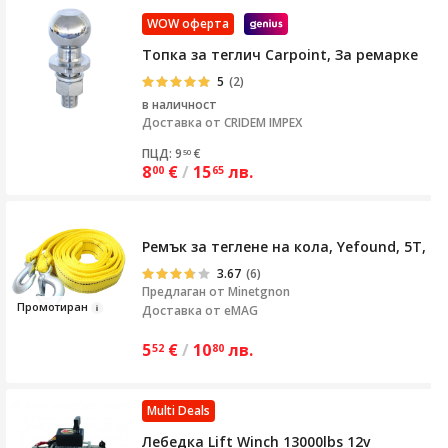
WOW оферта
Топка за теглич Carpoint, За ремарке
5
(2)
в наличност
Доставка от
CRIDEM IMPEX
ПЦД: 9
€
50
8
€
/
15
лв.
00
65
Ремък за теглене на кола, Yefound, 5T, 
3.67
(6)
Предлаган от
Minetgnon
Про
мотиран
Доставка от eMAG
5
€
/
10
лв.
52
80
Multi Deals
Лебедка Lift Winch 13000lbs 12v