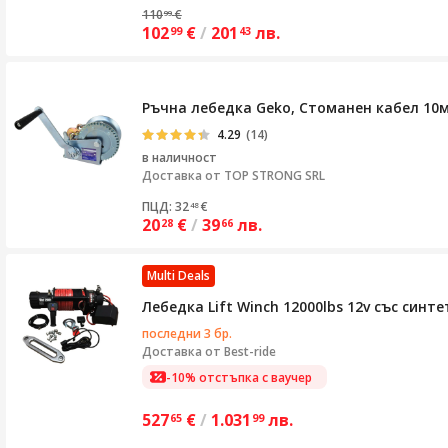
110
€
99
102
€
/
201
лв.
99
43
Ръчна лебедка Geko, Стоманен кабел 10м,
4.29
(14)
в наличност
Доставка от
TOP STRONG SRL
ПЦД: 32
€
48
20
€
/
39
лв.
28
66
Multi Deals
Лебедка Lift Winch 12000lbs 12v със син
последни 3 бр.
Доставка от
Best-ride
-10% отстъпка с ваучер
527
€
/
1.031
лв.
65
99