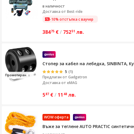
в наличност
Доставка от
Best-ride
-10% отстъпка с ваучер
384
€
/
752
лв.
75
51
Стопер за кабел на лебедка, SINBINTA, К
5
(1)
Про
мо
т
иран
Предлаган от
Gadgetron
Доставка от eMAG
5
€
/
11
лв.
87
48
WOW оферта
Въже за теглене AUTO PRACTIC синтетич