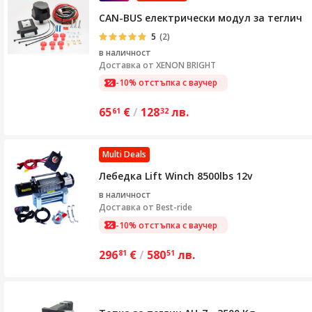
CAN-BUS електрически модул за теглич
5
(2)
в наличност
Доставка от
XENON BRIGHT
-10% отстъпка с ваучер
65
€
/
128
лв.
61
32
Multi Deals
Лебедка Lift Winch 8500lbs 12v
в наличност
Доставка от
Best-ride
-10% отстъпка с ваучер
296
€
/
580
лв.
81
51