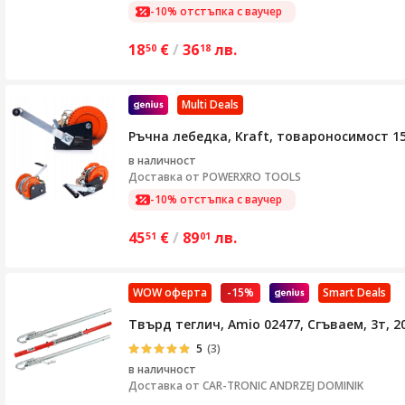
-10% отстъпка с ваучер
18
€
/
36
лв.
50
18
Multi Deals
Ръчна лебедка, Kraft, товароносимост 1
в наличност
Доставка от
POWERXRO TOOLS
-10% отстъпка с ваучер
45
€
/
89
лв.
51
01
WOW оферта
-15%
Smart Deals
Твърд теглич, Amio 02477, Сгъваем, 3т, 2
5
(3)
в наличност
Доставка от
CAR-TRONIC ANDRZEJ DOMINIK