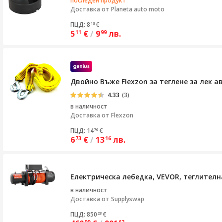
последен продукт
Доставка от
Planeta auto moto
ПЦД: 8
€
18
5
€
/
9
лв.
11
99
Двойно Въже Flexzon за теглене за лек ав
4.33
(3)
в наличност
Доставка от
Flexzon
ПЦД: 14
€
76
6
€
/
13
лв.
73
16
Електрическа лебедка, VEVOR, теглителна
в наличност
Доставка от
Supplyswap
ПЦД: 850
€
23