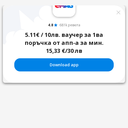
4.8
681k ревюта
5.11€ / 10лв. ваучер за 1ва
поръчка от апп-а за мин.
15,33 €/30 лв
Download app