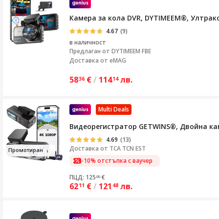
Камера за кола DVR, DYTIMEEM®, Ултраком
4.67
(9)
в наличност
Предлаган от
DYTIMEEM FBE
Доставка от eMAG
58
€
/
114
лв.
36
14
Multi Deals
Видеорегистратор GETWINS®, Двойна каме
4.69
(13)
Доставка от
TCA TCN EST
Пр
омотир
ан
-10% отстъпка с ваучер
ПЦД: 125
€
00
62
€
/
121
лв.
11
48