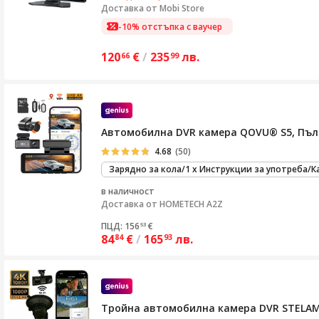
Доставка от
Mobi Store
-10% отстъпка с ваучер
120
€
/
235
лв.
66
99
Автомобилна DVR камера QOVU® S5, Пълен
4.68
(50)
Зарядно за кола/1 x Инструкции за употреба/Ка
в наличност
Доставка от
HOMETECH A2Z
ПЦД: 156
€
53
84
€
/
165
лв.
84
93
Тройна автомобилна камера DVR STELAMOS,