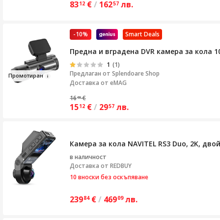
83
€
/
162
лв.
12
57
-10%
Smart Deals
Предна и вградена DVR камера за кола 1
1
(1)
Предлаган от
Splendoare Shop
Пр
омо
т
иран
Доставка от eMAG
16
€
80
15
€
/
29
лв.
12
57
Камера за кола NAVITEL RS3 Duo, 2K, двой
в наличност
Доставка от
REDBUY
10 вноски без оскъпяване
239
€
/
469
лв.
84
09