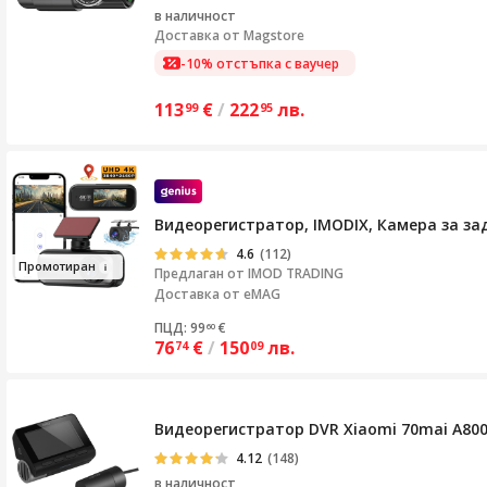
в наличност
Доставка от
Magstore
-10% отстъпка с ваучер
113
€
/
222
лв.
99
95
Видеорегистратор, IMODIX, Камера за зад
4.6
(112)
Про
мотир
ан
Предлаган от
IMOD TRADING
Доставка от eMAG
ПЦД: 99
€
60
76
€
/
150
лв.
74
09
Видеорегистратор DVR Xiaomi 70mai A800S D
4.12
(148)
в наличност