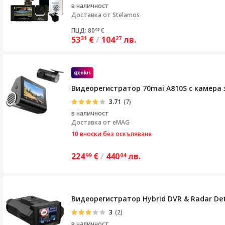
в наличност
Доставка от
Stelamos
ПЦД: 80
€
63
53
€
/
104
лв.
31
27
Видеорегистратор 70mai A810S с камера за
3.71
(7)
в наличност
Доставка от
eMAG
10 вноски без оскъпяване
224
€
/
440
лв.
99
04
Видеорегистратор Hybrid DVR & Radar Detec
3
(2)
в наличност