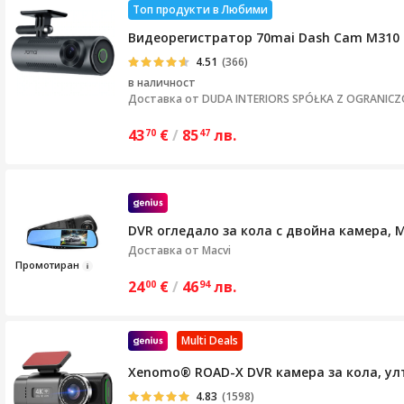
Топ продукти в Любими
Видеорегистратор 70mai Dash Cam M310 Ul
4.51
(366)
в наличност
Доставка от
DUDA INTERIORS SPÓŁKA Z OGRANIC
43
€
/
85
лв.
70
47
DVR огледало за кола с двойна камера, Ma
Доставка от
Macvi
Пр
омоти
ран
24
€
/
46
лв.
00
94
Multi Deals
Xenomo® ROAD-X DVR камера за кола, улт
4.83
(1598)