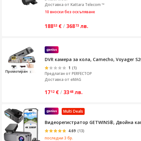
Доставка от
Kattara Telecom ™
10 вноски без оскъпяване
188
€
/
368
лв.
53
73
DVR камера за кола, Camecho, Voyager S20
1
(1)
Промот
иран
Предлаган от
PERFECTOP
Доставка от eMAG
17
€
/
33
лв.
12
48
Multi Deals
Видеорегистратор GETWINS®, Двойна каме
4.69
(13)
последни 3 бр.