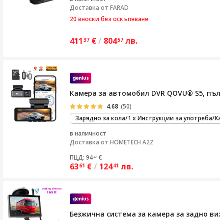
Доставка от
FARAD
20 вноски без оскъпяване
411
€
/
804
лв.
37
57
Камера за автомобил DVR QOVU® S5, пъле
4.68
(50)
Зарядно за кола/1 x Инструкции за употреба/Ка
в наличност
Доставка от
HOMETECH A2Z
ПЦД: 94
€
43
63
€
/
124
лв.
61
41
Безжична система за камера за задно в