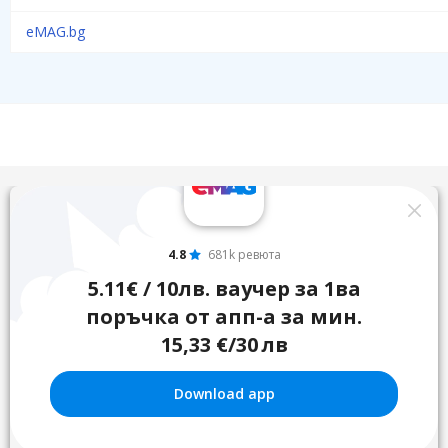
eMAG.bg
4.8
681k ревюта
5.11€ / 10лв. ваучер за 1ва
поръчка от апп-а за мин.
15,33 €/30 лв
Download app