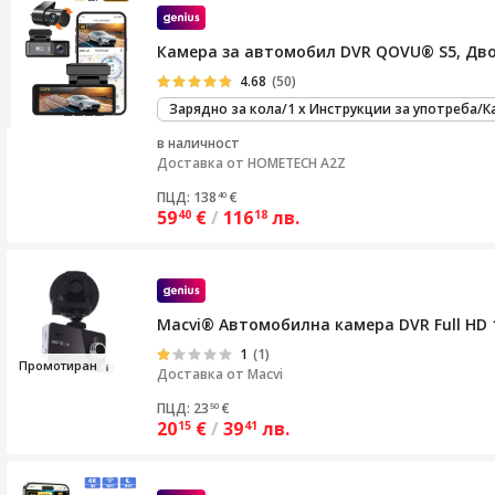
Камера за автомобил DVR QOVU® S5, Двой
4.68
(50)
Зарядно за кола/1 x Инструкции за употреба/Ка
в наличност
Доставка от
HOMETECH A2Z
ПЦД: 138
€
40
59
€
/
116
лв.
40
18
Macvi® Автомобилна камера DVR Full HD 
1
(1)
Промот
иран
Доставка от
Macvi
ПЦД: 23
€
50
20
€
/
39
лв.
15
41