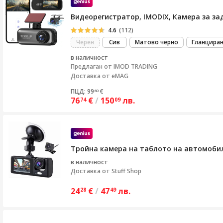
Видеорегистратор, IMODIX, Камера за зад
4.6
(112)
Черен
Сив
Матово черно
Гланциран
в наличност
Предлаган от
IMOD TRADING
Доставка от eMAG
ПЦД: 99
€
60
76
€
/
150
лв.
74
09
Тройна камера на таблото на автомобила
в наличност
Доставка от
Stuff Shop
24
€
/
47
лв.
28
49