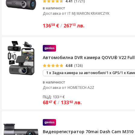
4.41
(1721)
в наличност
Доставка от
IT MJ MARCIN KRAWCZYK
136
€
/
267
лв.
58
13
Автомобилна DVR камера QOVU® V22 Full 
4.68
(126)
1 x Задна камера за автомобил/1 x GPS/1 х Кам
в наличност
Доставка от
HOMETECH A2Z
ПЦД: 133
€
21
68
€
/
133
лв.
47
92
Видеорегистратор 70mai Dash Cam M310 P