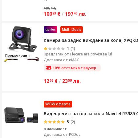
106
€
25
100
€
/
197
лв.
93
40
Multi Deals
Камера за задно виждане за кола, XPQKDC,
1
(1)
Предлаган от
Fiecare are povestea lui
Промоти
ран
Доставка от eMAG
-10% отстъпка с ваучер
12
€
/
23
лв.
06
59
WOW оферта
Видеорегистратор за кола Navitel RS985 GP
5
(2)
в наличност
Доставка от
PCDoc