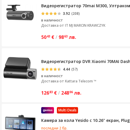
Видеорегистратор 70mai M300, Ултракомпа
3.92
(208)
в наличност
Доставка от
IT MJ MARCIN KRAWCZYK
50
€
/
98
лв.
43
63
Видеорегистратор DVR Xiaomi 70MAI Dash Cam
4.44
(57)
в наличност
Доставка от
Kattara Telecom ™
126
€
/
248
лв.
83
06
Multi Deals
Камера за кола Yesido с 10.26" екран, Plug
последни 2 бр.