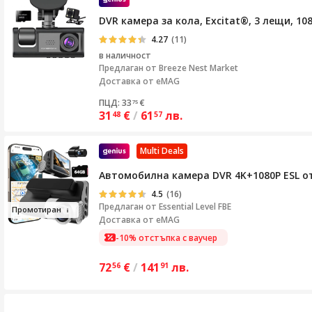
DVR камера за кола, Excitat®, 3 лещи, 1
4.27
(11)
в наличност
Предлаган от
Breeze Nest Market
Доставка от eMAG
ПЦД: 33
€
75
31
€
/
61
лв.
48
57
Multi Deals
Автомобилна камера DVR 4K+1080P ESL от 
4.5
(16)
Предлаган от
Essential Level FBE
Пр
омот
ир
ан
Доставка от eMAG
-10% отстъпка с ваучер
72
€
/
141
лв.
56
91