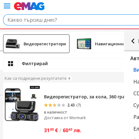
Видеорегистратори
Навигационни сист
Ав
Филтрирай
В
Как са подредени резултатите
Н
C
Видеорегистратор, за кола, 360 градуса,
С
2.43
(7)
в наличност
Р
Доставка от
Mormark
Ел
31
€
/
60
лв.
00
63