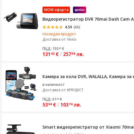
WOW оферта
Видеорегистратор DVR 70mai Dash Cam A51
4.59
(66)
последен продукт
Доставка от
Vexio
ПЦД: 155
€
97
131
€
/
257
лв.
42
04
Камера за кола DVR, WALALLA, Камера за 
в наличност
Доставка от
KPROJECT
ПЦД: 61
€
53
53
€
/
103
лв.
04
74
Smart видеорегистратор от Xiaomi 70mai