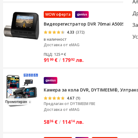
А
Др
WOW оферта
Видеорегистратор DVR 70mai A500S Dash Cam 
З
4.33
(372)
Ус
в наличност
Доставка от
eMAG
ПЦД: 125
€
26
91
€
/
179
лв.
99
92
Камера за кола DVR, DYTIMEEM®, Ултраком
4.67
(9)
Пром
оти
р
ан
Предлаган от
DYTIMEEM FBE
Доставка от eMAG
58
€
/
114
лв.
36
14