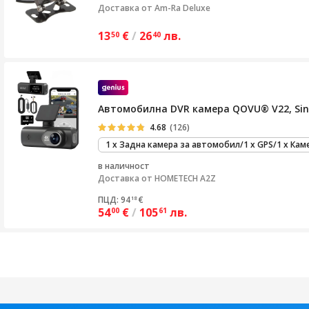
Доставка от
Am-Ra Deluxe
13
€
/
26
лв.
50
40
Автомобилна DVR камера QOVU® V22, Sing
4.68
(126)
1 x Задна камера за автомобил/1 x GPS/1 х Кам
в наличност
Доставка от
HOMETECH A2Z
ПЦД: 94
€
18
54
€
/
105
лв.
00
61