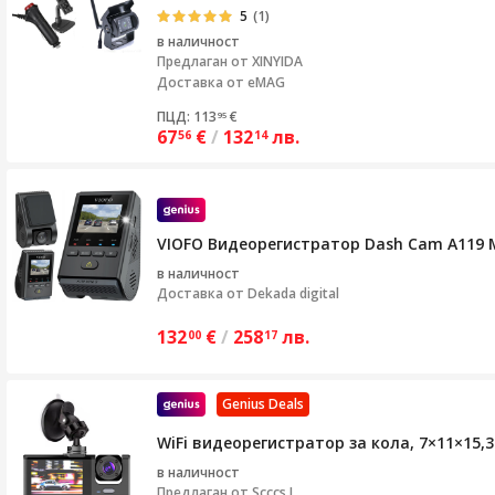
5
(1)
в наличност
Предлаган от
XINYIDA
Доставка от eMAG
ПЦД: 113
€
95
67
€
/
132
лв.
56
14
VIOFO Видеорегистратор Dash Cam A119 MIN
в наличност
Доставка от
Dekada digital
132
€
/
258
лв.
00
17
Genius Deals
WiFi видеорегистратор за кола, 7×11×15,3
в наличност
Предлаган от
Scccs I