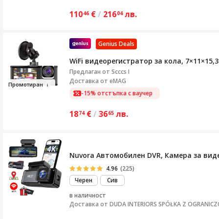
110
€
/
216
лв.
46
04
Genius Deals
WiFi видеорегистратор за кола, 7×11×15,3
Предлаган от
Scccs I
Доставка от eMAG
Промо
тиран
-15% отстъпка с ваучер
18
€
/
36
лв.
74
65
Nuvora Автомобилен DVR, Камера за виде
4.96
(225)
Черен
Сив
в наличност
Доставка от
DUDA INTERIORS SPÓŁKA Z OGRANIC