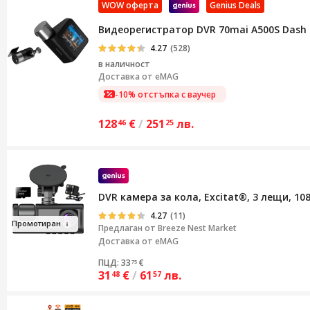
WOW оферта
Genius Deals
Видеорегистратор DVR 70mai A500S Dash Cam
4.27
(528)
в наличност
Доставка от
eMAG
-10% отстъпка с ваучер
128
€
/
251
лв.
46
25
DVR камера за кола, Excitat®, 3 лещи, 1
4.27
(11)
Промотир
ан
Предлаган от
Breeze Nest Market
Доставка от eMAG
ПЦД: 33
€
75
31
€
/
61
лв.
48
57