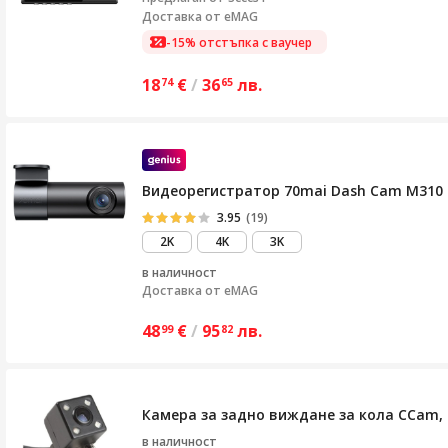
Доставка от eMAG
-15% отстъпка с ваучер
18
€
/
36
лв.
74
65
Видеорегистратор 70mai Dash Cam M310 P
3.95
(19)
2K
4K
3K
в наличност
Доставка от
eMAG
48
€
/
95
лв.
99
82
Камера за задно виждане за кола CCam,
в наличност