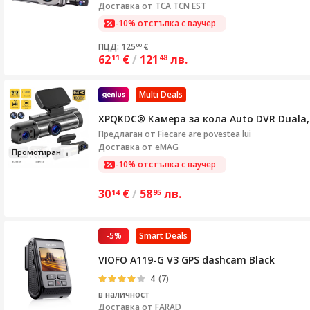
Доставка от
TCA TCN EST
-10% отстъпка с ваучер
ПЦД: 125
€
00
62
€
/
121
лв.
11
48
Multi Deals
XPQKDC® Камера за кола Auto DVR Duala, 
Предлаган от
Fiecare are povestea lui
Доставка от eMAG
Про
моти
ран
-10% отстъпка с ваучер
30
€
/
58
лв.
14
95
-5%
Smart Deals
VIOFO A119-G V3 GPS dashcam Black
4
(7)
в наличност
Доставка от
FARAD