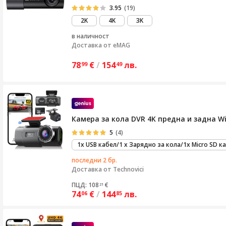
3.95
(19)
2K
4K
3K
в наличност
Доставка от
eMAG
78
€
/
154
лв.
99
49
Камера за кола DVR 4K предна и задна Wi
5
(4)
1x USB кабел/1 х Зарядно за кола/1x Micro SD 
последни 2 бр.
Доставка от
Technovici
ПЦД: 108
€
21
74
€
/
144
лв.
06
85